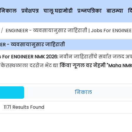
चे निकाल
प्रवेशपत्र
चालू घडामोडी
प्रश्नपत्रिका
बातम्या
द
ENGINEER - व्यवसायानुसार जाहिराती | Jobs For ENGINE
ER - व्यवसायानुसार जाहिराती
s For ENGINEER NMK 2026:
नवीन जाहिरातींचे सर्वात जलद अप
ंकेतस्थळाला दररोज भेट द्या
किंवा गूगल वर नेहमी "Maha NMK
निकाल
1171 Results Found