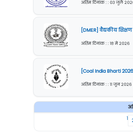
अंतिम दिनांक : : ०३ जुलै २०
[DMER] वैद्यकीय शिक्
अंतिम दिनांक : : १८ मे २०२६
[Coal India Bharti 202
अंतिम दिनांक : : ११ जून २०२६
अध
1