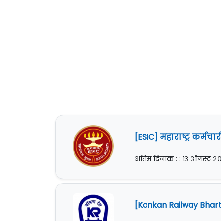
[ESIC] महाराष्ट्र कर्मच
अंतिम दिनांक : : १३ ऑगस्ट २
[Konkan Railway Bharti