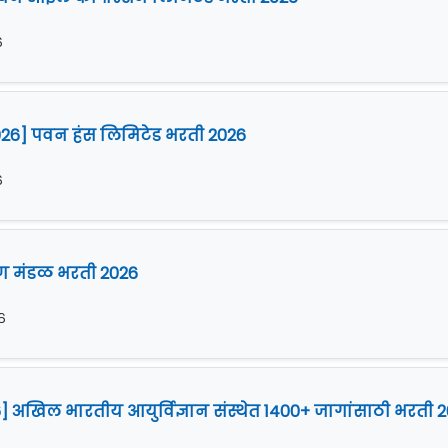
६
026] पवन हंस लिमिटेड भरती 2026
६
्षण मंडळ भरती 2026
६
] अखिल भारतीय आयुर्विज्ञान संस्थेत 1400+ जागांसाठी भरती 