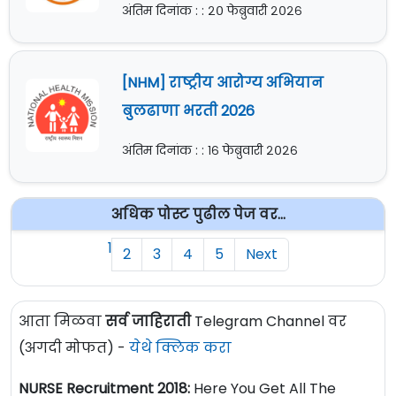
अंतिम दिनांक : : २० फेब्रुवारी २०२६
[NHM] राष्ट्रीय आरोग्य अभियान
बुलढाणा भरती 2026
अंतिम दिनांक : : १६ फेब्रुवारी २०२६
अधिक पोस्ट पुढील पेज वर...
1
2
3
4
5
Next
आता मिळवा
सर्व जाहिराती
Telegram Channel वर
(अगदी मोफत) -
येथे क्लिक करा
NURSE Recruitment 2018:
Here You Get All The