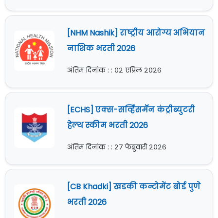
[NHM Nashik] राष्ट्रीय आरोग्य अभियान
नाशिक भरती 2026
अंतिम दिनांक : : ०२ एप्रिल २०२६
[ECHS] एक्स-सर्व्हिसमॅन कंट्रीब्युटरी
हेल्थ स्कीम भरती 2026
अंतिम दिनांक : : २७ फेब्रुवारी २०२६
[CB Khadki] खडकी कन्टोमेंट बोर्ड पुणे
भरती 2026