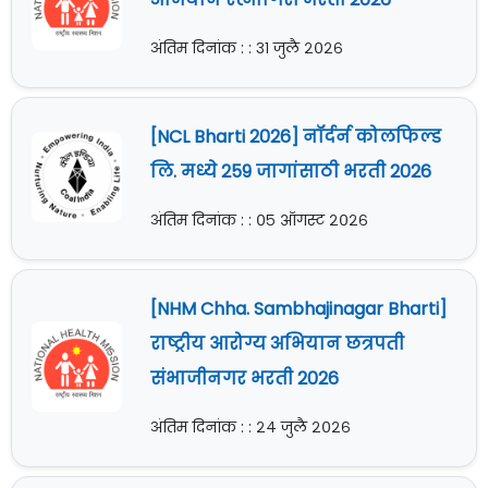
अंतिम दिनांक : : ३१ जुलै २०२६
[NCL Bharti 2026] नॉर्दर्न कोलफिल्ड
लि. मध्ये 259 जागांसाठी भरती 2026
अंतिम दिनांक : : ०५ ऑगस्ट २०२६
[NHM Chha. Sambhajinagar Bharti]
राष्ट्रीय आरोग्य अभियान छत्रपती
संभाजीनगर भरती 2026
अंतिम दिनांक : : २४ जुलै २०२६