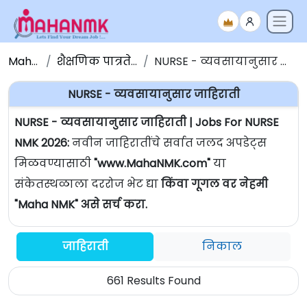
Maha NMK
शैक्षणिक पात्रतेनुसार जाहिराती
NURSE - व्यवसायानुसार जाहिराती | Jobs For NURSE
NURSE - व्यवसायानुसार जाहिराती
NURSE - व्यवसायानुसार जाहिराती | Jobs For NURSE
NMK 2026:
नवीन जाहिरातींचे सर्वात जलद अपडेट्स
मिळवण्यासाठी
"www.MahaNMK.com"
या
संकेतस्थळाला दररोज भेट द्या
किंवा गूगल वर नेहमी
"Maha NMK" असे सर्च करा.
जाहिराती
निकाल
661 Results Found