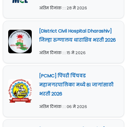
अंतिम दिनांक : : २८ मे २०२६
[District Civil Hospital Dharashiv]
जिल्हा रुग्णालय धाराशिव भरती 2026
अंतिम दिनांक : : १५ मे २०२६
[PCMC] पिंपरी चिंचवड
महानगरपालिका मध्ये 81 जागांसाठी
भरती 2026
अंतिम दिनांक : : ०६ मे २०२६