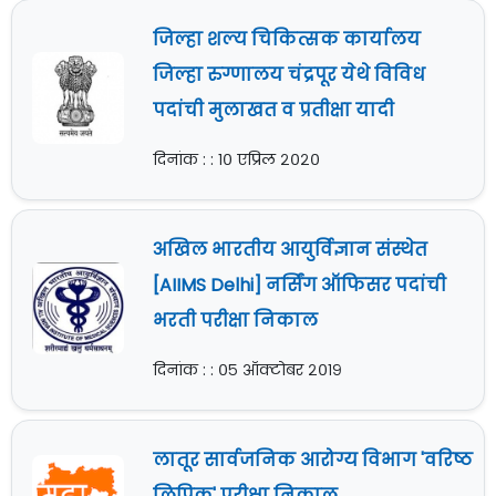
जिल्हा शल्य चिकित्सक कार्यालय
जिल्हा रुग्णालय चंद्रपूर येथे विविध
पदांची मुलाखत व प्रतीक्षा यादी
दिनांक : : १० एप्रिल २०२०
अखिल भारतीय आयुर्विज्ञान संस्थेत
[AIIMS Delhi] नर्सिंग ऑफिसर पदांची
भरती परीक्षा निकाल
दिनांक : : ०५ ऑक्टोबर २०१९
लातूर सार्वजनिक आरोग्य विभाग 'वरिष्ठ
लिपिक' परीक्षा निकाल