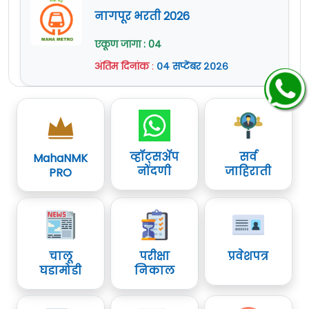
नागपूर भरती 2026
एकूण जागा : 04
अंतिम दिनांक
:
०४ सप्टेंबर २०२६
व्हॉट्सॲप
सर्व
MahaNMK
नोंदणी
जाहिराती
PRO
चालू
परीक्षा
प्रवेशपत्र
घडामोडी
निकाल