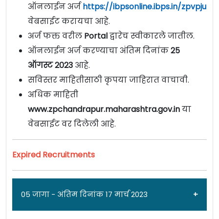
ऑनलाईन अर्ज
https://ibpsonline.ibps.in/zpvpjun2
वेबसाईट करायचा आहे.
अर्ज फक्त वरील
Portal
द्वारेच स्वीकारले जातील.
ऑनलाईन अर्ज करण्याचा अंतिम दिनांक
25
ऑगस्ट 2023
आहे.
सविस्तर माहितीसाठी कृपया जाहिरात वाचावी.
अधिक माहिती
www.zpchandrapur.maharashtra.gov.in
या
वेबसाईट वर दिलेली आहे.
Expired Recruitments
05 जागा - अंतिम दिनांक 17 मार्च 2023