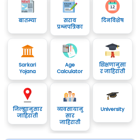
बातम्या
सराव
दिनविशेष
प्रश्नपत्रिका
Sarkari
Age
शिक्षणानुसा
Yojana
Calculator
र जाहिराती
जिल्ह्यानुसार
व्यवसायानु
University
जाहिराती
सार
जाहिराती