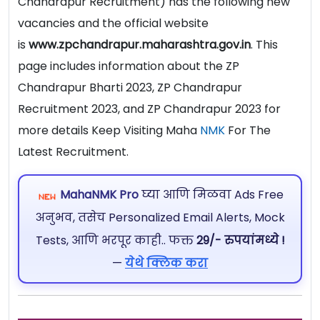
Chandrapur Recruitment) has the following new
vacancies and the official website
is
www.zpchandrapur.maharashtra.gov.in
. This
page includes information about the ZP
Chandrapur Bharti 2023, ZP Chandrapur
Recruitment 2023, and ZP Chandrapur 2023 for
more details Keep Visiting Maha
NMK
For The
Latest Recruitment.
MahaNMK Pro
घ्या आणि मिळवा Ads Free
अनुभव, तसेच Personalized Email Alerts, Mock
Tests, आणि भरपूर काही.. फक्त
29/- रुपयांमध्ये !
—
येथे क्लिक करा