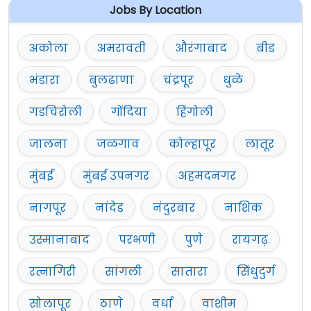
Jobs By Location
अकोला
अमरावती
औरंगाबाद
बीड
भंडारा
बुलढाणा
चंद्रपूर
धुळे
गडचिरोली
गोंदिया
हिंगोली
जालना
जळगाव
कोल्हापूर
लातूर
मुंबई
मुंबई उपनगर
अहमदनगर
नागपूर
नांदेड
नंदुरबार
नाशिक
उस्मानाबाद
परभणी
पुणे
रायगढ़
रत्नागिरी
सांगली
सातारा
सिंधुदुर्ग
सोलापूर
ठाणे
वर्धा
वाशीम