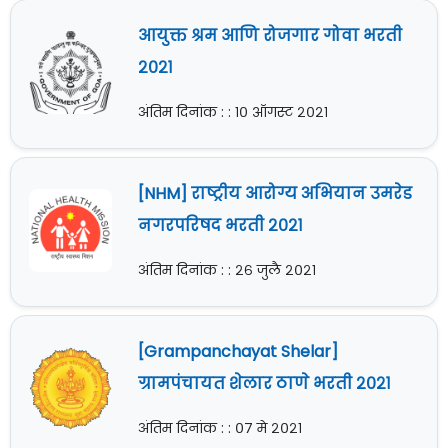
आयुक्त श्रम आणि रोजगार गोवा भरती
२०२१
अंतिम दिनांक : : १० ऑगस्ट २०२१
[NHM] राष्ट्रीय आरोग्य अभियान उमरेड
नगरपरिषद भरती २०२१
अंतिम दिनांक : : २६ जुलै २०२१
[Grampanchayat Shelar]
ग्रामपंचायत शेलार ठाणे भरती २०२१
अंतिम दिनांक : : ०७ मे २०२१