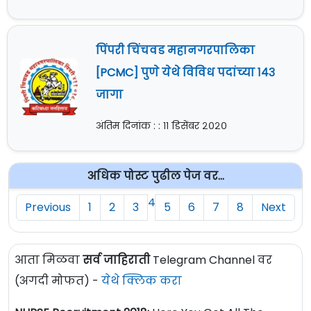
पिंपरी चिंचवड महानगरपालिका
[PCMC] पुणे येथे विविध पदांच्या १४३
जागा
अंतिम दिनांक : : ११ डिसेंबर २०२०
अधिक पोस्ट पुढील पेज वर...
4
Previous
1
2
3
5
6
7
8
Next
आता मिळवा
सर्व जाहिराती
Telegram Channel वर
(अगदी मोफत) -
येथे क्लिक करा