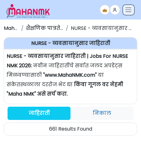
Maha NMK
शैक्षणिक पात्रतेनुसार जाहिराती
NURSE - व्यवसायानुसार जाहिराती | Jobs For NURSE
NURSE - व्यवसायानुसार जाहिराती
NURSE - व्यवसायानुसार जाहिराती | Jobs For NURSE
NMK 2026:
नवीन जाहिरातींचे सर्वात जलद अपडेट्स
मिळवण्यासाठी
"www.MahaNMK.com"
या
संकेतस्थळाला दररोज भेट द्या
किंवा गूगल वर नेहमी
"Maha NMK" असे सर्च करा.
जाहिराती
निकाल
661 Results Found