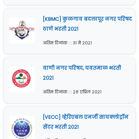
[KBMC] कुळगाव बदलापूर नगर परिषद
ठाणे भरती २०२१
अंतिम दिनांक : : ३१ मे २०२१
वाणी नगर परिषद, यवतमाळ भरती
२०२१
अंतिम दिनांक : : २८ एप्रिल २०२१
[VECC] व्हेरिएबल एनर्जी सायक्लोट्रॉन
सेंटर भरती २०२१