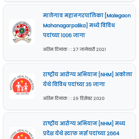
मालेगाव महानगरपालिका [Malegaon
Mahanagarpalika] मध्ये विविध
पदांच्या १००६ जागा
अंतिम दिनांक : : २७ जानेवारी २०२१
राष्ट्रीय आरोग्य अभियान [NHM] अकोला
येथे विविध पदांच्या ३५ जागा
अंतिम दिनांक : : २९ डिसेंबर २०२०
राष्ट्रीय आरोग्य अभियान [NHM] मध्य
प्रदेश येथे स्टाफ नर्स पदांच्या २६६४