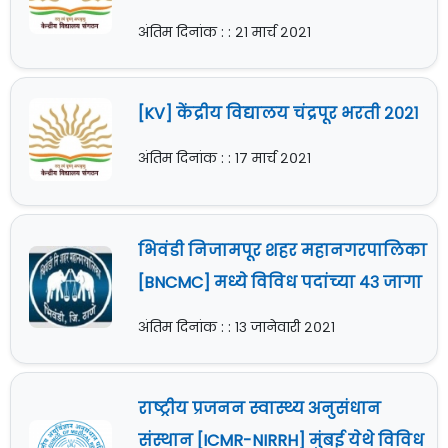
अंतिम दिनांक : : २१ मार्च २०२१
[KV] केंद्रीय विद्यालय चंद्रपूर भरती २०२१
अंतिम दिनांक : : १७ मार्च २०२१
भिवंडी निजामपूर शहर महानगरपालिका
[BNCMC] मध्ये विविध पदांच्या ४३ जागा
अंतिम दिनांक : : १३ जानेवारी २०२१
राष्ट्रीय प्रजनन स्वास्थ्य अनुसंधान
संस्थान [ICMR-NIRRH] मुंबई येथे विविध