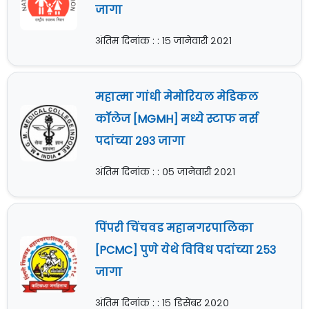
जागा
अंतिम दिनांक : : १५ जानेवारी २०२१
महात्मा गांधी मेमोरियल मेडिकल
कॉलेज [MGMH] मध्ये स्टाफ नर्स
पदांच्या २९३ जागा
अंतिम दिनांक : : ०५ जानेवारी २०२१
पिंपरी चिंचवड महानगरपालिका
[PCMC] पुणे येथे विविध पदांच्या २५३
जागा
अंतिम दिनांक : : १५ डिसेंबर २०२०