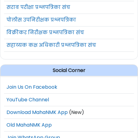
०१) कोणताही वैद्यकीय पदवीधर ०२)
सराव परीक्षा प्रश्नपत्रिका संच
२७
अनुभव
पोलीस उपनिरीक्षक प्रश्नपत्रिका
०१) कोणताही वैद्यकीय पदवीधर ०२)
विक्रीकर निरीक्षक प्रश्नपत्रिका संच
२८
अनुभव
सहाय्यक कक्ष अधिकारी प्रश्नपत्रिका संच
२९
०१) एमबीए (वित्त) ०२) अनुभव
Social Corner
३०
०१) एम.एस्सी ०२) अनुभव
Join Us On Facebook
०१) कोणताही वैद्यकीय पदवीधर ०२)
३१
अनुभव
YouTube Channel
३२
०१) बीई सिव्हिल ०२) अनुभव
Download MahaNMK App
(New)
वयाची अट :
२६ फेब्रुवारी २०२२ रोजी १८ वर्षे ते ३८/७०
Old MahaNMK App
वर्षापर्यंत [राखीव प्रवर्ग - ०५ वर्षे सूट]
Join WhatsApp Group