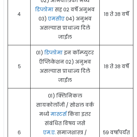
०२) अभियांत्रिकी मध्ये
डिप्लोमा
सह ०२ वर्षे अनुभव
४
१८ ते ३८ वर्षे
०३)
एमसीए
०४) अनुभव
असल्यास प्राधान्य दिले
जाईल
०१)
डिप्लोमा
इन कॉम्प्युटर
ऍप्लिकेशन ०२) अनुभव
५
१८ ते ३८ वर्षे
असल्यास प्राधान्य दिले
जाईल
०१) क्लिनिकल
सायकोलॉजी / सोशल वर्क
मध्ये
मास्टर्स
किंवा इतर
संबंधित विषय जसे
६
एम.ए.
समाजशास्त्र /
५९ वर्षापर्यंत