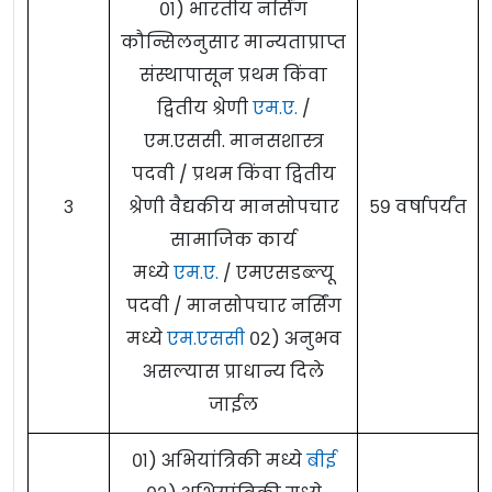
०१) भारतीय नर्सिंग
कौन्सिलनुसार मान्यताप्राप्त
संस्थापासून प्रथम किंवा
द्वितीय श्रेणी
एम.ए.
/
एम.एससी. मानसशास्त्र
पदवी / प्रथम किंवा द्वितीय
३
श्रेणी वैद्यकीय मानसोपचार
५९ वर्षापर्यंत
सामाजिक कार्य
मध्ये
एम.ए.
/ एमएसडब्ल्यू
पदवी / मानसोपचार नर्सिंग
मध्ये
एम.एससी
०२) अनुभव
असल्यास प्राधान्य दिले
जाईल
०१) अभियांत्रिकी मध्ये
बीई