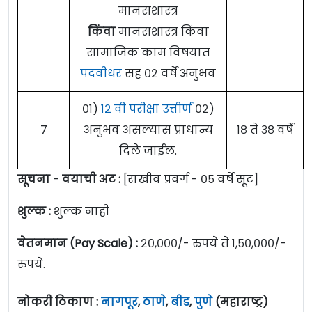
मानसशास्त्र
किंवा
मानसशास्त्र किंवा
सामाजिक काम विषयात
पदवीधर
सह ०२ वर्षे अनुभव
०१)
१२ वी परीक्षा उत्तीर्ण
०२)
७
अनुभव असल्यास प्राधान्य
१८ ते ३८ वर्षे
दिले जाईल.
सूचना -
वयाची अट :
[राखीव प्रवर्ग - ०५ वर्षे सूट]
शुल्क :
शुल्क नाही
वेतनमान (Pay Scale) :
२०,०००/- रुपये ते १,५०,०००/-
रुपये.
नोकरी ठिकाण :
नागपूर
,
ठाणे
,
बीड
,
पुणे
(महाराष्ट्र)