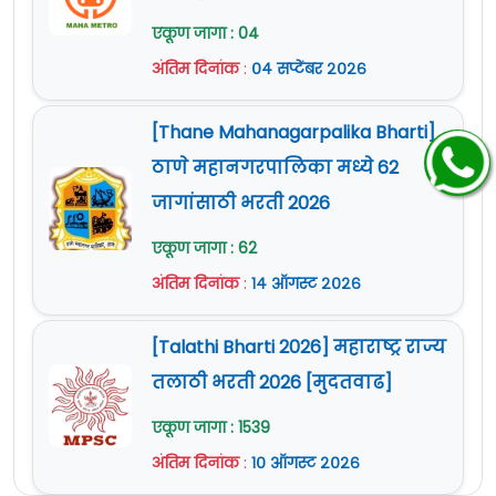
२७
व्यवस्थापक/
District Program
१४
एकूण जागा : 04
Manager
अंतिम दिनांक
:
०४ सप्टेंबर २०२६
प्रोग्रामर व्यवस्थापक -
[Thane Mahanagarpalika Bharti]
सार्वजनिक
ठाणे महानगरपालिका मध्ये 62
२८
१२१
आरोग्य/
Programmer
जागांसाठी भरती 2026
Manager -Public Health
एकूण जागा : 62
जिल्हा खाते
अंतिम दिनांक
:
१४ ऑगस्ट २०२६
२९
व्यवस्थापक/
District Account
०२
Manager
[Talathi Bharti 2026] महाराष्ट्र राज्य
तलाठी भरती 2026 [मुदतवाढ]
देखरेख आणि मूल्यमापन
एकूण जागा : 1539
सांख्यिकी
३०
०६
अंतिम दिनांक
:
१० ऑगस्ट २०२६
अधिकारी/
Monitoring and