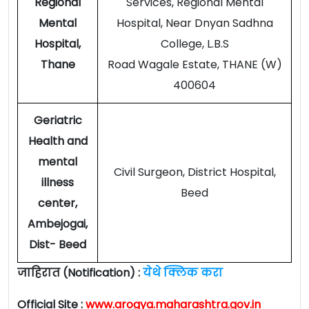
Regional
Services, Regional Mental
Mental
Hospital, Near Dnyan Sadhna
Hospital,
College, L.B.S
Thane
Road Wagale Estate, THANE (W)
400604
Geriatric
Health and
mental
Civil Surgeon, District Hospital,
illness
Beed
center,
Ambejogai,
Dist- Beed
जाहिरात (Notification) :
येथे क्लिक करा
Official Site :
www.arogya.maharashtra.gov.in