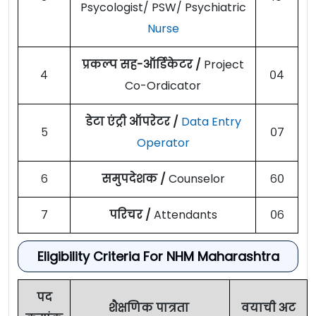
Psycologist/ PSW/ Psychiatric
Nurse
प्रकल्प सह-ऑर्डिकेटर /
Project
४
०४
Co-Ordicator
डेटा एंट्री ऑपरेटर /
Data Entry
५
०७
Operator
६
समुपदेशक /
Counselor
६०
७
परिचर /
Attendants
०६
Eligibility Criteria For NHM Maharashtra
पद
शैक्षणिक पात्रता
वयाची अट