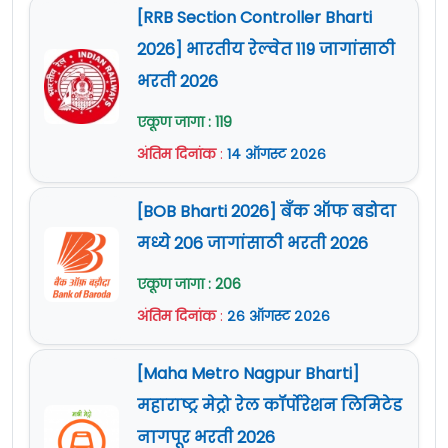
२२
स्टेनोग्राफर/
Stenographer
०१
[RRB Section Controller Bharti
2026] भारतीय रेल्वेत 119 जागांसाठी
टेलीमेडिकल सुविधा
भरती 2026
२३
व्यवस्थापक/
Telemedical
०२
एकूण जागा : 119
Facility Manager
अंतिम दिनांक
:
१४ ऑगस्ट २०२६
कीटक कलेक्टर/
Insect
२४
०२
Collector
[BOB Bharti 2026] बँक ऑफ बडोदा
मध्ये 206 जागांसाठी भरती 2026
वरिष्ठ नर्सिंग
२५
मिडवाइफरी/
एकूण जागा : 206
Senior Nursing
०१
Midwifery
अंतिम दिनांक
:
२६ ऑगस्ट २०२६
कार्यकारी अभियंता/
Executive
[Maha Metro Nagpur Bharti]
२६
०१
Engineer
महाराष्ट्र मेट्रो रेल कॉर्पोरेशन लिमिटेड
नागपूर भरती 2026
जिल्हा कार्यक्रम