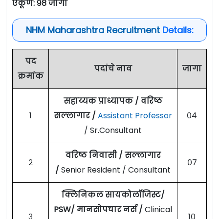
एकूण: ९८ जागा
NHM Maharashtra Recruitment
Details:
पद
पदांचे नाव
जागा
क्रमांक
सहाय्यक प्राध्यापक / वरिष्ठ
१
सल्लागार /
Assistant
Professor
०४
/ Sr.Consultant
वरिष्ठ निवासी / सल्लागार
२
०७
/
Senior Resident / Consultant
क्लिनिकल सायकोलॉजिस्ट/
PSW/ मानसोपचार नर्स /
Clinical
३
१०