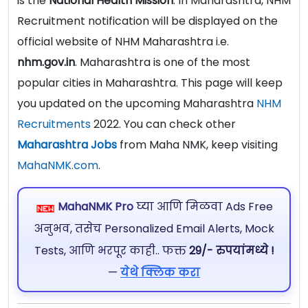
is the
National
Health Mission
. In Maharashtra, NHM
Recruitment notification will be displayed on the
official website of NHM Maharashtra i.e.
nhm.gov.in
. Maharashtra is one of the most
popular cities in Maharashtra. This page will keep
you updated on the upcoming Maharashtra
NHM
Recruitments
2022. You can check other
Maharashtra Jobs
from Maha NMK, keep visiting
MahaNMK.com
.
MahaNMK Pro
घ्या आणि मिळवा Ads Free
अनुभव, तसेच Personalized Email Alerts, Mock
Tests, आणि भरपूर काही.. फक्त
29/- रुपयांमध्ये !
—
येथे क्लिक करा