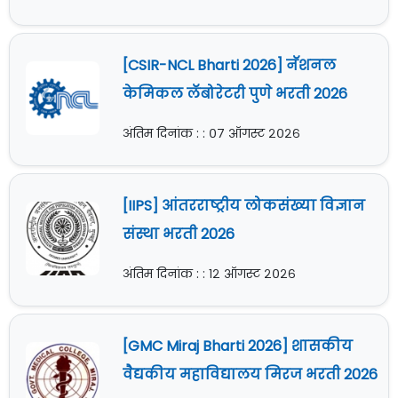
[CSIR-NCL Bharti 2026] नॅशनल
केमिकल लॅबोरेटरी पुणे भरती 2026
अंतिम दिनांक : : ०७ ऑगस्ट २०२६
[IIPS] आंतरराष्ट्रीय लोकसंख्या विज्ञान
संस्था भरती 2026
अंतिम दिनांक : : १२ ऑगस्ट २०२६
[GMC Miraj Bharti 2026] शासकीय
वैद्यकीय महाविद्यालय मिरज भरती 2026