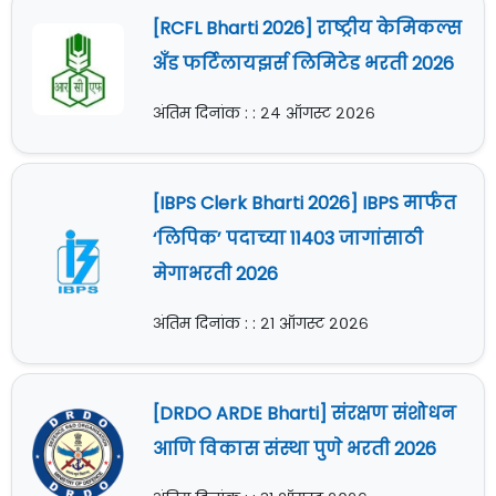
[RCFL Bharti 2026] राष्ट्रीय केमिकल्स
अँड फर्टिलायझर्स लिमिटेड भरती 2026
अंतिम दिनांक : : २४ ऑगस्ट २०२६
[IBPS Clerk Bharti 2026] IBPS मार्फत
‘लिपिक’ पदाच्या 11403 जागांसाठी
मेगाभरती 2026
अंतिम दिनांक : : २१ ऑगस्ट २०२६
[DRDO ARDE Bharti] संरक्षण संशोधन
आणि विकास संस्था पुणे भरती 2026