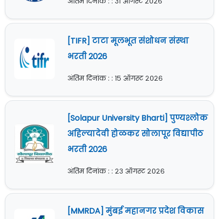
अंतिम दिनांक : : ३१ ऑगस्ट २०२६
[TIFR] टाटा मूलभूत संशोधन संस्था
भरती 2026
अंतिम दिनांक : : १५ ऑगस्ट २०२६
[Solapur University Bharti] पुण्यश्लोक
अहिल्यादेवी होळकर सोलापूर विद्यापीठ
भरती 2026
अंतिम दिनांक : : २३ ऑगस्ट २०२६
[MMRDA] मुंबई महानगर प्रदेश विकास