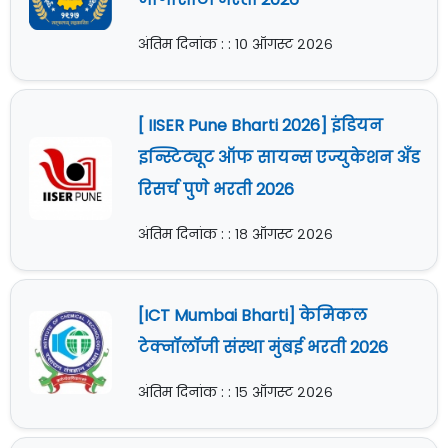
अंतिम दिनांक : : १० ऑगस्ट २०२६
[ IISER Pune Bharti 2026] इंडियन
इन्स्टिट्यूट ऑफ सायन्स एज्युकेशन अँड
रिसर्च पुणे भरती 2026
अंतिम दिनांक : : १८ ऑगस्ट २०२६
[ICT Mumbai Bharti] केमिकल
टेक्नॉलॉजी संस्था मुंबई भरती 2026
अंतिम दिनांक : : १५ ऑगस्ट २०२६