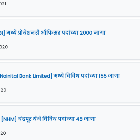
२०२१
BI] मध्ये प्रोबेशनरी ऑफिसर पदांच्या २००० जागा
 २०२०
ainital Bank Limited] मध्ये विविध पदांच्या १५५ जागा
२०२०
 [NHM] चंद्रपूर येथे विविध पदांच्या ४८ जागा
२०२०