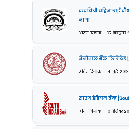
कवयित्री बहिनाबाई चौधरी
जागा
अंतिम दिनांक : : ०७ नोव्हेंबर
नैनीताल बँक लिमिटेड [N
अंतिम दिनांक : : १४ जुलै २०१९
साउथ इंडियन बँक [South
अंतिम दिनांक : : १६ डिसेंबर २