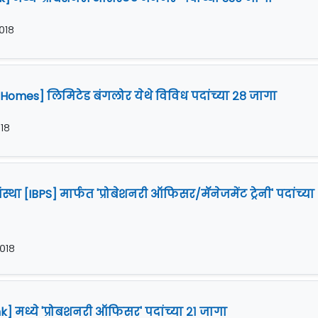
२०१८
Homes] लिमिटेड बंगलोर येथे विविध पदांच्या २८ जागा
०१८
्था [IBPS] मार्फत 'प्रोबेशनरी ऑफिसर/मॅनेजमेंट ट्रेनी' पदांच्या
२०१८
k] मध्ये 'प्रोबशनरी ऑफिसर' पदांच्या २१ जागा