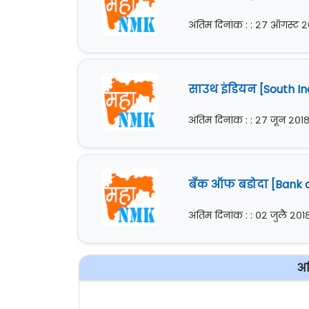
अंतिम दिनांक : : २७ ऑगस्ट 
साउथ इंडियन [South Ind
अंतिम दिनांक : : २७ जून २०१
बँक ऑफ बडोदा [Bank of
अंतिम दिनांक : : ०२ जुलै २०१
अध