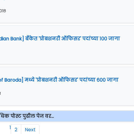
२०१८
ian Bank] बँकेत 'प्रोबशनरी ऑफिसर' पदांच्या १०० जागा
८
 Baroda] मध्ये 'प्रोबशनरी ऑफिसर' पदांच्या ६०० जागा
८
िक पोस्ट पुढील पेज वर...
1
2
Next