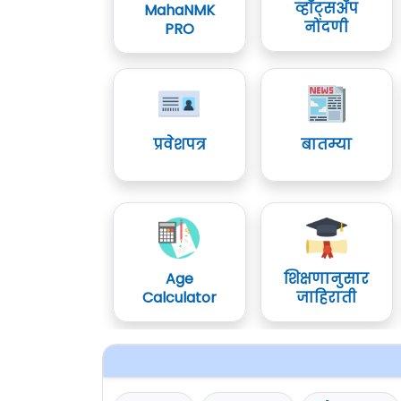
व्हॉट्सॲप
MahaNMK
नोंदणी
PRO
प्रवेशपत्र
बातम्या
Age
शिक्षणानुसार
Calculator
जाहिराती