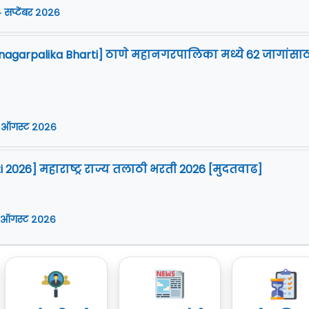
 सप्टेंबर २०२६
agarpalika Bharti] ठाणे महानगरपालिका मध्ये 62 जागांसाठ
 ऑगस्ट २०२६
i 2026] महाराष्ट्र राज्य तलाठी भरती 2026 [मुदतवाढ]
 ऑगस्ट २०२६