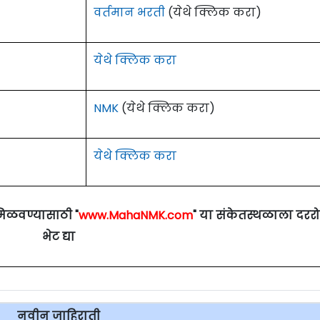
वर्तमान भरती
(येथे क्लिक करा)
येथे क्लिक करा
NMK
(येथे क्लिक करा)
येथे क्लिक करा
मिळवण्यासाठी "
www.MahaNMK.com
" या संकेतस्थळाला दरर
भेट द्या
नवीन जाहिराती