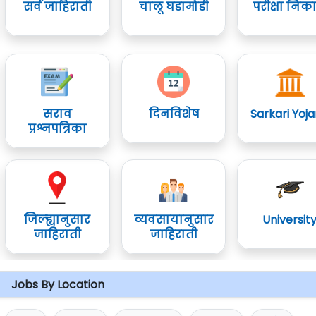
सर्व जाहिराती
चालू घडामोडी
परीक्षा निक
सराव
दिनविशेष
Sarkari Yoj
प्रश्नपत्रिका
जिल्ह्यानुसार
व्यवसायानुसार
Universit
जाहिराती
जाहिराती
Jobs By Location