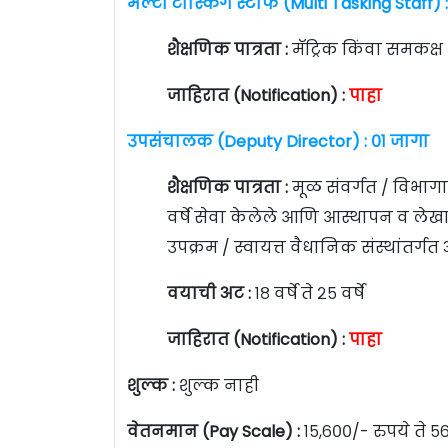
मल्टी टास्किंग स्टाफ (Multi Tasking Staff)
शैक्षणिक पात्रता :
मॅट्रिक किंवा समकक्ष
जाहिरात (Notification) :
पाहा
उपसंचालक (Deputy Director) : ०१ जागा
शैक्षणिक पात्रता :
मूळ संवर्गत / विभा
वर्षे सेवा केलेले आणि आस्थापन व लेख
उपक्रम / स्वायत्त वैधानिक संस्थांतर्गत
वयाची अट :
१८ वर्षे ते २५ वर्षे
जाहिरात (Notification) :
पाहा
शुल्क :
शुल्क नाही
वेतनमान (Pay Scale) :
१५,६००/- रुपये ते ५६,