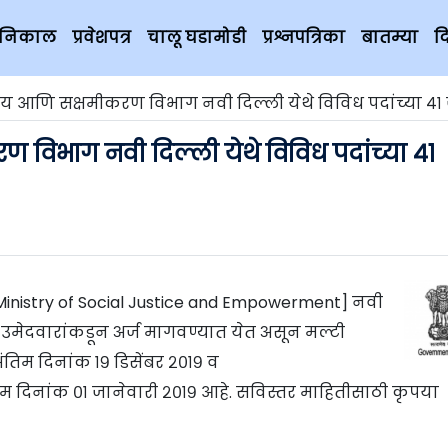
चे निकाल
प्रवेशपत्र
चालू घडामोडी
प्रश्नपत्रिका
बातम्या
द
य आणि सक्षमीकरण विभाग नवी दिल्ली येथे विविध पदांच्या ४१
विभाग नवी दिल्ली येथे विविध पदांच्या ४१
nistry of Social Justice and Empowerment] नवी
त्र उमेदवारांकडून अर्ज मागवण्यात येत असून मल्टी
ंतिम दिनांक १९ डिसेंबर २०१९ व
म दिनांक ०१ जानेवारी २०१९ आहे. सविस्तर माहितीसाठी कृपया