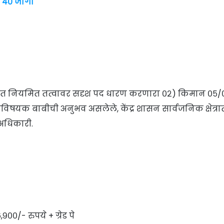
 : ४० जागा
गात नियमित तत्वावर सदृश पद धारण करणारा ०२) किमान ०५/
ाविषयक बाबीची अनुभव असलेले, केंद्र शासन सार्वजनिक क्षेत्र
 अधिकारी.
९००/- रुपये + ग्रेड पे