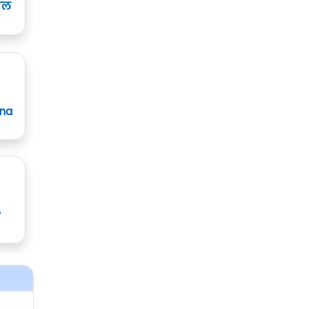
ाल
ana
y