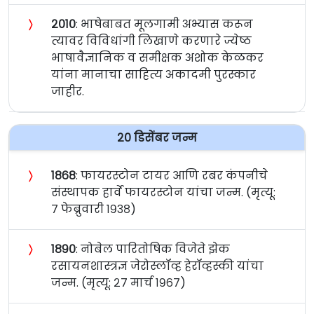
〉
२०१०
: भाषेबाबत मूलगामी अभ्यास करून
त्यावर विविधांगी लिखाणे करणारे ज्येष्ठ
भाषावैज्ञानिक व समीक्षक अशोक केळकर
यांना मानाचा साहित्य अकादमी पुरस्कार
जाहीर.
२० डिसेंबर जन्म
〉
१८६८
: फायरस्टोन टायर आणि रबर कंपनीचे
संस्थापक हार्वे फायरस्टोन यांचा जन्म. (मृत्यू:
७ फेब्रुवारी १९३८)
〉
१८९०
: नोबेल पारितोषिक विजेते झेक
रसायनशास्त्रज्ञ जेरोस्लॉव्ह हेरॉव्हस्की यांचा
जन्म. (मृत्यू: २७ मार्च १९६७)