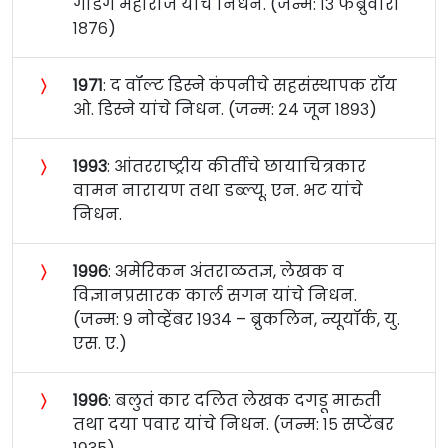
गाडगे महाराज यांचे निधन. (जन्म: १३ फेब्रुवारी
१८७६)
〉
१९७१
: द वॉल्ट डिस्ने कंपनीचे सहसंस्थापक रॉय
ओ. डिस्ने यांचे निधन. (जन्म: २४ जून १८९३)
〉
१९९३
: आंतरराष्ट्रीय कीर्तीचे छायाचित्रकार
वामन नारायण तथा डब्ल्यू. एन. भट यांचे
निधन.
〉
१९९६
: अमेरिकन अंतराळतज्ञ, लेखक व
विज्ञानप्रसारक कार्ल सगन यांचे निधन.
(जन्म: ९ नोव्हेंबर १९३४ – ब्रुकलिन, न्यूयॉर्क, यु.
एस. ए.)
〉
१९९६
: बलुतं कार दलित लेखक दगडू मारुती
तथा दया पवार यांचे निधन. (जन्म: १५ सप्टेंबर