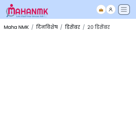
Maha NMK
दिनविशेष
डिसेंबर
२० डिसेंबर