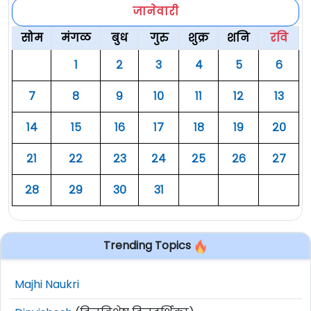
जानेवारी
सोम
मंगळ
बुध
गुरु
शुक्र
शनि
रवि
१
२
३
४
५
६
७
८
९
१०
११
१२
१३
१४
१५
१६
१७
१८
१९
२०
२१
२२
२३
२४
२५
२६
२७
२८
२९
३०
३१
Trending Topics
Majhi Naukri