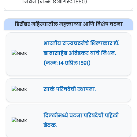
निधन (जन्म: ८ ऑगस्ट १८८०)
डिसेंबर महिन्यातील महत्त्वाच्या आणि विशेष घटना
भारतीय राज्यघटनेचे शिल्पकार डॉ.
बाबासाहेब आंबेडकर यांचे निधन.
(जन्म: १४ एप्रिल १८९१)
सार्क परिषदेची स्थापना.
दिल्लीमध्ये घटना परिषदेची पहिली
बैठक.