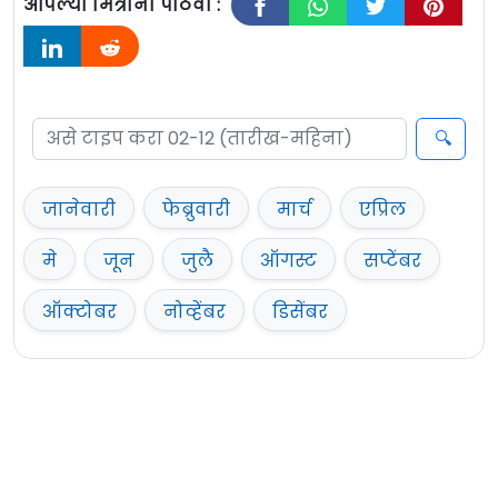
आपल्या मित्रांना पाठवा :
जानेवारी
फेब्रुवारी
मार्च
एप्रिल
मे
जून
जुलै
ऑगस्ट
सप्टेंबर
ऑक्टोबर
नोव्हेंबर
डिसेंबर