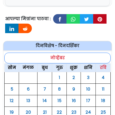
आपल्या मित्रांना पाठवा :
दिनविशेष - दिनदर्शिका
नोव्हेंबर
सोम
मंगळ
बुध
गुरु
शुक्र
शनि
रवि
१
२
३
४
५
६
७
८
९
१०
११
१२
१३
१४
१५
१६
१७
१८
१९
२०
२१
२२
२३
२४
२५