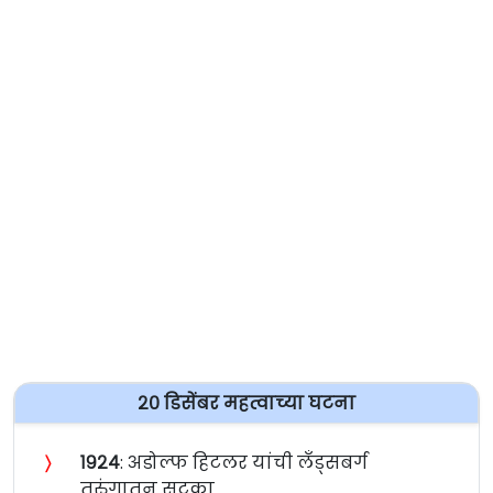
२० डिसेंबर महत्वाच्या घटना
〉
१९२४
: अडोल्फ हिटलर यांची लँड्सबर्ग
तुरुंगातून सुटका.