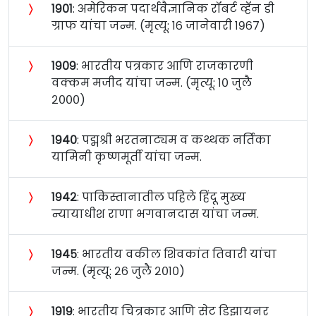
〉
१९०१
: अमेरिकन पदार्थवैज्ञानिक रॉबर्ट व्हॅन डी
ग्राफ यांचा जन्म. (मृत्यू: १६ जानेवारी १९६७)
〉
१९०९
: भारतीय पत्रकार आणि राजकारणी
वक्कम मजीद यांचा जन्म. (मृत्यू: १० जुलै
२०००)
〉
१९४०
: पद्मश्री भरतनाट्यम व कथ्थक नर्तिका
यामिनी कृष्णमूर्ती यांचा जन्म.
〉
१९४२
: पाकिस्तानातील पहिले हिंदू मुख्य
न्यायाधीश राणा भगवानदास यांचा जन्म.
〉
१९४५
: भारतीय वकील शिवकांत तिवारी यांचा
जन्म. (मृत्यू: २६ जुलै २०१०)
〉
१९१९
: भारतीय चित्रकार आणि सेट डिझायनर