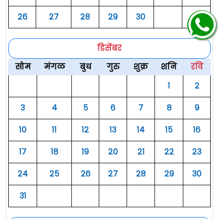
२६
२७
२८
२९
३०
डिसेंबर
सोम
मंगळ
बुध
गुरु
शुक्र
शनि
रवि
१
२
३
४
५
६
७
८
९
१०
११
१२
१३
१४
१५
१६
१७
१८
१९
२०
२१
२२
२३
२४
२५
२६
२७
२८
२९
३०
३१