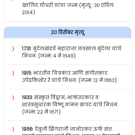
खालिद चौधरी यांचा जन्म (मृत्यू : ३० एप्रिल
२०१४)
२० डिसेंबर मृत्यू
〉
१७३१
: बुंदेलखंडचे महाराजा छत्रसाल बुंदेला यांचे
निधन. (जन्म: ४ मे १६४९)
〉
१९१५
: भारतीय चित्रकार आणि संगीतकार
उपेंद्रकिशोर रे यांचे निधन. (जन्म: १२ मे १८६३)
〉
१९३३
: संस्कृत विद्वान, भाषांतरकार व
शास्त्रसुधारक विष्णू वामन बापट यांचे निधन.
(जन्म: २२ मे १८७१)
〉
१९५६
: देबुजी झिंगराजी जानोरकर ऊर्फ संत