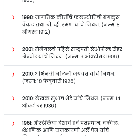
१९३५)
〉
१९९८
: जागतिक कीर्तीचे फलज्योतिषी बंगळुरू
वेंकट तथा बी. व्ही. रमण यांचे निधन. (जन्म: ८
ऑगस्ट १९१२)
〉
२००१
: सेनेगलचे पहिले राष्ट्रपती लेओपोल्ड सेडर
सेन्घोर यांचे निधन. (जन्म: ९ ऑक्टोबर १९०६)
〉
२०१०
: अभिनेत्री नलिनी जयवंत यांचे निधन.
(जन्म: १८ फेब्रुवारी १९२६)
〉
२०१०
: लेखक सुभाष भेंडे यांचे निधन. (जन्म: १४
ऑक्टोबर १९३६)
〉
१९६१
: ऑस्ट्रेलिया देशाचे ११वे पंतप्रधान, वकील,
शैक्षणिक आणि राजकारणी अर्ले पेज यांचे