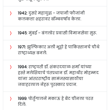
〉
१९४२
: दुसरे महायुद्ध – जपानी फौजांनी
कलकत्ता शहरावर बॉम्बवर्षाव केला.
〉
१९४५
: मुंबई – बंगलोर प्रवासी विमानसेवा सुरू.
〉
१९७१
: झुल्फिकार अली भूट्टो हे पाकिस्तानचे चौथे
राष्ट्राध्यक्ष बनले.
〉
१९९४
: राष्ट्रपती डॉ. शंकरदयाळ शर्मा यांच्या
हस्ते मलेशियाचे पंतप्रधान डॉ. महाथीर मोहम्मद
यांना आंतरराष्ट्रीय सामंजस्यासाठीचा
जवाहरलाल नेहरू पुरस्कार प्रदान.
〉
१९९९
: पोर्तुगालने मकाऊ हे बेट चीनला परत
दिले.