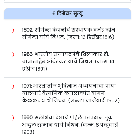
६ डिसेंबर मृत्यू
〉
१८९२
: सीमेन्स कंपनीचे संस्थापक वर्नेर व्होंन
सीमेन्स यांचे निधन. (जन्म: १३ डिसेंबर १८१६)
〉
१९५६
: भारतीय राज्यघटनेचे शिल्पकार डॉ.
बाबासाहेब आंबेडकर यांचे निधन. (जन्म: १४
एप्रिल १८९१)
〉
१९७१
: भारतातील भूविज्ञान अध्ययनाचा पाया
घालणारे वैज्ञानिक कमलाकांत वामन
केळकर यांचे निधन. (जन्म: १ जानेवारी १९०२)
〉
१९९०
: मलेशिया देशाचे पहिले पंतप्रधान तुक़ू
अब्दुल रहमान यांचे निधन. (जन्म: ८ फेब्रुवारी
१९०३)