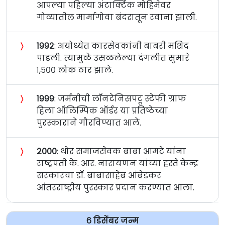
आपल्या पहिल्या अंटार्क्टिक मोहिमेवर
गोव्यातील मार्मागोवा बंदरातून रवाना झाली.
〉
१९९२
: अयोध्येत कारसेवकांनी बाबरी मशिद
पाडली. त्यामुळे उसळलेल्या दंगलीत सुमारे
१,५०० लोक ठार झाले.
〉
१९९९
: जर्मनीची लॉनटेनिसपटू स्टेफी ग्राफ
हिला ऑलिम्पिक ऑर्डर या प्रतिष्ठेच्या
पुरस्काराने गौरविण्यात आले.
〉
२०००
: थोर समाजसेवक बाबा आमटे यांना
राष्ट्रपती के. आर. नारायणन यांच्या हस्ते केन्द्र
सरकारचा डॉ. बाबासाहेब आंबेडकर
आंतरराष्ट्रीय पुरस्कार प्रदान करण्यात आला.
६ डिसेंबर जन्म