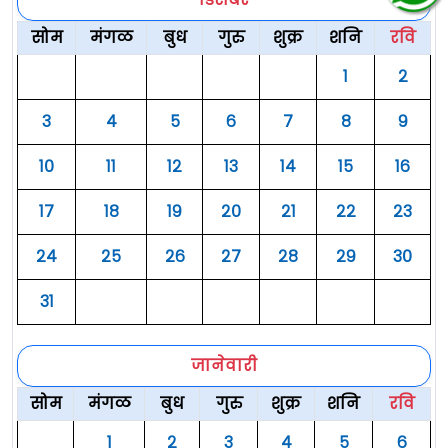
सोम
मंगळ
बुध
गुरु
शुक्र
शनि
रवि
१
२
३
४
५
६
७
८
९
१०
११
१२
१३
१४
१५
१६
१७
१८
१९
२०
२१
२२
२३
२४
२५
२६
२७
२८
२९
३०
३१
जानेवारी
सोम
मंगळ
बुध
गुरु
शुक्र
शनि
रवि
१
२
३
४
५
६