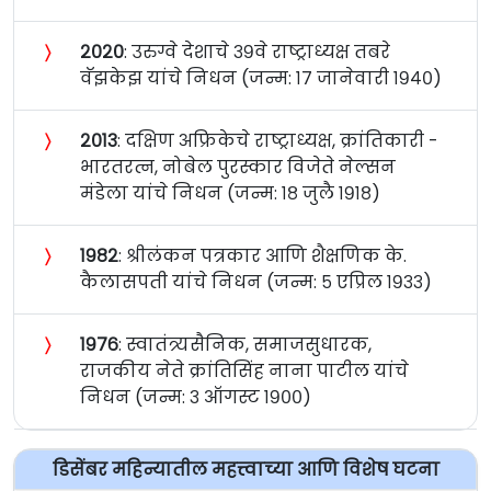
〉
२०२०
: उरुग्वे देशाचे ३९वे राष्ट्राध्यक्ष तबरे
वॅझकेझ यांचे निधन (जन्म: १७ जानेवारी १९४०)
〉
२०१३
: दक्षिण अफ्रिकेचे राष्ट्राध्यक्ष, क्रांतिकारी -
भारतरत्न, नोबेल पुरस्कार विजेते नेल्सन
मंडेला यांचे निधन (जन्म: १८ जुलै १९१८)
〉
१९८२
: श्रीलंकन पत्रकार आणि शैक्षणिक के.
कैलासपती यांचे निधन (जन्म: ५ एप्रिल १९३३)
〉
१९७६
: स्वातंत्र्यसैनिक, समाजसुधारक,
राजकीय नेते क्रांतिसिंह नाना पाटील यांचे
निधन (जन्म: ३ ऑगस्ट १९००)
डिसेंबर महिन्यातील महत्त्वाच्या आणि विशेष घटना