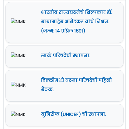
भारतीय राज्यघटनेचे शिल्पकार डॉ.
बाबासाहेब आंबेडकर यांचे निधन.
(जन्म: १४ एप्रिल १८९१)
सार्क परिषदेची स्थापना.
दिल्लीमध्ये घटना परिषदेची पहिली
बैठक.
युनिसेफ (UNICEF) ची स्थापना.