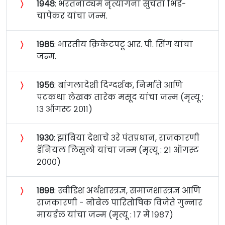
〉
१९४८
: भरतनाट्यम नृत्यांगना सुचेता भिडे-
चापेकर यांचा जन्म.
〉
१९८५
: भारतीय क्रिकेटपटू आर. पी. सिंग यांचा
जन्म.
〉
१९५६
: बांगलादेशी दिग्दर्शक, निर्माते आणि
पटकथा लेखक तारेक मसूद यांचा जन्म (मृत्यू :
१३ ऑगस्ट २०११)
〉
१९३०
: झांबिया देशाचे ३रे पंतप्रधान, राजकारणी
डॅनियल लिसुलो यांचा जन्म (मृत्यू : २१ ऑगस्ट
२०००)
〉
१८९८
: स्वीडिश अर्थशास्त्रज्ञ, समाजशास्त्रज्ञ आणि
राजकारणी - नोबेल पारितोषिक विजेते गुन्नार
मायर्डल यांचा जन्म (मृत्यू : १७ मे १९८७)