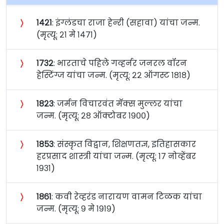
〉
१४२१
: इंग्लंडचा राजा हेन्‍री (सहावा) यांचा जन्म.
(मृत्यू: २१ मे १४७१)
〉
१७३२
: भारताचे पहिले गव्हर्नर जनरल वॉरन
हेस्टिंग्ज यांचा जन्म. (मृत्यू: २२ ऑगस्ट १८१८)
〉
१८२३
: जर्मन विचारवंत मॅक्स मुल्लर यांचा
जन्म. (मृत्यू: २८ ऑक्टोबर १९००)
〉
१८५३
: संस्कृत विद्वान, शिक्षणतज्ञ, इतिहासकार
हरप्रसाद शास्त्री यांचा जन्म. (मृत्यू: १७ नोव्हेंबर
१९३१)
〉
१८६१
: कवी रेव्हरंड नारायण वामन टिळक यांचा
जन्म. (मृत्यू: ९ मे १९१९)