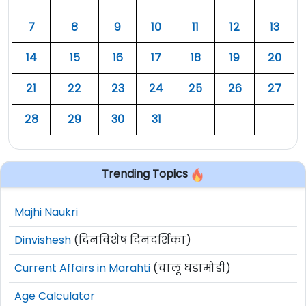
७
८
९
१०
११
१२
१३
१४
१५
१६
१७
१८
१९
२०
२१
२२
२३
२४
२५
२६
२७
२८
२९
३०
३१
Trending Topics
Majhi Naukri
Dinvishesh
(दिनविशेष दिनदर्शिका)
Current Affairs in Marahti
(चालू घडामोडी)
Age Calculator