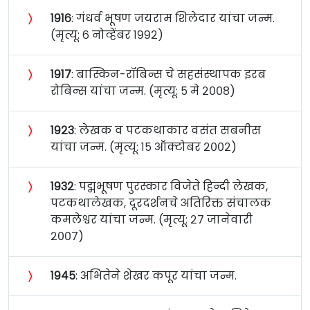
〉
१९१६
: गंधर्व भूषण जयराम शिलेदार यांचा जन्म.
(मृत्यू: ६ नोव्हेंबर १९९२)
〉
१९१७
: बास्किन-रॉबिन्स चे सहसंस्थापक इरब
रोबिन्स यांचा जन्म. (मृत्यू: ५ मे २००८)
〉
१९२३
: लेखक व पटकथाकार वसंत सबनीस
यांचा जन्म. (मृत्यू: १५ ऑक्टोबर २००२)
〉
१९३२
: पद्मभूषण पुरस्कार विजेते हिन्दी लेखक,
पटकथालेखक, दूरदर्शनचे अतिरिक्त संचालक
कमलेश्वर यांचा जन्म. (मृत्यू: २७ जानेवारी
२००७)
〉
१९४५
: अभितेने शेखर कपूर यांचा जन्म.