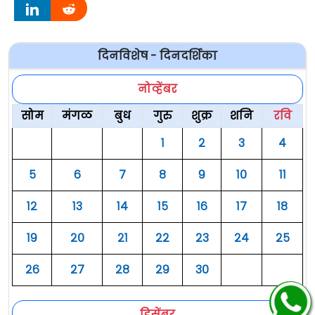
दिनविशेष - दिनदर्शिका
नोव्हेंबर
सोम
मंगळ
बुध
गुरु
शुक्र
शनि
रवि
१
२
३
४
५
६
७
८
९
१०
११
१२
१३
१४
१५
१६
१७
१८
१९
२०
२१
२२
२३
२४
२५
२६
२७
२८
२९
३०
डिसेंबर