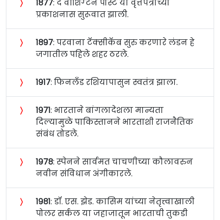
〉
१८७७
: द वॉशिंग्टन पोस्ट या वृत्तपत्राच्या
प्रकाशनास सुरूवात झाली.
〉
१८९७
: परवाना टॅक्सीकॅब सुरु करणारे लंडन हे
जगातील पहिले शहर ठरले.
〉
१९१७
: फिनलँड रशियापासुन स्वतंत्र झाला.
〉
१९७१
: भारताने बांगलादेशला मान्यता
दिल्यामुळे पाकिस्तानने भारताशी राजनैतिक
संबंध तोडले.
〉
१९७८
: स्पेनने सार्वमत चाचणीच्या कौलावरुन
नवीन संविधान अंगीकारले.
〉
१९८१
: डॉ. एस. झेड. कासिम यांच्या नेतृत्त्वाखाली
पोलर सर्कल या जहाजातून भारताची तुकडी