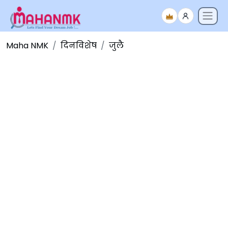
Maha NMK
दिनविशेष
जुलै