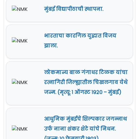
मुंबई विद्यापीठाची स्थापना.
भारताचा कारगिल युद्धात विजय
झाला.
लोकमान्य बाळ गंगाधर टिळक यांचा
रत्नागिरी जिल्ह्यातील चिखलगाव येथे
जन्म. (मृत्यू: १ ऑगस्ट १९२० – मुंबई)
आधुनिक मुंबईचे शिल्पकार जगन्नाथ
उर्फ नाना शंकर शेटे यांचे निधन.
(जन्म: १० फेब्रुवारी १८०३)