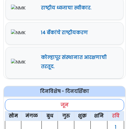
राष्ट्रीय ध्वजाचा स्वीकार.
१४ बँकांचे राष्ट्रीयकरण
कोल्हापूर संस्थानात आरक्षणाची
तरतूद.
दिनविशेष - दिनदर्शिका
जून
सोम
मंगळ
बुध
गुरु
शुक्र
शनि
रवि
१