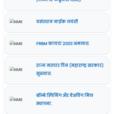
वसंतराव नाईक जयंती
FRBM कायदा २००३ अमलात.
राज्य मतदार दिन (महाराष्ट्र सरकार)
सुरुवात.
बॉम्बे स्पिनिंग अँड वेअविंग मिल
स्थापना.