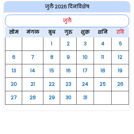
जुलै २०२६ दिनविशेष
जुलै
सोम
मंगळ
बुध
गुरु
शुक्र
शनि
रवि
१
२
३
४
५
६
७
८
९
१०
११
१२
१३
१४
१५
१६
१७
१८
१९
२०
२१
२२
२३
२४
२५
२६
२७
२८
२९
३०
३१