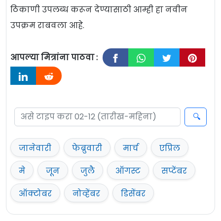
ठिकाणी उपलब्ध करून देण्यासाठी आम्ही हा नवीन
उपक्रम राबवला आहे.
आपल्या मित्रांना पाठवा :
जानेवारी
फेब्रुवारी
मार्च
एप्रिल
मे
जून
जुलै
ऑगस्ट
सप्टेंबर
ऑक्टोबर
नोव्हेंबर
डिसेंबर