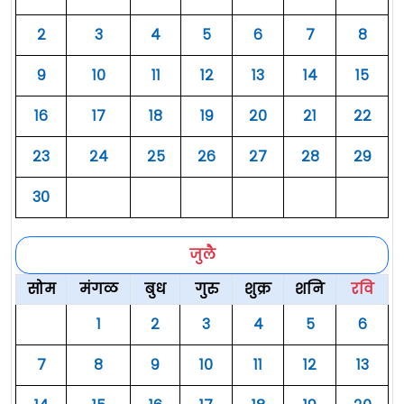
२
३
४
५
६
७
८
९
१०
११
१२
१३
१४
१५
१६
१७
१८
१९
२०
२१
२२
२३
२४
२५
२६
२७
२८
२९
३०
जुलै
सोम
मंगळ
बुध
गुरु
शुक्र
शनि
रवि
१
२
३
४
५
६
७
८
९
१०
११
१२
१३