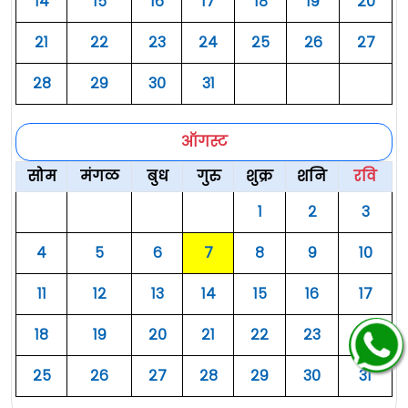
१४
१५
१६
१७
१८
१९
२०
२१
२२
२३
२४
२५
२६
२७
२८
२९
३०
३१
ऑगस्ट
सोम
मंगळ
बुध
गुरु
शुक्र
शनि
रवि
१
२
३
४
५
६
७
८
९
१०
११
१२
१३
१४
१५
१६
१७
१८
१९
२०
२१
२२
२३
२४
२५
२६
२७
२८
२९
३०
३१