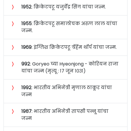
〉
१९५२
: क्रिकेटपटू यजुर्वेंद्र सिंग यांचा जन्म.
〉
१९५५
: क्रिकेटपटू समालोचक अरुण लाल यांचा
जन्म.
〉
१९६९
: इंग्लिश क्रिकेटपटू ग्रॅहॅम थॉर्प यांचा जन्म.
〉
९९२
: Goryeo च्या Hyeonjong - कोरियन राजा
यांचा जन्म (मृत्यू : १७ जून १०३१)
〉
१९९२
: भारतीय अभिनेत्री मृणाल ठाकूर यांचा
जन्म
〉
१९८७
: भारतीय अभिनेत्री तापसी पन्नू यांचा
जन्म