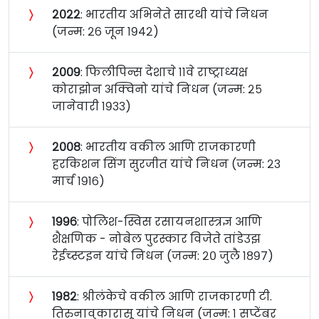
〉
२०२२
: भारतीय अभिनेते सारथी यांचे निधन
(जन्म: २६ जून १९४२)
〉
२००९
: फिलीपिन्स देशाचे ११वे राष्ट्राध्यक्ष
कोराझोन अक्विनो यांचे निधन (जन्म: २५
जानेवारी १९३३)
〉
२००८
: भारतीय वकील आणि राजकारणी
हरकिशन सिंग सुरजीत यांचे निधन (जन्म: २३
मार्च १९१६)
〉
१९९६
: पोलिश-स्विस रसायनशास्त्रज्ञ आणि
शैक्षणिक - नोबेल पुरस्कार विजेते तांडेउझ
रेईच्स्टइन यांचे निधन (जन्म: २० जुलै १८९७)
〉
१९८२
: श्रीलंकेचे वकील आणि राजकारणी टी.
तिरुनावुकारासू यांचे निधन (जन्म: १ सप्टेंबर