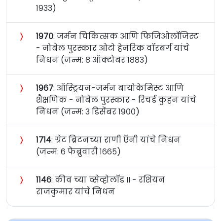
१९३३)
〉
१९७०
: जर्मन चिकित्सक आणि फिजिओलॉजिस्ट
- नोबेल पुरस्कार ओटो हेनरिक वॉरबर्ग यांचे
निधन (जन्म: ८ ऑक्टोबर १८८३)
〉
१९६७
: ऑस्ट्रियन-जर्मन बायोकेमिस्ट आणि
शैक्षणिक - नोबेल पुरस्कार - रिचर्ड कुहन यांचे
निधन (जन्म: ३ डिसेंबर १९००)
〉
१७१४
: ग्रेट ब्रिटनच्या राणी ऍनी यांचे निधन
(जन्म: ६ फेब्रुवारी १६६५)
〉
११४६
: कीव च्या व्सेव्होलॉड II - रशियन
राजकुमार यांचे निधन