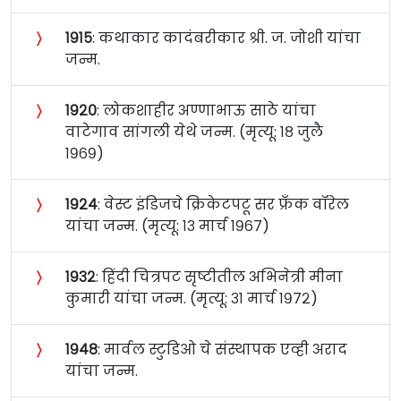
〉
१९१५
: कथाकार कादंबरीकार श्री. ज. जोशी यांचा
जन्म.
〉
१९२०
: लोकशाहीर अण्णाभाऊ साठे यांचा
वाटेगाव सांगली येथे जन्म. (मृत्यू: १८ जुलै
१९६९)
〉
१९२४
: वेस्ट इंडिजचे क्रिकेटपटू सर फ्रँक वॉरेल
यांचा जन्म. (मृत्यू: १३ मार्च १९६७)
〉
१९३२
: हिंदी चित्रपट सृष्टीतील अभिनेत्री मीना
कुमारी यांचा जन्म. (मृत्यू: ३१ मार्च १९७२)
〉
१९४८
: मार्वल स्टुडिओ चे संस्थापक एव्ही अराद
यांचा जन्म.