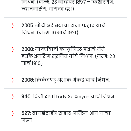
निधन. (जन्म: २३ नोव्हेंबर १८९७ – किशोरगंज,
म्यामेनसिंग, बांगला देश)
〉
२००५
: सौदी अरेबियाचा राजा फहाद यांचे
निधन. (जन्म: १६ मार्च १९२१)
〉
२००८
: मार्क्सवादी कम्युनिस्ट पक्षाचे नेते
हरकिशनसिंग सुरजित यांचे निधन. (जन्म: २३
मार्च १९१६)
〉
२००८
: क्रिकेटपटू अशोक मंकड यांचे निधन.
〉
९४६
: चिनी राणी Lady Xu Xinyue यांचे निधन
〉
५२७
: बायझंटाईन सम्राट जस्टिन आय यांचा
जन्म