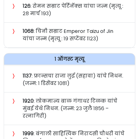
〉
१२६
: रोमन सम्राट पेर्टिनॅक्स यांचा जन्म (मृत्यू :
२८ मार्च १९३)
〉
१०६८
: चिनी सम्राट Emperor Taizu of Jin
यांचा जन्म (मृत्यू : १९ सप्टेंबर ११२३)
१ ऑगस्ट मृत्यू
〉
११३७
: फ्रान्सचा राजा लुई (सहावा) यांचे निधन.
(जन्म: १ डिसेंबर १०८१)
〉
१९२०
: लोकमान्य बाळ गंगाधर टिळक यांचे
मुंबई येथे निधन. (जन्म: २३ जुलै १८५६ –
रत्‍नागिरी)
〉
१९९९
: बंगाली साहित्यिक निरादसी चौधरी यांचे