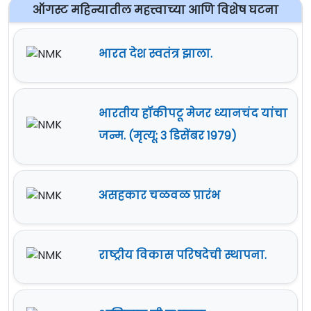
ऑगस्ट महिन्यातील महत्त्वाच्या आणि विशेष घटना
भारत देश स्वतंत्र झाला.
भारतीय हॉकीपटू मेजर ध्यानचंद यांचा
जन्म. (मृत्यू: ३ डिसेंबर १९७९)
असहकार चळवळ प्रारंभ
राष्ट्रीय विकास परिषदेची स्थापना.