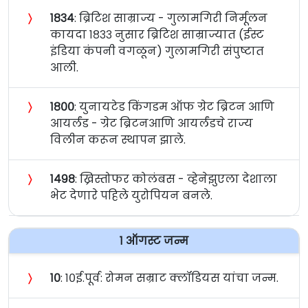
〉
१८३४
: ब्रिटिश साम्राज्य - गुलामगिरी निर्मूलन
कायदा १८३३ नुसार ब्रिटिश साम्राज्यात (ईस्ट
इंडिया कंपनी वगळून) गुलामगिरी संपुष्टात
आली.
〉
१८००
: युनायटेड किंगडम ऑफ ग्रेट ब्रिटन आणि
आयर्लंड - ग्रेट ब्रिटनआणि आयर्लंडचे राज्य
विलीन करून स्थापन झाले.
〉
१४९८
: ख्रिस्तोफर कोलंबस - व्हेनेझुएला देशाला
भेट देणारे पहिले युरोपियन बनले.
१ ऑगस्ट जन्म
〉
१०
: १०ई.पूर्व: रोमन सम्राट क्लॉडियस यांचा जन्म.