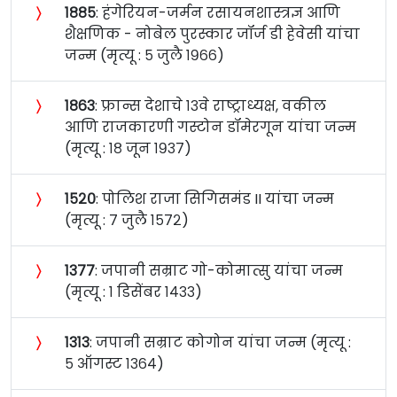
〉
१८८५
: हंगेरियन-जर्मन रसायनशास्त्रज्ञ आणि
शैक्षणिक - नोबेल पुरस्कार जॉर्ज डी हेवेसी यांचा
जन्म (मृत्यू : ५ जुलै १९६६)
〉
१८६३
: फ्रान्स देशाचे १३वे राष्ट्राध्यक्ष, वकील
आणि राजकारणी गस्टोन डॉमेरगून यांचा जन्म
(मृत्यू : १८ जून १९३७)
〉
१५२०
: पोलिश राजा सिगिसमंड II यांचा जन्म
(मृत्यू : ७ जुलै १५७२)
〉
१३७७
: जपानी सम्राट गो-कोमात्सु यांचा जन्म
(मृत्यू : १ डिसेंबर १४३३)
〉
१३१३
: जपानी सम्राट कोगोन यांचा जन्म (मृत्यू :
५ ऑगस्ट १३६४)