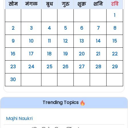
सोम
मंगळ
बुध
गुरु
शुक्र
शनि
रवि
१
२
३
४
५
६
७
८
९
१०
११
१२
१३
१४
१५
१६
१७
१८
१९
२०
२१
२२
२३
२४
२५
२६
२७
२८
२९
३०
Trending Topics
Majhi Naukri