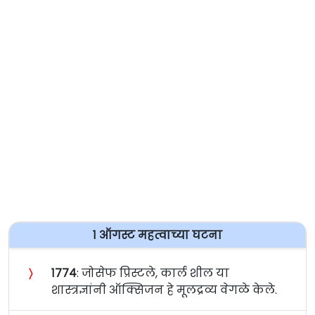
१ ऑगस्ट महत्वाच्या घटना
〉
१७७४
: जोसेफ प्रिस्टले, कार्ल शील या
शास्त्रज्ञांनी ऑक्सिजन हे मूलद्रव्य वेगळे केले.