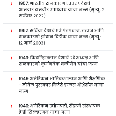
〉
१९५७
: भारतीय राजकारणी, उत्तर प्रदेशचे
आमदार रामवीर उपाध्याय यांचा जन्म (मृत्यू : २
सप्टेंबर २०२२)
〉
१९५२
: सर्बिया देशाचे ६वे पंतप्रधान, तत्त्वज्ञ आणि
राजकारणी झोरान दिंडीक यांचा जन्म (मृत्यू :
१२ मार्च २००३)
〉
१९४९
: किरगिझस्तान देशाचे २रे अध्यक्ष आणि
राजकारणी कुर्मनबेक बकीयेव यांचा जन्म
〉
१९४५
: अमेरिकन भौतिकशास्त्रज्ञ आणि शैक्षणिक
- नोबेल पुरस्कार विजेते डग्लस ओशेरॉफ यांचा
जन्म
〉
१९४०
: अमेरिकन उद्योगपती, सेंडंटचे संस्थापक
हेन्री सिल्व्हरमन यांचा जन्म