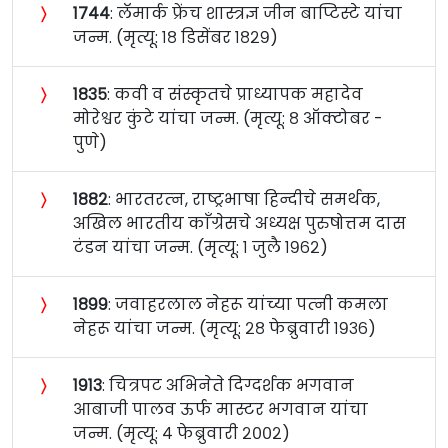
〉
१७४४
: लॅमार्क फ्रेंच शास्त्रज्ञ जीन बाप्टिस्टे यांचा
जन्म. (मृत्यू: १८ डिसेंबर १८२९)
〉
१८३५
: कवी व संस्कृतचे प्राध्यापक महादेव
मोरेश्वर कुंटे यांचा जन्म. (मृत्यू: ८ ऑक्टोबर -
पुणे)
〉
१८८२
: भारतरत्‍न, राष्ट्रभाषा हिन्दीचे समर्थक,
अखिल भारतीय काँग्रेसचे अध्यक्ष पुरुषोत्तम दास
टंडन यांचा जन्म. (मृत्यू: १ जुलै १९६२)
〉
१८९९
: जवाहरलाल नेहरू यांच्या पत्‍नी कमला
नेहरू यांचा जन्म. (मृत्यू: २८ फेब्रुवारी १९३६)
〉
१९१३
: चित्रपट अभिनेते दिग्दर्शक भगवान
आबाजी पालव ऊर्फ मास्टर भगवान यांचा
जन्म. (मृत्यू: ४ फेब्रुवारी २००२)