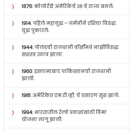
〉
१८७६
: कोलोरॅडो अमेरिकेचे ३८ वे राज्य बनले.
〉
१९१४
: पहिले महायुद्ध – जर्मनीने रशिया विरुद्ध
युद्ध पुकारले.
〉
१९४४
: पोलंडची राजधानी वॉर्सॉमधे नाझींविरुद्ध
सशस्त्र उठाव झाला.
〉
१९६०
: इस्लामाबाद पाकिस्तानची राजधानी
झाली.
〉
१९८१
: अमेरिकेत एम.टी.व्ही. चे प्रसारण सुरु झाले.
〉
१९९४
: भारतातील रेल्वे प्रवाशांसाठी विमा
योजना लागू झाली.