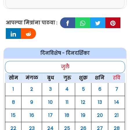
आपल्या मित्रांना पाठवा :
दिनविशेष - दिनदर्शिका
जुलै
सोम
मंगळ
बुध
गुरु
शुक्र
शनि
रवि
१
२
३
४
५
६
७
८
९
१०
११
१२
१३
१४
१५
१६
१७
१८
१९
२०
२१
२२
२३
२४
२५
२६
२७
२८