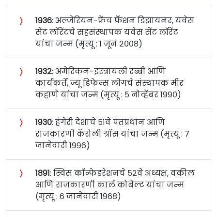
〉
१९३६
: अल्जेरियन-फ्रेंच फॅशन डिझायनर, यवेस
सेंट लॉरेंटचे सहसंस्थापक यवेस सेंट लॉरेंट
यांचा जन्म (मृत्यू : १ जून २००८)
〉
१९३२
: अमेरिकन-इस्त्रायली रब्बी आणि
कार्यकर्ते, ज्यू डिफेन्स लीगचे संस्थापक मीर
कहाणे यांचा जन्म (मृत्यू : ५ नोव्हेंबर १९९०)
〉
१९३०
: हंगेरी देशाचे ५१वे पंतप्रधान आणि
राजकारणी कॅरोली ग्रॉस यांचा जन्म (मृत्यू : ७
जानेवारी १९९६)
〉
१८९१
: स्विस कॉन्फेडरेशनचे ५२वे अध्यक्ष, वकील
आणि राजकारणी कार्ल कोबेल्ट यांचा जन्म
(मृत्यू : ६ जानेवारी १९६८)