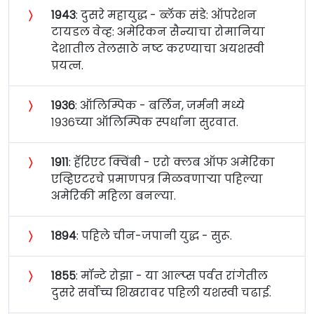
〉
१९४३
: दुसरे महायुद्ध - ब्लॅक संडे: ऑपरेशन
टायडल वेव्ह: अमेरिकन सैन्याचा रोमानिया
देशातील तेलसाठे नष्ट करण्याचा अयशस्वी
प्रयत्न.
〉
१९३६
: ऑलिम्पिक - बर्लिन, जर्मनी मध्ये
१९३६च्या ऑलिम्पिक स्पर्धाना सुरवात.
〉
१९११
: हॅरिएट क्विंबी - एरो क्लब ऑफ अमेरिका
एव्हिएटरचे प्रमाणपत्र मिळवणाऱ्या पहिल्या
अमेरिकी महिला बनल्या.
〉
१८९४
: पहिले चीन-जपानी युद्ध - सुरू.
〉
१८५५
: मॉन्टे रोझा - या आल्प्स पर्वत रांगेतील
दुसरे सर्वोच्च शिखरावर पहिली यशस्वी चढाई.