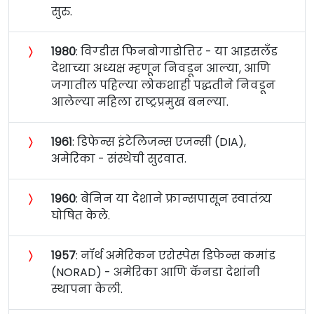
सुरु.
〉
१९८०
: विग्डीस फिनबोगाडोत्तिर - या आइसलँड
देशाच्या अध्यक्ष म्हणून निवडून आल्या, आणि
जगातील पहिल्या लोकशाही पद्धतीने निवडून
आलेल्या महिला राष्ट्रप्रमुख बनल्या.
〉
१९६१
: डिफेन्स इंटेलिजन्स एजन्सी (DIA),
अमेरिका - संस्थेची सुरवात.
〉
१९६०
: बेनिन या देशाने फ्रान्सपासून स्वातंत्र्य
घोषित केले.
〉
१९५७
: नॉर्थ अमेरिकन एरोस्पेस डिफेन्स कमांड
(NORAD) - अमेरिका आणि कॅनडा देशांनी
स्थापना केली.