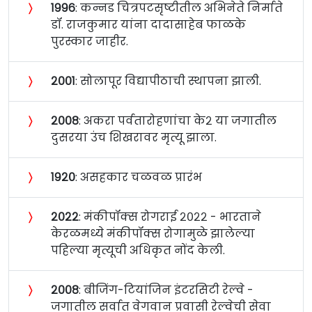
〉
१९९६
: कन्नड चित्रपटसृष्टीतील अभिनेते निर्माते
डॉ. राजकुमार यांना दादासाहेब फाळके
पुरस्कार जाहीर.
〉
२००१
: सोलापूर विद्यापीठाची स्थापना झाली.
〉
२००८
: अकरा पर्वतारोहणांचा के२ या जगातील
दुसरया उंच शिखरावर मृत्यू झाला.
〉
१९२०
: असहकार चळवळ प्रारंभ
〉
२०२२
: मंकीपॉक्स रोगराई २०२२ - भारताने
केरळमध्ये मंकीपॉक्स रोगामुळे झालेल्या
पहिल्या मृत्यूची अधिकृत नोंद केली.
〉
२००८
: बीजिंग-टियांजिन इंटरसिटी रेल्वे -
जगातील सर्वात वेगवान प्रवासी रेल्वेची सेवा