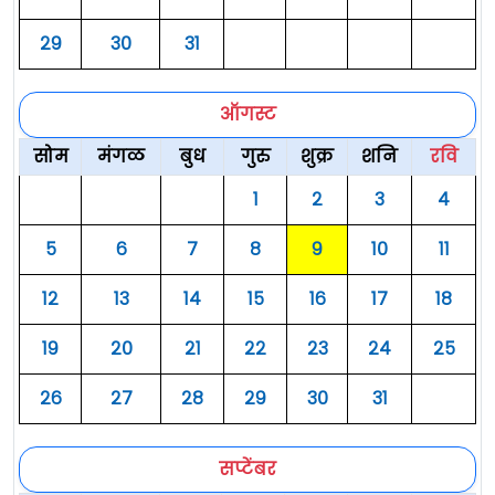
२९
३०
३१
ऑगस्ट
सोम
मंगळ
बुध
गुरु
शुक्र
शनि
रवि
१
२
३
४
५
६
७
८
९
१०
११
१२
१३
१४
१५
१६
१७
१८
१९
२०
२१
२२
२३
२४
२५
२६
२७
२८
२९
३०
३१
सप्टेंबर