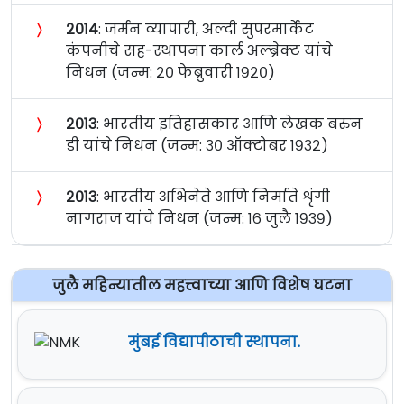
〉
२०१४
: जर्मन व्यापारी, अल्दी सुपरमार्केट
कंपनीचे सह-स्थापना कार्ल अल्ब्रेक्ट यांचे
निधन (जन्म: २० फेब्रुवारी १९२०)
〉
२०१३
: भारतीय इतिहासकार आणि लेखक बरुन
डी यांचे निधन (जन्म: ३० ऑक्टोबर १९३२)
〉
२०१३
: भारतीय अभिनेते आणि निर्माते शृंगी
नागराज यांचे निधन (जन्म: १६ जुलै १९३९)
जुलै महिन्यातील महत्त्वाच्या आणि विशेष घटना
मुंबई विद्यापीठाची स्थापना.