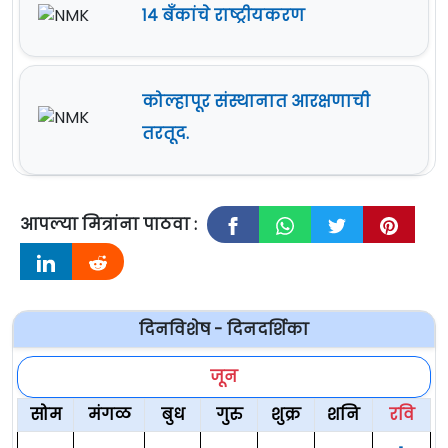
१४ बँकांचे राष्ट्रीयकरण
कोल्हापूर संस्थानात आरक्षणाची
तरतूद.
आपल्या मित्रांना पाठवा :
दिनविशेष - दिनदर्शिका
जून
सोम
मंगळ
बुध
गुरु
शुक्र
शनि
रवि