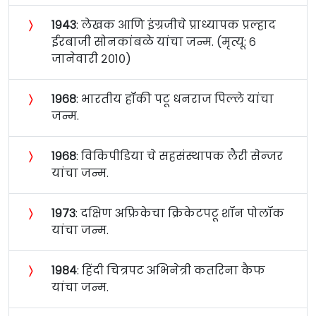
〉
१९४३
: लेखक आणि इंग्रजीचे प्राध्यापक प्रल्हाद
ईरबाजी सोनकांबळे यांचा जन्म. (मृत्यू: ६
जानेवारी २०१०)
〉
१९६८
: भारतीय हॉकी पटू धनराज पिल्ले यांचा
जन्म.
〉
१९६८
: विकिपीडिया चे सहसंस्थापक लैरी सेन्जर
यांचा जन्म.
〉
१९७३
: दक्षिण अफ्रिकेचा क्रिकेटपटू शॉन पोलॉक
यांचा जन्म.
〉
१९८४
: हिंदी चित्रपट अभिनेत्री कतरिना कैफ
यांचा जन्म.