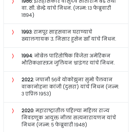
〉
१९८६
: इतिहासकार वासुदेव सीताराम बेंद्रे तथा
वा. सी. बेन्द्रे यांचे निधन. (जन्म: १३ फेब्रुवारी
१८९४)
〉
१९९३
: रामपूर साहसवान घराण्याचे
ख्यालगायक उ. निसार हुसेन खाँ यांचे निधन.
〉
१९९४
: नोबेल पारितोषिक विजेता अमेरिकन
भौतिकशास्त्रज्ञ जुलियन श्वाइंगर यांचे निधन.
〉
२०२२
: जपानी ५६वे योकोझुना सुमो पैलवान
वाकानोहना कांजी (दुसरा) यांचे निधन (जन्म:
३ एप्रिल १९५३)
〉
२०२०
: महाराष्ट्रातील पहिल्या महिला राज्य
निवडणूक आयुक्त नीला सत्यनारायणन यांचे
निधन (जन्म: ५ फेब्रुवारी १९४८)