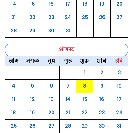
१४
१५
१६
१७
१८
१९
२०
२१
२२
२३
२४
२५
२६
२७
२८
२९
३०
३१
ऑगस्ट
सोम
मंगळ
बुध
गुरु
शुक्र
शनि
रवि
१
२
३
४
५
६
७
८
९
१०
११
१२
१३
१४
१५
१६
१७
१८
१९
२०
२१
२२
२३
२४
२५
२६
२७
२८
२९
३०
३१