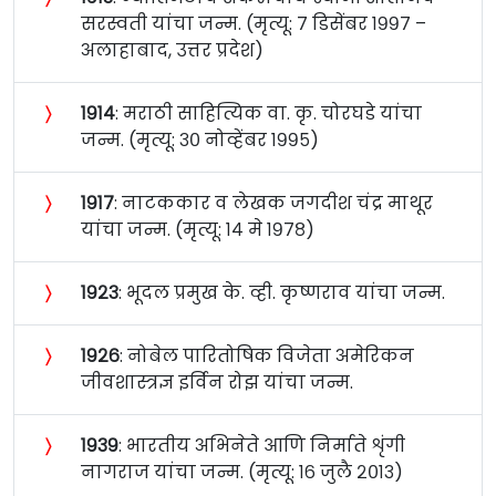
सरस्वती यांचा जन्म. (मृत्यू: ७ डिसेंबर १९९७ –
अलाहाबाद, उत्तर प्रदेश)
〉
१९१४
: मराठी साहित्यिक वा. कृ. चोरघडे यांचा
जन्म. (मृत्यू: ३० नोव्हेंबर १९९५)
〉
१९१७
: नाटककार व लेखक जगदीश चंद्र माथूर
यांचा जन्म. (मृत्यू: १४ मे १९७८)
〉
१९२३
: भूदल प्रमुख के. व्ही. कृष्णराव यांचा जन्म.
〉
१९२६
: नोबेल पारितोषिक विजेता अमेरिकन
जीवशास्त्रज्ञ इर्विन रोझ यांचा जन्म.
〉
१९३९
: भारतीय अभिनेते आणि निर्माते शृंगी
नागराज यांचा जन्म. (मृत्यू: १६ जुलै २०१३)