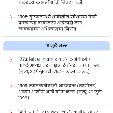
शंकरदयाळ शर्मा यांची निवड झाली.
〉
१९९८
: गुजरातमध्ये शाळेतील प्रवेशाच्या वेळी
पाल्याच्या नावानंतर आईलाही नाव
लावण्याच्या अधिकाराचा निर्णय.
१६ जुलै जन्म
〉
१७७३
: ब्रिटिश चित्रकार व रॉयल अ‍ॅकॅडमीचे
पहिले अध्यक्ष सर जोशुआ रेनॉल्ड्स यांचा जन्म.
(मृत्यू: २३ फेब्रुवारी १७९२ – लंडन, इंग्लंड)
〉
१९०९
: स्वातंत्र्यसेनानी. भारतरत्न (मरणोत्तर)
अरुणा आसीफ अली यांचा जन्म. (मृत्यू: २९ जुलै
१९९६)
〉
१९१३
: ज्योतिर्मठाचे शंकराचार्य स्वामी शांतानंद