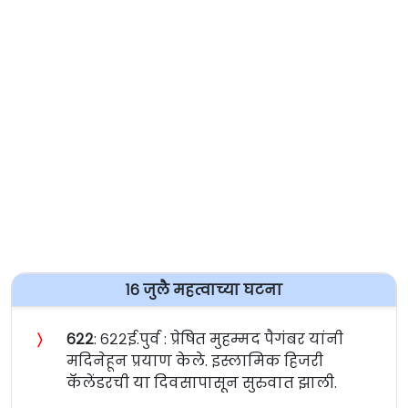
१६ जुलै महत्वाच्या घटना
〉
६२२
: ६२२ई.पुर्व : प्रेषित मुहम्मद पैगंबर यांनी
मदिनेहून प्रयाण केले. इस्लामिक हिजरी
कॅलेंडरची या दिवसापासून सुरुवात झाली.