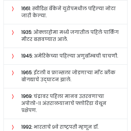
〉
१६६१
: स्वीडिश बँकेने युरोपमधील पहिल्या नोटा
जारी केल्या.
〉
१९३५
: ओक्लाहोमा मध्ये जगातील पहिले पार्किंग
मीटर बसवण्यात आले.
〉
१९४५
: अमेरिकेच्या पहिल्या अणुबॉम्बची चाचणी.
〉
१९६५
: ईटली व फ्रान्सला जोडणार्‍या माँट ब्लँक
बोगद्याचे उद्‍घाटन झाले.
〉
१९६९
: चंद्रावर पहिला मानव उतरवणाऱ्या
अपोलो-११ अंतराळयानाचे फ्लोरिडा येथून
प्रक्षेपण.
〉
१९९२
: भारताचे ९वे राष्ट्रपती म्हणून डॉ.