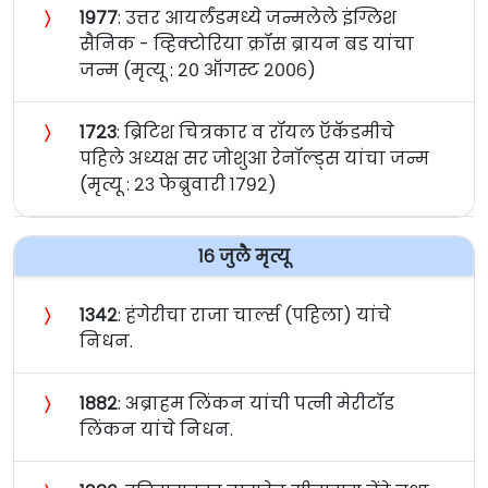
〉
१९७७
: उत्तर आयर्लंडमध्ये जन्मलेले इंग्लिश
सैनिक - व्हिक्टोरिया क्रॉस ब्रायन बड यांचा
जन्म (मृत्यू : २० ऑगस्ट २००६)
〉
१७२३
: ब्रिटिश चित्रकार व रॉयल ऍकॅडमीचे
पहिले अध्यक्ष सर जोशुआ रेनॉल्ड्स यांचा जन्म
(मृत्यू : २३ फेब्रुवारी १७९२)
१६ जुलै मृत्यू
〉
१३४२
: हंगेरीचा राजा चार्ल्स (पहिला) यांचे
निधन.
〉
१८८२
: अब्राहम लिंकन यांची पत्नी मेरीटॉड
लिंकन यांचे निधन.