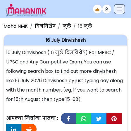
Maha NMK
दिनविशेष
जुलै
१६ जुलै
16 July Dinvishesh
16 July Dinvishesh (१६ जुलै दिनविशेष) For MPSC /
UPSC and Any Competitive Exam. You can use
following search box to find out more dinvishesh
like 16 July 2026 Dinvishesh by just typing day along
with the month number. (eg. If you want to search
for 15th August then type 15-08).
आपल्या मित्रांना पाठवा :