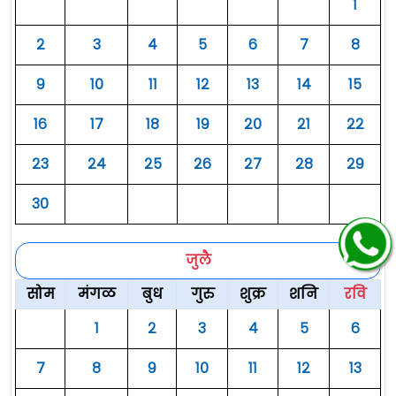
१
२
३
४
५
६
७
८
९
१०
११
१२
१३
१४
१५
१६
१७
१८
१९
२०
२१
२२
२३
२४
२५
२६
२७
२८
२९
३०
जुलै
सोम
मंगळ
बुध
गुरु
शुक्र
शनि
रवि
१
२
३
४
५
६
७
८
९
१०
११
१२
१३