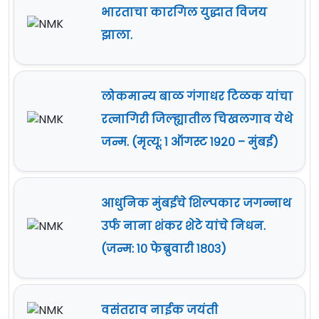
भारताचा कारगिल युद्धात विजय
झाला.
लोकमान्य बाळ गंगाधर टिळक यांचा
रत्नागिरी जिल्ह्यातील चिखलगाव येथे
जन्म. (मृत्यू: १ ऑगस्ट १९२० – मुंबई)
आधुनिक मुंबईचे शिल्पकार जगन्नाथ
उर्फ नाना शंकर शेटे यांचे निधन.
(जन्म: १० फेब्रुवारी १८०३)
वसंतराव नाईक जयंती