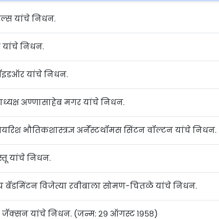
 नील्स यांचे निधन.
त यांचे निधन.
 बॉइडऑर यांचे निधन.
ाध्यक्ष अण्णासाहेब मगर यांचे निधन.
यरिश भौतिकशास्त्रज्ञ अर्नेस्टथॉमस सिंटन वॉल्टन यांचे निधन.
्तू यांचे निधन.
्ट्रीय बॅडमिंटन विजेत्या रवीबाला सोमण-चितळे यांचे निधन.
ॅक्सन यांचे निधन. (जन्म: २९ ऑगस्ट १९५८)