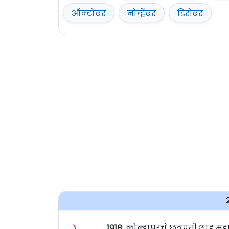
ऑक्टोबर
नोव्हेंबर
डिसेंबर
〉
१९१८
: कोल्हापूरचे छत्रपती शाहू 