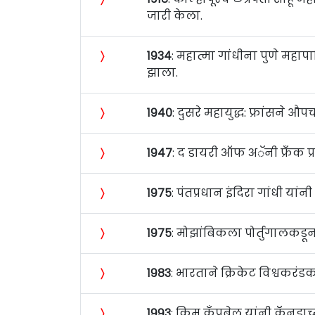
जारी केला.
〉
१९३४
: महात्मा गांधीना पुणे महापा
झाला.
〉
१९४०
: दुसरे महायुद्ध: फ्रांसने 
〉
१९४७
: द डायरी ऑफ अॅनी फ्रँक प
〉
१९७५
: पंतप्रधान इंदिरा गांधी या
〉
१९७५
: मोझांबिकला पोर्तुगालकडून स
〉
१९८३
: भारताने क्रिकेट विश्वकरंडक
〉
१९९३
: किम कॅंपबेल यांनी कॅनडाच