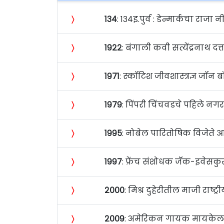
〉
१३४
: १३४इ.पुर्व : डेन्मार्कचा राजा
〉
१९२२
: बंगाली कवी सत्येंद्रनाथ दत्
〉
१९७१
: स्कॉटिश जीवशास्त्रज्ञ जॉन
〉
१९७९
: पिंपरी चिंचवडचे पहिले नगर
〉
१९९५
: नोबेल पारितोषिक विजेते आ
〉
१९९७
: फ्रेंच संशोधक जॅक-इवेसकुस
〉
२०००
: मिश्र दुहेरीतील माजी राष
〉
२००९
: अमेरिकन गायक मायकेल ज