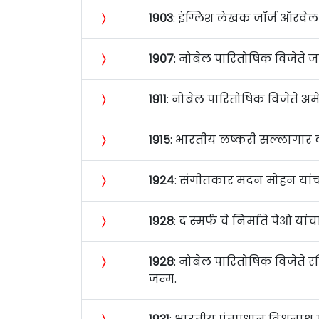
〉
१९०३
: इंग्लिश लेखक जॉर्ज ऑरवेल य
〉
१९०७
: नोबेल पारितोषिक विजेते जर्
〉
१९११
: नोबेल पारितोषिक विजेते अम
〉
१९१५
: भारतीय लष्करी सल्लागार क
〉
१९२४
: संगीतकार मदन मोहन यांचा ज
〉
१९२८
: द स्मर्फ चे निर्माते पेओ यां
〉
१९२८
: नोबेल पारितोषिक विजेते रश
जन्म.