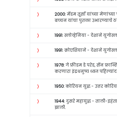
〉
२०००
: मॅडम तूसाँ यांच्या मेणांच
बच्‍चन यांचा पुतळा उभारण्याचे ठ
〉
१९९१
: स्लोव्हेनिया - देशाने युगोस्
〉
१९९१
: क्रोएशियाने - देशाने युगोस्ल
〉
१९७८
: गे फ्रीडम डे परेड, सॅन फ्र
करणारा इंद्रधनुष्य ध्वज पहिल्य
〉
१९५०
: कोरियन युद्ध - उत्तर कोरि
〉
१९४४
: दुसरे महायुद्ध - ताली-इहं
झाली.