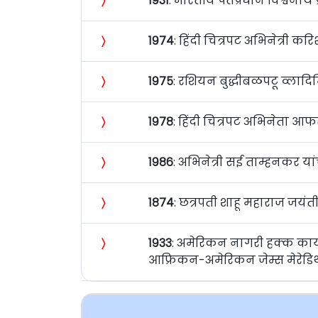
〉
१९३१
: भारतीय पंतप्रधान विश्वनाथ प्
〉
१९७४
: हिंदी चित्रपट अभिनेत्री कर
〉
१९७५
: रशियन बुद्धीबळपटू व्लादि
〉
१९७८
: हिंदी चित्रपट अभिनेता आ
〉
१९८६
: अभिनेत्री सई ताम्हनकर यां
〉
१८७४
: छत्रपती शाहू महाराज जयंत
〉
१९३३
: अमेरिकन नागरी हक्क कार्यक
आफ्रिकन-अमेरिकन जेम्स मेरेडिथ