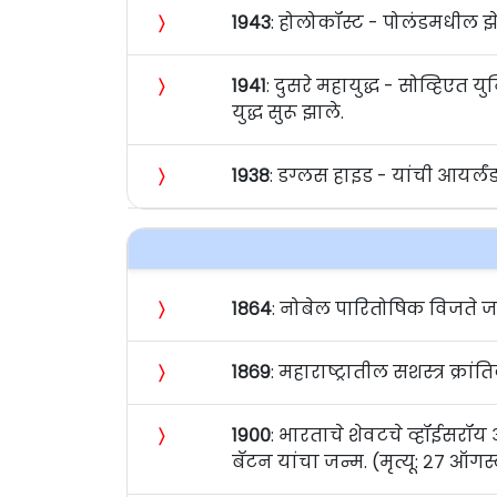
〉
१९४३
: होलोकॉस्ट - पोलंडमधील झेस
〉
१९४१
: दुसरे महायुद्ध - सोव्हिएत 
युद्ध सुरू झाले.
〉
१९३८
: डग्लस हाइड - यांची आयर्लंड
〉
१८६४
: नोबेल पारितोषिक विजते जर्म
〉
१८६९
: महाराष्ट्रातील सशस्त्र क्
〉
१९००
: भारताचे शेवटचे व्हॉईसरॉय 
बॅटन यांचा जन्म. (मृत्यू: २७ ऑगस