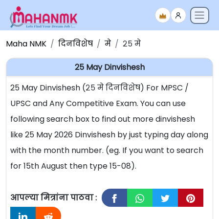
Maha NMK
दिनविशेष
मे
२५ मे
25 May Dinvishesh
25 May Dinvishesh (२५ मे दिनविशेष) For MPSC /
UPSC and Any Competitive Exam. You can use
following search box to find out more dinvishesh
like 25 May 2026 Dinvishesh by just typing day along
with the month number. (eg. If you want to search
for 15th August then type 15-08).
आपल्या मित्रांना पाठवा :