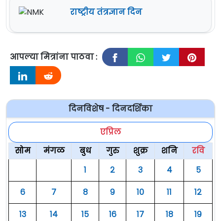
राष्ट्रीय तंत्रज्ञान दिन
आपल्या मित्रांना पाठवा :
दिनविशेष - दिनदर्शिका
एप्रिल
सोम
मंगळ
बुध
गुरु
शुक्र
शनि
रवि
१
२
३
४
५
६
७
८
९
१०
११
१२
१३
१४
१५
१६
१७
१८
१९