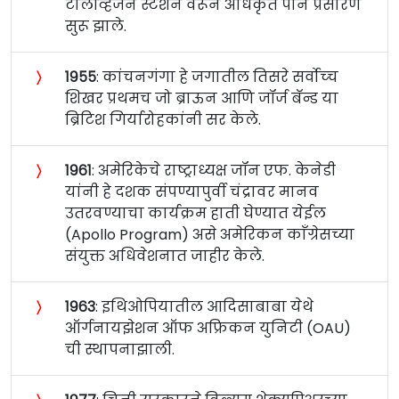
टेलिव्हिजन स्टेशन वरून अधिकृत पाने प्रसारण
सुरू झाले.
〉
१९५५
: कांचनगंगा हे जगातील तिसरे सर्वोच्‍च
शिखर प्रथमच जो ब्राऊन आणि जॉर्ज बॅन्ड या
ब्रिटिश गिर्यारोहकांनी सर केले.
〉
१९६१
: अमेरिकेचे राष्ट्राध्यक्ष जॉन एफ. केनेडी
यांनी हे दशक संपण्यापुर्वी चंद्रावर मानव
उतरवण्याचा कार्यक्रम हाती घेण्यात येईल
(Apollo Program) असे अमेरिकन काँग्रेसच्या
संयुक्त अधिवेशनात जाहीर केले.
〉
१९६३
: इथिओपियातील आदिसाबाबा येथे
ऑर्गनायझेशन ऑफ अफ्रिकन युनिटी (OAU)
ची स्थापनाझाली.