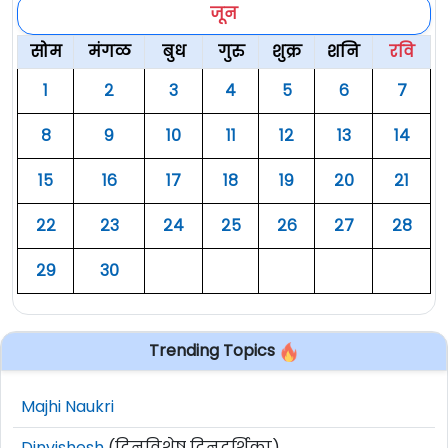
जून
सोम
मंगळ
बुध
गुरु
शुक्र
शनि
रवि
१
२
३
४
५
६
७
८
९
१०
११
१२
१३
१४
१५
१६
१७
१८
१९
२०
२१
२२
२३
२४
२५
२६
२७
२८
२९
३०
Trending Topics
Majhi Naukri