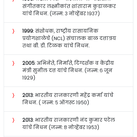
संगीतकार लक्ष्मीकांत शांताराम कुडाळकर
यांचे निधन. (जन्म: ३ नोव्हेंबर १९३७)
〉
१९९९
: संशोधक, राष्ट्रीय रासायनिक
प्रयोगशाळेचे (NCL) संचालक बाळ दत्तात्रय
तथा बी. डी. टिळक यांचे निधन.
〉
२००५
: अभिनेते, निर्माते, दिग्दर्शक व केंद्रीय
मंत्री सुनील दत्त यांचे निधन. (जन्म: ६ जून
१९२९)
〉
२०१३
: भारतीय राजकारणी महेंद्र कर्मा यांचे
निधन. ( जन्म: ५ ऑगस्ट १९५०)
〉
२०१३
: भारतीय राजकारणी नंद कुमार पटेल
यांचे निधन (जन्म: ८ नोव्हेंबर १९५३)