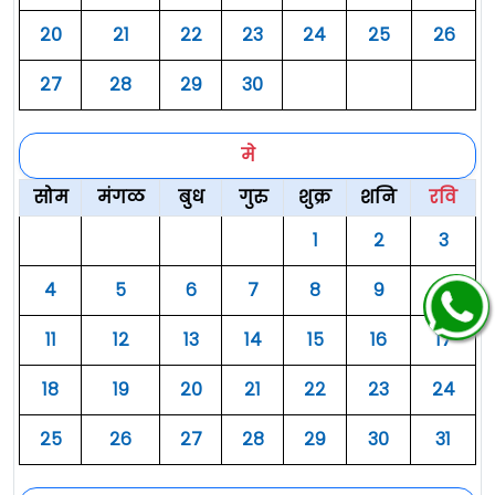
२०
२१
२२
२३
२४
२५
२६
२७
२८
२९
३०
मे
सोम
मंगळ
बुध
गुरु
शुक्र
शनि
रवि
१
२
३
४
५
६
७
८
९
१०
११
१२
१३
१४
१५
१६
१७
१८
१९
२०
२१
२२
२३
२४
२५
२६
२७
२८
२९
३०
३१