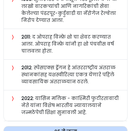
लाखो वारकर्‍यांची आणि नागरिकांची सेवा
केलेल्या पंढरपूर-कुर्डुवाडी या नॅरोगेज रेल्वेला
निरोप देण्यात आला.
〉
२०११
: द ओपराह विन्फ्रे शो चा शेवट करण्यात
आला. ओपराह विन्फ्रे यांनी हा शो पंचवीस वर्ष
चालवला होता.
〉
२०१२
: स्पेसएक्स ड्रॅगन हे आंतरराष्ट्रीय अंतराळ
स्थानकांसह यशस्वीरित्या एकत्र येणारे पहिले
व्यावसायिक अंतराळयान ठरले.
〉
२०२२
: यासिन मलिक - काश्मिरी फुटीरतावादी
नेते यांना विशेष भारतीय न्यायालयाने
जन्मठेपेची शिक्षा सुनावली आहे.