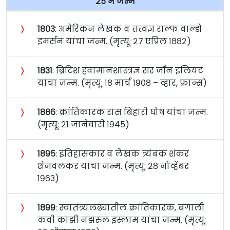
२५ मे जन्म
〉
१८०३
: अमेरिकन लेखक व तत्वज्ञ राल्फ वाल्डो
इमर्सन यांचा जन्म. (मृत्यू: २७ एप्रिल १८८२)
〉
१८३१
: ब्रिटिश हवामानशास्त्रज्ञ सर जॉन इलियट
यांचा जन्म. (मृत्यू: १८ मार्च १९०८ – व्हार, फ्रान्स)
〉
१८८६
: क्रांतिकारक रास बिहारी घोष यांचा जन्म.
(मृत्यू: २१ जानेवारी १९४५)
〉
१८९५
: इतिहासकार व लेखक त्र्यंबक शंकर
शेजवलकर यांचा जन्म. (मृत्यू: २८ नोव्हेंबर
१९६३)
〉
१८९९
: स्वातंत्र्यलढ्यातील क्रांतिकारक, बंगाली
कवी काझी नझरुल इस्लाम यांचा जन्म. (मृत्यू: