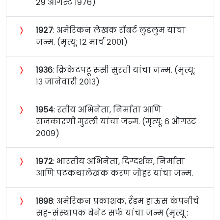
२९ ऑगस्ट १९७६)
〉
१९२७
: अमेरिकन लेखक रॉबर्ट लुडलुम यांचा
जन्म. (मृत्यू: १२ मार्च २००१)
〉
१९३६
: क्रिकेटपटू रुसी सुरती यांचा जन्म. (मृत्यू:
१३ जानेवारी २०१३)
〉
१९५४
: रतीय अभिनेता, निर्माता आणि
राजकारणी मुरली यांचा जन्म. (मृत्यू: ६ ऑगस्ट
२००९)
〉
१९७२
: भारतीय अभिनेता, दिग्दर्शक, निर्माता
आणि पटकथालेखक करण जोहर यांचा जन्म.
〉
१८९८
: अमेरिकन प्रकाशक, रँडम हाऊस कंपनीचे
सह-संस्थापक बेनेट सर्फ यांचा जन्म (मृत्यू :