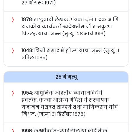
२७ ऑगस्ट १९७१)
〉
१८७८
: राष्ट्रवादी लेखक, पत्रकार, संपादक आणि
राजकीय कार्यकर्ते स्वदेशभीमानी रामकृष्ण
पिल्लई यांचा जन्म (मृत्यू : २८ मार्च १९१६)
〉
१०४८
: चिनी सम्राट शें झोन्ग यांचा जन्म (मृत्यू : १
एप्रिल १०८५)
२५ मे मृत्यू
〉
१९५४
: आधुनिक भारतीय व्यायामविद्येचे
प्रवर्तक, कन्या आरोग्य मंदिरा चे संस्थापक
गजानन यशवंत ताम्हणे तथा माणिकराव यांचे
निधन. (जन्म: ३१ डिसेंबर १८७८)
〉
१९९८
: लक्ष्मीकांत-प्यारेलाल या जोडीतील