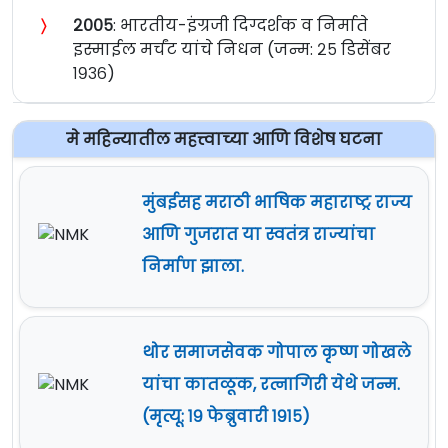
〉
२००५
: भारतीय-इंग्रजी दिग्दर्शक व निर्माते
इस्माईल मर्चंट यांचे निधन (जन्म: २५ डिसेंबर
१९३६)
मे महिन्यातील महत्त्वाच्या आणि विशेष घटना
मुंबईसह मराठी भाषिक महाराष्ट्र राज्य
आणि गुजरात या स्वतंत्र राज्यांचा
निर्माण झाला.
थोर समाजसेवक गोपाल कृष्ण गोखले
यांचा कातळूक, रत्नागिरी येथे जन्म.
(मृत्यू: १९ फेब्रुवारी १९१५)