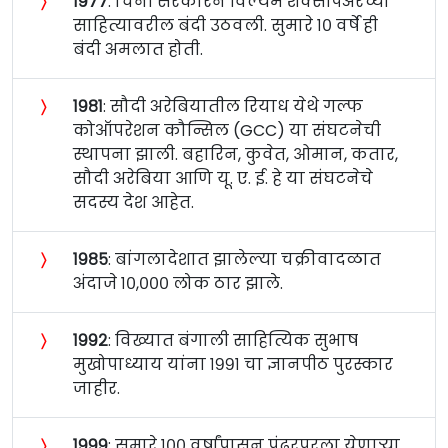
〉
१९७७
: चिनी सरकारने विल्यम शेक्सपिअरच्या
साहित्यावरील बंदी उठवली. सुमारे १० वर्षे ही
बंदी अमलात होती.
〉
१९८१
: सौदी अरेबियातील रियाध येथे गल्फ
कोऑपरेशन कौन्सिल (GCC) या संघटनेची
स्थापना झाली. बहारिन, कुवेत, ओमान, कतार,
सौदी अरेबिया आणि यू. ए. ई. हे या संघटनेचे
सदस्य देश आहेत.
〉
१९८५
: बांगलादेशात झालेल्या चक्रीवादळात
अंदाजे १०,००० लोक ठार झाले.
〉
१९९२
: विख्यात बंगाली साहित्यिक सुभाष
मुखोपाध्याय यांना १९९१ चा ज्ञानपीठ पुरस्कार
जाहीर.
〉
१९९९
: सुमारे १०० वर्षांपासून पंढरपूरला येणार्‍या