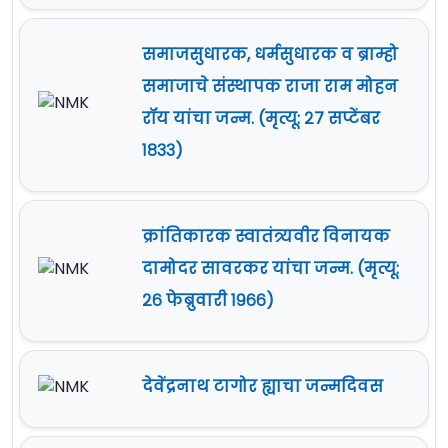
समाजसुधारक, धर्मसुधारक व ब्राम्हो
समाजाचे संस्थापक राजा राम मोहन
रॉय यांचा जन्म. (मृत्यू: २७ सप्टेंबर
१८३३)
क्रांतिकारक स्वातंत्र्यवीर विनायक
दामोदर सावरकर यांचा जन्म. (मृत्यू:
२६ फेब्रुवारी १९६६)
देवेंद्रनाथ टागोर ह्याचा जन्मदिवस