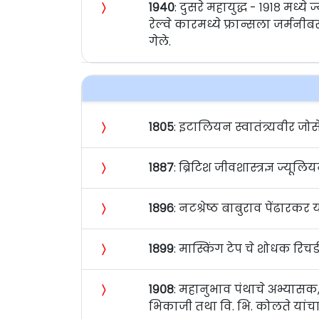
〉
१९४०
: दुसरे महायुद्ध - १९१८ मध्ये
रेल्वे कारमध्ये फ्रान्सला जर्मनीब
गेले.
〉
१८०५
: इटालियन स्वातंत्र्यवीर जोसे
〉
१८८७
: ब्रिटिश जीवशास्त्रज्ञ ज्यूलि
〉
१८९६
: नटश्रेष्ठ बाबुराव पेंढारकर 
〉
१८९९
: मास्किंग टेप चे शोधक रिचर्ड ग
〉
१९०८
: महानुभाव पंथाचे अभ्यासक, व
भिकाजी तथा वि. भि. कोलते यांचा ज