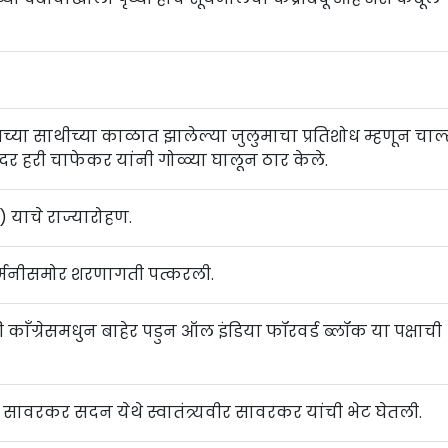
गच्या साथीच्या काळात झालेल्या जुलुमाचा प्रतिशोध म्हणून चार्ल
दर हरी चाफेकर यांनी गोळ्या घालून ठार केले.
ा) याचे राज्यारोहण.
े जर्मनीसमोर शरणागती पत्करली.
नी काँग्रेसमधुन बाहेर पडुन ऑल इंडिया फॉरवर्ड ब्लॉक या पक्षाची
नी सावरकर सदन येथे स्वातंत्र्यवीर सावरकर यांची भेट घेतली.