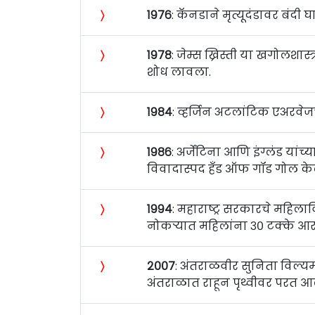
〉
१९७६
: कॅनडाने मृत्यूदंडावर बंदी 
〉
१९७८
: जेम्स ख्रिस्ती या खगोलशास्त
शोध लावला.
〉
१९८४
: व्हर्जिन अटलांटिक एअरवे
〉
१९८६
: अर्जेंटिना आणि इंग्लंड यांच्
विवादास्पद हँड ऑफ गॉड गोल के
〉
१९९४
: महाराष्ट्र सरकारचे महिल
नोकर्‍यात महिलांना ३० टक्‍के आर
〉
२००७
: अंतराळवीर सुनिता विल्यम
अंतराळात राहून पृथ्वीवर परत आल