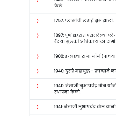
केले.
〉
१७५७
: प्लासीची लढाई सुरू झाली.
〉
१८९७
: पुणे शहरात पसरलेल्या प्ले
रँड या मुलकी अधिकार्‍याला दामो
〉
१९०८
: इंग्लंडचा राजा जॉर्ज (पाचव
〉
१९४०
: दुसरे महायुद्ध – फ्रान्सन
〉
१९४०
: नेताजी सुभाषचंद्र बोस यां
स्थापना केली.
〉
१९४१
: नेताजी सुभाषचंद्र बोस यां