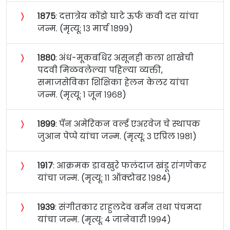
〉
१८७५
: दत्तात्रेय कोंडो घाटे ऊर्फ कवी दत्त यांचा
जन्म. (मृत्यू: १३ मार्च १८९९)
〉
१८८०
: अंध-मूकबधिर असूनही कला शाखेची
पदवी मिळवलेल्या पहिल्या व्यक्ती,
समाजसेविका शिक्षिका हेलन केलर यांचा
जन्म. (मृत्यू: १ जून १९६८)
〉
१८९९
: पॅन अमेरिकन वर्ल्ड एअरवेज चे स्थापक
जुआन पेप्पे यांचा जन्म. (मृत्यू: ३ एप्रिल १९८१)
〉
१९१७
: आक्रमक डावखुरे फलंदाज खंडू रांगणेकर
यांचा जन्म. (मृत्यू: ११ ऑक्टोबर १९८४)
〉
१९३९
: संगीतकार राहुलदेव बर्मन तथा पंचमदा
यांचा जन्म. (मृत्यू: ४ जानेवारी १९९४)