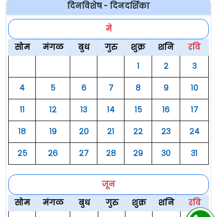
दिनविशेष - दिनदर्शिका
मे
सोम
मंगळ
बुध
गुरु
शुक्र
शनि
रवि
१
२
३
४
५
६
७
८
९
१०
११
१२
१३
१४
१५
१६
१७
१८
१९
२०
२१
२२
२३
२४
२५
२६
२७
२८
२९
३०
३१
जून
सोम
मंगळ
बुध
गुरु
शुक्र
शनि
रवि