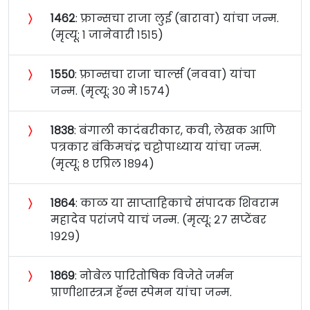
〉
१४६२
: फ्रान्सचा राजा लुई (बारावा) यांचा जन्म.
(मृत्यू: १ जानेवारी १५१५)
〉
१५५०
: फ्रान्सचा राजा चार्ल्स (नववा) यांचा
जन्म. (मृत्यू: ३० मे १५७४)
〉
१८३८
: बंगाली कादंबरीकार, कवी, लेखक आणि
पत्रकार बंकिमचंद्र चट्टोपाध्याय यांचा जन्म.
(मृत्यू: ८ एप्रिल १८९४)
〉
१८६४
: काळ या साप्ताहिकाचे संपादक शिवराम
महादेव परांजपे याचं जन्म. (मृत्यू: २७ सप्टेंबर
१९२९)
〉
१८६९
: नोबेल पारितोषिक विजेते जर्मन
प्राणीशास्त्रज्ञ हॅन्स स्पेमन यांचा जन्म.