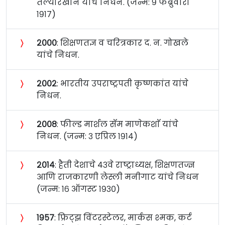
तल्यारखान यांचे निधन. (जन्म: ९ फेब्रुवारी
१९१७)
〉
२०००
: शिक्षणतज्ञ व चरित्रकार द. न. गोखले
यांचे निधन.
〉
२००२
: भारतीय उपराष्ट्रपती कृष्णकांत यांचे
निधन.
〉
२००८
: फील्ड मार्शल सॅम माणेकशाॅ यांचे
निधन. (जन्म: ३ एप्रिल १९१४)
〉
२०१४
: हैती देशाचे ४३वे राष्ट्राध्यक्ष, शिक्षणतज्ज्ञ
आणि राजकारणी लेस्ली मनीगाट यांचे निधन
(जन्म: १६ ऑगस्ट १९३०)
〉
१९५७
: फ्रिट्झ विंटरस्टेलर, मार्कस श्मक, कर्ट