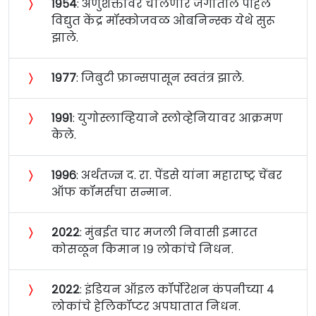
〉
१९५४
: अणुशक्तीवर चालणारे जगातील पहिले
विद्युत केंद्र मॉस्कोजवळ ओब‍निन्स्क येथे सुरू
झाले.
〉
१९७७
: जिबुटी फ्रान्सपासून स्वतंत्र झाले.
〉
१९९१
: युगोस्लाव्हियाने स्लोव्हेनियावर आक्रमण
केले.
〉
१९९६
: अर्थतज्ज्ञ द. रा. पेंडसे यांना महाराष्ट्र चेंबर
ऑफ कॉमर्सचा सन्मान.
〉
२०२२
: मुंबईत चार मजली निवासी इमारत
कोसळून किमान १९ लोकांचे निधन.
〉
२०२२
: इंडियन ऑइल कॉर्पोरेशन कंपनीच्या ४
लोकांचे हेलिकॉप्टर अपघातात निधन.