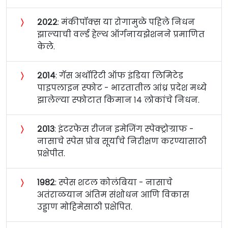
〉
२०२२
: मंकीपॉक्स या रोगामुळे पहिले निधन
झाल्याची वर्ल्ड हेल्थ ऑर्गनायझेशनने प्रमाणित
केले.
〉
२०१४
: गॅस अथॉरिटी ऑफ इंडिया लिमिटेड
पाइपलाइन स्फोट - भारतातील आंध्र प्रदेश मध्ये
झालेल्या स्फोटात किमान १४ लोकांचे निधन.
〉
२०१३
: इंटरफेस रीजन इमेजिंग स्पेक्ट्रोग्राफ -
नासाचे स्पेस प्रोब सूर्याचे निरीक्षण करण्यासाठी
प्रक्षेपीत.
〉
१९८२
: स्पेस शटल कोलंबिया - नासाचे
अतंराळयान अंतिम संशोधन आणि विकास
उड्डाण मोहिमेसाठी प्रक्षेपित.