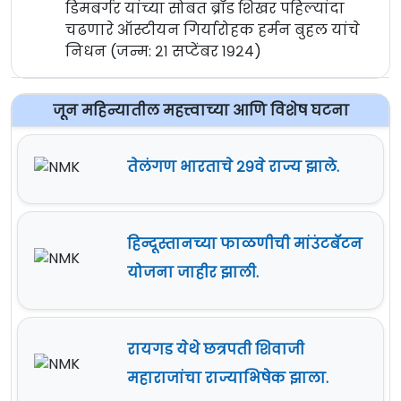
डिमबर्गर यांच्या सोबत ब्रॉड शिखर पहिल्यांदा
चढणारे ऑस्टीयन गिर्यारोहक हर्मन बुहल यांचे
निधन (जन्म: २१ सप्टेंबर १९२४)
जून महिन्यातील महत्त्वाच्या आणि विशेष घटना
तेलंगण भारताचे २९वे राज्य झाले.
हिन्दूस्तानच्या फाळणीची मांउंटबॅटन
योजना जाहीर झाली.
रायगड येथे छत्रपती शिवाजी
महाराजांचा राज्याभिषेक झाला.