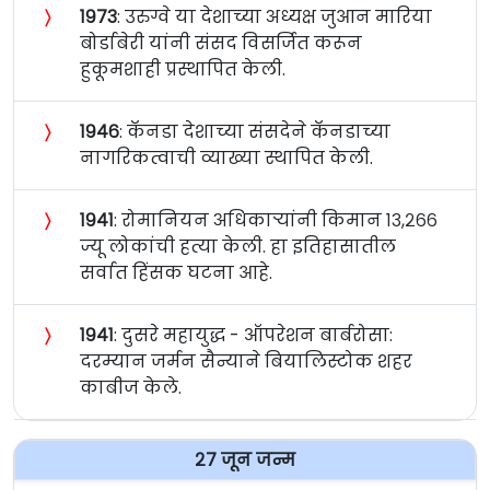
〉
१९७३
: उरुग्वे या देशाच्या अध्यक्ष जुआन मारिया
बोर्डाबेरी यांनी संसद विसर्जित करून
हुकूमशाही प्रस्थापित केली.
〉
१९४६
: कॅनडा देशाच्या संसदेने कॅनडाच्या
नागरिकत्वाची व्याख्या स्थापित केली.
〉
१९४१
: रोमानियन अधिकार्‍यांनी किमान १३,२६६
ज्यू लोकांची हत्या केली. हा इतिहासातील
सर्वात हिंसक घटना आहे.
〉
१९४१
: दुसरे महायुद्ध - ऑपरेशन बार्बरोसा:
दरम्यान जर्मन सैन्याने बियालिस्टोक शहर
काबीज केले.
२७ जून जन्म