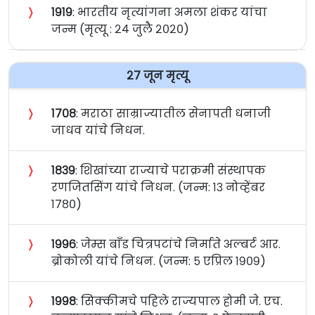
〉
१९१९
: भारतीय नृत्यांगना अमला शंकर यांचा
जन्म (मृत्यू : २४ जुलै २०२०)
२७ जून मृत्यू
〉
१७०८
: मराठा साम्राज्यातील सेनापती धनाजी
जाधव यांचे निधन.
〉
१८३९
: शिखांच्या राज्याचे पराक्रमी संस्थापक
रणजितसिंग यांचे निधन. (जन्म: १३ नोव्हेंबर
१७८०)
〉
१९९६
: जेम्स बाँड चित्रपटांचे निर्माते अल्बर्ट आर.
ब्रोकोली यांचे निधन. (जन्म: ५ एप्रिल १९०९)
〉
१९९८
: सिक्कीमचे पहिले राज्यपाल होमी जे. एच.