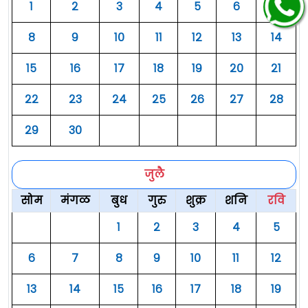
१
२
३
४
५
६
७
८
९
१०
११
१२
१३
१४
१५
१६
१७
१८
१९
२०
२१
२२
२३
२४
२५
२६
२७
२८
२९
३०
जुलै
सोम
मंगळ
बुध
गुरु
शुक्र
शनि
रवि
१
२
३
४
५
६
७
८
९
१०
११
१२
१३
१४
१५
१६
१७
१८
१९