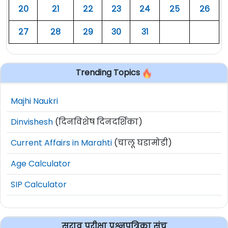
२०
२१
२२
२३
२४
२५
२६
२७
२८
२९
३०
३१
Trending Topics
Majhi Naukri
Dinvishesh
(दिनविशेष दिनदर्शिका)
Current Affairs in Marahti
(चालू घडामोडी)
Age Calculator
SIP Calculator
सराव परीक्षा प्रश्नपत्रिका संच