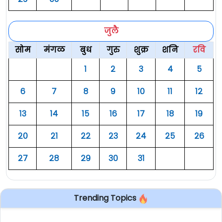
जुलै
सोम
मंगळ
बुध
गुरु
शुक्र
शनि
रवि
१
२
३
४
५
६
७
८
९
१०
११
१२
१३
१४
१५
१६
१७
१८
१९
२०
२१
२२
२३
२४
२५
२६
२७
२८
२९
३०
३१
Trending Topics