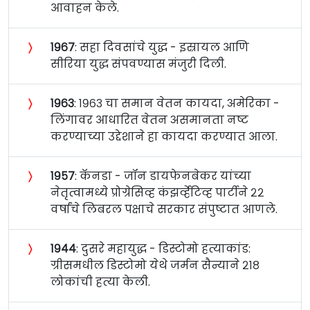
आवाहन केले.
〉
१९६७
: सहा दिवसांचे युद्ध - इस्रायल आणि
सीरिया युद्ध संपवण्यास मंजुरी दिली.
〉
१९६३
: १९६३ चा समान वेतन कायदा, अमेरिका -
लिंगावर आधारित वेतन असमानता नष्ट
करण्याच्या उद्देशाने हा कायदा करण्यात आला.
〉
१९५७
: कॅनडा - जॉन डायफेनबेकर यांच्या
नेतृत्वामध्ये प्रोग्रेसिव्ह कंझर्व्हेटिव्ह पार्टीने २२
वर्षांचे लिबरल पक्षाचे सरकार संपुष्टात आणले.
〉
१९४४
: दुसरे महायुद्ध - डिस्टोमो हत्याकांड:
ग्रीसमधील डिस्टोमो येथे जर्मन सैन्याने २१८
लोकांची हत्या केली.