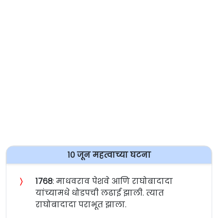
१० जून महत्वाच्या घटना
〉
१७६८
: माधवराव पेशवे आणि राघोबादादा
यांच्यामधे धोडपची लढाई झाली. त्यात
राघोबादादा पराभूत झाला.