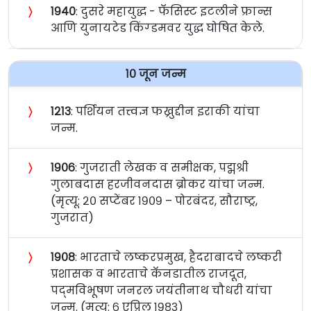
〉
१९४०
: दुसरे महायुद्ध - फॅसिस्ट इटलीने फ्रान्स
आणि युनायटेड किंग्डमवर युद्ध घोषित केले.
१० जून जन्म
〉
१२१३
: पर्शियन तत्त्वज्ञ फख्रुद्दीन इराकी यांचा
जन्म.
〉
१९०६
: गुजराती लेखक व समीक्षक, पद्मश्री
गुलाबदास हरजीवनदास ब्रोकर यांचा जन्म.
(मृत्यू: २० सप्टेंबर १९०९ – पोरबंदर, सौराष्ट्र,
गुजरात)
〉
१९०८
: भारताचे लष्करप्रमुख, हैदराबादचे लष्करी
प्रशासक व भारताचे कॅनडातील राजदूत,
पद्‌मविभूषण जनरल जयंतीनाथ चौधरी यांचा
जन्म. (मृत्यू: ६ एप्रिल १९८३)