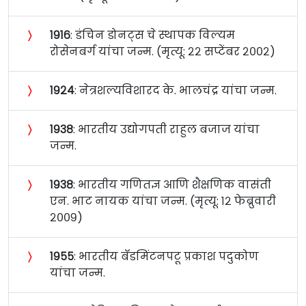
〉
१९१६
: डंचिन डोनट्स चे स्थापक विल्यम
रोसेनबर्ग यांचा जन्म. (मृत्यू: २२ सप्टेंबर २००२)
〉
१९२४
: नेत्रशल्यविशारद के. भालचंद्र यांचा जन्म.
〉
१९३८
: भारतीय उद्योगपती राहुल बजाज यांचा
जन्म.
〉
१९३८
: भारतीय गणितज्ञ आणि शैक्षणिक वासंती
एन. भाट नायक यांचा जन्म. (मृत्यू: १२ फेब्रुवारी
२००९)
〉
१९५५
: भारतीय बॅडमिंटनपटू प्रकाश पदुकोण
यांचा जन्म.