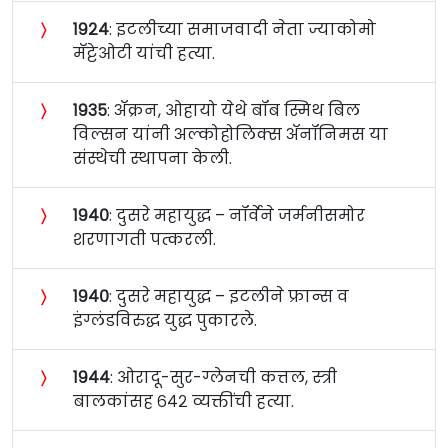
〉
१९२४
: इटलीच्या समाजवादी नेता ज्याकोमो
मॅट्टेओटी यांची हत्या.
〉
१९३५
: अ‍ॅक्रन, ओहायो येथे बॉब स्मिथ बिल
विल्सन यांनी अल्कोहोलिक्स अ‍ॅनॉनिमस या
संस्थेची स्थापना केली.
〉
१९४०
: दुसरे महायुद्ध – नॉर्वेने जर्मनीसमोर
शरणागती पत्करली.
〉
१९४०
: दुसरे महायुद्ध – इटलीने फ्रान्स व
इंग्लंडविरुद्ध युद्ध पुकारले.
〉
१९४४
: ओरादू-सुर-ग्लेनची कत्तल, स्त्री
बालकांसह ६४२ व्यक्तींची हत्या.