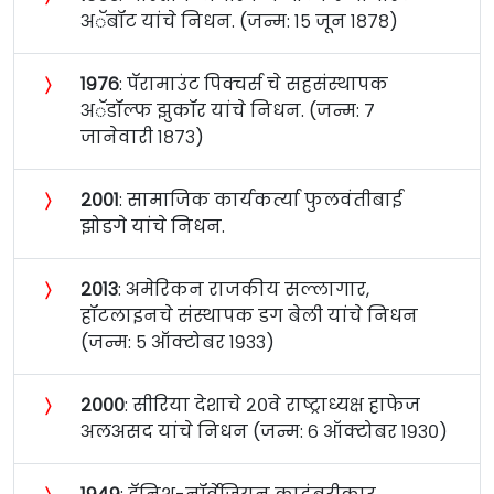
अॅबॉट यांचे निधन. (जन्म: १५ जून १८७८)
〉
१९७६
: पॅरामाउंट पिक्चर्स चे सहसंस्थापक
अॅडॉल्फ झुकॉर यांचे निधन. (जन्म: ७
जानेवारी १८७३)
〉
२००१
: सामाजिक कार्यकर्त्या फुलवंतीबाई
झोडगे यांचे निधन.
〉
२०१३
: अमेरिकन राजकीय सल्लागार,
हॉटलाइनचे संस्थापक डग बेली यांचे निधन
(जन्म: ५ ऑक्टोबर १९३३)
〉
२०००
: सीरिया देशाचे २०वे राष्ट्राध्यक्ष हाफेज
अलअसद यांचे निधन (जन्म: ६ ऑक्टोबर १९३०)