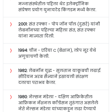
मज्जासंस्थेतील पहिला थेट इलेक्ट्रॉनिक
संप्रेषण प्रयोग युनायटेड किंगडम मध्ये केला.
〉
२००१
: संत रफ्का - पोप जॉन पॉल (दुसरे) यांनी
लेबनॉनच्या पहिल्या महिला संत, संत रफ्का
यांना मान्यता दिली.
〉
१९९४
: चीन - एरिया C (बेशान), लोप नूर येथे
अणुचाचणी केली.
〉
१९८२
: लेबनॉन युद्ध - सुलतान याकूबची लढाई:
सीरियन अरब सैन्याने इस्रायली संरक्षण
दलाचा पराभव केला.
〉
१९८०
: नेल्सन मंडेला - दक्षिण आफ्रिकेतील
आफ्रिकन नॅशनल काँग्रेसन तुरुंगात असलेले
नेते नेल्सन मंडेला यांच्याकडून लढा देण्याचे