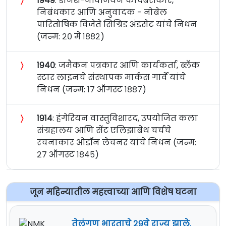
〉
१९४९
: डॅनिश-नॉर्वेजियन कादंबरीकार,
निबंधकार आणि अनुवादक - नोबेल
पारितोषिक विजेते सिग्रिड अंडसेट यांचे निधन
(जन्म: २० मे १८८२)
〉
१९४०
: जमैकन पत्रकार आणि कार्यकर्ता, ब्लॅक
स्टार लाइनचे संस्थापक मार्कस गार्वे यांचे
निधन (जन्म: १७ ऑगस्ट १८८७)
〉
१९१४
: हंगेरियन वास्तुविशारद, उपयोजित कला
संग्रहालय आणि सेंट एलिझाबेथ चर्चचे
रचनाकार ओडॉन लेचनर यांचे निधन (जन्म:
२७ ऑगस्ट १८४५)
जून महिन्यातील महत्त्वाच्या आणि विशेष घटना
तेलंगण भारताचे २९वे राज्य झाले.