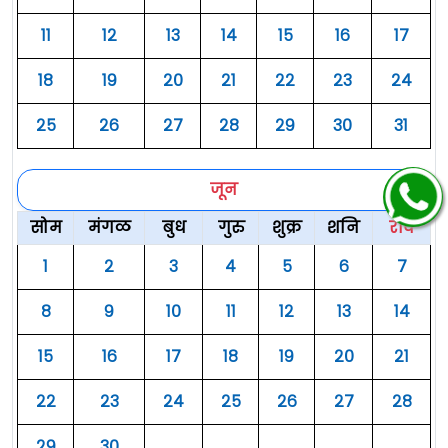
११
१२
१३
१४
१५
१६
१७
१८
१९
२०
२१
२२
२३
२४
२५
२६
२७
२८
२९
३०
३१
जून
सोम
मंगळ
बुध
गुरु
शुक्र
शनि
रवि
१
२
३
४
५
६
७
८
९
१०
११
१२
१३
१४
१५
१६
१७
१८
१९
२०
२१
२२
२३
२४
२५
२६
२७
२८
२९
३०