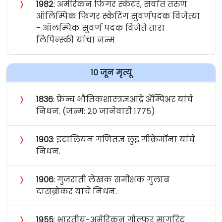
〉
१९८२
: अमेरिकन फिगर स्केटर, सर्वात तरुण
ऑलिम्पिक फिगर स्केटिंग सुवर्णपदक विजेत्या
- ऑलम्पिक सुवर्ण पदक विजेते तारा
लिपिन्स्की यांचा जन्म
१० जून मृत्यू
〉
१८३६
: फ्रेन्च भौतिकशास्त्रज्ञआंद्रे अ‍ॅम्पिअर यांचे
निधन. (जन्म: २० जानेवारी १७७५)
〉
१९०३
: इटालियन गणितज्ञ लुइ गीक्रेमॉना यांचे
निधन.
〉
१९०६
: गुजराती लेखक समीक्षक गुलाब
दासब्रोकर यांचे निधन.
〉
१९५५
: भारतीय-अमेरिकन गोल्फर मार्गारेट