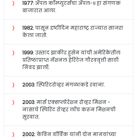
〉
१९७७
: अ‍ॅपल कॉम्प्युटर्सचा अ‍ॅपल-II हा संगणक
बाजारात आला.
〉
१९८२
: पासून दृष्टीदिन महाराष्ट्र राज्यात साजरा
केला जातो.
〉
१९९९
: उस्ताद झाकीर हुसेन यांची अमेरिकेतील
प्रतिष्ठाप्राप्त नॅशनल हेरिटेज गौरववृत्ती साठी
निवड झाली.
〉
२००३
: स्पिरिटरोव्हर मंगळाकडे रवाना.
〉
२००३
: मार्स एक्सप्लोरेशन रोव्हर मिशन -
नासाचे स्पिरिट रोव्हर लाँच करून मिशनची
सुरवात.
〉
२००२
: केविन वॉर्विक यांनी दोन मानवांच्या