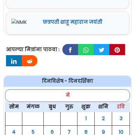
छत्रपती शाहू महाराज जयंती
आपल्या मित्रांना पाठवा :
दिनविशेष - दिनदर्शिका
मे
सोम
मंगळ
बुध
गुरु
शुक्र
शनि
रवि
१
२
३
४
५
६
७
८
९
१०