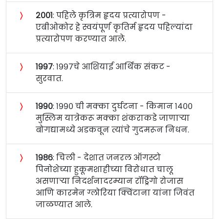
〉
२००१
: पहिले कृत्रिम हृदय प्रत्यारोपण -
एबीओकोर हे स्वयंपूर्ण कृतिर्म हृदय पहिल्यांदा
प्रत्यारोपण करण्यात आले.
〉
१९९७
: १९९७चे आशियाई आर्थिक संकट -
सुरवात.
〉
१९९०
: १९९० ची मक्का दुर्घटना - किमान १४००
मुस्लिम यात्रेकरू मक्का शंकराकडे जाणाऱ्या
बोगद्यामध्ये अडकवून त्यांचे गुदमरून निधन.
〉
१९८६
: चिली - देशात जनरल ऑगस्टो
पिनोशेच्या हुकूमशाहीच्या विरोधात चालू
असणाऱ्या निदर्शनादरम्यान रॉड्रिगो रोजास
आणि कारमेन ग्लोरिया क्विंटाना यांना जिवंत
जाळण्यात आले.