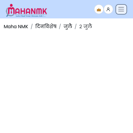
Maha NMK
दिनविशेष
जुलै
२ जुलै