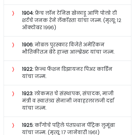
〉
१९०४
: फ्रेंच लॉन टेनिस खेळाडू आणि पोलो टी
शर्टचे जनक रेने लॅकॉस्ता यांचा जन्म. (मृत्यू: १२
ऑक्टोबर १९९६)
〉
१९०६
: नोबल पुरस्कार विजेते अमेरिकन
भौतिकीतज्ञ बेटे हान्स आल्ब्रेख्ट यांचा जन्म.
〉
१९२२
: फ्रेन्च फॅशन डिझायनर पिअर कार्डिन
यांचा जन्म.
〉
१९२३
: लोकमत चे संस्थापक, संपादक, माजी
मंत्री व स्वातंत्र्य सेनानी जवाहरलालजी दर्डा
यांचा जन्म.
〉
१९२५
: काँगोचे पहिले पंतप्रधान पॅट्रिक लुमूंबा
यांचा जन्म. (मृत्यू: १७ जानेवारी १९६१)