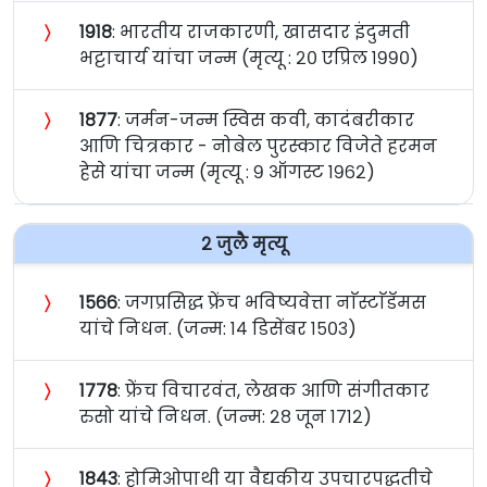
〉
१९१८
: भारतीय राजकारणी, खासदार इंदुमती
भट्टाचार्य यांचा जन्म (मृत्यू : २० एप्रिल १९९०)
〉
१८७७
: जर्मन-जन्म स्विस कवी, कादंबरीकार
आणि चित्रकार - नोबेल पुरस्कार विजेते हरमन
हेसे यांचा जन्म (मृत्यू : ९ ऑगस्ट १९६२)
२ जुलै मृत्यू
〉
१५६६
: जगप्रसिद्ध फ्रेंच भविष्यवेत्ता नाॅस्टाॅडॅमस
यांचे निधन. (जन्म: १४ डिसेंबर १५०३)
〉
१७७८
: फ्रेंच विचारवंत, लेखक आणि संगीतकार
रुसो यांचे निधन. (जन्म: २८ जून १७१२)
〉
१८४३
: होमिओपाथी या वैद्यकीय उपचारपद्धतीचे