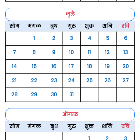
जुलै
सोम
मंगळ
बुध
गुरु
शुक्र
शनि
रवि
१
२
३
४
५
६
७
८
९
१०
११
१२
१३
१४
१५
१६
१७
१८
१९
२०
२१
२२
२३
२४
२५
२६
२७
२८
२९
३०
३१
ऑगस्ट
सोम
मंगळ
बुध
गुरु
शुक्र
शनि
रवि
१
२
३