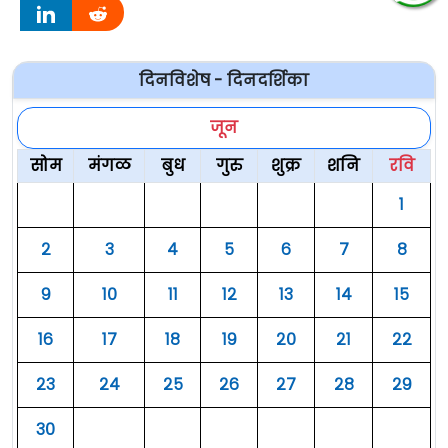
दिनविशेष - दिनदर्शिका
जून
सोम
मंगळ
बुध
गुरु
शुक्र
शनि
रवि
१
२
३
४
५
६
७
८
९
१०
११
१२
१३
१४
१५
१६
१७
१८
१९
२०
२१
२२
२३
२४
२५
२६
२७
२८
२९
३०