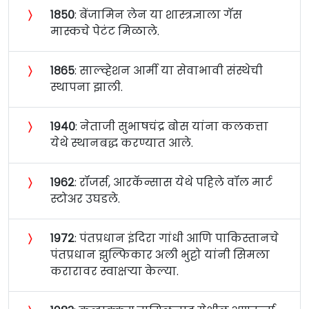
〉
१८५०
: बेंजामिन लेन या शास्त्रज्ञाला गॅस
मास्कचे पेटंट मिळाले.
〉
१८६५
: साल्व्हेशन आर्मी या सेवाभावी संस्थेची
स्थापना झाली.
〉
१९४०
: नेताजी सुभाषचंद्र बोस यांना कलकत्ता
येथे स्थानबद्ध करण्यात आले.
〉
१९६२
: रॉजर्स, आरकॅन्सास येथे पहिले वॉल मार्ट
स्टोअर उघडले.
〉
१९७२
: पंतप्रधान इंदिरा गांधी आणि पाकिस्तानचे
पंतप्रधान झुल्फिकार अली भुट्टो यांनी सिमला
करारावर स्वाक्षऱ्या केल्या.