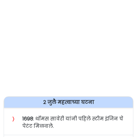
२ जुलै महत्वाच्या घटना
〉
१६९८
: थॉमस सावेरी यांनी पहिले स्टीम इंजिन चे
पेटंट मिळवले.