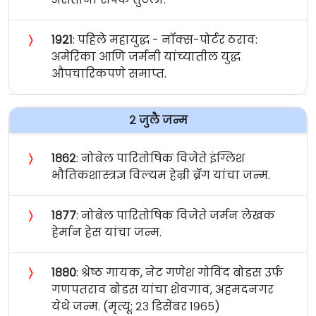
〉
१९२१
: पहिले महायुद्ध - नॉक्स-पोर्टर ठराव:
अमेरिका आणि जर्मनी यांच्यातील युद्ध
औपचारिकपणे समाप्त.
२ जुलै जन्म
〉
१८६२
: नोबेल पारितोषिक विजेते इंग्लिश
भौतिकशास्त्रज्ञ विल्यम हेन्री ब्रॅग यांचा जन्म.
〉
१८७७
: नोबेल पारितोषिक विजेते जर्मन लेखक
हेर्मान हेस यांचा जन्म.
〉
१८८०
: श्रेष्ठ गायक, नेट गणेश गोविंद बोडस उर्फ
गणपतराव बोडस यांचा शेवगाव, अहमदनगर
येथे जन्म. (मृत्यू: २३ डिसेंबर १९६५)