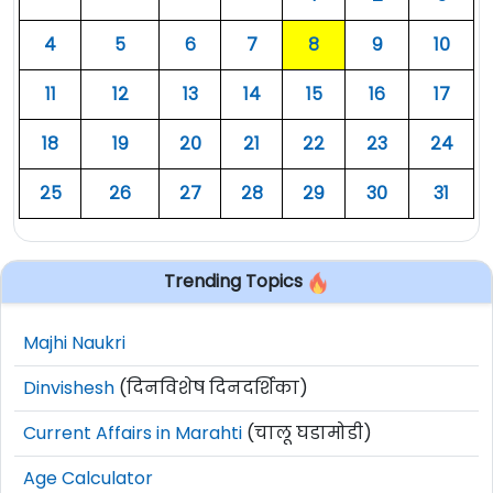
४
५
६
७
८
९
१०
११
१२
१३
१४
१५
१६
१७
१८
१९
२०
२१
२२
२३
२४
२५
२६
२७
२८
२९
३०
३१
Trending Topics
Majhi Naukri
Dinvishesh
(दिनविशेष दिनदर्शिका)
Current Affairs in Marahti
(चालू घडामोडी)
Age Calculator