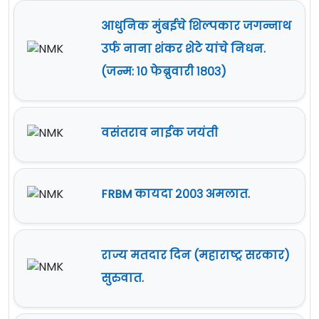
आधुनिक मुंबईचे शिल्पकार जगन्नाथ
उर्फ नाना शंकर शेटे यांचे निधन.
(जन्म: १० फेब्रुवारी १८०३)
वसंतराव नाईक जयंती
FRBM कायदा २००३ अमलात.
राज्य मतदार दिन (महाराष्ट्र सरकार)
सुरुवात.