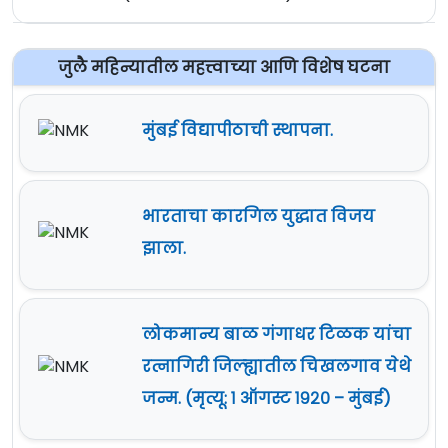
जुलै महिन्यातील महत्त्वाच्या आणि विशेष घटना
मुंबई विद्यापीठाची स्थापना.
भारताचा कारगिल युद्धात विजय
झाला.
लोकमान्य बाळ गंगाधर टिळक यांचा
रत्नागिरी जिल्ह्यातील चिखलगाव येथे
जन्म. (मृत्यू: १ ऑगस्ट १९२० – मुंबई)