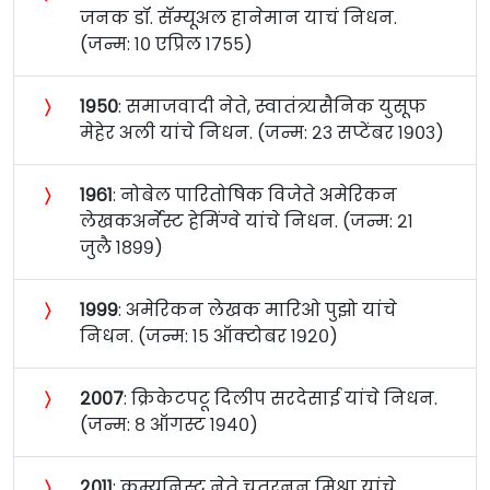
जनक डॉ. सॅम्यूअल हानेमान याचं निधन.
(जन्म: १० एप्रिल १७५५)
〉
१९५०
: समाजवादी नेते, स्वातंत्र्यसैनिक युसूफ
मेहेर अली यांचे निधन. (जन्म: २३ सप्टेंबर १९०३)
〉
१९६१
: नोबेल पारितोषिक विजेते अमेरिकन
लेखकअर्नेस्ट हेमिंग्वे यांचे निधन. (जन्म: २१
जुलै १८९९)
〉
१९९९
: अमेरिकन लेखक मारिओ पुझो यांचे
निधन. (जन्म: १५ ऑक्टोबर १९२०)
〉
२००७
: क्रिकेटपटू दिलीप सरदेसाई यांचे निधन.
(जन्म: ८ ऑगस्ट १९४०)
〉
२०११
: कम्युनिस्ट नेते चतुरनन मिश्रा यांचे