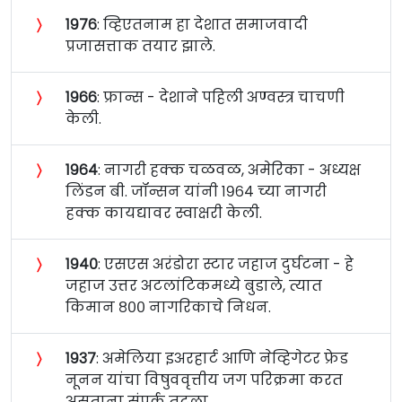
〉
१९७६
: व्हिएतनाम हा देशात समाजवादी
प्रजासत्ताक तयार झाले.
〉
१९६६
: फ्रान्स - देशाने पहिली अण्वस्त्र चाचणी
केली.
〉
१९६४
: नागरी हक्क चळवळ, अमेरिका - अध्यक्ष
लिंडन बी. जॉन्सन यांनी १९६४ च्या नागरी
हक्क कायद्यावर स्वाक्षरी केली.
〉
१९४०
: एसएस अरंडोरा स्टार जहाज दुर्घटना - हे
जहाज उत्तर अटलांटिकमध्ये बुडाले, त्यात
किमान ८०० नागरिकाचे निधन.
〉
१९३७
: अमेलिया इअरहार्ट आणि नेव्हिगेटर फ्रेड
नूनन यांचा विषुववृत्तीय जग परिक्रमा करत
असताना संपर्क तुटला.