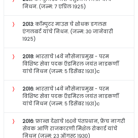
निधन. (जन्म: ७ एप्रिल १९२५)
〉
२०१३
: कॉम्पुटर माउस चे शोधक डगलस
एंगलबर्ट यांचे निधन. (जन्म: ३० जानेवारी
१९२५)
〉
२०१८
: भारताचे १४वे नौसेनाप्रमुख - परम
विशिष्ट सेवा पदक ऍडमिरल जयंत नाडकर्णी
यांचे निधन (जन्म: ५ डिसेंबर १९३१)c
〉
२०१६
: भारताचे १४वे नौसेनाप्रमुख - परम
विशिष्ट सेवा पदक ऍडमिरल जयंत नाडकर्णी
यांचे निधन (जन्म: ५ डिसेंबर १९३१)c
〉
२०१६
: फ्रान्स देशाचे १६०वे पंतप्रधान, फ्रेंच नागरी
सेवक आणि राजकारणी मिशेल रोकार्ड यांचे
निधन (जन्म: २३ ऑगस्ट १९३०)