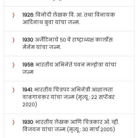
〉
१९२६
: विनोदी लेखक वि. आ. तथा विनायक
आदिनाथ बुवा यांचा जन्म.
〉
१९३०
: अर्जेंटिनाचे ५० वे राष्ट्राध्यक्ष कार्लोस
मेनेम यांचा जन्म.
〉
१९५८
: भारतीय अभिनेते पवन मल्होत्रा यांचा
जन्म
〉
१९४१
: भारतीय चित्रपट अभिनेत्री आशालता
वाबगावकर यांचा जन्म (मृत्यू : २२ सप्टेंबर
२०२०)
〉
१९३०
: भारतीय लेखक आणि चित्रकार ओ. व्ही.
विजयन यांचा जन्म (मृत्यू : ३० मार्च २००५)