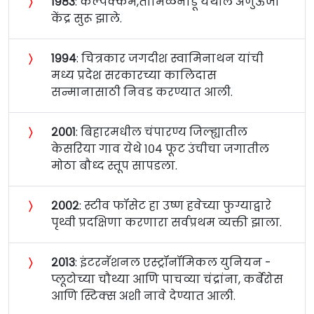
〉
१९८३
: कल्पक्कम,तामिळनाडू येथील अणुऊर्जा
केंद्र सुरू झाले.
〉
१९९४
: चित्रकार जगदीश स्वामिनाथन यांची
मध्य प्रदेश सरकारच्या कालिदास
सन्मानासाठी निवड करण्यात आली.
〉
२००१
: बिहारमधील चंपारण्य जिल्ह्यातील
केसरिया गाव येथे १०४ फूट उंचीचा जगातील
मोठा बौध्द स्तूप सापडला.
〉
२००२
: स्टीव फॉसेट हा उष्ण हवेच्या फुग्याद्वारे
पृथ्वी प्रदक्षिणा करणारा सर्वप्रथम व्यक्ती झाला.
〉
२०१३
: इंटरनॅशनल एस्ट्रॉनॉमिकल युनियन -
प्लूटोच्या चौथ्या आणि पाचव्या चंद्रांना, कर्बेरोस
आणि स्टिक्स अशी नावे देण्यात आली.