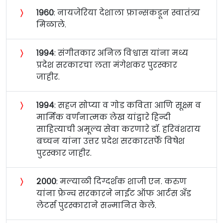
〉
१९६०
: नायजेरिया देशाला फ्रान्सकडून स्वातंत्र्य
मिळाले.
〉
१९९४
: संगीतकार अनिल विश्वास यांना मध्य
प्रदेश सरकारचा लता मंगेशकर पुरस्कार
जाहीर.
〉
१९९४
: सहज सोप्या व गोड कविता आणि सूक्ष्म व
मार्मिक वर्णनात्मक लेख यांद्वारे हिन्दी
साहित्याची अमूल्य सेवा करणारे डॉ. हरिवंशराय
बच्‍चन यांना उत्तर प्रदेश सरकारतर्फे विषेश
पुरस्कार जाहीर.
〉
२०००
: मल्याळी दिग्दर्शक शाजी एन. करुण
यांना फ्रेन्च सरकारने नाईट ऑफ आर्टस अँड
लेटर्स पुरस्काराने सन्मानित केले.