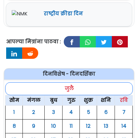
राष्ट्रीय क्रीडा दिन
आपल्या मित्रांना पाठवा :
दिनविशेष - दिनदर्शिका
जुलै
सोम
मंगळ
बुध
गुरु
शुक्र
शनि
रवि
१
२
३
४
५
६
७
८
९
१०
११
१२
१३
१४