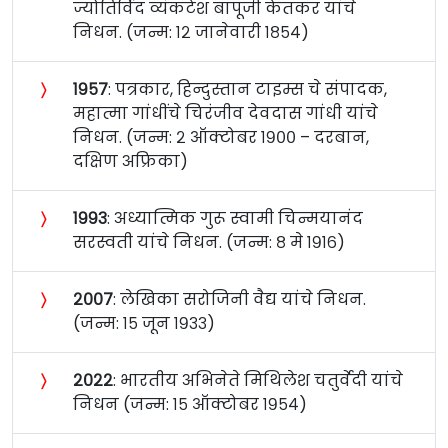
ज्योतिर्विद व्यंकटेश बापूजी केतकर यांचे
निधन. (जन्म: १२ जानेवारी १८५४)
〉
१९५७
: पत्रकार, हिन्दुस्तान टाइम्स चे संपादक,
महात्मा गांधींचे चिरंजीव देवदास गांधी यांचे
निधन. (जन्म: २ ऑक्टोबर १९०० – दरबान,
दक्षिण अफ्रिका)
〉
१९९३
: अध्यात्मिक गुरू स्वामी चिन्मयानंद
सरस्वती यांचे निधन. (जन्म: ८ मे १९१६)
〉
२००७
: लेखिका सरोजिनी वैद्य यांचे निधन.
(जन्म: १५ जून १९३३)
〉
२०२२
: भारतीय अभिनेते मिथिलेश चतुर्वेदी यांचे
निधन (जन्म: १५ ऑक्टोबर १९५४)