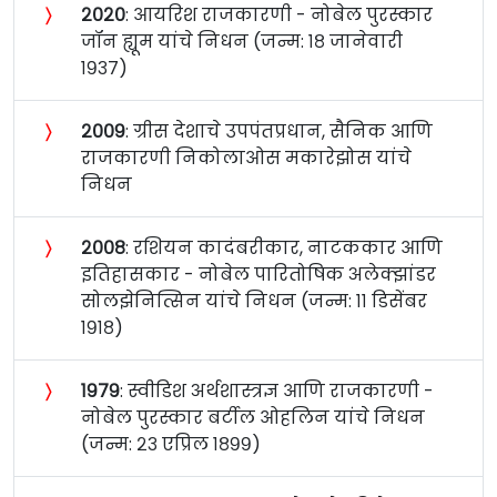
〉
२०२०
: आयरिश राजकारणी - नोबेल पुरस्कार
जॉन ह्यूम यांचे निधन (जन्म: १८ जानेवारी
१९३७)
〉
२००९
: ग्रीस देशाचे उपपंतप्रधान, सैनिक आणि
राजकारणी निकोलाओस मकारेझोस यांचे
निधन
〉
२००८
: रशियन कादंबरीकार, नाटककार आणि
इतिहासकार - नोबेल पारितोषिक अलेक्झांडर
सोलझेनित्सिन यांचे निधन (जन्म: ११ डिसेंबर
१९१८)
〉
१९७९
: स्वीडिश अर्थशास्त्रज्ञ आणि राजकारणी -
नोबेल पुरस्कार बर्टील ओहलिन यांचे निधन
(जन्म: २३ एप्रिल १८९९)