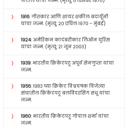
पाटील यांचा जन्म. (मृत्यू: ६ डिसेंबर १९७६)
〉
१९१६
: गीतकार आणि शायर शकील बदायूँनी
यांचा जन्म. (मृत्यू: २० एप्रिल १९७० – मुंबई)
〉
१९२४
: अमेरिकन कादंबरीकार लिऑन युरिस
यांचा जन्म. (मृत्यू: २१ जून २००३)
〉
१९३९
: भारतीय क्रिकेटपटू अपूर्व सेनगुप्ता यांचा
जन्म.
〉
१९५६
: १९८३ च्या क्रिकेट विश्वचषक विजेत्या
संघातील क्रिकेटपटू बलविंदरसिंग संधू यांचा
जन्म.
〉
१९६०
: भारतीय क्रिकेटपटू गोपाल शर्मा यांचा
जन्म.