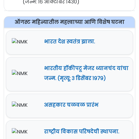
(जन्म: १६ ऑक्टोबर १४३०)
ऑगस्ट महिन्यातील महत्त्वाच्या आणि विशेष घटना
भारत देश स्वतंत्र झाला.
भारतीय हॉकीपटू मेजर ध्यानचंद यांचा
जन्म. (मृत्यू: ३ डिसेंबर १९७९)
असहकार चळवळ प्रारंभ
राष्ट्रीय विकास परिषदेची स्थापना.