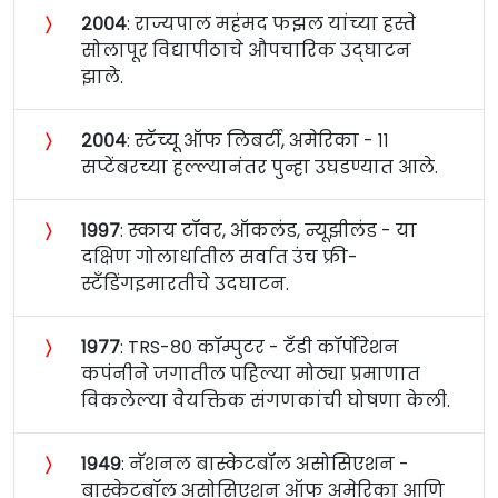
〉
२००४
: राज्यपाल महंमद फझल यांच्या हस्ते
सोलापूर विद्यापीठाचे औपचारिक उद्‍घाटन
झाले.
〉
२००४
: स्टॅच्यू ऑफ लिबर्टी, अमेरिका - ११
सप्टेंबरच्या हल्ल्यानंतर पुन्हा उघडण्यात आले.
〉
१९९७
: स्काय टॉवर, ऑकलंड, न्यूझीलंड - या
दक्षिण गोलार्धातील सर्वात उंच फ्री-
स्टँडिंगइमारतीचे उदघाटन.
〉
१९७७
: TRS-८० कॉम्पुटर - टँडी कॉर्पोरेशन
कपंनीने जगातील पहिल्या मोठ्या प्रमाणात
विकलेल्या वैयक्तिक संगणकांची घोषणा केली.
〉
१९४९
: नॅशनल बास्केटबॉल असोसिएशन -
बास्केटबॉल असोसिएशन ऑफ अमेरिका आणि