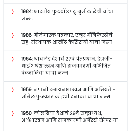
〉
१९८४
: भारतीय फुटबॉलपटू सुनील छेत्री यांचा
जन्म.
〉
१९८६
: मोनेगास्क पत्रकार, एव्हर मॅनिफेस्टोचे
सह-संस्थापक शार्लोट कॅसिराघी यांचा जन्म
〉
१९६४
: थायलंड देशाचे २७वे पंतप्रधान, इंग्रजी-
थाई अर्थशास्त्रज्ञ आणि राजकारणी अभिजित
वेज्जाजिवा यांचा जन्म
〉
१९५९
: जपानी रसायनशास्त्रज्ञ आणि अभियंते -
नोबेल पुरस्कार कोइची टनाका यांचा जन्म
〉
१९५०
: कोलंबिया देशाचे २९वे राष्ट्राध्यक्ष,
अर्थशास्त्रज्ञ आणि राजकारणी अर्नेस्टो सॅम्पर या