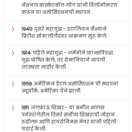
नॅशनल बास्केटबॉल लीग यांनी विलीनीकरण
करून या असोसिएशनची स्थापन.
〉
१९४०
: दुसरे महायुद्ध - इटालियन सैन्याने
ब्रिटीश सोमालीलँडवर आक्रमण सुरू केले.
〉
१९१४
: पहिले महायुद्ध - जर्मनीने फ्रान्सविरुद्ध
युद्ध घोषित केले, तर रोमानियाने आपली
तटस्थता जाहीर केली.
〉
१८५९
: अमेरिकन डेंटल असोसिएशन ची स्थापना
न्यूयॉर्क, अमेरिका येथे झाली.
〉
१८११
: जंगफ्राऊ शिखर - या बर्नीज आल्प्स
पर्वतरांगेतील तिसरे सर्वोच्च शिखराची जोहान
रुडॉल्फ आणि हायरोनिमस मेयर यांनी पहिली
चढाई केली.