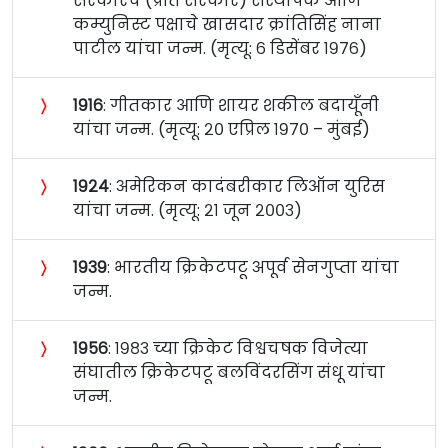
सरकारचे (प्रति सरकार) संस्थापक आणि
कम्युनिस्ट पक्षाचे खासदार क्रांतिसिंह नाना
पाटील यांचा जन्म. (मृत्यू: ६ डिसेंबर १९७६)
〉
१९१६
: गीतकार आणि शायर शकील बदायूँनी
यांचा जन्म. (मृत्यू: २० एप्रिल १९७० – मुंबई)
〉
१९२४
: अमेरिकन कादंबरीकार लिऑन युरिस
यांचा जन्म. (मृत्यू: २१ जून २००३)
〉
१९३९
: भारतीय क्रिकेटपटू अपूर्व सेनगुप्ता यांचा
जन्म.
〉
१९५६
: १९८३ च्या क्रिकेट विश्वचषक विजेत्या
संघातील क्रिकेटपटू बलविंदरसिंग संधू यांचा
जन्म.