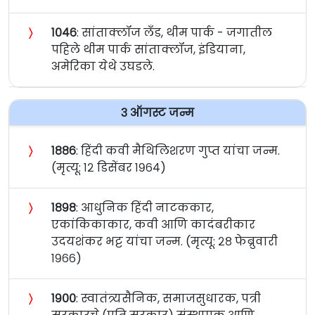
〉
१०४६
: सांताक्लॉज लँड, थीम पार्क - जगातील
पहिले थीम पार्क सांताक्लॉज, इंडियाना,
अमेरिका येथे उघडले.
३ ऑगस्ट जन्म
〉
१८८६
: हिंदी कवी मैथिलिशरण गुप्त यांचा जन्म.
(मृत्यू: १२ डिसेंबर १९६४)
〉
१८९८
: आधुनिक हिंदी नाटककार,
एकांकिकाकार, कवी आणि कादंबरीकार
उदयशंकर भट्ट यांचा जन्म. (मृत्यू: २८ फेब्रुवारी
१९६६)
〉
१९००
: स्वातंत्र्यसैनिक, समाजसुधारक, पत्री