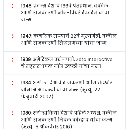
〉
१९४८
: फ्रान्स देशाचे १६६वे पंतप्रधान, वकील
आणि राजकारणी जीन-पियरे रॅफरिन यांचा
जन्म
〉
१९४७
: कर्नाटक राज्याचे २२वे मुख्यमंत्री, वकील
आणि राजकारणी सिद्धरामय्या यांचा जन्म
〉
१९३९
: अमेरिकन उद्योगपती, Zeta Interactive
चे सहसंस्थापक जॉन स्कली यांचा जन्म
〉
१९३४
: अंगोला देशाचे राजकरणी आणि बंडखोर
जोनास साविम्बी यांचा जन्म (मृत्यू : २२
फेब्रुवारी २००२)
〉
१९३०
: स्लोव्हाकिया देशाचे पहिले अध्यक्ष, वकील
आणि राजकारणी मिचल कोव्हाच यांचा जन्म
(मृत्यू : ५ ऑक्टोबर २०१६)