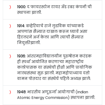
〉
१९००
: द फायरस्टोन टायर अँड रबर कंपनी ची
स्थापना झाली.
〉
१९१४
: बव्हेरियाचे राजे लुडविक यांच्याकडे
आपणांस सैन्यात दाखल करून घ्यावे असा
हिटलरने अर्ज केला आणि त्याची सैन्यात
नियुक्तीझाली.
〉
१९३६
: आंतरमहाविद्यालयीन पुरुषोत्तम करंडक
ही स्पर्धा आयोजित करणार्‍या महाराष्ट्रीय
कलोपासक या संस्थेची हौशी आणि प्रायोगिक
नाट्यसंस्था सुरू झाली. महामहोपाध्याय दत्तो
वामन पोतदार या संस्थेचे पहिले अध्यक्ष झाले.
〉
१९४८
: भारतीय अणूऊर्जा आयोगाची (Indian
Atomic Energy Commission) स्थापना झाली.