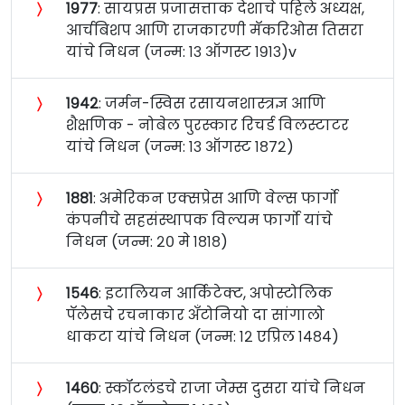
〉
१९७७
: सायप्रस प्रजासत्ताक देशाचे पहिले अध्यक्ष,
आर्चबिशप आणि राजकारणी मॅकरिओस तिसरा
यांचे निधन (जन्म: १३ ऑगस्ट १९१३)v
〉
१९४२
: जर्मन-स्विस रसायनशास्त्रज्ञ आणि
शैक्षणिक - नोबेल पुरस्कार रिचर्ड विलस्टाटर
यांचे निधन (जन्म: १३ ऑगस्ट १८७२)
〉
१८८१
: अमेरिकन एक्सप्रेस आणि वेल्स फार्गो
कंपनीचे सहसंस्थापक विल्यम फार्गो यांचे
निधन (जन्म: २० मे १८१८)
〉
१५४६
: इटालियन आर्किटेक्ट, अपोस्टोलिक
पॅलेसचे रचनाकार अँटोनियो दा सांगालो
धाकटा यांचे निधन (जन्म: १२ एप्रिल १४८४)
〉
१४६०
: स्कॉटलंडचे राजा जेम्स दुसरा यांचे निधन