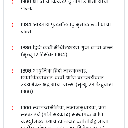
〉
१९६०
: भारतीय क्रिकेटपटू गोपाल शर्मा यांचा
जन्म.
〉
१९८४
: भारतीय फुटबॉलपटू सुनील छेत्री यांचा
जन्म.
〉
१८८६
: हिंदी कवी मैथिलिशरण गुप्त यांचा जन्म.
(मृत्यू: १२ डिसेंबर १९६४)
〉
१८९८
: आधुनिक हिंदी नाटककार,
एकांकिकाकार, कवी आणि कादंबरीकार
उदयशंकर भट्ट यांचा जन्म. (मृत्यू: २८ फेब्रुवारी
१९६६)
〉
१९००
: स्वातंत्र्यसैनिक, समाजसुधारक, पत्री
सरकारचे (प्रति सरकार) संस्थापक आणि
कम्युनिस्ट पक्षाचे खासदार क्रांतिसिंह नाना