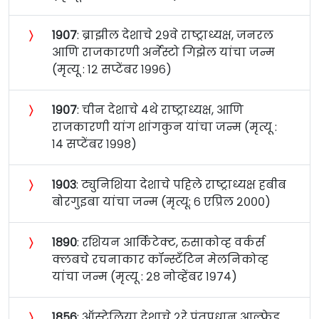
〉
१९०७
: ब्राझील देशाचे २९वे राष्ट्राध्यक्ष, जनरल
आणि राजकारणी अर्नेस्टो गिझेल यांचा जन्म
(मृत्यू : १२ सप्टेंबर १९९६)
〉
१९०७
: चीन देशाचे ४थे राष्ट्राध्यक्ष, आणि
राजकारणी यांग शांगकुन यांचा जन्म (मृत्यू :
१४ सप्टेंबर १९९८)
〉
१९०३
: ट्युनिशिया देशाचे पहिले राष्ट्राध्यक्ष हबीब
बोरगुइबा यांचा जन्म (मृत्यू: ६ एप्रिल २०००)
〉
१८९०
: रशियन आर्किटेक्ट, रुसाकोव्ह वर्कर्स
क्लबचे रचनाकार कॉन्स्टँटिन मेलनिकोव्ह
यांचा जन्म (मृत्यू : २८ नोव्हेंबर १९७४)
〉
१८५६
: ऑस्ट्रेलिया देशाचे २रे पंतप्रधान आल्फ्रेड