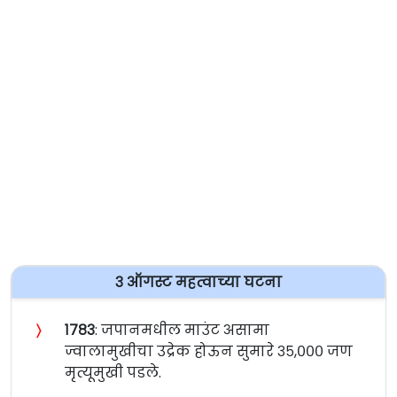
३ ऑगस्ट महत्वाच्या घटना
〉
१७८३
: जपानमधील माउंट असामा
ज्वालामुखीचा उद्रेक होऊन सुमारे ३५,००० जण
मृत्यूमुखी पडले.