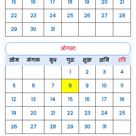
१५
१६
१७
१८
१९
२०
२१
२२
२३
२४
२५
२६
२७
२८
२९
३०
३१
ऑगस्ट
सोम
मंगळ
बुध
गुरु
शुक्र
शनि
रवि
१
२
३
४
५
६
७
८
९
१०
११
१२
१३
१४
१५
१६
१७
१८
१९
२०
२१
२२
२३
२४
२५
२६
२७
२८
२९
३०
३१