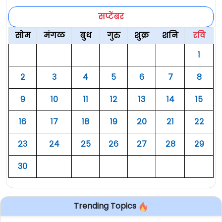
सप्टेंबर
सोम
मंगळ
बुध
गुरु
शुक्र
शनि
रवि
१
२
३
४
५
६
७
८
९
१०
११
१२
१३
१४
१५
१६
१७
१८
१९
२०
२१
२२
२३
२४
२५
२६
२७
२८
२९
३०
Trending Topics