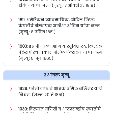
डेकिन यांचा जन्म (मृत्यू : ७ ऑक्टोबर १९१९)
〉
१८११
: अमेरिकन व्यावसायिक, ओटिस लिफ्ट
कंपनीचे संस्थापक अलीशा ओटिस यांचा जन्म
(मृत्यू : ८ एप्रिल १८६१)
〉
१८०३
: इंग्रजी माळी आणि वास्तुविशारद, क्रिस्टल
पॅलेसचे रचनाकार जोसेफ पॅक्सटन यांचा जन्म
(मृत्यू : ८ जून १८६५)
३ ऑगस्ट मृत्यू
〉
१९२९
: फोनोग्राफ चे शोधक एमिल बर्लिनर यांचे
निधन. (जन्म: २० मे १८५१)
〉
१९३०
: विख्यात गणिती व आंतरराष्ट्रीय ख्यातीचे