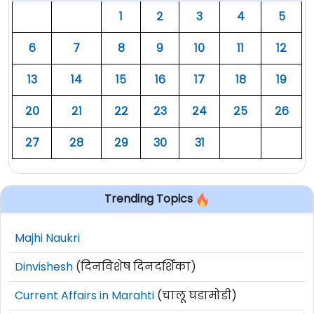
१
२
३
४
५
६
७
८
९
१०
११
१२
१३
१४
१५
१६
१७
१८
१९
२०
२१
२२
२३
२४
२५
२६
२७
२८
२९
३०
३१
Trending Topics
Majhi Naukri
Dinvishesh
(दिनविशेष दिनदर्शिका)
Current Affairs in Marahti
(चालू घडामोडी)