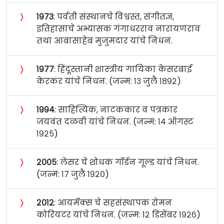
〉
१९७३
: पर्वती संस्थानचे विश्वस्त, संगीतज्ञ,
इतिहासाचे अभ्यासक गंगाधरराव नारायणराव
तथा आबासाहेब मुजुमदार यांचे निधन.
〉
१९७७
: हिंदूस्तानी शास्त्रीय गायिका केसरबाई
केरकर यांचे निधन. (जन्म: १३ जुलै १८९२)
〉
१९९४
: साहित्यिक, नाटककार व पत्रकार
जयवंत दळवी यांचे निधन. (जन्म: १४ ऑगस्ट
१९२५)
〉
२००५
: लेसर चे शोधक गॉर्डन गूल्ड यांचे निधन.
(जन्म: १७ जुलै १९२०)
〉
२०१२
: आयमॅक्स चे सहसंस्थापक रोमन
कोरियटर यांचे निधन. (जन्म: १२ डिसेंबर १९२६)