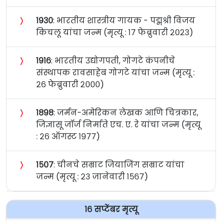
〉
१९३०
: भारतीय शास्त्रीय गायक - पद्मश्री विजय
किचलू यांचा जन्म (मृत्यू : १७ फेब्रुवारी २०२३)
〉
१९१६
: भारतीय उद्योगपती, गोगटे कंपनीचे
संस्थापक रावसाहेब गोगटे यांचा जन्म (मृत्यू :
२६ फेब्रुवारी २०००)
〉
१८९८
: जर्मन-अमेरिकन लेखक आणि चित्रकार,
जिज्ञासू जॉर्ज निर्माते एच. ए. रे यांचा जन्म (मृत्यू
: २६ ऑगस्ट १९७७)
〉
१५०७
: चीनचे सम्राट जियाजिंग सम्राट यांचा
जन्म (मृत्यू : २३ जानेवारी १५६७)
१६ सप्टेंबर मृत्यू