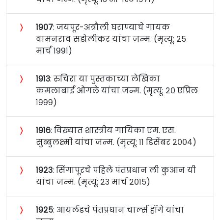
〉
१९०७
: जयपूर-अत्रौली घराण्याचे गायक
वामनराव सडोलीकर यांचा जन्म. (मृत्यू: २५
मार्च १९९१)
〉
१९१३
: रुचिरा या पुस्तकाच्या लेखिका
कमलाबाई ओगले यांचा जन्म. (मृत्यू: २० एप्रिल
१९९९)
〉
१९१६
: विख्यात शास्त्रीय गायिका एम. एस.
सुब्बुलक्ष्मी यांचा जन्म. (मृत्यू: ११ डिसेंबर २००४)
〉
१९२३
: सिंगापूरचे पहिले पंतप्रधान ली कुआन यी
यांचा जन्म. (मृत्यू: २३ मार्च २०१५)
〉
१९२५
: आयर्लंडचे पंतप्रधान चार्ल्स हॉगे यांचा