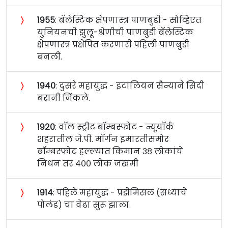
〉
१९५५
: बॅलेस्टिक क्षेपणास्त्र पाणबुडी - सोव्हिएत
युनियनची झुलू-श्रेणीची पाणबुडी बॅलेस्टिक
क्षेपणास्त्र प्रक्षेपित करणारी पहिली पाणबुडी
बनली.
〉
१९४०
: दुसरे महायुद्ध - इटालियन सैन्याने सिदी
बरानी जिंकले.
〉
१९२०
: वॉल स्ट्रीट बॉम्बस्फोट - न्यूयॉर्क
शहरातील जे.पी. मॉर्गन इमारतीसमोर
बॉम्बस्फोट हल्ल्यात किमान ३८ लोकांचे
निधन तर ४०० लोक जखमी
〉
१९१४
: पहिले महायुद्ध - प्रझेमिसल (सध्याचे
पोलंड) चा वेढा सुरू झाला.