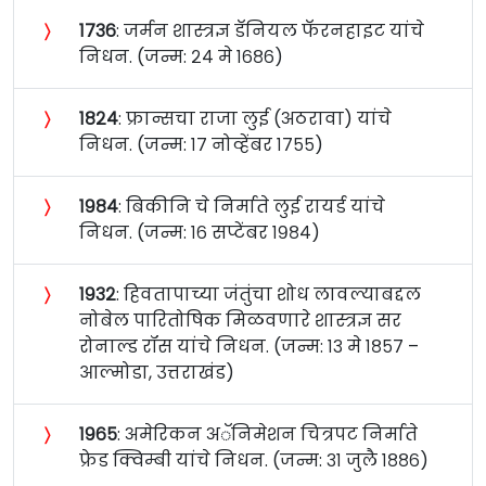
〉
१७३६
: जर्मन शास्त्रज्ञ डॅनियल फॅरनहाइट यांचे
निधन. (जन्म: २४ मे १६८६)
〉
१८२४
: फ्रान्सचा राजा लुई (अठरावा) यांचे
निधन. (जन्म: १७ नोव्हेंबर १७५५)
〉
१९८४
: बिकीनि चे निर्माते लुई रायर्ड यांचे
निधन. (जन्म: १६ सप्टेंबर १९८४)
〉
१९३२
: हिवतापाच्या जंतुंचा शोध लावल्याबद्दल
नोबेल पारितोषिक मिळवणारे शास्त्रज्ञ सर
रोनाल्ड रॉस यांचे निधन. (जन्म: १३ मे १८५७ –
आल्मोडा, उत्तराखंड)
〉
१९६५
: अमेरिकन अॅनिमेशन चित्रपट निर्माते
फ्रेड क्विम्बी यांचे निधन. (जन्म: ३१ जुलै १८८६)