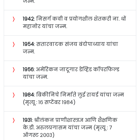
जन्म.
〉
१९४२
: निसर्ग कवी व प्रयोगशील शेतकरी ना. धों
महानोर यांचा जन्म.
〉
१९५४
: सतारवादक संजय बंदोपाध्याय यांचा
जन्म.
〉
१९५६
: अमेरिकन जादूगार डेव्हिड कॉपरफिल्ड
यांचा जन्म.
〉
१९८४
: बिकीनिचे निर्माते लुई रायर्ड यांचा जन्म
(मृत्यू : १६ सप्टेंबर १९८४)
〉
१९३१
: श्रीलंकन प्राणीशास्त्रज्ञ आणि शैक्षणिक
के.डी. अरुलप्रगासम यांचा जन्म (मृत्यू : ७
ऑगस्ट २००३)