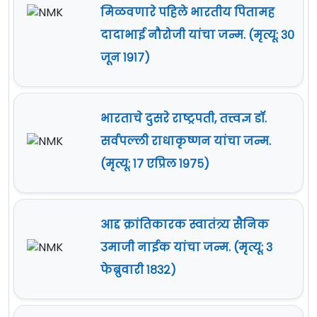
मिळवणारे पहिले भारतीय पितामह
दादाभाई नौरोजी यांचा जन्म. (मृत्यू: ३०
जून १९१७)
भारताचे दुसरे राष्ट्रपती, तत्त्वज्ञ डॉ.
सर्वपल्ली राधाकृष्णन यांचा जन्म.
(मृत्यू: १७ एप्रिल १९७५)
आद्द क्रांतिकारक स्वातंत्र्य सैनिक
उमाजी नाईक यांचा जन्म. (मृत्यू: ३
फेब्रुवारी १८३२)