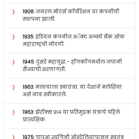
〉
१९०८
: जनरल मोटर्स कॉर्पोरेशन या कंपनीची
स्थापना झाली.
〉
१९३५
: इंडियन कंपनीज अॅक्ट अन्वये बँक ऑफ
महाराष्ट्रची नोंदणी.
〉
१९४५
: दुसरे महायुद्ध – हाँगकाँगमधील जपानी
सैन्याची शरणागती.
〉
१९६३
: मलायाला स्वातंत्र्य. या देशाने मलेशिया
असे नाव स्वीकारले.
〉
१९६३
: झेरॉक्स ९१४ या प्रतिमुद्रक यंत्राचे पहिले
प्रात्यक्षिक.
〉
१९७५
: पापुआ न्यूगिनी ऑस्ट्रेलियापासुन स्वतंत्र