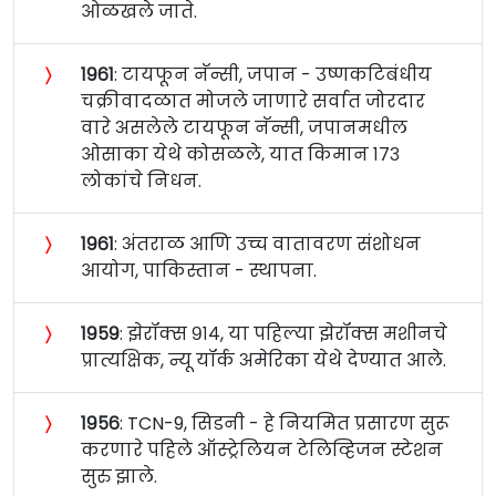
ओळखले जाते.
〉
१९६१
: टायफून नॅन्सी, जपान - उष्णकटिबंधीय
चक्रीवादळात मोजले जाणारे सर्वात जोरदार
वारे असलेले टायफून नॅन्सी, जपानमधील
ओसाका येथे कोसळले, यात किमान १७३
लोकांचे निधन.
〉
१९६१
: अंतराळ आणि उच्च वातावरण संशोधन
आयोग, पाकिस्तान - स्थापना.
〉
१९५९
: झेरॉक्स ९१४, या पहिल्या झेरॉक्स मशीनचे
प्रात्यक्षिक, न्यू यॉर्क अमेरिका येथे देण्यात आले.
〉
१९५६
: TCN-9, सिडनी - हे नियमित प्रसारण सुरू
करणारे पहिले ऑस्ट्रेलियन टेलिव्हिजन स्टेशन
सुरु झाले.