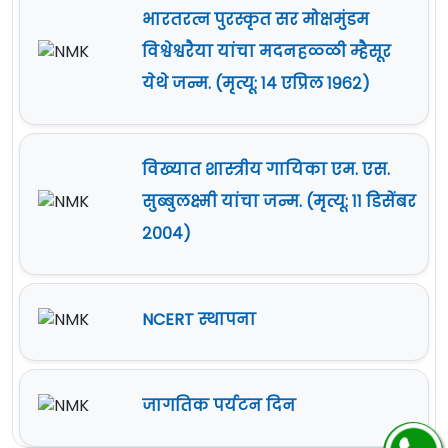
भारतरत्न पुरस्कृत सर मोक्षमुंडम
विश्वेश्वरैया यांचा मदनहळ्ळी म्हैसूर
येथे जन्म. (मृत्यू: १४ एप्रिल १९६२)
विख्यात शास्त्रीय गायिका एम. एस.
सुब्बुलक्ष्मी यांचा जन्म. (मृत्यू: ११ डिसेंबर
२००४)
NCERT स्थापना
जागतिक पर्यटन दिन