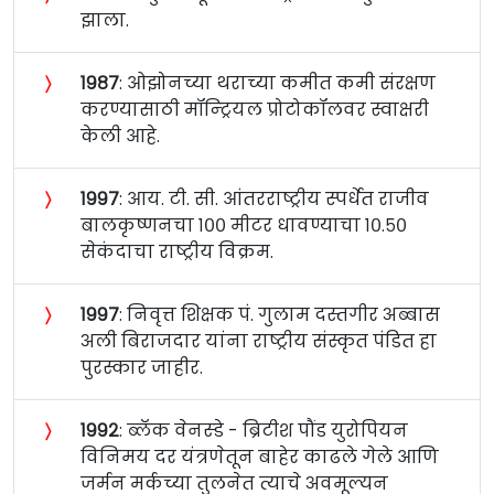
झाला.
〉
१९८७
: ओझोनच्या थराच्या कमीत कमी संरक्षण
करण्यासाठी मॉन्ट्रियल प्रोटोकॉलवर स्वाक्षरी
केली आहे.
〉
१९९७
: आय. टी. सी. आंतरराष्ट्रीय स्पर्धेत राजीव
बालकृष्णनचा १०० मीटर धावण्याचा १०.५०
सेकंदाचा राष्ट्रीय विक्रम.
〉
१९९७
: निवृत्त शिक्षक पं. गुलाम दस्तगीर अब्बास
अली बिराजदार यांना राष्ट्रीय संस्कृत पंडित हा
पुरस्कार जाहीर.
〉
१९९२
: ब्लॅक वेनस्डे - ब्रिटीश पौंड युरोपियन
विनिमय दर यंत्रणेतून बाहेर काढले गेले आणि
जर्मन मर्कच्या तुलनेत त्याचे अवमूल्यन