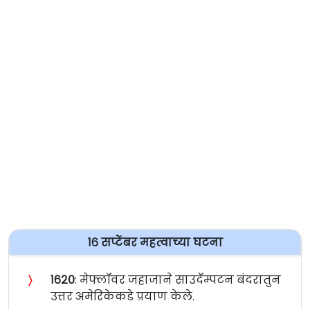
१६ सप्टेंबर महत्वाच्या घटना
〉
१६२०
: मेफ्लॉवर जहाजाने साउदॅम्पटन बंदरातुन
उत्तर अमेरिकेकडे प्रयाण केले.