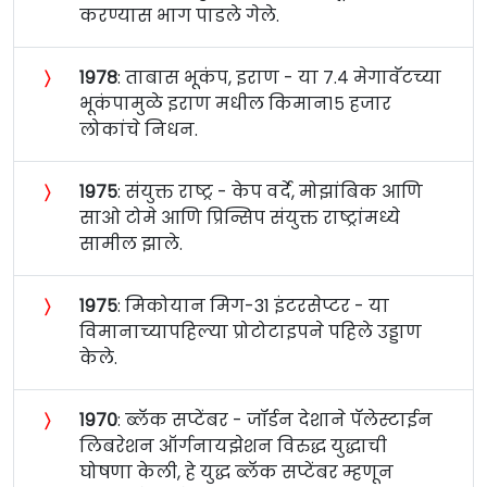
करण्यास भाग पाडले गेले.
〉
१९७८
: ताबास भूकंप, इराण - या ७.४ मेगावॅटच्या
भूकंपामुळे इराण मधील किमान१५ हजार
लोकांचे निधन.
〉
१९७५
: संयुक्त राष्ट्र - केप वर्दे, मोझांबिक आणि
साओ टोमे आणि प्रिन्सिप संयुक्त राष्ट्रांमध्ये
सामील झाले.
〉
१९७५
: मिकोयान मिग-31 इंटरसेप्टर - या
विमानाच्यापहिल्या प्रोटोटाइपने पहिले उड्डाण
केले.
〉
१९७०
: ब्लॅक सप्टेंबर - जॉर्डन देशाने पॅलेस्टाईन
लिबरेशन ऑर्गनायझेशन विरुद्ध युद्धाची
घोषणा केली, हे युद्ध ब्लॅक सप्टेंबर म्हणून