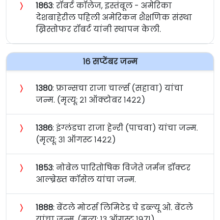
〉
१८६३
: रॉबर्ट कॉलेज, इस्तंबूल - अमेरिका
देशबाहेरील पहिली अमेरिकन शैक्षणिक संस्था
ख्रिस्तोफर रॉबर्ट यांनी स्थापन केली.
१६ सप्टेंबर जन्म
〉
१३८०
: फ्रान्सचा राजा चार्ल्स (सहावा) यांचा
जन्म. (मृत्यू: २१ ऑक्टोबर १४२२)
〉
१३८६
: इंग्लंडचा राजा हेन्‍री (पाचवा) यांचा जन्म.
(मृत्यू: ३१ ऑगस्ट १४२२)
〉
१८५३
: नोबेल पारितोषिक विजेते जर्मन डॉक्टर
आल्ब्रेख्त कॉसेल यांचा जन्म.
〉
१८८८
: बेंटले मोटर्स लिमिटेड चे डब्ल्यू ओ. बेंटले
यांचा जन्म. (मृत्यू: १३ ऑगस्ट १९७१)