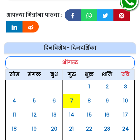
आपल्या मित्रांना पाठवा :
दिनविशेष - दिनदर्शिका
ऑगस्ट
सोम
मंगळ
बुध
गुरु
शुक्र
शनि
रवि
१
२
३
४
५
६
७
८
९
१०
११
१२
१३
१४
१५
१६
१७
१८
१९
२०
२१
२२
२३
२४