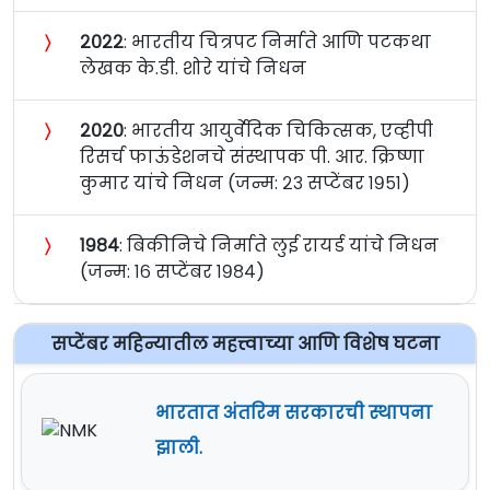
〉
२०२२
: भारतीय चित्रपट निर्माते आणि पटकथा
लेखक के.डी. शोरे यांचे निधन
〉
२०२०
: भारतीय आयुर्वेदिक चिकित्सक, एव्हीपी
रिसर्च फाऊंडेशनचे संस्थापक पी. आर. क्रिष्णा
कुमार यांचे निधन (जन्म: २३ सप्टेंबर १९५१)
〉
१९८४
: बिकीनिचे निर्माते लुई रायर्ड यांचे निधन
(जन्म: १६ सप्टेंबर १९८४)
सप्टेंबर महिन्यातील महत्त्वाच्या आणि विशेष घटना
भारतात अंतरिम सरकारची स्थापना
झाली.