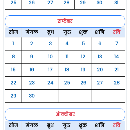
२५
२६
२७
२८
२९
३०
३१
सप्टेंबर
सोम
मंगळ
बुध
गुरु
शुक्र
शनि
रवि
१
२
३
४
५
६
७
८
९
१०
११
१२
१३
१४
१५
१६
१७
१८
१९
२०
२१
२२
२३
२४
२५
२६
२७
२८
२९
३०
ऑक्टोबर
सोम
मंगळ
बुध
गुरु
शुक्र
शनि
रवि