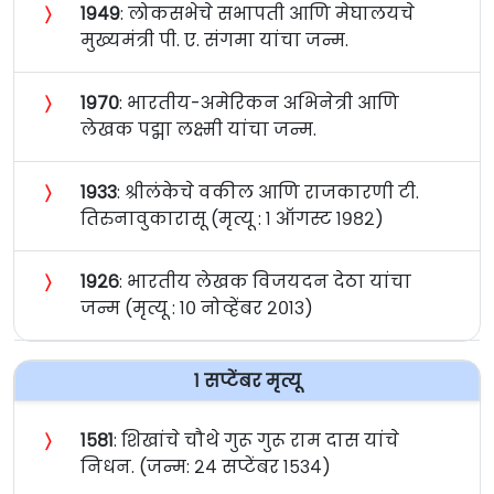
〉
१९४९
: लोकसभेचे सभापती आणि मेघालयचे
मुख्यमंत्री पी. ए. संगमा यांचा जन्म.
〉
१९७०
: भारतीय-अमेरिकन अभिनेत्री आणि
लेखक पद्मा लक्ष्मी यांचा जन्म.
〉
१९३३
: श्रीलंकेचे वकील आणि राजकारणी टी.
तिरुनावुकारासू (मृत्यू : १ ऑगस्ट १९८२)
〉
१९२६
: भारतीय लेखक विजयदन देठा यांचा
जन्म (मृत्यू : १० नोव्हेंबर २०१३)
१ सप्टेंबर मृत्यू
〉
१५८१
: शिखांचे चौथे गुरू गुरू राम दास यांचे
निधन. (जन्म: २४ सप्टेंबर १५३४)