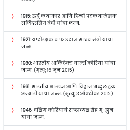
〉
१९१५
: ऊर्दू कथाकार आणि हिन्दी पटकथालेखक
राजिंदरसिंग बेदी यांचा जन्म.
〉
१९२१
: यष्टीरक्षक व फलंदाज माधव मंत्री यांचा
जन्म.
〉
१९३०
: भारतीय आर्किटेक्ट चार्ल्स कोरिया यांचा
जन्म. (मृत्यू: १६ जून २०१५)
〉
१९३१
: भारतीय शास्त्रज्ञ आणि विद्वान अब्दुल हक
अन्सारी यांचा जन्म. (मृत्यू: ३ ऑक्टोबर २०१२)
〉
१९४६
: दक्षिण कोरियाचे राष्ट्राध्यक्ष रोह मू-ह्युन
यांचा जन्म.