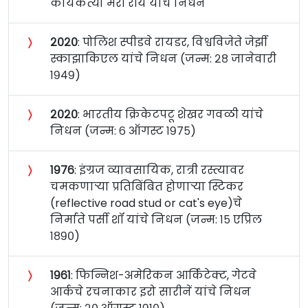
कार्यकर्त्या मेरी रॉय यांचे निधन
〉
२०२०
: पोलिश स्पीडवे रायडर, विश्वविजेते जेर्झी
स्काझाकिएल यांचे निधन (जन्म: २८ जानेवारी
१९४९)
〉
२०२०
: भारतीय क्रिकेटपटू शेखर गवळी यांचे
निधन (जन्म: ६ ऑगस्ट १९७५)
〉
१९७६
: इंग्रज व्यावसायिक, रात्री रस्त्यावर
चमकणाऱ्या प्रतिबिंबित होणाऱ्या स्टिकर
(reflective road stud or cat's eye)चे
निर्माते पर्सी शॉ यांचे निधन (जन्म: १५ एप्रिल
१८९०)
〉
१९६१
: फिन्निश-अमेरिकन आर्किटेक्ट, गेटवे
आर्कचे रचनाकार इरो सारीनें यांचे निधन