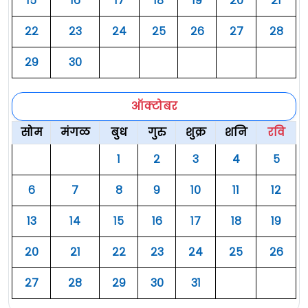
१५
१६
१७
१८
१९
२०
२१
२२
२३
२४
२५
२६
२७
२८
२९
३०
ऑक्टोबर
सोम
मंगळ
बुध
गुरु
शुक्र
शनि
रवि
१
२
३
४
५
६
७
८
९
१०
११
१२
१३
१४
१५
१६
१७
१८
१९
२०
२१
२२
२३
२४
२५
२६
२७
२८
२९
३०
३१