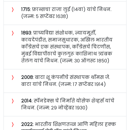
〉
१७१५
: फ्रान्सचा राजा लुई (१४वा) यांचे निधन.
(जन्म: ५ सप्टेंबर १६३८)
〉
१८९३
: प्राच्यविद्या संशोधक, न्यायमूर्ती,
कायदेपंडीत, समाजसुधारक, अखिल भारतीय
काँग्रेसचे एक संस्थापक, काँग्रेसचे चिटणीस,
मुंबई विद्यापीठाचे कुलगुरू काशिनाथ त्र्यंबक
तेलंग यांचे निधन. (जन्म: ३० ऑगस्ट १८५०)
〉
२००८
: बाटा शू कंपनीचे संस्थापक थॉमस जे.
बाटा यांचे निधन. (जन्म: १७ सप्टेंबर १९१४)
〉
२०१४
: स्पॅनडेक्स चे निर्माते योसेफ शेव्हर्स यांचे
निधन. (जन्म: २९ नोव्हेंबर १९३०)
〉
२०२२
: भारतीय शिक्षणतज्ज्ञ आणि महिला हक्क