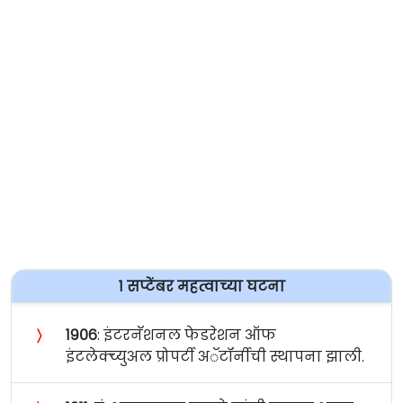
१ सप्टेंबर महत्वाच्या घटना
〉
१९०६
: इंटरनॅशनल फेडरेशन ऑफ
इंटलेक्च्युअल प्रोपर्टी अॅटॉर्नीची स्थापना झाली.