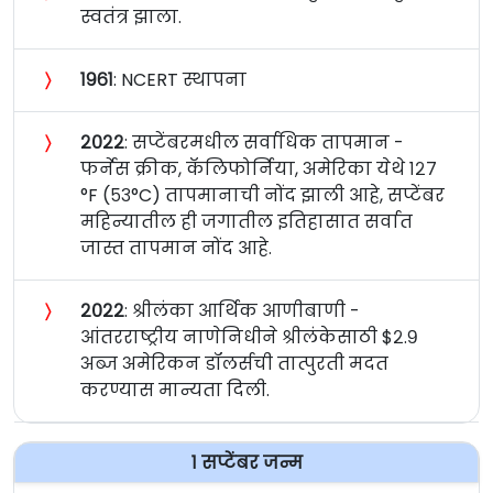
स्वतंत्र झाला.
〉
१९६१
: NCERT स्थापना
〉
२०२२
: सप्टेंबरमधील सर्वाधिक तापमान -
फर्नेस क्रीक, कॅलिफोर्निया, अमेरिका येथे १२७
°F (५३°C) तापमानाची नोंद झाली आहे, सप्टेंबर
महिन्यातील ही जगातील इतिहासात सर्वात
जास्त तापमान नोंद आहे.
〉
२०२२
: श्रीलंका आर्थिक आणीबाणी -
आंतरराष्ट्रीय नाणेनिधीने श्रीलंकेसाठी $२.९
अब्ज अमेरिकन डॉलर्सची तात्पुरती मदत
करण्यास मान्यता दिली.
१ सप्टेंबर जन्म