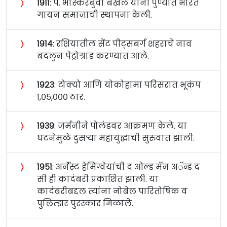
〉
१९११
: पं. भास्करबुवा बखले यांनी पुण्यात भारत
गायन समाजाची स्थापना केली.
〉
१९१४
: रशियातील सेंट पीट्सबर्ग शहराचे नाव
बदलुन पेट्रोग्राड करण्यात आले.
〉
१९२३
: टोक्यो आणि योकोहामा परिसरात भूकंप
१,०५,००० ठार.
〉
१९३९
: जर्मनीने पोलंडवर आक्रमण केले. या
घटनेमुळे दुसर्‍या महायुद्धाची सुरुवात झाली.
〉
१९५१
: अर्नेस्ट हेमिंग्वेयांची द ओल्ड मॅन अॅन्ड द
सी ही कादंबरी प्रकाशित झाली. या
कादंबरीबद्दल त्यांना नोबेल पारितोषिक व
पुलित्झर पुरस्कार मिळाले.