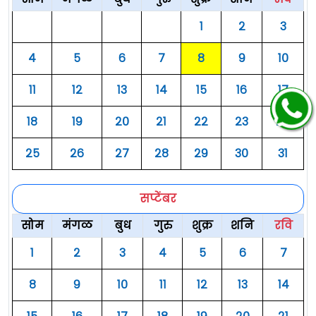
१
२
३
४
५
६
७
८
९
१०
११
१२
१३
१४
१५
१६
१७
१८
१९
२०
२१
२२
२३
२४
२५
२६
२७
२८
२९
३०
३१
सप्टेंबर
सोम
मंगळ
बुध
गुरु
शुक्र
शनि
रवि
१
२
३
४
५
६
७
८
९
१०
११
१२
१३
१४