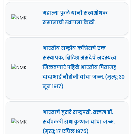
महात्मा फुले यांनी सत्यशोधक
समाजाची स्थापना केली.
भारतीय राष्ट्रीय काँग्रेसचे एक
संस्थापक, ब्रिटिश संसदेचे सदस्यत्त्व
मिळवणारे पहिले भारतीय पितामह
दादाभाई नौरोजी यांचा जन्म. (मृत्यू: ३०
जून १९१७)
भारताचे दुसरे राष्ट्रपती, तत्त्वज्ञ डॉ.
सर्वपल्ली राधाकृष्णन यांचा जन्म.
(मृत्यू: १७ एप्रिल १९७५)