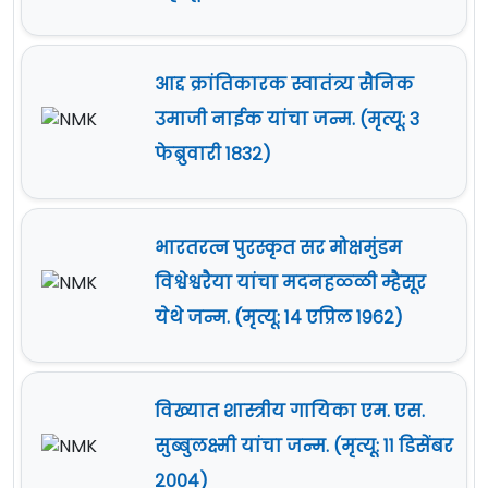
आद्द क्रांतिकारक स्वातंत्र्य सैनिक
उमाजी नाईक यांचा जन्म. (मृत्यू: ३
फेब्रुवारी १८३२)
भारतरत्न पुरस्कृत सर मोक्षमुंडम
विश्वेश्वरैया यांचा मदनहळ्ळी म्हैसूर
येथे जन्म. (मृत्यू: १४ एप्रिल १९६२)
विख्यात शास्त्रीय गायिका एम. एस.
सुब्बुलक्ष्मी यांचा जन्म. (मृत्यू: ११ डिसेंबर
२००४)