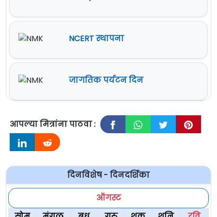
NCERT स्थापना
जागतिक पर्यटन दिन
आपल्या मित्रांना पाठवा :
दिनविशेष - दिनदर्शिका
ऑगस्ट
सोम
मंगळ
बुध
गुरु
शुक्र
शनि
रवि