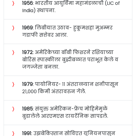
〉
१९५६
: भारतीय आयुर्विमा महामंडळाची (LIC of
India) स्थापना.
〉
१९६९
: लिबीयात उठाव- हुकूमशहा मुअम्मर
गडाफी सत्तेवर आला.
〉
१९७२
: अमेरिकेच्या बॉबी फिशरने रशियाच्या
बोरिस स्पास्कीला बुद्धीबळात पराभूत केले व
जगज्जेता बनला.
〉
१९७९
: पायोनियर- ११ अंतराळयान शनीपासून
२१,००० किमी अंतरावरुन गेले.
〉
१९८५
: संयुक्त अमेरिकन-फ्रेंच मोहिमेमुळे
बुडालेले आरएमएस टायटॅनिक सापडले.
〉
१९९१
: उझबेकिस्तान सोविएत युनियनपासुन