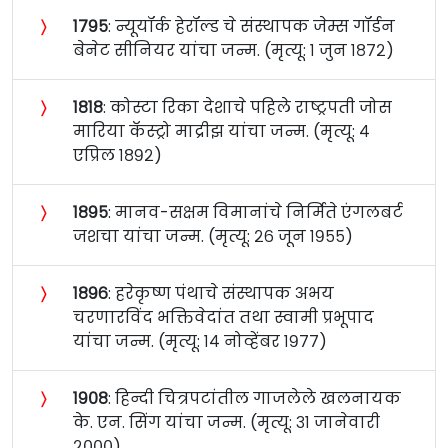
〉
१७९५
: न्यूयॉर्क हेरॉल्ड चे संस्थापक जेम्स गॉर्डन
बेनेट सीनियर यांचा जन्म. (मृत्यू: १ जुन १८७२)
〉
१८१८
: कोस्टा रिका देशाचे पहिले राष्ट्रपती जोस
मारिया कॅस्ट्रो माद्रीझ यांचा जन्म. (मृत्यू: ४
एप्रिल १८९२)
〉
१८९५
: मानव-सक्षम विमानांचे निर्मिते एंगलबर्ट
जशचा यांचा जन्म. (मृत्यू: २६ जून १९५५)
〉
१८९६
: हरेकृष्ण पंथाचे संस्थापक अभय
चरणारविंद भक्तिवेदांत तथा स्वामी प्रभूपाद
यांचा जन्म. (मृत्यू: १४ नोव्हेंबर १९७७)
〉
१९०८
: हिन्दी चित्रपटांतील गाजलेले खलनायक
के. एन. सिंग यांचा जन्म. (मृत्यू: ३१ जानेवारी
२०००)