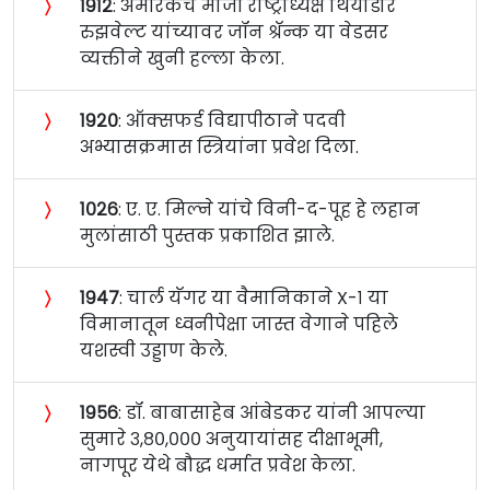
〉
१९१२
: अमेरिकेचे माजी राष्ट्राध्यक्ष थियोडोर
रुझवेल्ट यांच्यावर जॉन श्रॅन्क या वेडसर
व्यक्तीने खुनी हल्ला केला.
〉
१९२०
: ऑक्सफर्ड विद्यापीठाने पदवी
अभ्यासक्रमास स्त्रियांना प्रवेश दिला.
〉
१०२६
: ए. ए. मिल्ने यांचे विनी-द-पूह हे लहान
मुलांसाठी पुस्तक प्रकाशित झाले.
〉
१९४७
: चार्ल यॅगर या वैमानिकाने X-१ या
विमानातून ध्वनीपेक्षा जास्त वेगाने पहिले
यशस्वी उड्डाण केले.
〉
१९५६
: डॉ. बाबासाहेब आंबेडकर यांनी आपल्या
सुमारे ३,८०,००० अनुयायांसह दीक्षाभूमी,
नागपूर येथे बौद्ध धर्मात प्रवेश केला.