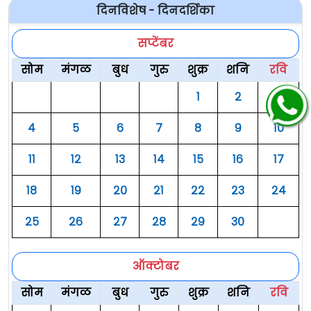
दिनविशेष - दिनदर्शिका
सप्टेंबर
सोम
मंगळ
बुध
गुरु
शुक्र
शनि
रवि
१
२
३
४
५
६
७
८
९
१०
११
१२
१३
१४
१५
१६
१७
१८
१९
२०
२१
२२
२३
२४
२५
२६
२७
२८
२९
३०
ऑक्टोबर
सोम
मंगळ
बुध
गुरु
शुक्र
शनि
रवि