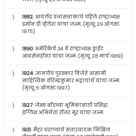
〉
१८८२
: आयर्लंड प्रजासत्ताकाचे पहिले राष्ट्राध्यक्ष
इमॉन डी व्हॅलेरा यांचा जन्म. (मृत्यू: २९ ऑगस्ट
१९७५)
〉
१८९०
: अमेरिकेचे ३४ वे राष्ट्राध्यक्ष ड्वाईट
आयसेनहॉवर यांचा जन्म. (मृत्यू: २८ मार्च १९६९)
〉
१९२४
: ज्ञानपीठ पुरस्कार विजेते आसामी
साहित्यिक वीरेन्द्रकुमार भट्टाचार्य यांचा जन्म.
(मृत्यू: ६ ऑगस्ट १९९७)
〉
१९२७
: जेम्स बाँडच्या भूमिकांसाठी प्रसिद्ध
इंग्लिश अभिनेता रॉजर मूर यांचा जन्म.
〉
१९३१
: मैहर घराण्याचे सतारवादक निखिल