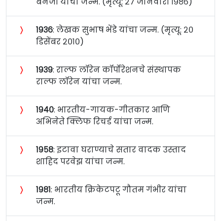
बॅनर्जी यांचा जन्म. (मृत्यू: २७ जानेवारी १९८६)
〉
१९३६
: लेखक सुभाष भेंडे यांचा जन्म. (मृत्यू: २०
डिसेंबर २०१०)
〉
१९३९
: राल्फ लॉरेन कॉर्पोरेशनचे संस्थापक
राल्फ लॉरेन यांचा जन्म.
〉
१९४०
: भारतीय-गायक-गीतकार आणि
अभिनेते क्लिफ रिचर्ड यांचा जन्म.
〉
१९५८
: इटावा घराण्याचे सतार वादक उस्ताद
शाहिद परवेझ यांचा जन्म.
〉
१९८१
: भारतीय क्रिकेटपटू गौतम गंभीर यांचा
जन्म.