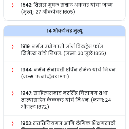
〉
१५४२
: तिसरा मुघल सम्राट अकबर यांचा जन्म
(मृत्यू : २७ ऑक्टोबर १६०५)
१४ ऑक्टोबर मृत्यू
〉
१९१९
: जर्मन उद्योगपती जॉर्ज विलहेम फॉन
सिमेन्स यांचे निधन. (जन्म: ३० जुलै १८५५)
〉
१९४४
: जर्मन सेनापती एर्विन रोमेल यांचे निधन.
(जन्म: १५ नोव्हेंबर १८९१)
〉
१९४७
: साहित्यसम्राट नरसिंह चिंतामण तथा
तात्यासाहेब केळकर यांचे निधन. (जन्म: २४
ऑगस्ट १८७२)
〉
१९५३
: संततिनियमन आणि लैंगिक शिक्षणसाठी