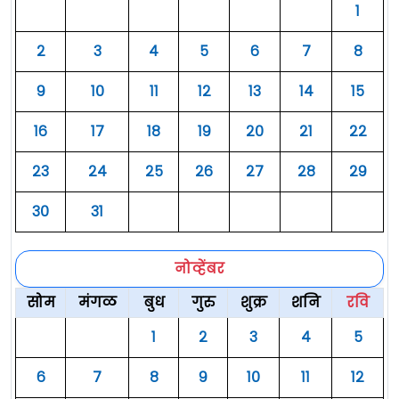
१
२
३
४
५
६
७
८
९
१०
११
१२
१३
१४
१५
१६
१७
१८
१९
२०
२१
२२
२३
२४
२५
२६
२७
२८
२९
३०
३१
नोव्हेंबर
सोम
मंगळ
बुध
गुरु
शुक्र
शनि
रवि
१
२
३
४
५
६
७
८
९
१०
११
१२