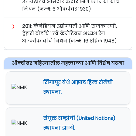
उत्तराखंडचे आमदार केदार सिंग फोनिया यांचे
निधन (जन्म: ६ ऑक्टोबर १९३०)
〉
२०११
: कॅनेडियन उद्योगपती आणि राजकारणी,
ट्रेझरी बोर्डाचे १७वे कॅनेडियन अध्यक्ष रेग
अल्कॉक यांचे निधन (जन्म: १६ एप्रिल १९४८)
ऑक्टोबर महिन्यातील महत्त्वाच्या आणि विशेष घटना
सिंगापूर येथे आझाद हिन्द सेनेची
स्थापना.
संयुक्त राष्ट्रांची (United Nations)
स्थापना झाली.