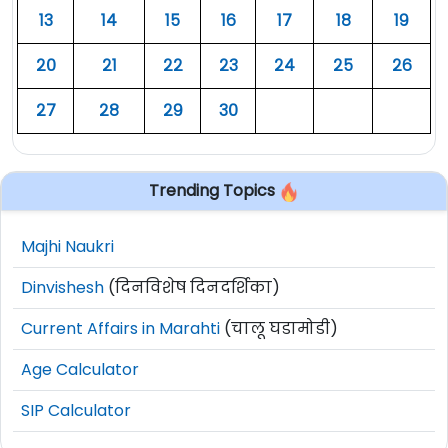
१३
१४
१५
१६
१७
१८
१९
२०
२१
२२
२३
२४
२५
२६
२७
२८
२९
३०
Trending Topics
Majhi Naukri
Dinvishesh
(दिनविशेष दिनदर्शिका)
Current Affairs in Marahti
(चालू घडामोडी)
Age Calculator
SIP Calculator