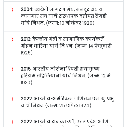
〉
२००४
: स्वदेशी जागरण मंच, मजदूर संघ व
कामगार संघ यांचे संस्थापक दत्तोपंत ठेंगडी
यांचे निधन. (जन्म: १० नोव्हेंबर १९२०)
〉
२०१३
: केन्द्रीय मंत्री व सामाजिक कार्यकर्ते
मोहन धारिया यांचे निधन. (जन्म: १४ फेब्रुवारी
१९२५)
〉
२०१५
: भारतीय नौसेनाधिपती राधाकृष्ण
हरिराम तहिलियानी यांचे निधन. (जन्म: १२ मे
१९३०)
〉
२०२२
: भारतीय-अमेरिकन गणितज्ञ एन. यु. प्रभु
यांचे निधन (जन्म: २५ एप्रिल १९२४)
〉
२०२२
: भारतीय राजकारणी, उत्तर प्रदेश आणि