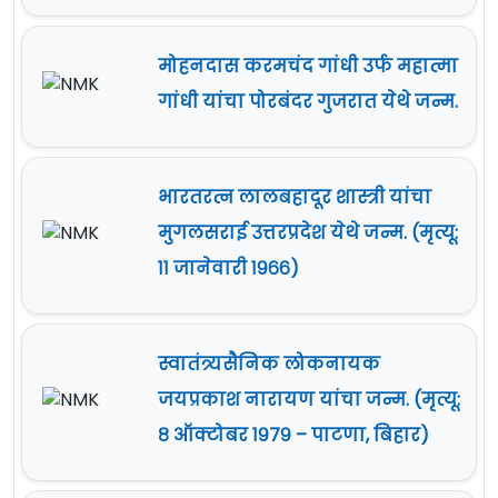
मोहनदास करमचंद गांधी उर्फ महात्मा
गांधी यांचा पोरबंदर गुजरात येथे जन्म.
भारतरत्न लालबहादूर शास्त्री यांचा
मुगलसराई उत्तरप्रदेश येथे जन्म. (मृत्यू:
११ जानेवारी १९६६)
स्वातंत्र्यसैनिक लोकनायक
जयप्रकाश नारायण यांचा जन्म. (मृत्यू:
८ ऑक्टोबर १९७९ – पाटणा, बिहार)