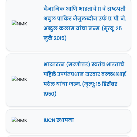
वैज्ञानिक आणि भारताचे ११ वे राष्ट्रपती
अवुल पाकिर जैनुलब्दीन उर्फ ए. पी. जे.
अब्दुल कलाम यांचा जन्म. (मृत्यू: २५
जुलै २०१५)
भारतरत्‍न (मरणोत्तर) स्वतंत्र भारताचे
पहिले उपपंतप्रधान सरदार वल्लभभाई
पटेल यांचा जन्म. (मृत्यू: १५ डिसेंबर
१९५०)
IUCN स्थापना