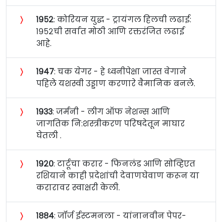
〉
१९५२
: कोरियन युद्ध - ट्रायंगल हिलची लढाई:
१९५२ची सर्वात मोठी आणि रक्तरंजित लढाई
आहे.
〉
१९४७
: चक येगर - हे ध्वनीपेक्षा जास्त वेगाने
पहिले यशस्वी उड्डाण करणारे वैमानिक बनले.
〉
१९३३
: जर्मनी - लीग ऑफ नेशन्स आणि
जागतिक नि:शस्त्रीकरण परिषदेतून माघार
घेतली .
〉
१९२०
: टार्टूचा करार - फिनलंड आणि सोव्हिएत
रशियाने काही प्रदेशांची देवाणघेवाण करून या
करारावर स्वाक्षरी केली.
〉
१८८४
: जॉर्ज ईस्टमनला - यांनानवीन पेपर-