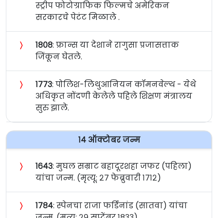
स्ट्रीप फोटोग्राफिक फिल्मचे अमेरिकन
सरकारचे पेटंट मिळाले .
〉
१८०८
: फ्रान्स या देशाने रागुसा प्रजासत्ताक
जिंकून घेतले.
〉
१७७३
: पोलिश-लिथुआनियन कॉमनवेल्थ - येथे
अधिकृत नोंदणी केलेले पहिले शिक्षण मंत्रालय
सुरु झाले.
१४ ऑक्टोबर जन्म
〉
१६४३
: मुघल सम्राट बहादूरशहा जफर (पहिला)
यांचा जन्म. (मृत्यू: २७ फेब्रुवारी १७१२)
〉
१७८४
: स्पेनचा राजा फर्डिनांड (सातवा) यांचा
जन्म. (मृत्यू: २९ सप्टेंबर १८३३)