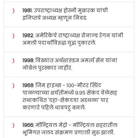
〉
१९८१
: उपराष्ट्राध्यक्ष होस्नी मुबारक यांची
इजिप्तचे अध्यक्ष म्हणून निवड.
〉
१९८२
: अमेरिकेचे राष्ट्राध्यक्ष रोनाल्ड रेगन यांनी
अमली पदार्थांविरुद्ध युद्ध पुकारले.
〉
१९९८
: विख्यात अर्थशास्त्रज्ञ अमर्त्य सेन यांना
नोबेल पुरस्कार जाहीर.
〉
१९६८
: जिम हाइन्स - १००-मीटर स्प्रिंट
पाळण्याच्या शर्यतीमध्ये ९.९५ सेकंद वेळेसह
तथाकथित 'दहा-सेकंदचा अडथळा' पार
करणारे पहिले धावपटू बनले.
〉
१९६६
: मॉन्ट्रियल मेट्रो - मॉन्ट्रियल शहरातील
भूमिगत जलद संक्रमण प्रणाली सुरु झाली.