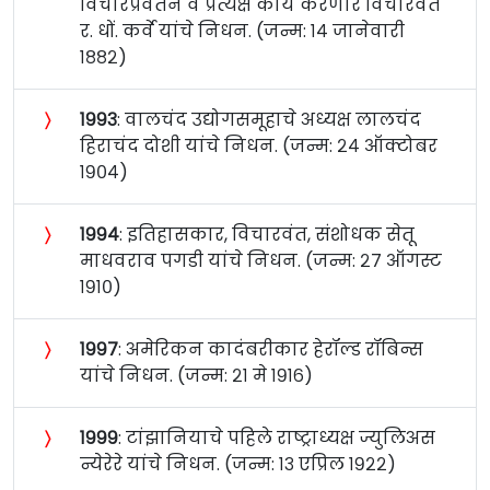
विचारप्रवर्तन व प्रत्यक्ष कार्य करणारे विचारवंत
र. धों. कर्वे यांचे निधन. (जन्म: १४ जानेवारी
१८८२)
〉
१९९३
: वालचंद उद्योगसमूहाचे अध्यक्ष लालचंद
हिराचंद दोशी यांचे निधन. (जन्म: २४ ऑक्टोबर
१९०४)
〉
१९९४
: इतिहासकार, विचारवंत, संशोधक सेतू
माधवराव पगडी यांचे निधन. (जन्म: २७ ऑगस्ट
१९१०)
〉
१९९७
: अमेरिकन कादंबरीकार हेरॉल्ड रॉबिन्स
यांचे निधन. (जन्म: २१ मे १९१६)
〉
१९९९
: टांझानियाचे पहिले राष्ट्राध्यक्ष ज्युलिअस
न्येरेरे यांचे निधन. (जन्म: १३ एप्रिल १९२२)