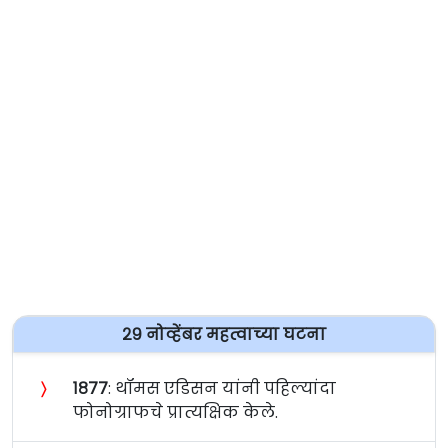
२९ नोव्हेंबर महत्वाच्या घटना
〉
१८७७
: थॉमस एडिसन यांनी पहिल्यांदा
फोनोग्राफचे प्रात्यक्षिक केले.