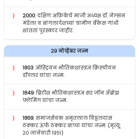
〉
२०००
: दक्षिण अफ्रिकेचे माजी अध्यक्ष डॉ. नेल्सन
मंडेला व बांगलादेशच्या ग्रामीण बँकेस गांधी
शांतता पुरस्कार जाहीर.
२९ नोव्हेंबर जन्म
〉
१८०३
: ऑस्ट्रियन भौतिकशास्त्रज्ञ क्रिस्चीयन
डॉपलर यांचा जन्म.
〉
१८४९
: ब्रिटीश भौतिकशास्त्रज्ञ सर जॉन अँब्रोझ
फ्लेमिंग यांचा जन्म.
〉
१८६९
: समाजसेवक अमृतलाल विठ्ठलदास
ठक्कर ऊर्फ ठक्कर बाप्पा यांचा जन्म. (मृत्यू:
२० जानेवारी १९५१)