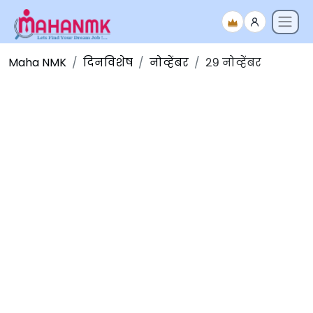
Maha NMK
दिनविशेष
नोव्हेंबर
२९ नोव्हेंबर