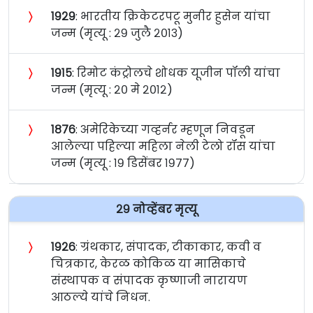
〉
१९२९
: भारतीय क्रिकेटरपटू मुनीर हुसेन यांचा
जन्म (मृत्यू : २९ जुलै २०१३)
〉
१९१५
: रिमोट कंट्रोलचे शोधक यूजीन पॉली यांचा
जन्म (मृत्यू : २० मे २०१२)
〉
१८७६
: अमेरिकेच्या गव्हर्नर म्हणून निवडून
आलेल्या पहिल्या महिला नेली टेलो रॉस यांचा
जन्म (मृत्यू : १९ डिसेंबर १९७७)
२९ नोव्हेंबर मृत्यू
〉
१९२६
: ग्रंथकार, संपादक, टीकाकार, कवी व
चित्रकार, केरळ कोकिळ या मासिकाचे
संस्थापक व संपादक कृष्णाजी नारायण
आठल्ये यांचे निधन.