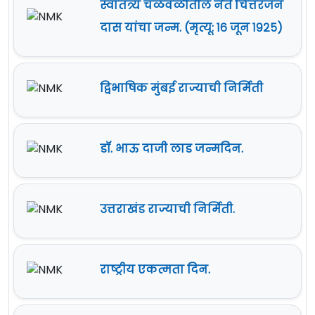
स्वातंत्र्य चळवळीतील नेते चित्तरंजन
दास यांचा जन्म. (मृत्यू: १६ जून १९२५)
द्विभाषिक मुंबई राज्याची निर्मिती
डॉ. भाऊ दाजी लाड जन्मदिन.
उत्तराखंड राज्याची निर्मिती.
राष्ट्रीय एकत्मता दिन.