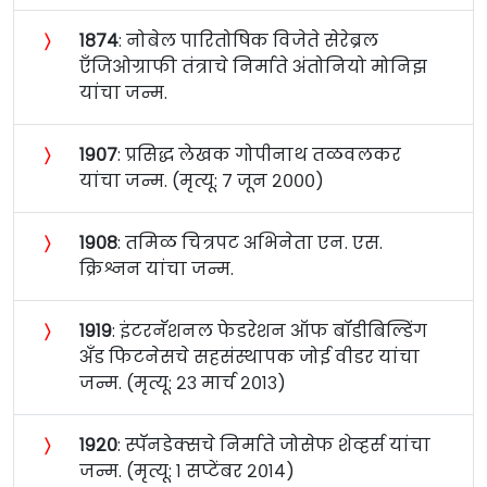
〉
१८७४
: नोबेल पारितोषिक विजेते सेरेब्रल
एँजिओग्राफी तंत्राचे निर्माते अंतोनियो मोनिझ
यांचा जन्म.
〉
१९०७
: प्रसिद्ध लेखक गोपीनाथ तळवलकर
यांचा जन्म. (मृत्यू: ७ जून २०००)
〉
१९०८
: तमिळ चित्रपट अभिनेता एन. एस.
क्रिश्नन यांचा जन्म.
〉
१९१९
: इंटरनॅशनल फेडरेशन ऑफ बॉडीबिल्डिंग
अँड फिटनेसचे सहसंस्थापक जोई वीडर यांचा
जन्म. (मृत्यू: २३ मार्च २०१३)
〉
१९२०
: स्पॅनडेक्सचे निर्माते जोसेफ शेव्हर्स यांचा
जन्म. (मृत्यू: १ सप्टेंबर २०१४)