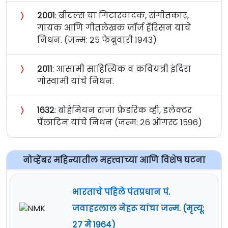
〉
२००१
: बीटल्स चा गिटारवादक, संगीतकार,
गायक आणि गीतलेखक जॉर्ज हॅरिसन यांचे
निधन. (जन्म: २५ फेब्रुवारी १९४३)
〉
२०११
: आसामी साहित्यिक व कवियत्री इंदिरा
गोस्वामी यांचे निधन.
〉
१६३२
: बोहेमियन राजा फ्रेडरिक व्ही, इलेक्टर
पॅलाटिन यांचे निधन (जन्म: २६ ऑगस्ट १५९६)
नोव्हेंबर महिन्यातील महत्त्वाच्या आणि विशेष घटना
भारताचे पहिले पंतप्रधान पं.
जवाहरलाल नेहरू यांचा जन्म. (मृत्यू:
२७ मे १९६४)