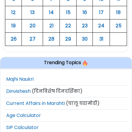
१२
१३
१४
१५
१६
१७
१८
१९
२०
२१
२२
२३
२४
२५
२६
२७
२८
२९
३०
३१
Trending Topics
Majhi Naukri
Dinvishesh
(दिनविशेष दिनदर्शिका)
Current Affairs in Marahti
(चालू घडामोडी)
Age Calculator
SIP Calculator