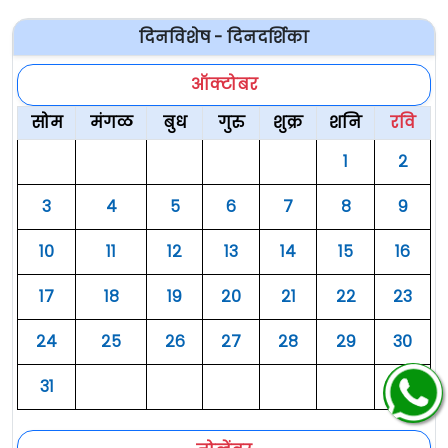
दिनविशेष - दिनदर्शिका
ऑक्टोबर
सोम
मंगळ
बुध
गुरु
शुक्र
शनि
रवि
१
२
३
४
५
६
७
८
९
१०
११
१२
१३
१४
१५
१६
१७
१८
१९
२०
२१
२२
२३
२४
२५
२६
२७
२८
२९
३०
३१