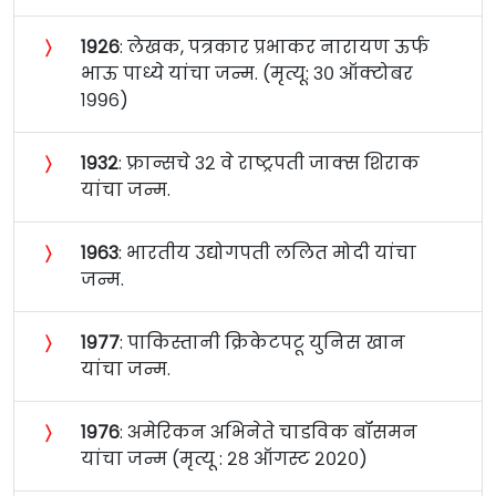
〉
१९२६
: लेखक, पत्रकार प्रभाकर नारायण ऊर्फ
भाऊ पाध्ये यांचा जन्म. (मृत्यू: ३० ऑक्टोबर
१९९६)
〉
१९३२
: फ्रान्सचे ३२ वे राष्ट्रपती जाक्स शिराक
यांचा जन्म.
〉
१९६३
: भारतीय उद्योगपती ललित मोदी यांचा
जन्म.
〉
१९७७
: पाकिस्तानी क्रिकेटपटू युनिस खान
यांचा जन्म.
〉
१९७६
: अमेरिकन अभिनेते चाडविक बॉसमन
यांचा जन्म (मृत्यू : २८ ऑगस्ट २०२०)