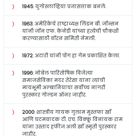
〉
१९४५
: युगोस्लाव्हिया प्रजासत्ताक बनले.
〉
१९६३
: अमेरिकेचे राष्ट्राध्यक्ष लिंडन बी. जॉन्सन
यांनी जॉन एफ. केनेडी यांच्या हत्येची चौकशी
करण्यासाठी वॉरन समिती नेमली.
〉
१९७२
: अटारी यांनी पोंग हा गेम प्रकाशित केला.
〉
१९९६
: नोबेल पारितोषिक विजेत्या
समाजसेविका मदर तेरेसा यांना त्यांची
मायभूमी अल्बानियाचा सर्वोच्‍च नागरी
पुरस्कार गोल्डन ऑनर जाहीर.
〉
२०००
: शास्त्रीय गायक गुलाम मुस्तफा खाँ
आणि घटमवादक टी. एच. विक्‍कू विनायक राम
यांना उस्ताद हफीज अली खाँ स्मृती पुरस्कार
जाहीर.