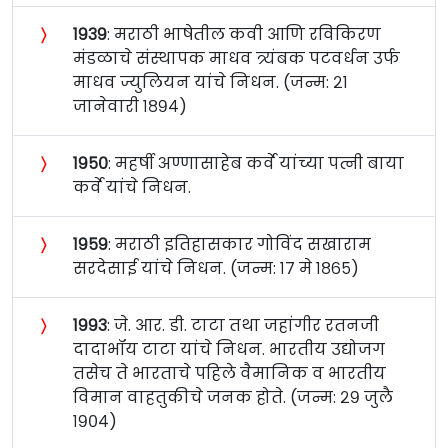
〉
१९३९
: मराठी भाषेतील कवी आणि रविकिरण
मंडळाचे संस्थापक माधव त्र्यंबक पटवर्धन उर्फ
माधव ज्युलियन यांचे निधन. (जन्म: २१
जानेवारी १८९४)
〉
१९५०
: महर्षी अण्णासाहेब कर्वे यांच्या पत्नी बाया
कर्वे यांचे निधन.
〉
१९५९
: मराठी इतिहासकार गोविंद सखाराम
सरदेसाई यांचे निधन. (जन्म: १७ मे १८६५)
〉
१९९३
: जे. आर. डी. टाटा तथा जहांगीर रतनजी
दादाभॉय टाटा यांचे निधन. भारतीय उद्योजग
तसेच ते भारताचे पहिले वैमानिक व भारतीय
विमान वाहतुकीचे जनक होते. (जन्म: २९ जुलै
१९०४)