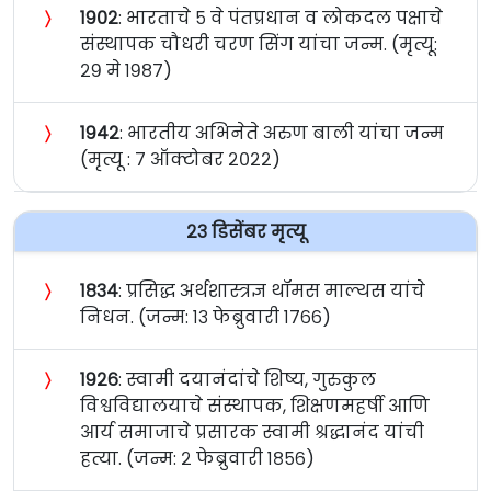
〉
१९०२
: भारताचे ५ वे पंतप्रधान व लोकदल पक्षाचे
संस्थापक चौधरी चरण सिंग यांचा जन्म. (मृत्यू:
२९ मे १९८७)
〉
१९४२
: भारतीय अभिनेते अरुण बाली यांचा जन्म
(मृत्यू : ७ ऑक्टोबर २०२२)
२३ डिसेंबर मृत्यू
〉
१८३४
: प्रसिद्ध अर्थशास्त्रज्ञ थॉमस माल्थस यांचे
निधन. (जन्म: १३ फेब्रुवारी १७६६)
〉
१९२६
: स्वामी दयानंदांचे शिष्य, गुरुकुल
विश्वविद्यालयाचे संस्थापक, शिक्षणमहर्षी आणि
आर्य समाजाचे प्रसारक स्वामी श्रद्धानंद यांची
हत्या. (जन्म: २ फेब्रुवारी १८५६)