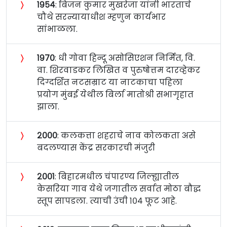
〉
१९५४
: बिजन कुमार मुखरेजा यांनी भारताचे
चौथे सरन्यायाधीश म्हणुन कार्यभार
सांभाळला.
〉
१९७०
: धी गोवा हिन्दू असोसिएशन निर्मित, वि.
वा. शिरवाडकर लिखित व पुरुषोत्तम दारव्हेकर
दिग्दर्शित नटसम्राट या नाटकाचा पहिला
प्रयोग मुंबई येथील बिर्ला मातोश्री सभागृहात
झाला.
〉
२०००
: कलकत्ता शहराचे नाव कोलकता असे
बदलण्यास केंद्र सरकारची मंजुरी
〉
२००१
: बिहारमधील चंपारण्य जिल्ह्यातील
केसरिया गाव येथे जगातील सर्वात मोठा बौद्ध
स्तूप सापडला. त्याची उंची १०४ फूट आहे.