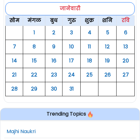
जानेवारी
सोम
मंगळ
बुध
गुरु
शुक्र
शनि
रवि
१
२
३
४
५
६
७
८
९
१०
११
१२
१३
१४
१५
१६
१७
१८
१९
२०
२१
२२
२३
२४
२५
२६
२७
२८
२९
३०
३१
Trending Topics
Majhi Naukri