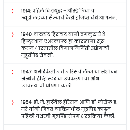
〉
१९१४
: पहिले विश्वयुद्ध – ऑस्ट्रेलिया व
न्यूझीलंडच्या सैन्याचे कैरो इजिप्त येथे आगमन.
〉
१९४०
: वालचंद हिराचंद यांनी बंगळुरु येथे
हिन्दुस्थान एअरक्राफ्ट हा कारखाना सुरू
करून भारतातील विमाननिर्मिती उद्योगाची
मुहूर्तमेढ रोवली.
〉
१९४७
: अमेरिकेतील बेल रिसर्च लॅब्ज या संशोधन
संस्थेने ट्रॅन्झिस्टर या उपकरणाचा शोध
लावल्याची घोषणा केली.
〉
१९५४
: डॉ. जे. हार्टवेल हॅरिसन आणि डॉ. जोसेफ इ.
मरे यांनी जिवंत व्यक्तिमधील मूत्रपिंड काढुन
पहिली यशस्वी मूत्रपिंडारोपण शस्त्रक्रिया केली.