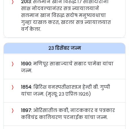
〉
२०१३
: सलमान खान विरुद्ध १७ साक्षीदारांनी
साक्ष नोदवल्यानंतर सत्र न्यायालयाने
सलमान खान विरुद्ध सदोष मनुष्यवधाचा
गुन्हा दाखल करत, खटला सत्र न्यायालयात
वर्ग केला.
२३ डिसेंबर जन्म
〉
१६९०
: मणिपूर साम्राज्याचे सम्राट पामेबा यांचा
जन्म.
〉
१८५४
: ब्रिटिश वनस्पतीशास्त्रज्ञ हेन्‍री बी. गुप्पी
यांचा जन्म. (मृत्यू: २३ एप्रिल १९२६)
〉
१८९७
: ओरिसातील कवी, नाटककार व पत्रकार
कविचंद्र कालिचरण पटनाईक यांचा जन्म.