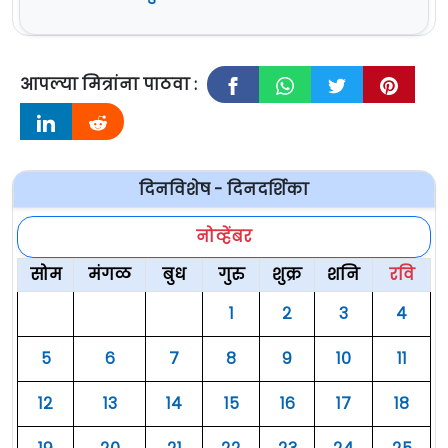
आपल्या मित्रांना पाठवा :
दिनविशेष - दिनदर्शिका
नोव्हेंबर
सोम
मंगळ
बुध
गुरु
शुक्र
शनि
रवि
१
२
३
४
५
६
७
८
९
१०
११
१२
१३
१४
१५
१६
१७
१८