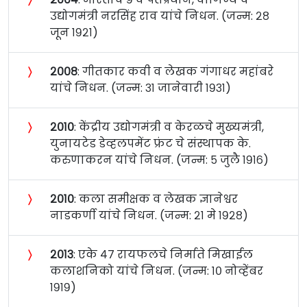
उद्योगमंत्री नरसिंह राव यांचे निधन. (जन्म: २८
जून १९२१)
〉
२००८
: गीतकार कवी व लेखक गंगाधर महांबरे
यांचे निधन. (जन्म: ३१ जानेवारी १९३१)
〉
२०१०
: केंद्रीय उद्योगमंत्री व केरळचे मुख्यमंत्री,
युनायटेड डेव्हलपमेंट फ्रंट चे संस्थापक के.
करुणाकरन यांचे निधन. (जन्म: ५ जुलै १९१६)
〉
२०१०
: कला समीक्षक व लेखक ज्ञानेश्वर
नाडकर्णी यांचे निधन. (जन्म: २१ मे १९२८)
〉
२०१३
: एके ४७ रायफलचे निर्माते मिखाईल
कलाशनिको यांचे निधन. (जन्म: १० नोव्हेंबर
१९१९)