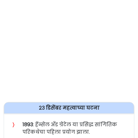
२३ डिसेंबर महत्वाच्या घटना
〉
१८९३
: हॅन्सेल अ‍ॅंड ग्रेटेल या प्रसिद्ध सांगितिक
परिकथेचा पहिला प्रयोग झाला.