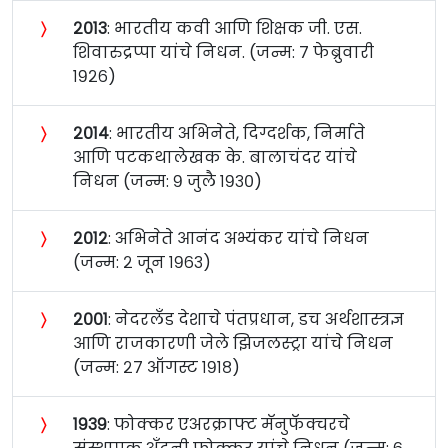
〉
२०१३
: भारतीय कवी आणि शिक्षक जी. एस.
शिवारुद्रप्पा यांचे निधन. (जन्म: ७ फेब्रुवारी
१९२६)
〉
२०१४
: भारतीय अभिनेते, दिग्दर्शक, निर्माते
आणि पटकथालेखक के. बालाचंदर यांचे
निधन (जन्म: ९ जुलै १९३०)
〉
२०१२
: अभिनेते आनंद अभ्यंकर यांचे निधन
(जन्म: २ जून १९६३)
〉
२००१
: नेदरलँड देशाचे पंतप्रधान, डच अर्थशास्त्रज्ञ
आणि राजकारणी जेले झिजलस्ट्रा यांचे निधन
(जन्म: २७ ऑगस्ट १९१८)
〉
१९३९
: फोक्कर एअरक्राफ्ट मॅनुफॅक्चरचे