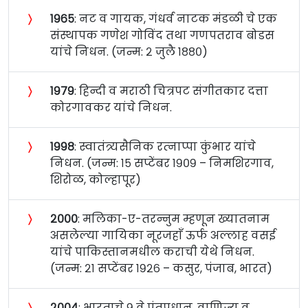
〉
१९६५
: नट व गायक, गंधर्व नाटक मंडळी चे एक
संस्थापक गणेश गोविंद तथा गणपतराव बोडस
यांचे निधन. (जन्म: २ जुलै १८८०)
〉
१९७९
: हिन्दी व मराठी चित्रपट संगीतकार दत्ता
कोरगावकर यांचे निधन.
〉
१९९८
: स्वातंत्र्यसैनिक रत्‍नाप्पा कुंभार यांचे
निधन. (जन्म: १५ सप्टेंबर १९०९ – निमशिरगाव,
शिरोळ, कोल्हापूर)
〉
२०००
: मलिका-ए-तरन्नुम म्हणून ख्यातनाम
असलेल्या गायिका नूरजहाँ ऊर्फ अल्लाह वसई
यांचे पाकिस्तानमधील कराची येथे निधन.
(जन्म: २१ सप्टेंबर १९२६ – कसुर, पंजाब, भारत)
〉
२००४
: भारताचे ९ वे पंतप्रधान, वाणिज्य व