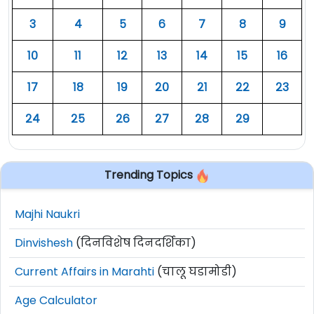
३
४
५
६
७
८
९
१०
११
१२
१३
१४
१५
१६
१७
१८
१९
२०
२१
२२
२३
२४
२५
२६
२७
२८
२९
Trending Topics
Majhi Naukri
Dinvishesh
(दिनविशेष दिनदर्शिका)
Current Affairs in Marahti
(चालू घडामोडी)
Age Calculator