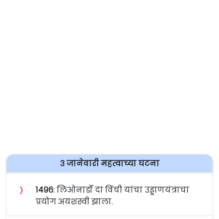
३ जानेवारी महत्वाच्या घटना
〉
१४९६
: लिओनार्डो दा विंची यांचा उड्डाणयंत्राचा
प्रयोग अयशस्वी झाला.