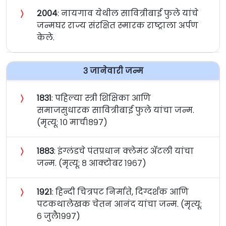
〉
२००४
: नायगाव येथील सावित्रीबाई फुले यांचे
जन्मघर राज्य संरक्षित स्मारक राष्ट्राला अर्पण
केले.
३ जानेवारी जन्म
〉
१८३१
: पहिल्या स्त्री शिक्षिका आणि
समाजसुधारक सावित्रीबाई फुले यांचा जन्म.
(मृत्यू: १० मार्च१८९७)
〉
१८८३
: इंग्लंडचे पंतप्रधान क्लेमंट अ‍ॅटली यांचा
जन्म. (मृत्यू: ८ आक्टोबर १९६७)
〉
१९२१
: हिन्दी चित्रपट निर्माते, दिग्दर्शक आणि
पटकथालेखक चेतन आनंद यांचा जन्म. (मृत्यू:
६ जुलै१९९७)