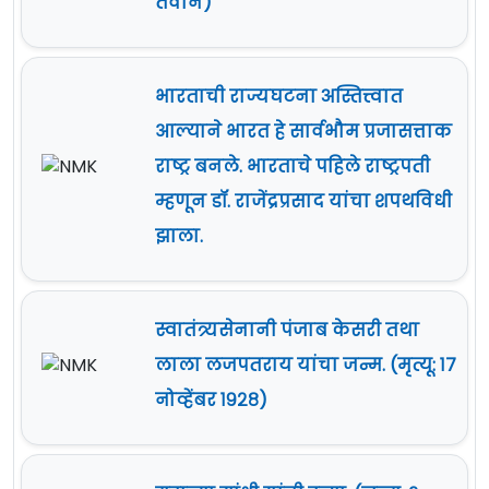
तैवान)
भारताची राज्यघटना अस्तित्त्वात
आल्याने भारत हे सार्वभौम प्रजासत्ताक
राष्ट्र बनले. भारताचे पहिले राष्ट्रपती
म्हणून डॉ. राजेंद्रप्रसाद यांचा शपथविधी
झाला.
स्वातंत्र्यसेनानी पंजाब केसरी तथा
लाला लजपतराय यांचा जन्म. (मृत्यू: १७
नोव्हेंबर १९२८)