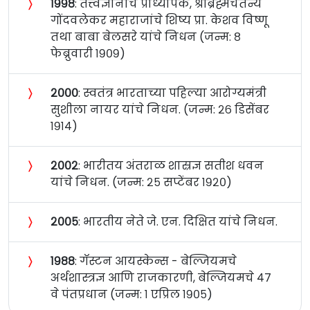
〉
१९९८
: तत्त्वज्ञानाचे प्राध्यापक, श्रीब्रह्मचैतन्य
गोंदवलेकर महाराजांचे शिष्य प्रा. केशव विष्णू
तथा बाबा बेलसरे यांचे निधन (जन्म: ८
फेब्रुवारी १९०९)
〉
२०००
: स्वतंत्र भारताच्या पहिल्या आरोग्यमंत्री
सुशीला नायर यांचे निधन. (जन्म: २६ डिसेंबर
१९१४)
〉
२००२
: भारीतय अंतराळ शास्रज्ञ सतीश धवन
यांचे निधन. (जन्म: २५ सप्टेंबर १९२०)
〉
२००५
: भारतीय नेते जे. एन. दिक्षित यांचे निधन.
〉
१९८८
: गॅस्टन आयस्केन्स - बेल्जियमचे
अर्थशास्त्रज्ञ आणि राजकारणी, बेल्जियमचे ४७
वे पंतप्रधान (जन्म: १ एप्रिल १९०५)