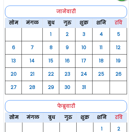
जानेवारी
सोम
मंगळ
बुध
गुरु
शुक्र
शनि
रवि
१
२
३
४
५
६
७
८
९
१०
११
१२
१३
१४
१५
१६
१७
१८
१९
२०
२१
२२
२३
२४
२५
२६
२७
२८
२९
३०
३१
फेब्रुवारी
सोम
मंगळ
बुध
गुरु
शुक्र
शनि
रवि
१
२