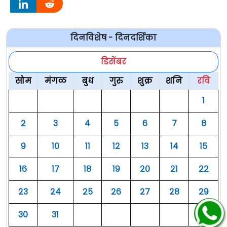
दिनविशेष - दिनदर्शिका
डिसेंबर
सोम
मंगळ
बुध
गुरु
शुक्र
शनि
रवि
१
२
३
४
५
६
७
८
९
१०
११
१२
१३
१४
१५
१६
१७
१८
१९
२०
२१
२२
२३
२४
२५
२६
२७
२८
२९
३०
३१