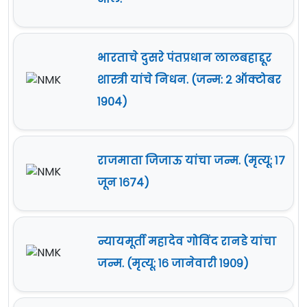
भारताचे दुसरे पंतप्रधान लालबहाद्दूर
शास्त्री यांचे निधन. (जन्म: २ ऑक्टोबर
१९०४)
राजमाता जिजाऊ यांचा जन्म. (मृत्यू: १७
जून १६७४)
न्यायमूर्ती महादेव गोविंद रानडे यांचा
जन्म. (मृत्यू: १६ जानेवारी १९०९)