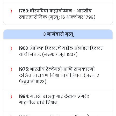
〉
१७६०
: वीरपदिया कट्टाबोम्मन - भारतीय
स्वातंत्र्यसैनिक (मृत्यू : १६ ऑक्टोबर १७९९)
३ जानेवारी मृत्यू
〉
१९०३
: अ‍ॅडॉल्फ हिटलरचे वडील अ‍ॅलॉइस हिटलर
यांचे निधन. (जन्म: ७ जून १८३७)
〉
१९७५
: भारतीय रेल्वेमंत्री आणि राजकारणी
ललित नारायण मिश्रा यांचे निधन. (जन्म: २
फेब्रुवारी १९२३)
〉
१९९४
: मराठी बालकुमार लेखक अमरेंद्र
गाडगीळ यांचे निधन.