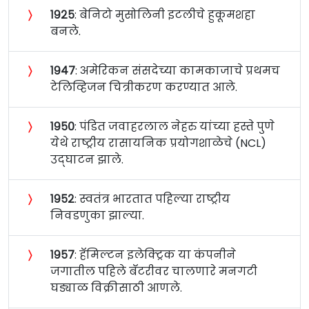
〉
१९२५
: बेनिटो मुसोलिनी इटलीचे हुकूमशहा
बनले.
〉
१९४७
: अमेरिकन संसदेच्या कामकाजाचे प्रथमच
टेलिव्हिजन चित्रीकरण करण्यात आले.
〉
१९५०
: पंडित जवाहरलाल नेहरु यांच्या हस्ते पुणे
येथे राष्ट्रीय रासायनिक प्रयोगशाळेचे (NCL)
उद्‍घाटन झाले.
〉
१९५२
: स्वतंत्र भारतात पहिल्या राष्ट्रीय
निवडणुका झाल्या.
〉
१९५७
: हॅमिल्टन इलेक्ट्रिक या कंपनीने
जगातील पहिले बॅटरीवर चालणारे मनगटी
घड्याळ विक्रीसाठी आणले.