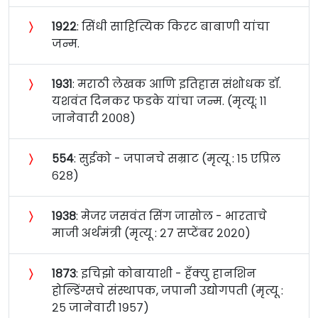
〉
१९२२
: सिंधी साहित्यिक किरट बाबाणी यांचा
जन्म.
〉
१९३१
: मराठी लेखक आणि इतिहास संशोधक डॉ.
यशवंत दिनकर फडके यांचा जन्म. (मृत्यू: ११
जानेवारी २००८)
〉
५५४
: सुईको - जपानचे सम्राट (मृत्यू : १५ एप्रिल
६२८)
〉
१९३८
: मेजर जसवंत सिंग जासोल - भारताचे
माजी अर्थमंत्री (मृत्यू : २७ सप्टेंबर २०२०)
〉
१८७३
: इचिझो कोबायाशी - हँक्यु हानशिन
होल्डिंग्सचे संस्थापक, जपानी उद्योगपती (मृत्यू :
२५ जानेवारी १९५७)