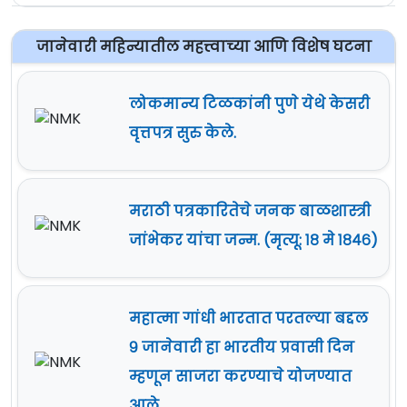
जानेवारी महिन्यातील महत्त्वाच्या आणि विशेष घटना
लोकमान्य टिळकांनी पुणे येथे केसरी
वृत्तपत्र सुरु केले.
मराठी पत्रकारितेचे जनक बाळशास्त्री
जांभेकर यांचा जन्म. (मृत्यू: १८ मे १८४६)
महात्मा गांधी भारतात परतल्या बद्दल
९ जानेवारी हा भारतीय प्रवासी दिन
म्हणून साजरा करण्याचे योजण्यात
आले.