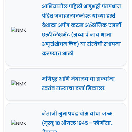
आशियातील पहिली अणुभट्टी पंतप्रधान
पंडित जवाहरलालनेहरू यांच्या हस्ते
देशाला अर्पण करुन अॅटॉमिक एनर्जी
एस्टॅब्लिशमेंट (सध्याचे नाव भाभा
अणुसंशोधन केंद्र) या संस्थेची स्थापना
करण्यात आली.
मणिपूर आणि मेघालय या राज्यांना
स्वतंत्र राज्याचा दर्जा मिळाला.
नेताजी सुभाषचंद्र बोस यांचा जन्म.
(मृत्यू: १८ ऑगस्ट १९४५ – फोर्मोसा,