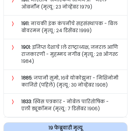
ओबर्नॉन (मृत्यू : २३ नोव्हेंबर १९७९)
〉
१९११
: नायकी इंक कंपनीचे सहसंस्थापक - बिल
बोवरमन (मृत्यू : २४ डिसेंबर १९९९)
〉
१९०१
: इजिप्त देशाचे १ले राष्ट्राध्यक्ष, जनरल आणि
राजकारणी - मुहम्मद नगीब (मृत्यू : २८ ऑगस्ट
१९८४)
〉
१८८५
: जपानी सुमो, १६वे योकोझुना - निशिनोमी
काजिरो (पहिले) (मृत्यू : ३० नोव्हेंबर १९०८)
〉
१८३३
: स्विस पत्रकार - नोबेल पारितोषिक -
एली ड्यूकॉमन (मृत्यू : ७ डिसेंबर १९०६)
१९ फेब्रुवारी मृत्यू