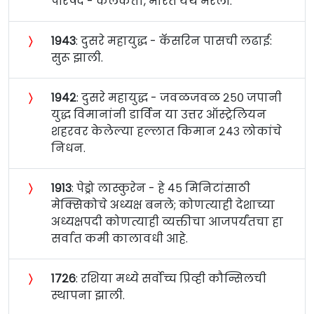
परिषद - कलकत्ता, भारत येथे भरली.
〉
१९४३
: दुसरे महायुद्ध - कॅसरिन पासची लढाई:
सुरू झाली.
〉
१९४२
: दुसरे महायुद्ध - जवळजवळ २५० जपानी
युद्ध विमानांनी डार्विन या उत्तर ऑस्ट्रेलियन
शहरवर केलेल्या हल्लात किमान २४३ लोकांचे
निधन.
〉
१९१३
: पेड्रो लास्कुरेन - हे ४५ मिनिटांसाठी
मेक्सिकोचे अध्यक्ष बनले; कोणत्याही देशाच्या
अध्यक्षपदी कोणत्याही व्यक्तीचा आजपर्यंतचा हा
सर्वात कमी कालावधी आहे.
〉
१७२६
: रशिया मध्ये सर्वोच्च प्रिव्ही कौन्सिलची
स्थापना झाली.