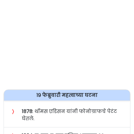
१९ फेब्रुवारी महत्वाच्या घटना
〉
१८७८
: थॉमस एडिसन यांनी फोनोग्राफचे पेटंट
घेतले.