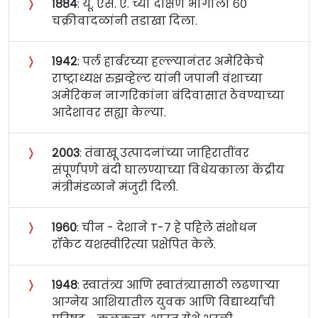
〉
१८८४
: यू. एस. ए. च्या दक्षिण भागाला ६०
चक्रीवादळांनी तडाखा दिला.
〉
१९४२
: पर्ल हार्बरच्या हल्ल्यानंतर अमेरिकेचे
राष्ट्राध्यक्ष रुझव्हेल्ट यांनी जपानी वंशाच्या
अमेरिकन नागरिकांना बंदिवासात ठेवण्याच्या
आदेशावर सह्या केल्या.
〉
२००३
: तंबाखू उत्पादनांच्या जाहिरातींवर
संपूर्णपणे बंदी घालण्याच्या विधेयकाला केंद्रीय
मंत्रीमंडळाने मंजुरी दिली.
〉
१९६०
: चीन - देशाने T-7 हे पहिले संशोधन
रॉकेट यशस्वीरित्या प्रक्षेपित केले.
〉
१९४८
: स्वातंत्र्य आणि स्वातंत्र्यासाठी लढणाऱ्या
आग्नेय आशियातील युवक आणि विद्यार्थ्यांची