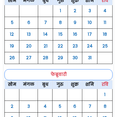
सोम
मंगळ
बुध
गुरु
शुक्र
शनि
रवि
१
२
३
४
५
६
७
८
९
१०
११
१२
१३
१४
१५
१६
१७
१८
१९
२०
२१
२२
२३
२४
२५
२६
२७
२८
२९
३०
३१
फेब्रुवारी
सोम
मंगळ
बुध
गुरु
शुक्र
शनि
रवि
१
२
३
४
५
६
७
८