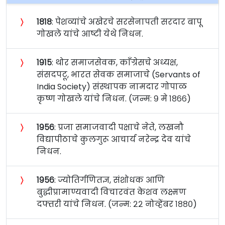
〉
१८१८
: पेशव्यांचे अखेरचे सरसेनापती सरदार बापू
गोखले यांचे आष्टी येथे निधन.
〉
१९१५
: थोर समाजसेवक, काँग्रेसचे अध्यक्ष,
संसदपटू, भारत सेवक समाजाचे (Servants of
India Society) संस्थापक नामदार गोपाळ
कृष्ण गोखले यांचे निधन. (जन्म: ९ मे १८६६)
〉
१९५६
: प्रजा समाजवादी पक्षाचे नेते, लखनौ
विद्यापीठाचे कुलगुरू आचार्य नरेन्द्र देव यांचे
निधन.
〉
१९५६
: ज्योतिर्गणितज्ञ, संशोधक आणि
बुद्धीप्रामाण्यवादी विचारवंत केशव लक्ष्मण
दफ्तरी यांचे निधन. (जन्म: २२ नोव्हेंबर १८८०)