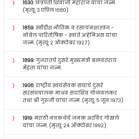
〉
१६३०
: छत्रपती शिवाजी महाराज यांचा जन्म.
(मृत्यू: ३ एप्रिल १६८०)
〉
१८५९
: स्वीडीश भौतिक व रसायनशास्त्रज -
नोबेल पारितोषिक - स्वांते अर्‍हेनिअस यांचा
जन्म. (मृत्यू: २ ऑक्टोबर १९२७)
〉
१८९९
: गुजरातचे दुसरे मुख्यमंत्री बळवंतराय
मेहता यांचा जन्म.
〉
१९०६
: राष्ट्रीय स्वयंसेवक संघाचे दुसरे
सरसंघचालक माधव सदाशिव गोळवलकर
तथा श्री गुरूजी यांचा जन्म. (मृत्यू: ५ जून १९७३)
〉
१९१९
: मराठी नवकथेचे जनक अरविंद गोखले
यांचा जन्म. (मृत्यू: २४ ऑक्टोबर १९९२)