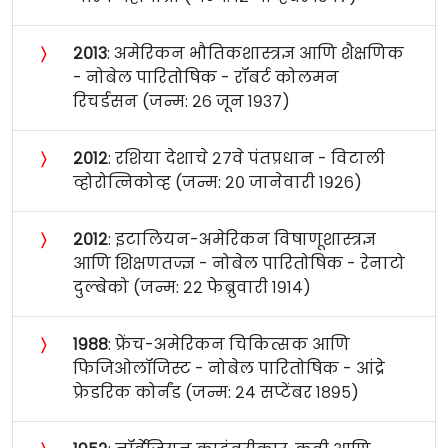
〉
२०१३
: अमेरिकन भौतिकशास्त्रज्ञ आणि शैक्षणिक
- नोबेल पारितोषिक - रॉबर्ट कोलमन
रिचर्डसन (जन्म: २६ जून १९३७)
〉
२०१२
: रशिया देशाचे २७वे पंतप्रधान - विटाली
व्होरोत्निकोव्ह (जन्म: २० जानेवारी १९२६)
〉
२०१२
: इटालियन-अमेरिकन विषाणूशास्त्रज्ञ
आणि शिक्षणतज्ज्ञ - नोबेल पारितोषिक - रेनाटो
दुल्बेको (जन्म: २२ फेब्रुवारी १९१४)
〉
१९८८
: फ्रेंच-अमेरिकन चिकित्सक आणि
फिजिओलॉजिस्ट - नोबेल पारितोषिक - आंद्रे
फ्रेडरिक कोर्नंड (जन्म: २४ सप्टेंबर १८९५)