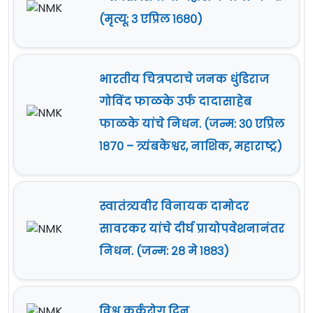
(मृत्यू: ३ एप्रिल १६८०)
भारतीय चित्रपटाचे जनक धुंडिराज
गोविंद फाळके उर्फ दादासाहेब
फाळके यांचे निधन. (जन्म: ३० एप्रिल
१८७० – त्र्यंबकेश्वर, नाशिक, महाराष्ट्र)
स्वातंत्र्यवीर विनायक दामोदर
सावरकर यांचे दीर्घ प्रायोपवेशनानंतर
निधन. (जन्म: २८ मे १८८३)
विश्व कर्करोग दिन