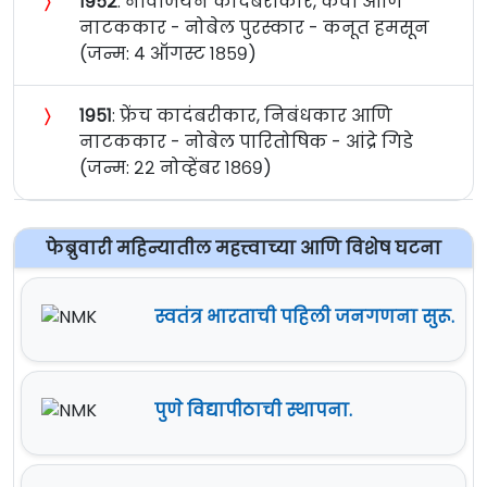
〉
१९५२
: नॉर्वेजियन कादंबरीकार, कवी आणि
नाटककार - नोबेल पुरस्कार - कनूत हमसून
(जन्म: ४ ऑगस्ट १८५९)
〉
१९५१
: फ्रेंच कादंबरीकार, निबंधकार आणि
नाटककार - नोबेल पारितोषिक - आंद्रे गिडे
(जन्म: २२ नोव्हेंबर १८६९)
फेब्रुवारी महिन्यातील महत्त्वाच्या आणि विशेष घटना
स्वतंत्र भारताची पहिली जनगणना सुरू.
पुणे विद्यापीठाची स्थापना.