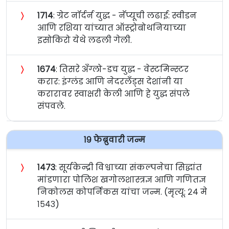
〉
१७१४
: ग्रेट नॉर्दर्न युद्ध - नॅप्यूची लढाई: स्वीडन
आणि रशिया यांच्यात ऑस्ट्रोबोथनियाच्या
इसोकिरो येथे लढली गेली.
〉
१६७४
: तिसरे अँग्लो-डच युद्ध - वेस्टमिन्स्टर
करार: इंग्लंड आणि नेदरलँड्स देशांनी या
करारावर स्वाक्षरी केली आणि हे युद्ध संपले
संपवले.
१९ फेब्रुवारी जन्म
〉
१४७३
: सूर्यकेन्द्री विश्वाच्या संकल्पनेचा सिद्धांत
मांडणारा पोलिश खगोलशास्त्रज्ञ आणि गणितज्ञ
निकोलस कोपर्निकस यांचा जन्म. (मृत्यू: २४ मे
१५४३)