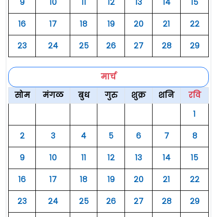
९
१०
११
१२
१३
१४
१५
१६
१७
१८
१९
२०
२१
२२
२३
२४
२५
२६
२७
२८
२९
मार्च
सोम
मंगळ
बुध
गुरु
शुक्र
शनि
रवि
१
२
३
४
५
६
७
८
९
१०
११
१२
१३
१४
१५
१६
१७
१८
१९
२०
२१
२२
२३
२४
२५
२६
२७
२८
२९