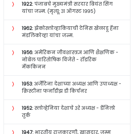
〉
१९२२
: पंजाबचे मुख्यमंत्री सरदार बियंत सिंग
यांचा जन्म. (मृत्यू: ३१ ऑगस्ट १९९५)
〉
१९६२
: झेकोस्लोव्हाकियाची टेनिस खेळाडू हॅना
मंडलिकोव्हा यांचा जन्म.
〉
१९५६
: अमेरिकन जीवशास्त्रज्ञ आणि शैक्षणिक -
नोबेल पारितोषिक विजेते - रॉडरिक
मॅककिनन
〉
१९५३
: अर्जेंटिना देशाच्या अध्यक्ष आणि उपाध्यक्ष -
क्रिस्टीना फर्नांडीझ डी किर्चनर
〉
१९५२
: स्लोव्हेनिया देशाचे ३रे अध्यक्ष - डॅनिलो
तुर्क
〉
१९४७
: भारतीय राजकारणी, खासदार, जम्मू