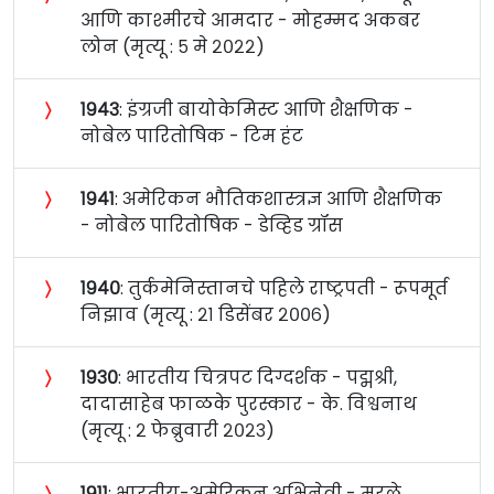
आणि काश्मीरचे आमदार - मोहम्मद अकबर
लोन (मृत्यू : ५ मे २०२२)
〉
१९४३
: इंग्रजी बायोकेमिस्ट आणि शैक्षणिक -
नोबेल पारितोषिक - टिम हंट
〉
१९४१
: अमेरिकन भौतिकशास्त्रज्ञ आणि शैक्षणिक
- नोबेल पारितोषिक - डेव्हिड ग्रॉस
〉
१९४०
: तुर्कमेनिस्तानचे पहिले राष्ट्रपती - रूपमूर्त
निझाव (मृत्यू : २१ डिसेंबर २००६)
〉
१९३०
: भारतीय चित्रपट दिग्दर्शक - पद्मश्री,
दादासाहेब फाळके पुरस्कार - के. विश्वनाथ
(मृत्यू : २ फेब्रुवारी २०२३)
〉
१९११
: भारतीय-अमेरिकन अभिनेत्री - मरले