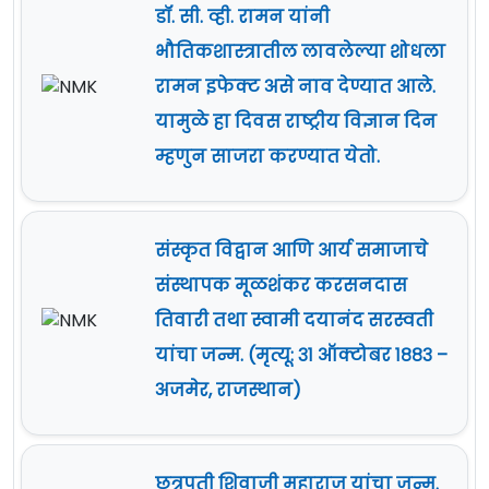
डॉ. सी. व्ही. रामन यांनी
भौतिकशास्त्रातील लावलेल्या शोधला
रामन इफेक्ट असे नाव देण्यात आले.
यामुळे हा दिवस राष्ट्रीय विज्ञान दिन
म्हणुन साजरा करण्यात येतो.
संस्कृत विद्वान आणि आर्य समाजाचे
संस्थापक मूळशंकर करसनदास
तिवारी तथा स्वामी दयानंद सरस्वती
यांचा जन्म. (मृत्यू: ३१ ऑक्टोबर १८८३ –
अजमेर, राजस्थान)
छत्रपती शिवाजी महाराज यांचा जन्म.