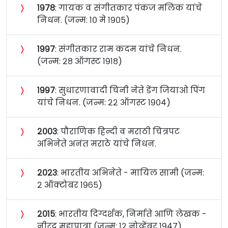
〉
१९७८
: गायक व संगीतकार पंकज मलिक यांचे
निधन. (जन्म: १० मे १९०५)
〉
१९९७
: संगीतकार राम कदम यांचे निधन.
(जन्म: २८ ऑगस्ट १९१८)
〉
१९९७
: सुधारणावादी चिनी नेते डेंग जियाओ पिंग
यांचे निधन. (जन्म: २२ ऑगस्ट १९०४)
〉
२००३
: पौराणिक हिन्दी व मराठी चित्रपट
अभिनेते अनंत मराठे यांचे निधन.
〉
२०२३
: भारतीय अभिनेते - मायिल सामी (जन्म:
२ ऑक्टोबर १९६५)
〉
२०१५
: भारतीय दिग्दर्शक, निर्माते आणि लेखक -
नीरद महापात्रा (जन्म: १२ नोव्हेंबर १९४७)