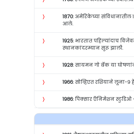
〉
१८७०
: अमेरिकेच्या संविधानातील
आले.
〉
१९२५
: भारतात पहिल्यांदाच विजेवर 
स्थानकांदरम्यान सुरू झाली.
〉
१९२८
: सायमन गो बॅक या घोषण
〉
१९६६
: सोव्हिएत रशियाने लूना-९
〉
१९८६
: पिक्सार ऍनिमेशन स्टुडिओ 