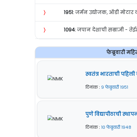
〉
१९५१
: जर्मन उद्योजक, ऑडी मोटार
〉
१०९४
: जपान देशाची सम्राज्ञी - ते
फेब्रुवारी मह
स्वतंत्र भारताची पहिल
दिनांक :
९ फेब्रुवारी १९५१
पुणे विद्यापीठाची स्थापन
दिनांक :
१० फेब्रुवारी १९४८