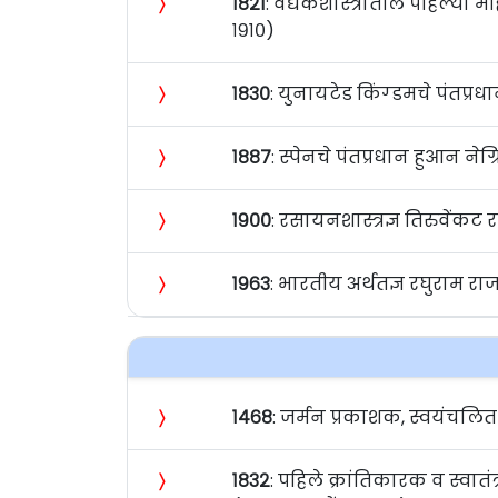
〉
१८२१
: वैद्यकशास्त्रातील पहिल्या म
१९१०)
〉
१८३०
: युनायटेड किंग्डमचे पंतप्रध
〉
१८८७
: स्पेनचे पंतप्रधान हुआन नेग्
〉
१९००
: रसायनशास्त्रज्ञ तिरुवेंकट राज
〉
१९६३
: भारतीय अर्थतज्ञ रघुराम रा
〉
१४६८
: जर्मन प्रकाशक, स्वयंचलित
〉
१८३२
: पहिले क्रांतिकारक व स्वा