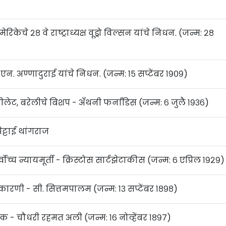
िकेचे २८ वे राष्ट्राध्यक्ष वूड्रो विल्सन यांचे निधन. (जन्म: २८
. एन. अण्णादुराई यांचे निधन. (जन्म: १५ सप्टेंबर १९०९)
लेट, बरेलीचे बिशप - अँथनी फर्नांडिस (जन्म: ६ जुलै १९३६)
ेट्टाई थांगराज
र्वोच्च न्यायमूर्ती - क्रिस्टोस सार्टझेटाकीस (जन्म: ६ एप्रिल १९२९)
ारणी - सी. सित्तमपालम (जन्म: १३ सप्टेंबर १८९८)
क - चौधरी रहमत अली (जन्म: १६ नोव्हेंबर १८९७)