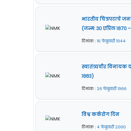
भारतीय चित्रपटाचे जन
(जन्म: ३० एप्रिल १८७० – त
दिनांक :
१६ फेब्रुवारी १९४४
स्वातंत्र्यवीर विनायक 
१८८३)
दिनांक :
२६ फेब्रुवारी १९६६
विश्व कर्करोग दिन
दिनांक :
४ फेब्रुवारी २०००