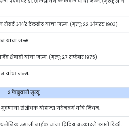
हिला पदवीधर डॉ. एलिझाबेथ ब्लॅकवेल यांचा जन्म. (मृत्यू: ३१ मे
ान रॉबर्ट आर्थर टॅलबोट यांचा जन्म. (मृत्यू: २२ ऑगस्ट १९०३)
रिन यांचा जन्म.
ेंद्र शेषाद्री यांचा जन्म. (मृत्यू: २७ सप्टेंबर १९७५)
जन यांचा जन्म.
३ फेब्रुवारी मृत्यू
 मुद्रणाचा संशोधक योहान्स गटेनबर्ग यांचे निधन.
तंत्र्यसैनिक उमाजी नाईक यांना ब्रिटिश सरकारने फाशी दिली.