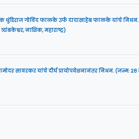
क धुंडिराज गोविंद फाळके उर्फ दादासाहेब फाळके यांचे निधन.
्र्यंबकेश्वर, नाशिक, महाराष्ट्र)
दामोदर सावरकर यांचे दीर्घ प्रायोपवेशनानंतर निधन. (जन्म: २८ 