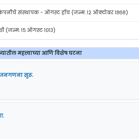
 कंपनीचे संस्थापक - ऑगस्ट हॉच (जन्म: १२ ऑक्टोबर १८६८)
ईशी (जन्म: १५ ऑगस्ट १०१३)
िन्यातील महत्त्वाच्या आणि विशेष घटना
ी जनगणना सुरू.
ा.