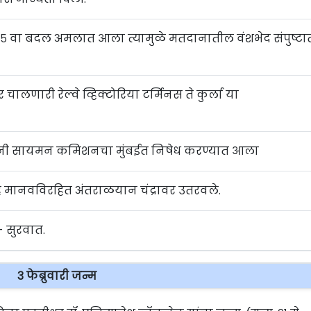
 १५ वा बदल अमलात आला त्यामुळे मतदानातील वंशभेद संपुष्टा
चालणारी रेल्वे व्हिक्टोरिया टर्मिनस ते कुर्ला या
ांनी सायमन कमिशनचा मुंबईत निषेध करण्यात आला
 हे मानवविरहित अंतराळयान चंद्रावर उतरवले.
- सुरवात.
३ फेब्रुवारी जन्म