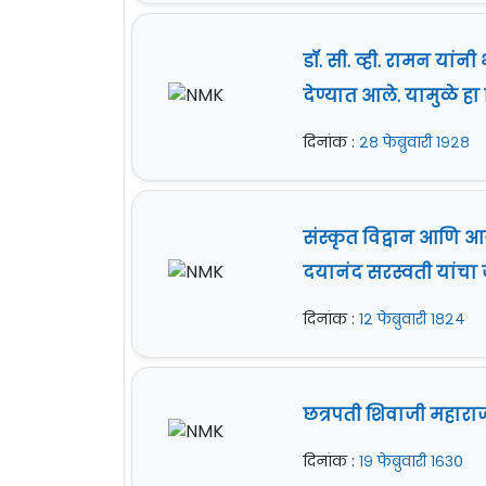
डॉ. सी. व्ही. रामन या
देण्यात आले. यामुळे हा
दिनांक :
२८ फेब्रुवारी १९२८
संस्कृत विद्वान आणि 
दयानंद सरस्वती यांचा ज
दिनांक :
१२ फेब्रुवारी १८२४
छत्रपती शिवाजी महाराज य
दिनांक :
१९ फेब्रुवारी १६३०