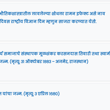
ंनी भौतिकशास्त्रातील लावलेल्या शोधला रामन इफेक्ट असे नाव
 दिवस राष्ट्रीय विज्ञान दिन म्हणुन साजरा करण्यात येतो.
आर्य समाजाचे संस्थापक मूळशंकर करसनदास तिवारी तथा स्वाम
न्म. (मृत्यू: ३१ ऑक्टोबर १८८३ – अजमेर, राजस्थान)
ांचा जन्म. (मृत्यू: ३ एप्रिल १६८०)