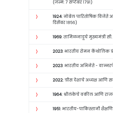
(जन्म: ७ सप्टेंबर १७९१)
〉
१९२४
: नोबेल पारितोषिक विजेते अमेर
डिसेंबर १८५६)
〉
१९६९
: तामिळनाडूचे मुख्यमंत्री सी
〉
२०२३
: भारतीय रोमन कॅथोलिक प्री
〉
२०२३
: भारतीय अभिनेते - वान्नरप
〉
२०२२
: ग्रीस देशाचे अध्यक्ष आणि स
〉
१९६४
: श्रीलंकेचे वकील आणि राजक
〉
१९५१
: भारतीय-पाकिस्तानी शैक्षणि