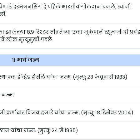
क घेणारे हरभजनसिंग हे पहिले भारतीय गोलंदाज बनले. त्यांनी
ली.
ला झालेल्या ८.९ रिश्टर तीव्रतेच्या एका भूकंपाने त्सूनामीची प्रचं
लोक मृत्यूमुखी पडले.
११ मार्च जन्म
्थापक डेव्हिड होर्सले यांचा जन्म. (मृत्यू: २३ फेब्रुवारी १९३३)
 जन्म.
ी कर्णधार विजय हजारे यांचा जन्म. (मृत्यू: १८ डिसेंबर २००४)
िल्सन यांचा जन्म. (मृत्यू: २४ मे १९९५)