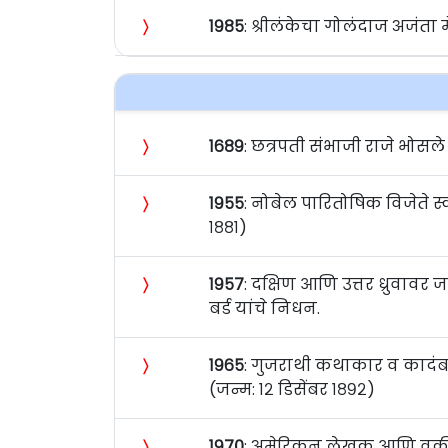
〉
१९८५
: श्रीलंकेचा गोलंदाज अजंता म
〉
१६८९
: छत्रपती संभाजी राजे भोसले
〉
१९५५
: नोबेल पारितोषिक विजेते स्
१८८१)
〉
१९५७
: दक्षिण आणि उत्तर ध्रुवा
बर्ड यांचे निधन.
〉
१९६५
: गुजराथी कथाकार व कादंब
(जन्म: १२ डिसेंबर १८९२)
〉
१९७०
: अमेरिकन लेखक आणि वकील अ