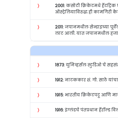
〉
२००१
: कसोटी क्रिकेटमधे हॅटट्रि
ऑस्ट्रेलियाविरुद्ध ही कामगिरी के
〉
२०११
: जपानमधील सेन्डाइच्या पूर्वे
लाट आली. यात जपानमधील हजारो 
〉
१८७३
: युनिव्हर्सल स्टुडिओ चे सहसंस
〉
१९१२
: नाटककार शं. गो. साठे यांचा
〉
१९१५
: भारतीय क्रिकेटपटू आणि माज
〉
१९१६
: इंग्लंडचे पंतप्रधान हॅरॉल्ड व