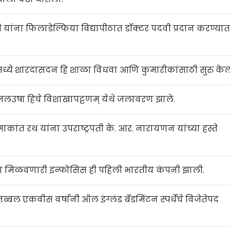
यांना फिलाडेल्फिया विद्यापीठात डॉक्टर पदवी प्रदान करण्या
ई मध्ये शारदासदन हि शाळा विधवा आणि कुमारीकांसाठी सुरु केल
उषा हिचे विशाखापट्टणम् येथे जलावरण झाले.
ाकांत रथ यांना उपराष्ट्रपती के. आर. नारायणन यांच्या हस्ते
ा मिळवणारी इन्फोसिस ही पहिली भारतीय कंपनी झाली.
 तब्बल एकवीस वर्षानी ऑल इंग्लंड बॅडमिंटन स्पर्धेचे विजेतेपद