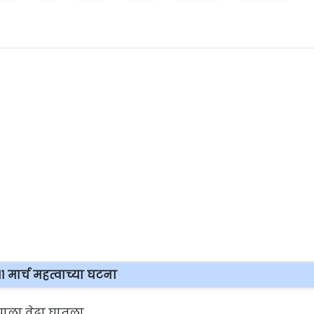
११ मार्च महत्वाच्या घटना
ल्याला वेढा घातला.