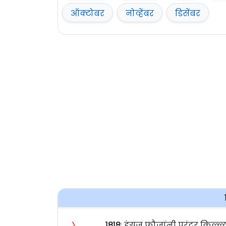
ऑक्टोबर
नोव्हेंबर
डिसेंबर
〉
१८१८
: इंग्रज फौजांनी पुरंदर किल्