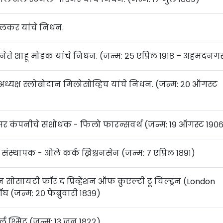
िलकर यांचे निधन.
भिनेते शाहू मोडक यांचे निधन. (जन्म: २५ एप्रिल १९१८ – अहमदनग
चे अध्यक्ष स्लोबोदान मिलोसोव्हिच यांचे निधन. (जन्म: २० ऑगस्ट
सर कंपनीचे संशोधक - फिलो फारन्सवर्थ (जन्म: १९ ऑगस्ट १९०
चे संस्थापक - ओले कर्क ख्रिश्चनसेन (जन्म: ७ एप्रिल १८९१)
सोसायटी फॉर द प्रिव्हेंशन ऑफ क्रुएल्टी टू चिल्ड्रन (London
घ (जन्म: २० फेब्रुवारी १८३९)
र्ल श्मिट (जन्म: १३ जून १८२२)