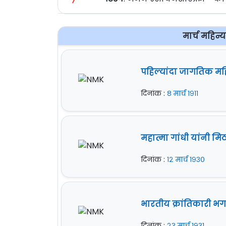
मार्च महिन्
पहिल्यांदा जागतिक मह
दिनांक :
८ मार्च १९११
महात्मा गांधी यांनी मिठ
दिनांक :
१२ मार्च १९३०
भारतीय क्रांतिकारी भग
दिनांक :
२३ मार्च १९३१