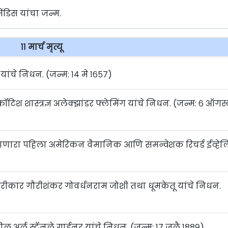
ेंडिस यांचा जन्म.
११ मार्च मृत्यू
 यांचे निधन. (जन्म: १४ मे १६५७)
कॉटिश शास्त्रज्ञ अलेक्झांडर फ्लेमिंग यांचे निधन. (जन्म: ६ ऑगस
वर जाणारा पहिला अमेरिकन वैमानिक आणि समन्वेशक रिचर्ड ईव्हे
रीकार गौरीशंकर गोवर्धनराम जोशी तथा धूमकेतू यांचे निधन.
र्ल स्टॅनले गार्डनर यांचे निधन. (जन्म: १७ जुलै १८८९)