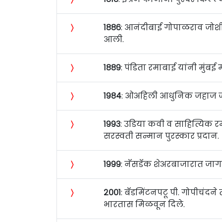
〉
१८८६
: आनंदीबाई गोपाळराव जोशी 
आली.
〉
१८८९
: पंडिता रमाबाई यांनी मुंब
〉
१९८४
: ओअहिली आधुनिक जहाज जल
〉
१९९३
: उडिया कवी व साहित्यिक रम
सरस्वती सन्मान पुरस्कार प्रदान.
〉
१९९९
: नॅसडॅक शेअरबाजारात जाग
〉
२००१
: बॅडमिंटनपटू पी. गोपीचंदने
भारतास मिळवून दिले.