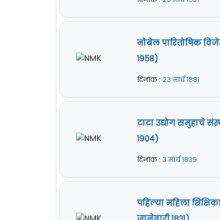
नोबेल पारितोषिक विजेते 
१९५८)
दिनांक :
२३ मार्च १८८१
टाटा उद्योग समुहाचे सं
१९०४)
दिनांक :
३ मार्च १८३९
पहिल्या महिला शिक्षिक
जानेवारी १८३१)