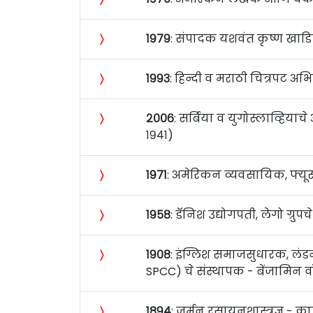
〉
१९७९
: संपादक यशवंत कृष्ण खाड
〉
१९९३
: हिन्दी व मराठी चित्रपट अ
〉
२००६
: सर्बिया व युगोस्लाव्हिया
१९४१)
〉
१९७१
: अमेरिकन व्यवसायिक, फ्यू
〉
१९५८
: डॅनिश उद्योगपती, लेगो ग्रुप
〉
१९०८
: इंग्लिश समाजसुधारक, लंडन 
SPCC) चे संस्थापक - बेंजामिन वॉ
〉
१८९४
: जर्मन रसायनशास्त्रज्ञ - का