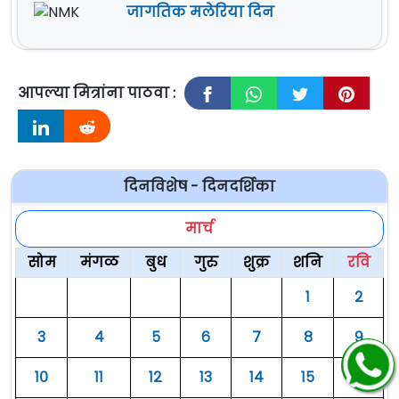
जागतिक मलेरिया दिन
आपल्या मित्रांना पाठवा :
दिनविशेष - दिनदर्शिका
मार्च
सोम
मंगळ
बुध
गुरु
शुक्र
शनि
रवि
१
२
३
४
५
६
७
८
९
१०
११
१२
१३
१४
१५
१६