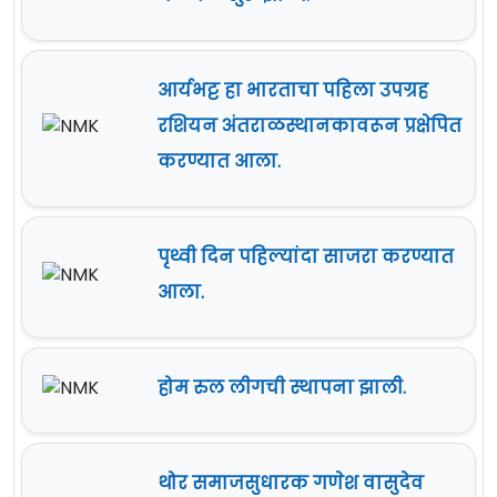
आर्यभट्ट हा भारताचा पहिला उपग्रह
रशियन अंतराळस्थानकावरून प्रक्षेपित
करण्यात आला.
पृथ्वी दिन पहिल्यांदा साजरा करण्यात
आला.
होम रुल लीगची स्थापना झाली.
थोर समाजसुधारक गणेश वासुदेव