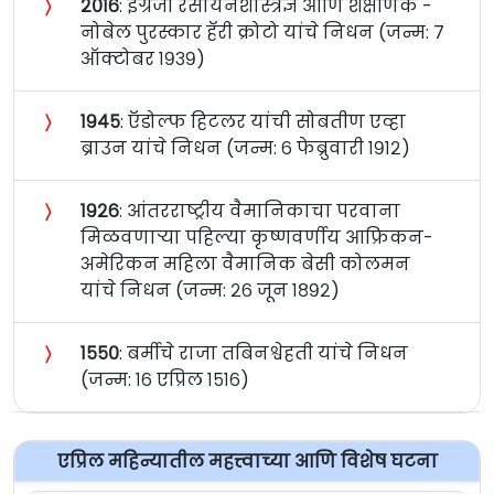
〉
२०१६
: इंग्रजी रसायनशास्त्रज्ञ आणि शैक्षणिक -
नोबेल पुरस्कार हॅरी क्रोटो यांचे निधन (जन्म: ७
ऑक्टोबर १९३९)
〉
१९४५
: ऍडोल्फ हिटलर यांची सोबतीण एव्हा
ब्राउन यांचे निधन (जन्म: ६ फेब्रुवारी १९१२)
〉
१९२६
: आंतरराष्ट्रीय वैमानिकाचा परवाना
मिळवणाऱ्या पहिल्या कृष्णवर्णीय आफ्रिकन-
अमेरिकन महिला वैमानिक बेसी कोलमन
यांचे निधन (जन्म: २६ जून १८९२)
〉
१५५०
: बर्मीचे राजा तबिनश्वेहती यांचे निधन
(जन्म: १६ एप्रिल १५१६)
एप्रिल महिन्यातील महत्त्वाच्या आणि विशेष घटना