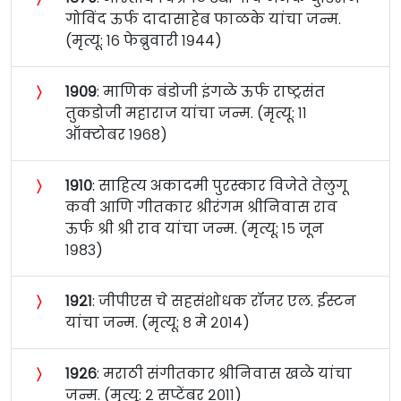
गोविंद ऊर्फ दादासाहेब फाळके यांचा जन्म.
(मृत्यू: १६ फेब्रुवारी १९४४)
〉
१९०९
: माणिक बंडोजी इंगळे ऊर्फ राष्ट्रसंत
तुकडोजी महाराज यांचा जन्म. (मृत्यू: ११
ऑक्टोबर १९६८)
〉
१९१०
: साहित्य अकादमी पुरस्कार विजेते तेलुगू
कवी आणि गीतकार श्रीरंगम श्रीनिवास राव
ऊर्फ श्री श्री राव यांचा जन्म. (मृत्यू: १५ जून
१९८३)
〉
१९२१
: जीपीएस चे सहसंशोधक रॉजर एल. ईस्टन
यांचा जन्म. (मृत्यू: ८ मे २०१४)
〉
१९२६
: मराठी संगीतकार श्रीनिवास खळे यांचा
जन्म. (मृत्यू: २ सप्टेंबर २०११)