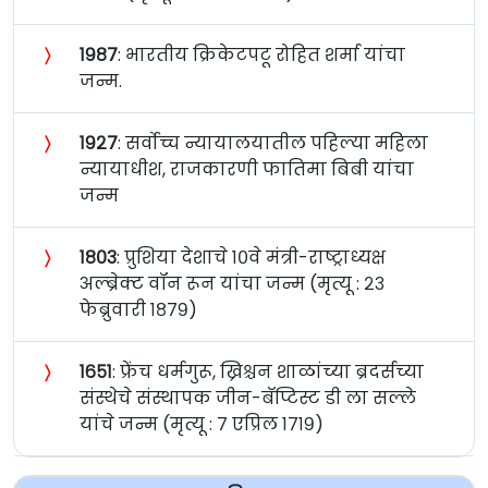
〉
१९८७
: भारतीय क्रिकेटपटू रोहित शर्मा यांचा
जन्म.
〉
१९२७
: सर्वोच्च न्यायालयातील पहिल्या महिला
न्यायाधीश, राजकारणी फातिमा बिबी यांचा
जन्म
〉
१८०३
: प्रुशिया देशाचे १०वे मंत्री-राष्ट्राध्यक्ष
अल्ब्रेक्ट वॉन रून यांचा जन्म (मृत्यू : २३
फेब्रुवारी १८७९)
〉
१६५१
: फ्रेंच धर्मगुरू, ख्रिश्चन शाळांच्या ब्रदर्सच्या
संस्थेचे संस्थापक जीन-बॅप्टिस्ट डी ला सल्ले
यांचे जन्म (मृत्यू : ७ एप्रिल १७१९)