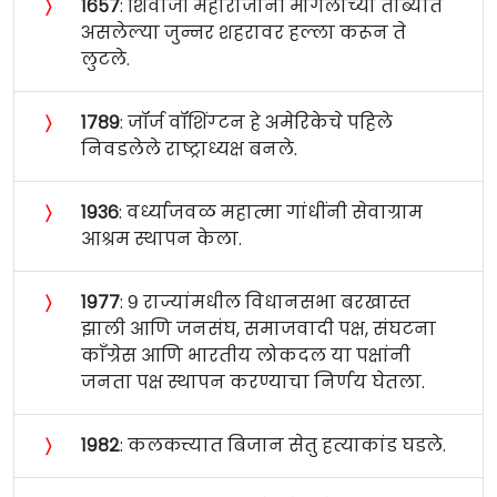
〉
१६५७
: शिवाजी महाराजांनी मोगलांच्या ताब्यात
असलेल्या जुन्नर शहरावर हल्ला करून ते
लुटले.
〉
१७८९
: जॉर्ज वॉशिंग्टन हे अमेरिकेचे पहिले
निवडलेले राष्ट्राध्यक्ष बनले.
〉
१९३६
: वर्ध्याजवळ महात्मा गांधींनी सेवाग्राम
आश्रम स्थापन केला.
〉
१९७७
: ९ राज्यांमधील विधानसभा बरखास्त
झाली आणि जनसंघ, समाजवादी पक्ष, संघटना
काँग्रेस आणि भारतीय लोकदल या पक्षांनी
जनता पक्ष स्थापन करण्याचा निर्णय घेतला.
〉
१९८२
: कलकत्त्यात बिजान सेतु हत्याकांड घडले.