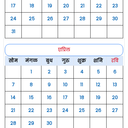
१७
१८
१९
२०
२१
२२
२३
२४
२५
२६
२७
२८
२९
३०
३१
एप्रिल
सोम
मंगळ
बुध
गुरु
शुक्र
शनि
रवि
१
२
३
४
५
६
७
८
९
१०
११
१२
१३
१४
१५
१६
१७
१८
१९
२०
२१
२२
२३
२४
२५
२६
२७
२८
२९
३०