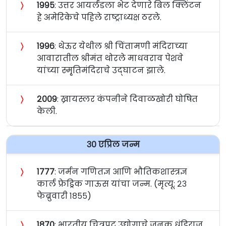
〉
१९९५
: उत्तर आयर्लंडला भेट देणारे बिल क्लिंटन
हे अमेरिकेचे पहिले राष्ट्राध्यक्ष ठरले.
〉
१९९६
: थेऊर येथील श्री चिंतामणी मंदिराच्या
आवारातील श्रीमंत थोरले माधवराव पेशवे
यांच्या स्मृ्तिमंदिराचे उद्‍घाटन झाले.
〉
२००९
: ख्रायस्लर कंपनीने दिवाळखोरी घोषित
केली.
३० एप्रिल जन्म
〉
१७७७
: जर्मन गणितज्ञ आणि भौतिकशास्त्रज्ञ
कार्ल फ्रेड्रिक गाऊस यांचा जन्म. (मृत्यू: २३
फेब्रुवारी १८५५)
〉
१८७०
: भारतीय चित्रपट उद्योगाचे जनक धुंडिराज