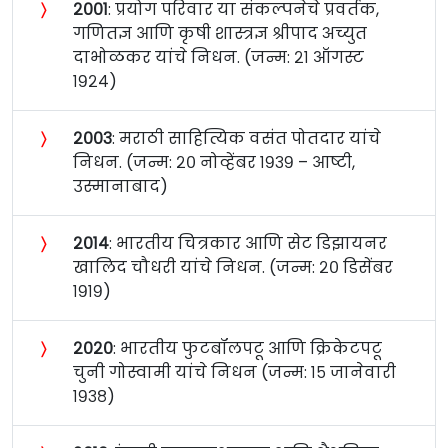
〉
२००१
: प्रयोग परिवार या संकल्पनेचे प्रवर्तक,
गणितज्ञ आणि कृषी शास्त्रज्ञ श्रीपाद अच्युत
दाभोळकर यांचे निधन. (जन्म: २१ ऑगस्ट
१९२४)
〉
२००३
: मराठी साहित्यिक वसंत पोतदार यांचे
निधन. (जन्म: २० नोव्हेंबर १९३९ – आष्टी,
उस्मानाबाद)
〉
२०१४
: भारतीय चित्रकार आणि सेट डिझायनर
खालिद चौधरी यांचे निधन. (जन्म: २० डिसेंबर
१९१९)
〉
२०२०
: भारतीय फुटबॉलपटू आणि क्रिकेटपटू
चुनी गोस्वामी यांचे निधन (जन्म: १५ जानेवारी
१९३८)