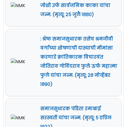
जोशी उर्फ सार्वजनिक काका यांचा
जन्म. (मृत्यू: २५ जुलै १८८०)
: श्रेष्ठ समाजसुधारक तसेच श्रमजीवी
वर्गाच्या शोषणाची दास्याची मीमांसा
करणारे क्रांतिकारक विचारवंत
जोतिराव गोविंदराव फुले ऊर्फ महात्मा
फुले यांचा जन्म. (मृत्यू: २८ नोव्हेंबर
१८९०)
समाजसुधारक पंडिता रमाबाई
सरस्वती यांचा जन्म. (मृत्यू: ५ एप्रिल
१९२२)