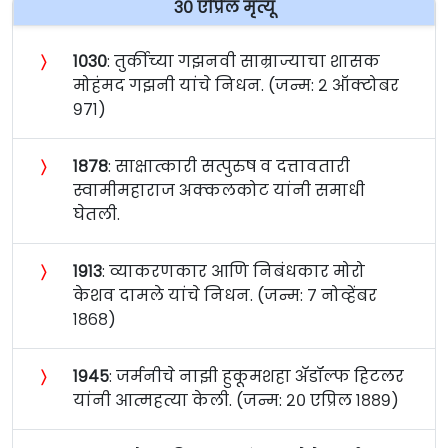
३० एप्रिल मृत्यू
〉
१०३०
: तुर्कीच्या गझनवी साम्राज्याचा शासक
मोहंमद गझनी यांचे निधन. (जन्म: २ ऑक्टोबर
९७१)
〉
१८७८
: साक्षात्कारी सत्पुरुष व दत्तावतारी
स्वामीमहाराज अक्‍कलकोट यांनी समाधी
घेतली.
〉
१९१३
: व्याकरणकार आणि निबंधकार मोरो
केशव दामले यांचे निधन. (जन्म: ७ नोव्हेंबर
१८६८)
〉
१९४५
: जर्मनीचे नाझी हुकूमशहा अ‍ॅडॉल्फ हिटलर
यांनी आत्महत्या केली. (जन्म: २० एप्रिल १८८९)