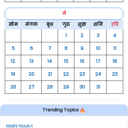
मे
सोम
मंगळ
बुध
गुरु
शुक्र
शनि
रवि
१
२
३
४
५
६
७
८
९
१०
११
१२
१३
१४
१५
१६
१७
१८
१९
२०
२१
२२
२३
२४
२५
२६
२७
२८
२९
३०
३१
Trending Topics
Majhi Naukri