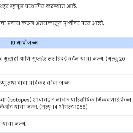
 शहर म्हणून प्रस्थापित करण्यात आले.
ाचा प्रवास करून अंतराळातून पृथ्वीवर परत आली.
१९ मार्च जन्म
ुत्सद्दी आणि गुप्तहेर सर रिचर्ड बर्टन यांचा जन्म. (मृत्यू: २०
्णू तथा दादा चांदेकर यांचा जन्म.
ंच्या (Isotopes) शोधाबद्दल नोबेल पारितोषिक मिळवणारे फ्रेन्च
लिओट यांचा जन्म. (मृत्यू: १४ ऑगस्ट १९५८)
ेस यांचा जन्म.