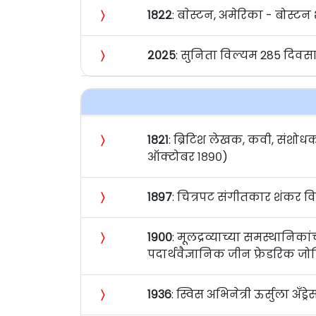
〉
१८२२
: बाेस्टन, अमेरिका - बोस्टन
〉
२०२५
: सुनिता विल्यम 285 दिवस
〉
१८२१
: ब्रिटिश लेखक, कवी, संशोधक, म
ऑक्टोबर १८९०)
〉
१८९७
: चित्रपट संगीतकार शंकर विष
〉
१९००
: मूलद्रव्याच्या समस्थानिका
पदार्थवैज्ञानिक जीन फ्रेडरिक जो
〉
१९३६
: स्विस अभिनेत्री ऊर्सुला अँड्र