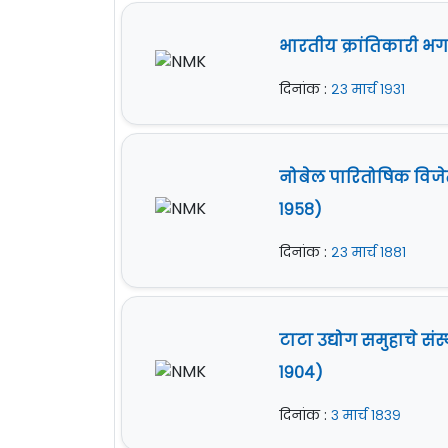
भारतीय क्रांतिकारी भग
दिनांक :
२३ मार्च १९३१
नोबेल पारितोषिक विजेते 
१९५८)
दिनांक :
२३ मार्च १८८१
टाटा उद्योग समुहाचे सं
१९०४)
दिनांक :
३ मार्च १८३९