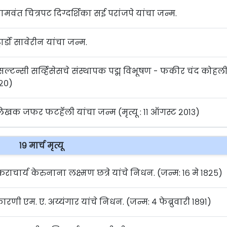
ंत चित्रपट दिग्दर्शिका सई परांजपे यांचा जन्म.
र्डो सावेरीन यांचा जन्म.
सल्टन्सी सर्व्हिसेसचे संस्थापक पद्म विभूषण - फकीर चंद कोहल
०२०)
ि लेखक जफर फटहॅली यांचा जन्म (मृत्यू : ११ ऑगस्ट २०१३)
१९ मार्च मृत्यू
ाचार्य केरुनाना लक्ष्मण छत्रे यांचे निधन. (जन्म: १६ मे १८२५)
 एम. ए. अय्यंगार यांचे निधन. (जन्म: ४ फेब्रुवारी १८९१)