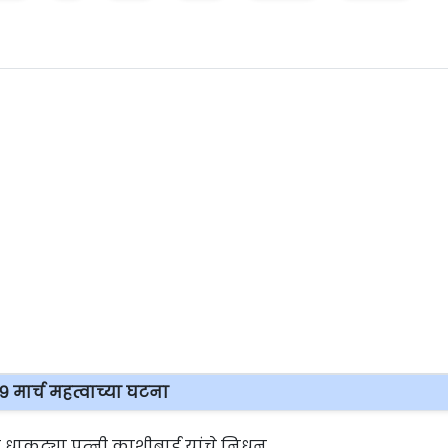
१९ मार्च महत्वाच्या घटना
ात धाकट्या पत्‍नी काशीबाई यांचे निधन.