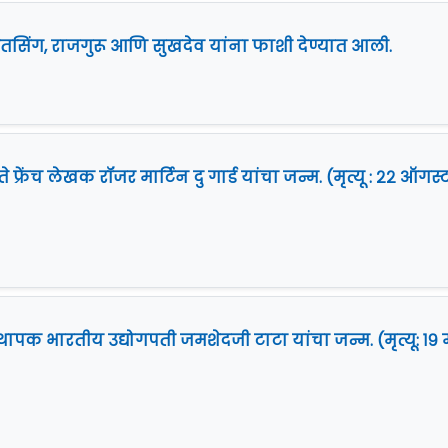
तसिंग, राजगुरू आणि सुखदेव यांना फाशी देण्यात आली.
फ्रेंच लेखक रॉजर मार्टिन दु गार्ड यांचा जन्म. (मृत्यू : २२ ऑगस्
स्थापक भारतीय उद्योगपती जमशेदजी टाटा यांचा जन्म. (मृत्यू: १९ म