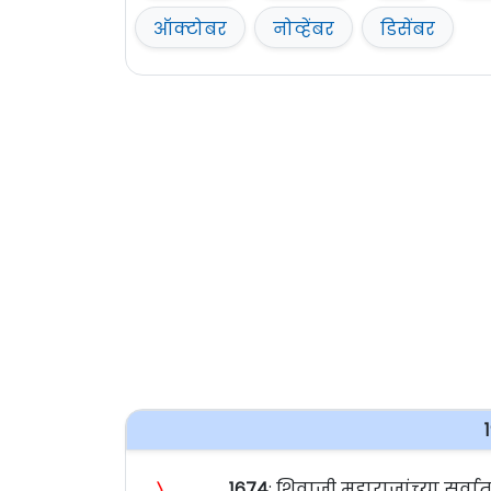
ऑक्टोबर
नोव्हेंबर
डिसेंबर
〉
१६७४
: शिवाजी महाराजांच्या सर्व