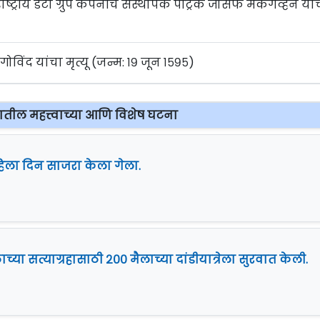
्ट्रीय डेटा ग्रुप कंपनीचे संस्थापक पॅट्रिक जोसेफ मॅकगव्हर्न यां
र गोविंद यांचा मृत्यू (जन्म: १९ जून १५९५)
यातील महत्त्वाच्या आणि विशेष घटना
िला दिन साजरा केला गेला.
ाच्या सत्याग्रहासाठी २०० मैलाच्या दांडीयात्रेला सुरवात केली.