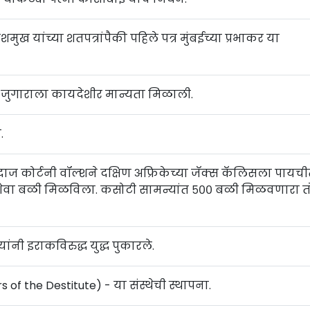
ुख यांच्या शतपत्रांपैकी पहिले पत्र मुंबईच्या प्रभाकर या
त जुगाराला कायदेशीर मान्यता मिळाली.
.
ंदाज कोर्टनी वॉल्शने दक्षिण अफ्रिकेच्या जॅक्स कॅलिसला पायच
ेवा बळी मिळविला. कसोटी सामन्यांत ५०० बळी मिळवणारा त
 यांनी इराकविरुद्ध युद्ध पुकारले.
ers of the Destitute) - या संस्थेची स्थापना.