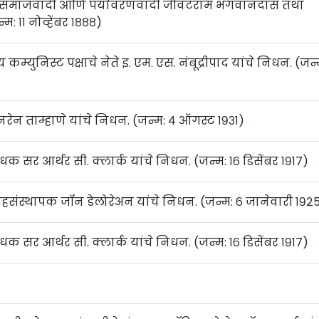
ीवादी, समाजवादी आणि पर्यावरणवादी जीवटराम भगवानदास तथा
: ११ नोव्हेंबर १८८८)
 कम्युनिस्ट पक्षाचे नेते इ. एम. एस. नंबूद्रीपाद यांचे निधन. (जन्
रेन ताम्हाणे यांचे निधन. (जन्म: ४ ऑगस्ट १९३१)
 सर आर्थर सी. क्लार्क यांचे निधन. (जन्म: १६ डिसेंबर १९१७)
सहसंस्थापक जॉन डेलोरेअन यांचे निधन. (जन्म: ६ जानेवारी १९२
 सर आर्थर सी. क्लार्क यांचे निधन. (जन्म: १६ डिसेंबर १९१७)