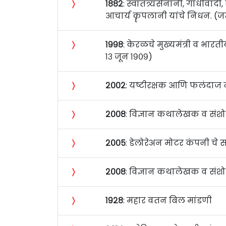
〉
१८८२
: स्वातंत्र्यसेनानी, गांध
आचार्य कॄपलानी यांचे निधन. (जन्म
〉
१९९८
: केरळचे मुख्यमंत्री व भारतीय
१३ जून १९०९)
〉
२००२
: यष्टीरक्षक आणि फलंदाज न
〉
२००८
: विज्ञान कथालेखक व संशोधक
〉
२००५
: डेलोरेअन मोटर कंपनी चे 
〉
२००८
: विज्ञान कथालेखक व संशोधक
〉
१९२८
: महार वतन बिल मांडणी