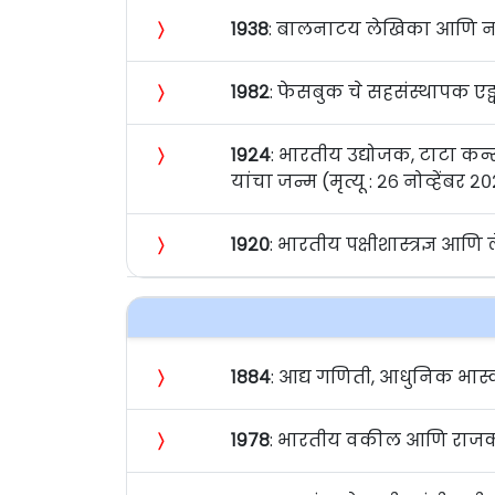
〉
१९३८
: बालनाटय लेखिका आणि नामव
〉
१९८२
: फेसबुक चे सहसंस्थापक एड्वा
〉
१९२४
: भारतीय उद्योजक, टाटा कन्
यांचा जन्म (मृत्यू : २६ नोव्हेंबर २
〉
१९२०
: भारतीय पक्षीशास्त्रज्ञ आण
〉
१८८४
: आद्य गणिती, आधुनिक भास्कर
〉
१९७८
: भारतीय वकील आणि राजकारणी