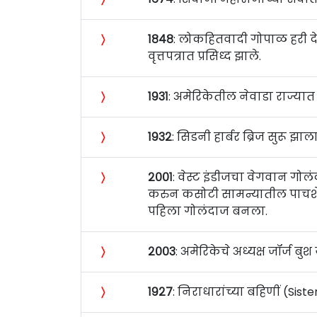
〉
१८४८
: लोकहितवादी गोपाळ हरी देशम
वृत्तपत्रात प्रसिध्द झाले.
〉
१९३१
: अमेरिकेतील नेवाडा राज्या
〉
१९३२
: सिडनी हार्बर ब्रिज सुरू झाला
〉
२००१
: वेस्ट इंडीजचा वेगवान गोल
करुन कसोटी सामन्यातील पाचश
पहिला गोलंदाज बनला.
〉
२००३
: अमेरिकेचे अध्यक्ष जॉर्ज बुश
〉
१९२७
: निराधारांच्या बहिणीं (Sist