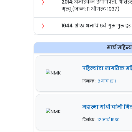
〉
२०१४
: अमेरिकन उद्योगपती, आंतरराष
मृत्यू (जन्म: ११ ऑगस्ट १९३७)
〉
१६४४
: शीख धर्माचे ६वे गुरु गुरु ह
मार्च महिन्
पहिल्यांदा जागतिक मह
दिनांक :
८ मार्च १९११
महात्मा गांधी यांनी मिठ
दिनांक :
१२ मार्च १९३०