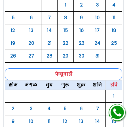
१
२
३
४
५
६
७
८
९
१०
११
१२
१३
१४
१५
१६
१७
१८
१९
२०
२१
२२
२३
२४
२५
२६
२७
२८
२९
३०
३१
फेब्रुवारी
सोम
मंगळ
बुध
गुरु
शुक्र
शनि
रवि
१
२
३
४
५
६
७
८
९
१०
११
१२
१३
१४
१५