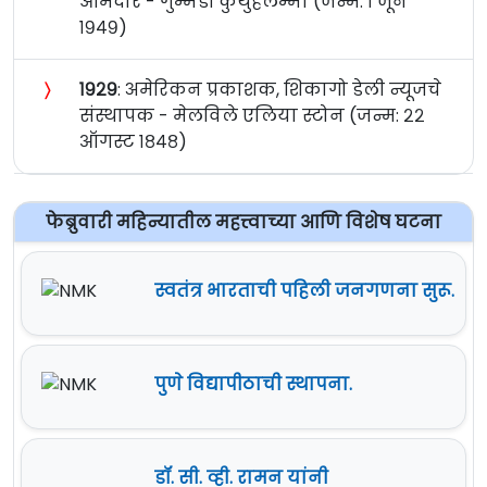
आमदार - गुम्मडी कुथुहलम्मा (जन्म: १ जून
१९४९)
〉
१९२९
: अमेरिकन प्रकाशक, शिकागो डेली न्यूजचे
संस्थापक - मेलविले एलिया स्टोन (जन्म: २२
ऑगस्ट १८४८)
फेब्रुवारी महिन्यातील महत्त्वाच्या आणि विशेष घटना
स्वतंत्र भारताची पहिली जनगणना सुरू.
पुणे विद्यापीठाची स्थापना.
डॉ. सी. व्ही. रामन यांनी