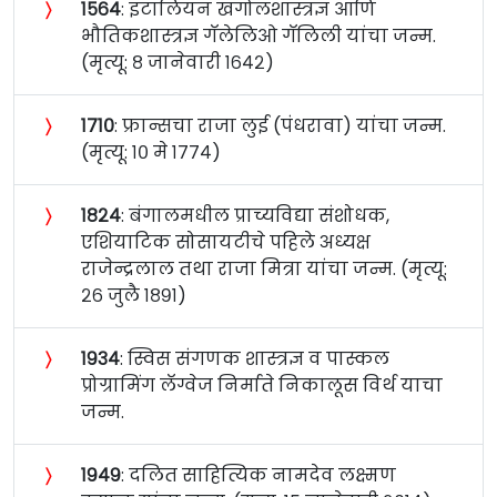
〉
१५६४
: इटालियन खगोलशास्त्रज्ञ आणि
भौतिकशास्त्रज्ञ गॅलेलिओ गॅलिली यांचा जन्म.
(मृत्यू: ८ जानेवारी १६४२)
〉
१७१०
: फ्रान्सचा राजा लुई (पंधरावा) यांचा जन्म.
(मृत्यू: १० मे १७७४)
〉
१८२४
: बंगालमधील प्राच्यविद्या संशोधक,
एशियाटिक सोसायटीचे पहिले अध्यक्ष
राजेन्द्रलाल तथा राजा मित्रा यांचा जन्म. (मृत्यू:
२६ जुलै १८९१)
〉
१९३४
: स्विस संगणक शास्त्रज्ञ व पास्कल
प्रोग्रामिंग लॅग्वेज निर्माते निकालूस विर्थ याचा
जन्म.
〉
१९४९
: दलित साहित्यिक नामदेव लक्ष्मण