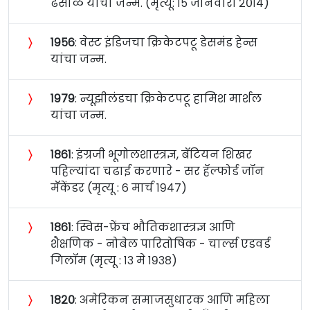
ढसाळ यांचा जन्म. (मृत्यू: १५ जानेवारी २०१४)
〉
१९५६
: वेस्ट इंडिजचा क्रिकेटपटू डेसमंड हेन्स
यांचा जन्म.
〉
१९७९
: न्यूझीलंडचा क्रिकेटपटू हामिश मार्शल
यांचा जन्म.
〉
१८६१
: इंग्रजी भूगोलशास्त्रज्ञ, बॅटियन शिखर
पहिल्यांदा चढाई करणारे - सर हॅल्फोर्ड जॉन
मॅकेंडर (मृत्यू : ६ मार्च १९४७)
〉
१८६१
: स्विस-फ्रेंच भौतिकशास्त्रज्ञ आणि
शैक्षणिक - नोबेल पारितोषिक - चार्ल्स एडवर्ड
गिलॉम (मृत्यू : १३ मे १९३८)
〉
१८२०
: अमेरिकन समाजसुधारक आणि महिला