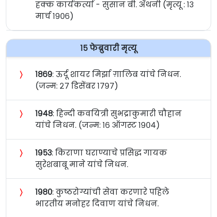
हक्क कार्यकर्त्या - सुसान बी. अँथनी (मृत्यू : १३
मार्च १९०६)
१५ फेब्रुवारी मृत्यू
〉
१८६९
: ऊर्दू शायर मिर्झा ग़ालिब यांचे निधन.
(जन्म: २७ डिसेंबर १७९७)
〉
१९४८
: हिन्दी कवयित्री सुभद्राकुमारी चौहान
यांचे निधन. (जन्म: १६ ऑगस्ट १९०४)
〉
१९५३
: किराणा घराण्याचे प्रसिद्ध गायक
सुरेशबाबू माने यांचे निधन.
〉
१९८०
: कुष्ठरोग्यांची सेवा करणारे पहिले
भारतीय मनोहर दिवाण यांचे निधन.