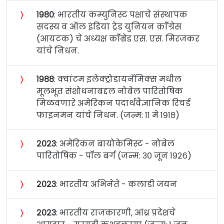
〉
१९८०
: भारतीय कम्युनिस्ट पक्षाचे संस्थापक
सदस्य व ऑल इंडिया ट्रेड युनियन काँग्रेस
(आयटक) चे अध्यक्ष कॉंम्रेड एस. एस. मिरजकर
यांचे निधन.
〉
१९८८
: क्‍वांटम इलेक्ट्रोडायनॅमिक्स मधील
मूलभूत संशोधनाबद्दल नोबेल पारितोषिक
मिळवणारे अमेरिकन पदार्थवैज्ञानिक रिचर्ड
फाइनमन यांचे निधन. (जन्म: ११ मे १९१८)
〉
२०२३
: अमेरिकन बायोकेमिस्ट - नोबेल
पारितोषिक - पॉल बर्ग (जन्म: ३० जून १९२६)
〉
२०२३
: भारतीय अभिनेते - कलाडी जयन
〉
२०२३
: भारतीय राजकारणी, आंध्र प्रदेशचे