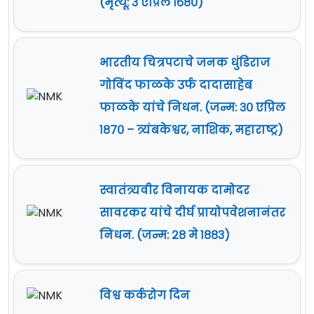
(मृत्यू: ३ एप्रिल १६८०)
भारतीय चित्रपटाचे जनक धुंडिराज
गोविंद फाळके उर्फ दादासाहेब
फाळके यांचे निधन. (जन्म: ३० एप्रिल
१८७० – त्र्यंबकेश्वर, नाशिक, महाराष्ट्र)
स्वातंत्र्यवीर विनायक दामोदर
सावरकर यांचे दीर्घ प्रायोपवेशनानंतर
निधन. (जन्म: २८ मे १८८३)
विश्व कर्करोग दिन