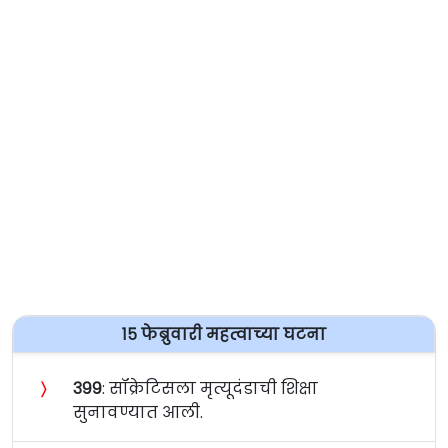
१५ फेब्रुवारी महत्वाच्या घटना
〉
३९९
: सॉक्रेटिसला मृत्यूदंडाची शिक्षा
सुनावण्यात आली.