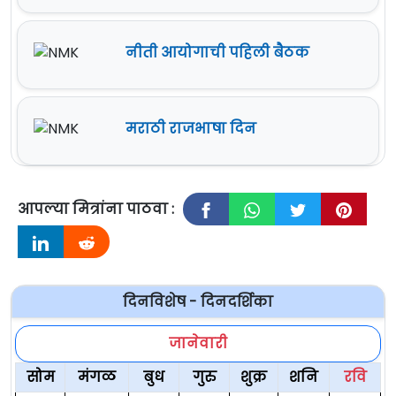
नीती आयोगाची पहिली बैठक
मराठी राजभाषा दिन
आपल्या मित्रांना पाठवा :
दिनविशेष - दिनदर्शिका
जानेवारी
सोम
मंगळ
बुध
गुरु
शुक्र
शनि
रवि