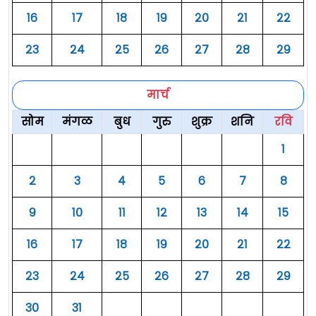
१६
१७
१८
१९
२०
२१
२२
२३
२४
२५
२६
२७
२८
२९
मार्च
सोम
मंगळ
बुध
गुरु
शुक्र
शनि
रवि
१
२
३
४
५
६
७
८
९
१०
११
१२
१३
१४
१५
१६
१७
१८
१९
२०
२१
२२
२३
२४
२५
२६
२७
२८
२९
३०
३१