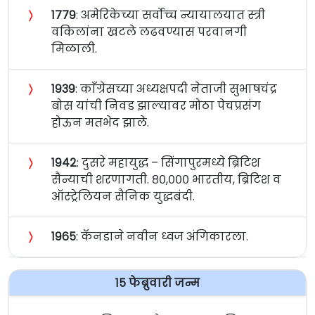
〉
१७७९
: अमेरिकेच्या सर्वोच्च न्यायालयात स्त्री
वकिलांना खटले लढवण्यास परवानगी
मिळाली.
〉
१९३९
: काँग्रेसच्या अध्यक्षपदी नेताजी सुभाषचंद्र
बोस यांची निवड झाल्यावर मोठा पेचप्रसंग
होऊन मतभेद झाले.
〉
१९४२
: दुसरे महायुद्ध – सिंगापुरमध्ये ब्रिटिश
सैन्याची शरणागती. ८०,००० भारतीय, ब्रिटिश व
ऑस्ट्रेलियन सैनिक युद्धबंदी.
〉
१९६५
: कॅनडाने नवीन ध्वज अंगिकारला.
१५ फेब्रुवारी जन्म