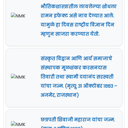
भौतिकशास्त्रातील लावलेल्या शोधला
रामन इफेक्ट असे नाव देण्यात आले.
यामुळे हा दिवस राष्ट्रीय विज्ञान दिन
म्हणुन साजरा करण्यात येतो.
संस्कृत विद्वान आणि आर्य समाजाचे
संस्थापक मूळशंकर करसनदास
तिवारी तथा स्वामी दयानंद सरस्वती
यांचा जन्म. (मृत्यू: ३१ ऑक्टोबर १८८३ –
अजमेर, राजस्थान)
छत्रपती शिवाजी महाराज यांचा जन्म.