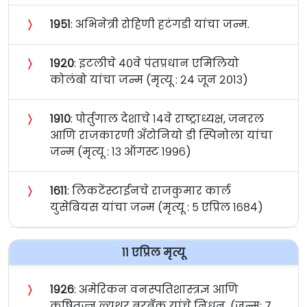
〉
१९५१
: अभिनेत्री रोहिणी हटंगडी यांचा जन्म.
〉
१९२०
: इटलीचे ४०वे पंतप्रधान एमिलियो
कोलंबो यांचा जन्म (मृत्यू : २४ जून २०१३)
〉
१९१०
: पोर्तुगाल देशाचे १४वे राष्ट्राध्यक्ष, जनरल
आणि राजकारणी अँटोनियो डी स्पिनोला यांचा
जन्म (मृत्यू : १३ ऑगस्ट १९९६)
〉
१६११
: लिकटेंस्टाईनचे राजकुमार कार्ल
युसेबियस यांचा जन्म (मृत्यू : ५ एप्रिल १६८४)
११ एप्रिल मृत्यू
〉
१९२६
: अमेरिकन वनस्पतिशास्त्रज्ञ आणि
कृषितज्ज्ञ ल्यूथर बरबँक यांचे निधन. (जन्म: ७