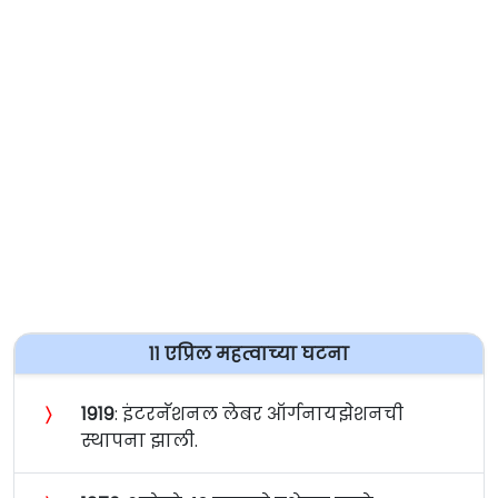
११ एप्रिल महत्वाच्या घटना
〉
१९१९
: इंटरनॅशनल लेबर ऑर्गनायझेशनची
स्थापना झाली.