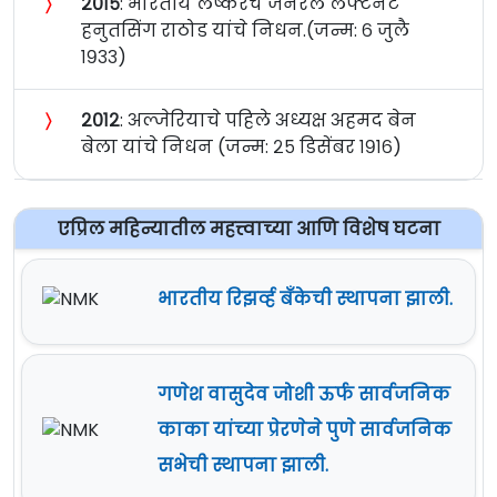
〉
२०१५
: भारतीय लष्करचे जनरल लेफ्टनंट
हनुतसिंग राठोड यांचे निधन.(जन्म: ६ जुलै
१९३३)
〉
२०१२
: अल्जेरियाचे पहिले अध्यक्ष अहमद बेन
बेला यांचे निधन (जन्म: २५ डिसेंबर १९१६)
एप्रिल महिन्यातील महत्त्वाच्या आणि विशेष घटना
भारतीय रिझर्व्ह बँकेची स्थापना झाली.
गणेश वासुदेव जोशी ऊर्फ सार्वजनिक
काका यांच्या प्रेरणेने पुणे सार्वजनिक
सभेची स्थापना झाली.