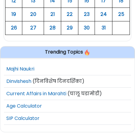
१२
१३
१४
१५
१६
१७
१८
१९
२०
२१
२२
२३
२४
२५
२६
२७
२८
२९
३०
३१
Trending Topics
Majhi Naukri
Dinvishesh
(दिनविशेष दिनदर्शिका)
Current Affairs in Marahti
(चालू घडामोडी)
Age Calculator
SIP Calculator