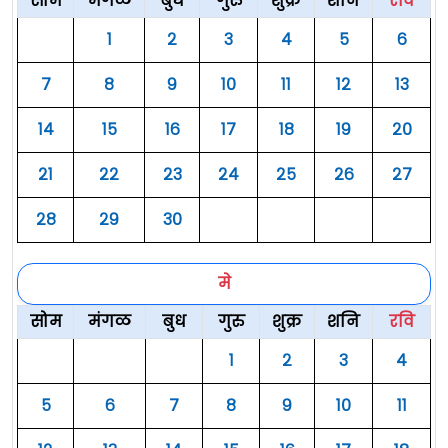
सोम
मंगळ
बुध
गुरु
शुक्र
शनि
रवि
१
२
३
४
५
६
७
८
९
१०
११
१२
१३
१४
१५
१६
१७
१८
१९
२०
२१
२२
२३
२४
२५
२६
२७
२८
२९
३०
मे
सोम
मंगळ
बुध
गुरु
शुक्र
शनि
रवि
१
२
३
४
५
६
७
८
९
१०
११