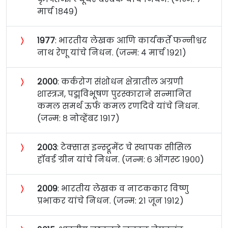
मार्च १८४९)
〉
१९७७
: भारतीय लेखक आणि कार्यकर्ते फन्नीश्वर
नाथ रेणू यांचे निधन. (जन्म: ४ मार्च १९२१)
〉
२०००
: कर्करोग संशोधन क्षेत्रातील अग्रणी
शास्त्रज्ञ, पद्मविभूषण पुरस्काराने सन्मानित
कमल समर्थ ऊर्फ कमल रणदिवे यांचे निधन.
(जन्म: ८ नोव्हेंबर १९१७)
〉
२००३
: टेक्सास इन्स्ट्रूमेंट चे स्थापक सीसिल
हॉवर्ड ग्रीन यांचे निधन. (जन्म: ६ ऑगस्ट १९००)
〉
२००९
: भारतीय लेखक व नाटककार विष्णु
प्रभाकर यांचे निधन. (जन्म: २१ जून १९१२)