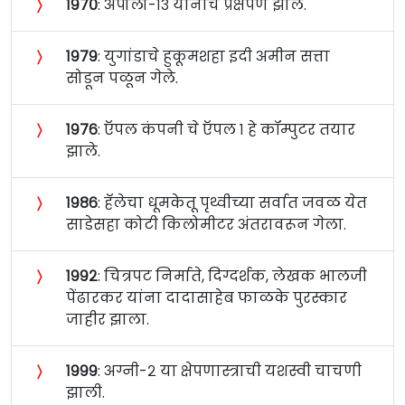
〉
१९७०
: अपोलो-१३ यानाचे प्रक्षेपण झाले.
〉
१९७९
: युगांडाचे हुकूमशहा इदी अमीन सत्ता
सोडून पळून गेले.
〉
१९७६
: ऍपल कंपनी चे ऍपल १ हे कॉम्पुटर तयार
झाले.
〉
१९८६
: हॅलेचा धूमकेतू पृथ्वीच्या सर्वात जवळ येत
साडेसहा कोटी किलोमीटर अंतरावरून गेला.
〉
१९९२
: चित्रपट निर्माते, दिग्दर्शक, लेखक भालजी
पेंढारकर यांना दादासाहेब फाळके पुरस्कार
जाहीर झाला.
〉
१९९९
: अग्नी-२ या क्षेपणास्त्राची यशस्वी चाचणी
झाली.