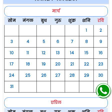
मार्च
सोम
मंगळ
बुध
गुरु
शुक्र
शनि
रवि
१
२
३
४
५
६
७
८
९
१०
११
१२
१३
१४
१५
१६
१७
१८
१९
२०
२१
२२
२३
२४
२५
२६
२७
२८
२९
३०
३१
एप्रिल