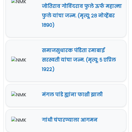
जोतिराव गोविंदराव फुले ऊर्फ महात्मा
फुले यांचा जन्म. (मृत्यू: २८ नोव्हेंबर
१८९०)
समाजसुधारक पंडिता रमाबाई
सरस्वती यांचा जन्म. (मृत्यू: ५ एप्रिल
१९२२)
मंगल पांडे ह्यांना फाशी झाली
गांधी चंपारण्याला आगमन