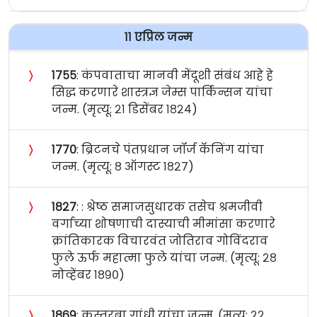
११ एप्रिल जन्म
〉
१७५५
: कंपवाताचा मानवी मेंदूशी संबंध आहे हे
सिद्ध करणारे शास्त्रज्ञ जेम्स पार्किन्सन यांचा
जन्म. (मृत्यू: २१ डिसेंबर १८२४)
〉
१७७०
: ब्रिटनचे पंतप्रधान जॉर्ज कॅनिंग यांचा
जन्म. (मृत्यू: ८ ऑगस्ट १८२७)
〉
१८२७
: : श्रेष्ठ समाजसुधारक तसेच श्रमजीवी
वर्गाच्या शोषणाची दास्याची मीमांसा करणारे
क्रांतिकारक विचारवंत जोतिराव गोविंदराव
फुले ऊर्फ महात्मा फुले यांचा जन्म. (मृत्यू: २८
नोव्हेंबर १८९०)
〉
१८६९
: कस्तुरबा गांधी यांचा जन्म. (मृत्यू: २२