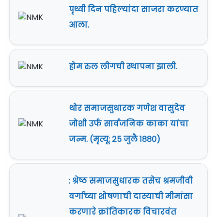
पृथ्वी दिन पहिल्यांदा साजरा करण्यात
आला.
होम रुल लीगची स्थापना झाली.
थोर समाजसुधारक गणेश वासुदेव
जोशी उर्फ सार्वजनिक काका यांचा
जन्म. (मृत्यू: २५ जुलै १८८०)
: श्रेष्ठ समाजसुधारक तसेच श्रमजीवी
वर्गाच्या शोषणाची दास्याची मीमांसा
करणारे क्रांतिकारक विचारवंत