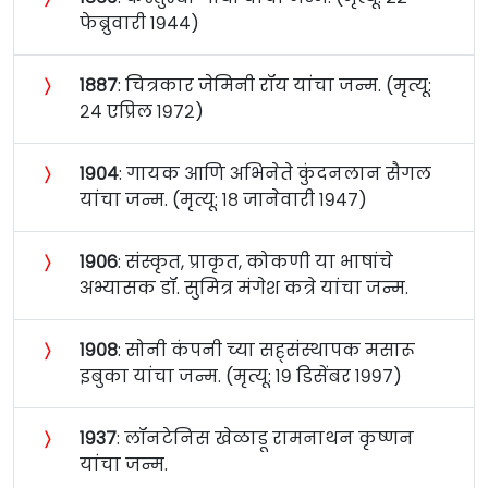
फेब्रुवारी १९४४)
〉
१८८७
: चित्रकार जेमिनी रॉय यांचा जन्म. (मृत्यू:
२४ एप्रिल १९७२)
〉
१९०४
: गायक आणि अभिनेते कुंदनलान सैगल
यांचा जन्म. (मृत्यू: १८ जानेवारी १९४७)
〉
१९०६
: संस्कृत, प्राकृत, कोकणी या भाषांचे
अभ्यासक डॉ. सुमित्र मंगेश कत्रे यांचा जन्म.
〉
१९०८
: सोनी कंपनी च्या सह्संस्थापक मसारू
इबुका यांचा जन्म. (मृत्यू: १९ डिसेंबर १९९७)
〉
१९३७
: लॉनटेनिस खेळाडू रामनाथन कृष्णन
यांचा जन्म.