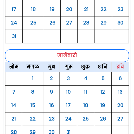
१७
१८
१९
२०
२१
२२
२३
२४
२५
२६
२७
२८
२९
३०
३१
जानेवारी
सोम
मंगळ
बुध
गुरु
शुक्र
शनि
रवि
१
२
३
४
५
६
७
८
९
१०
११
१२
१३
१४
१५
१६
१७
१८
१९
२०
२१
२२
२३
२४
२५
२६
२७
२८
२९
३०
३१