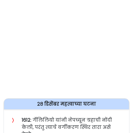
२८ डिसेंबर महत्वाच्या घटना
〉
१६१२
: गॅलिलियो यांनी नेपच्यून ग्रहाची नोंदी
केली, परंतु त्याचे वर्गीकरण स्थिर तारा असे