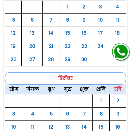
१
२
३
४
५
६
७
८
९
१०
११
१२
१३
१४
१५
१६
१७
१८
१९
२०
२१
२२
२३
२४
२५
२६
२७
२८
२९
३०
डिसेंबर
सोम
मंगळ
बुध
गुरु
शुक्र
शनि
रवि
१
२
३
४
५
६
७
८
९
१०
११
१२
१३
१४
१५
१६