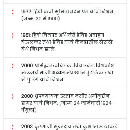
〉
१९७७
: हिंदी कवी सुमित्रानंदन पंत यांचे निधन.
(जन्म: २० मे १९००)
〉
१९८१
: हिंदी चित्रपट अभिनेते डेविड अब्राहम
चेऊलकर तथा डेविड यांचे कॅनडातील टोरांटो
येथे निधन झाले.
〉
२०००
: प्रसिद्ध तत्वचिंतक, विचारवंत, विश्वकोश
मंडळाचे माजी अध्यक्ष मेघश्याम पुंडलिक तथा
मे. पुं. रेगे यांचे निधन.
〉
२०००
: ध्रुपदगायक उस्ताद नसीर अमीनुद्दीन
डागर यांचे निधन. (जन्म: २४ जानेवारी १९२४ –
वेंगुर्ला)
〉
२००३
: कृष्णाजी सुंदरराव तथा कुशाभाऊ ठाकरे