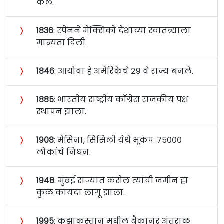
केले.
〉
१८३६
: स्पेनने मेक्सिको देशाच्या स्वातंत्र्याला
मान्यता दिली.
〉
१८४६
: आयोवा हे अमेरिकेचे २९ वे राज्य बनले.
〉
१८८५
: भारतीय राष्ट्रीय कॉंग्रेस राजकीय पक्ष
स्थापन झाला.
〉
१९०८
: मेसिना, सिसिली येथे भूकंप. ७५०००
लोकांचे निधन.
〉
१९४८
: मुंबई राज्यात कसेल त्यांची जमीन हा
कुळ कायदा लागू झाला.
〉
१९९५
: कझाकस्तान मधील बैकानूर अंतराळ