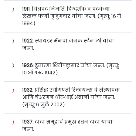
〉
१९११
: चित्रपट निर्माते, दिग्दर्शक व पटकथा
लेखक फणी मुजुमदार यांचा जन्म. (मृत्यू: १६ मे
१९९४)
〉
१९२२
: स्पायडर मॅनचा जनक स्टॅन ली यांचा
जन्म.
〉
१९२६
: हुतात्मा शिरीषकुमार यांचा जन्म. (मृत्यू:
१० ऑगस्ट १९४२)
〉
१९३२
: प्रसिद्ध उद्योगपती रिलायन्स चे संस्थापक
आणि चेअरमन धीरूभाई अंबानी यांचा जन्म.
(मृत्यू: ६ जुलै २००२)
〉
१९३७
: टाटा समूहाचे प्रमुख रतन टाटा यांचा
जन्म.