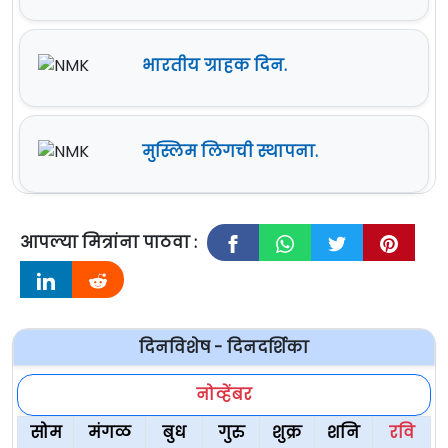
भारतीय ग्राहक दिन.
मुस्लिम लिगची स्थापना.
आपल्या मित्रांना पाठवा :
दिनविशेष - दिनदर्शिका
नोव्हेंबर
सोम
मंगळ
बुध
गुरु
शुक्र
शनि
रवि