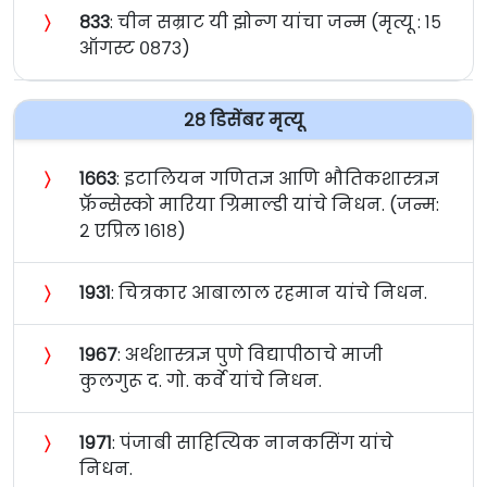
〉
८३३
: चीन सम्राट यी झोन्ग यांचा जन्म (मृत्यू : १५
ऑगस्ट ०८७३)
२८ डिसेंबर मृत्यू
〉
१६६३
: इटालियन गणितज्ञ आणि भौतिकशास्त्रज्ञ
फ्रॅन्सेस्को मारिया ग्रिमाल्डी यांचे निधन. (जन्म:
२ एप्रिल १६१८)
〉
१९३१
: चित्रकार आबालाल रहमान यांचे निधन.
〉
१९६७
: अर्थशास्त्रज्ञ पुणे विद्यापीठाचे माजी
कुलगुरू द. गो. कर्वे यांचे निधन.
〉
१९७१
: पंजाबी साहित्यिक नानकसिंग यांचे
निधन.