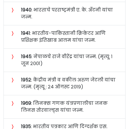
〉
१९४०
: भारताचे परराष्ट्रमंत्री ए. के. अँटनी यांचा
जन्म.
〉
१९४१
: भारतीय-पाकिस्तानी क्रिकेटर आणि
प्रशिक्षक इंतिखाब आलम यांचा जन्म.
〉
१९४५
: नेपाळचे राजे वीरेंद्र यांचा जन्म. (मृत्यू: १
जून २००१)
〉
१९५२
: केंद्रीय मंत्री व वकील अरुण जेटली यांचा
जन्म. (मृत्यू : २४ ऑगस्ट २०१९)
〉
१९६९
: लिनक्स गणक यंत्रप्रणालीचा जनक
लिनस तोरवाल्ड्स यांचा जन्म.
〉
१९३५
: भारतीय पत्रकार आणि दिग्दर्शक एस.