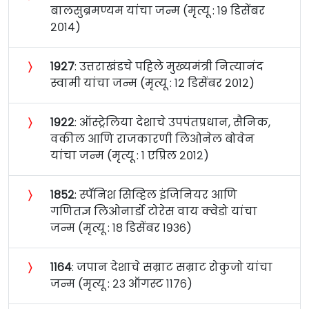
बालसुब्रमण्यम यांचा जन्म (मृत्यू : १९ डिसेंबर
२०१४)
〉
१९२७
: उत्तराखंडचे पहिले मुख्यमंत्री नित्यानंद
स्वामी यांचा जन्म (मृत्यू : १२ डिसेंबर २०१२)
〉
१९२२
: ऑस्ट्रेलिया देशाचे उपपंतप्रधान, सैनिक,
वकील आणि राजकारणी लिओनेल बोवेन
यांचा जन्म (मृत्यू : १ एप्रिल २०१२)
〉
१८५२
: स्पॅनिश सिव्हिल इंजिनियर आणि
गणितज्ञ लिओनार्डो टोरेस वाय क्वेडो यांचा
जन्म (मृत्यू : १८ डिसेंबर १९३६)
〉
११६४
: जपान देशाचे सम्राट सम्राट रोकुजो यांचा
जन्म (मृत्यू : २३ ऑगस्ट ११७६)