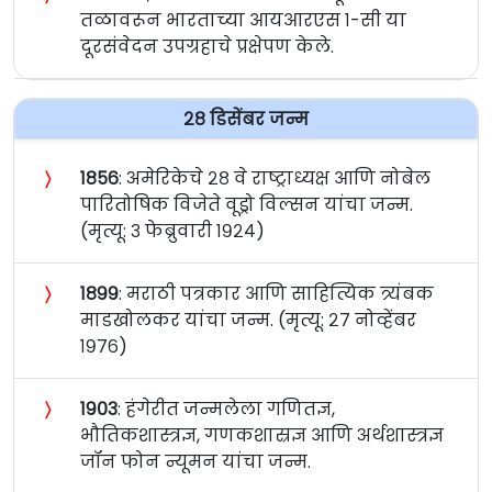
तळावरून भारताच्या आयआरएस १-सी या
दूरसंवेदन उपग्रहाचे प्रक्षेपण केले.
२८ डिसेंबर जन्म
〉
१८५६
: अमेरिकेचे २८ वे राष्ट्राध्यक्ष आणि नोबेल
पारितोषिक विजेते वूड्रो विल्सन यांचा जन्म.
(मृत्यू: ३ फेब्रुवारी १९२४)
〉
१८९९
: मराठी पत्रकार आणि साहित्यिक त्र्यंबक
माडखोलकर यांचा जन्म. (मृत्यू: २७ नोव्हेंबर
१९७६)
〉
१९०३
: हंगेरीत जन्मलेला गणितज्ञ,
भौतिकशास्त्रज्ञ, गणकशास्रज्ञ आणि अर्थशास्त्रज्ञ
जॉन फोन न्यूमन यांचा जन्म.