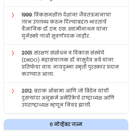
〉
१९९९
: विकसनशील देशांना जैवतंत्रज्ञानाचा
लाभ उपलब्ध करुन दिल्याबद्दल भारताचे
वैज्ञानिक डॉ. एम. एस. स्वामीनाथन यांना
युनेस्को गांधी सुवर्णपदक जाहीर.
〉
२००१
: संरक्षण संशोधन व विकास संस्थेचे
(DRDO) महासंचालक डॉ. वासुदेव अत्रे यांना
प्रतिष्ठेचा वाय. नायडुम्मा स्मृती पुरस्कार प्रदान
करण्यात आला.
〉
२०१२
: बराक ओबामा आणि जो बिडेन यांची
दुसर्‍यांदा अनुक्रमे अमेरिकेचे राष्ट्राध्यक्ष आणि
उपराष्ट्राध्यक्ष म्हणून निवड झाली.
६ नोव्हेंबर जन्म