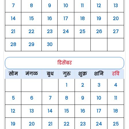
७
८
९
१०
११
१२
१३
१४
१५
१६
१७
१८
१९
२०
२१
२२
२३
२४
२५
२६
२७
२८
२९
३०
डिसेंबर
सोम
मंगळ
बुध
गुरु
शुक्र
शनि
रवि
१
२
३
४
५
६
७
८
९
१०
११
१२
१३
१४
१५
१६
१७
१८
१९
२०
२१
२२
२३
२४
२५