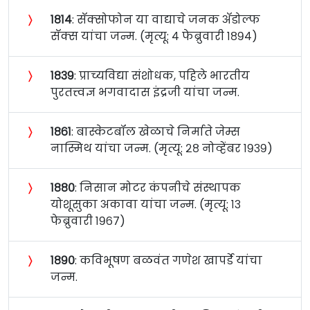
〉
१८१४
: सॅक्सोफोन या वाद्याचे जनक अ‍ॅडोल्फ
सॅक्स यांचा जन्म. (मृत्यू: ४ फेब्रुवारी १८९४)
〉
१८३९
: प्राच्यविद्या संशोधक, पहिले भारतीय
पुरतत्त्वज्ञ भगवादास इंद्रजी यांचा जन्म.
〉
१८६१
: बास्केटबॉल खेळाचे निर्माते जेम्स
नास्मिथ यांचा जन्म. (मृत्यू: २८ नोव्हेंबर १९३९)
〉
१८८०
: निसान मोटर कंपनीचे संस्थापक
योशूसुका अकावा यांचा जन्म. (मृत्यू: १३
फेब्रुवारी १९६७)
〉
१८९०
: कविभूषण बळवंत गणेश खापर्डे यांचा
जन्म.