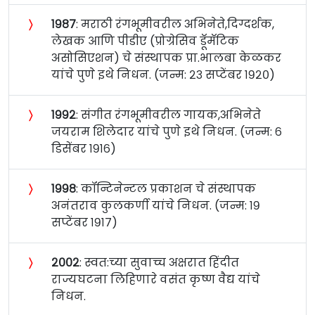
〉
१९८७
: मराठी रंगभूमीवरील अभिनेते,दिग्दर्शक,
लेखक आणि पीडीए (प्रोग्रेसिव डॅूमॅटिक
असोसिएशन) चे संस्थापक प्रा.भालबा केळकर
यांचे पुणे इथे निधन. (जन्म: २३ सप्टेंबर १९२०)
〉
१९९२
: संगीत रंगभूमीवरील गायक,अभिनेते
जयराम शिलेदार यांचे पुणे इथे निधन. (जन्म: ६
डिसेंबर १९१६)
〉
१९९८
: कॉन्टिनेन्टल प्रकाशन चे संस्थापक
अनंतराव कुलकर्णी यांचे निधन. (जन्म: १९
सप्टेंबर १९१७)
〉
२००२
: स्वत:च्या सुवाच्च अक्षरात हिंदीत
राज्यघटना लिहिणारे वसंत कृष्ण वैद्य यांचे
निधन.