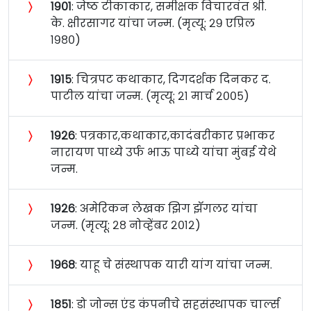
〉
१९०१
: जेष्ठ टीकाकार, समीक्षक विचारवंत श्री.
के. क्षीरसागर यांचा जन्म. (मृत्यू: २९ एप्रिल
१९८०)
〉
१९१५
: चित्रपट कथाकार, दिगदर्शक दिनकर द.
पाटील यांचा जन्म. (मृत्यू: २१ मार्च २००५)
〉
१९२६
: पत्रकार,कथाकार,कादंबरीकार प्रभाकर
नारायण पाध्ये उर्फ भाऊ पाध्ये यांचा मुंबई येथे
जन्म.
〉
१९२६
: अमेरिकन लेखक झिग झॅगलर यांचा
जन्म. (मृत्यू: २८ नोव्हेंबर २०१२)
〉
१९६८
: याहू चे संस्थापक यारी यांग यांचा जन्म.
〉
१८५१
: डो जोन्स एंड कंपनीचे सहसंस्थापक चार्ल्स