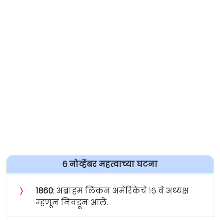
६ नोव्हेंबर महत्वाच्या घटना
〉
१८६०
: अब्राहम लिंकन अमेरिकेचे १६ वे अध्यक्ष
म्हणून निवडून आले.