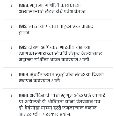
〉
१८८८
: महात्मा गांधींनी कायद्याच्या
अभ्यासासाठी लंडन येथे प्रवेश घेतला.
〉
१९१२
: भारत या पत्राचा पहिला अंक प्रसिद्ध
झाला.
〉
१९१३
: दक्षिण आफ्रिकेत भारतीय वंशाच्या
खाणकामगारांच्या मोर्चाचे नेतृत्त्व केल्याबद्दल
महात्मा गांधींना अटक करण्यात आली.
〉
१९५४
: मुंबई राज्यात मुंबई वीज मंडळ या दिवशी
स्थापन करण्यात आले.
〉
१९९६
: अर्जेंटिनाचे गांधी म्हणून ओळखले जाणारे
प्रा. अडोल्फो डी. ओबिए्ता यांना पंतप्रधान एच.
डी. देवेगौडा यांच्या हस्ते जमनालाल बजाज
आंतरराष्ट्रीय पुरस्कार प्रदान.