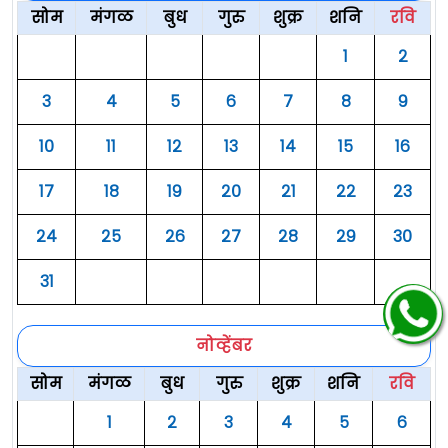
सोम
मंगळ
बुध
गुरु
शुक्र
शनि
रवि
१
२
३
४
५
६
७
८
९
१०
११
१२
१३
१४
१५
१६
१७
१८
१९
२०
२१
२२
२३
२४
२५
२६
२७
२८
२९
३०
३१
नोव्हेंबर
सोम
मंगळ
बुध
गुरु
शुक्र
शनि
रवि
१
२
३
४
५
६