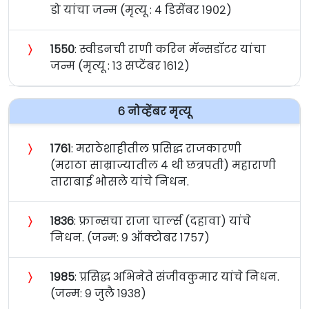
डो यांचा जन्म (मृत्यू : ४ डिसेंबर १९०२)
〉
१५५०
: स्वीडनची राणी करिन मॅन्सडॉटर यांचा
जन्म (मृत्यू : १३ सप्टेंबर १६१२)
६ नोव्हेंबर मृत्यू
〉
१७६१
: मराठेशाहीतील प्रसिद्ध राजकारणी
(मराठा साम्राज्यातील ४ थी छत्रपती) महाराणी
ताराबाई भोसले यांचे निधन.
〉
१८३६
: फ्रान्सचा राजा चार्ल्स (दहावा) यांचे
निधन. (जन्म: ९ ऑक्टोबर १७५७)
〉
१९८५
: प्रसिद्ध अभिनेते संजीवकुमार यांचे निधन.
(जन्म: ९ जुलै १९३८)