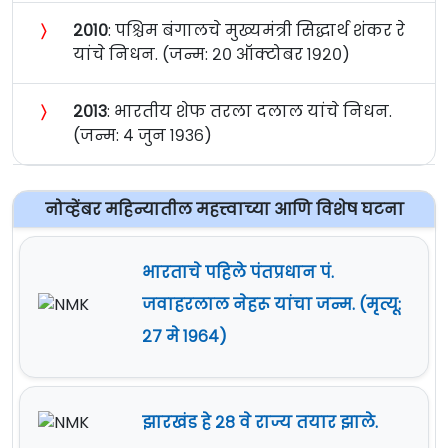
〉
२०१०
: पश्चिम बंगालचे मुख्यमंत्री सिद्धार्थ शंकर रे
यांचे निधन. (जन्म: २० ऑक्टोबर १९२०)
〉
२०१३
: भारतीय शेफ तरला दलाल यांचे निधन.
(जन्म: ४ जुन १९३६)
नोव्हेंबर महिन्यातील महत्त्वाच्या आणि विशेष घटना
भारताचे पहिले पंतप्रधान पं.
जवाहरलाल नेहरू यांचा जन्म. (मृत्यू:
२७ मे १९६४)
झारखंड हे २८ वे राज्य तयार झाले.