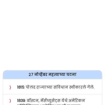
२७ नोव्हेंबर महत्वाच्या घटना
〉
१८१५
: पोलंड राज्याच्या संविधान स्वीकारले गेले.
〉
१८३९
: बॉस्टन, मॅसॅच्युसेट्स येथे अमेरिकन