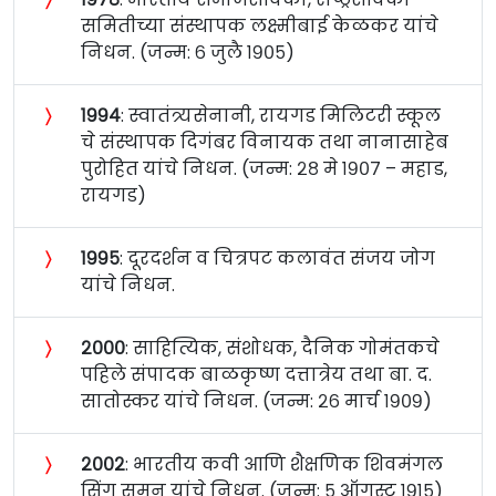
समितीच्या संस्थापक लक्ष्मीबाई केळकर यांचे
निधन. (जन्म: ६ जुलै १९०५)
〉
१९९४
: स्वातंत्र्यसेनानी, रायगड मिलिटरी स्कूल
चे संस्थापक दिगंबर विनायक तथा नानासाहेब
पुरोहित यांचे निधन. (जन्म: २८ मे १९०७ – महाड,
रायगड)
〉
१९९५
: दूरदर्शन व चित्रपट कलावंत संजय जोग
यांचे निधन.
〉
२०००
: साहित्यिक, संशोधक, दैनिक गोमंतकचे
पहिले संपादक बाळकृष्ण दत्तात्रेय तथा बा. द.
सातोस्कर यांचे निधन. (जन्म: २६ मार्च १९०९)
〉
२००२
: भारतीय कवी आणि शैक्षणिक शिवमंगल
सिंग सुमन यांचे निधन. (जन्म: ५ ऑगस्ट १९१५)