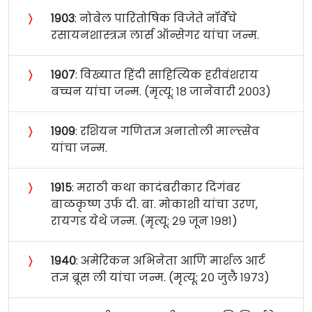
〉
१९०३
: नोबेल पारितोषिक विजेते नॉर्वेचे
रसायनशास्त्रज्ञ लार्स ऑन्सेगर यांचा जन्म.
〉
१९०७
: विख्यात हिंदी साहित्यिक हरीवंशराय
बच्चन यांचा जन्म. (मृत्यू: १८ जानेवारी २००३)
〉
१९०९
: रशियन गणितज्ञ अनातोली माल्त्सेव
यांचा जन्म.
〉
१९१५
: मराठी कथा कादंबरीकार दिगंबर
बाळकृष्ण उर्फ दी. बा. मोकाशी यांचा उरण,
रायगड येथे जन्म. (मृत्यू: २९ जून १९८१)
〉
१९४०
: अमेरिकन अभिनेता आणि मार्शल आर्ट
तज्ञ ब्रूस ली यांचा जन्म. (मृत्यू: २० जुलै १९७३)