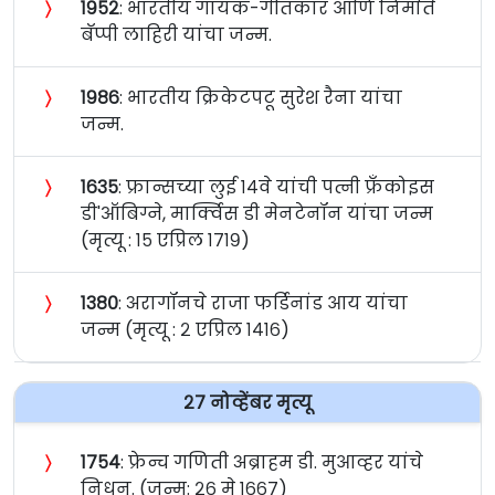
〉
१९५२
: भारतीय गायक-गीतकार आणि निर्माते
बॅप्पी लाहिरी यांचा जन्म.
〉
१९८६
: भारतीय क्रिकेटपटू सुरेश रैना यांचा
जन्म.
〉
१६३५
: फ्रान्सच्या लुई १४वे यांची पत्नी फ्रँकोइस
डी'ऑबिग्ने, मार्क्विस डी मेनटेनॉन यांचा जन्म
(मृत्यू : १५ एप्रिल १७१९)
〉
१३८०
: अरागॉनचे राजा फर्डिनांड आय यांचा
जन्म (मृत्यू : २ एप्रिल १४१६)
२७ नोव्हेंबर मृत्यू
〉
१७५४
: फ्रेन्च गणिती अब्राहम डी. मुआव्हर यांचे
निधन. (जन्म: २६ मे १६६७)