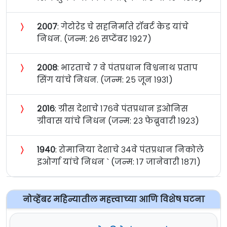
〉
२००७
: गेटोरेड चे सहनिर्माते रॉबर्ट केड यांचे
निधन. (जन्म: २६ सप्टेंबर १९२७)
〉
२००८
: भारताचे ७ वे पंतप्रधान विश्वनाथ प्रताप
सिंग यांचे निधन. (जन्म: २५ जून १९३१)
〉
२०१६
: ग्रीस देशाचे १७६वे पंतप्रधान इओनिस
ग्रीवास यांचे निधन (जन्म: २३ फेब्रुवारी १९२३)
〉
१९४०
: रोमानिया देशाचे ३४वे पंतप्रधान निकोले
इओर्गा यांचे निधन ` (जन्म: १७ जानेवारी १८७१)
नोव्हेंबर महिन्यातील महत्त्वाच्या आणि विशेष घटना