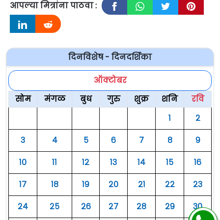
आपल्या मित्रांना पाठवा :
दिनविशेष - दिनदर्शिका
ऑक्टोबर
सोम
मंगळ
बुध
गुरु
शुक्र
शनि
रवि
१
२
३
४
५
६
७
८
९
१०
११
१२
१३
१४
१५
१६
१७
१८
१९
२०
२१
२२
२३
२४
२५
२६
२७
२८
२९
३०