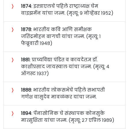
〉
१८७४
: इस्त्राएलचे पहिले राष्ट्राध्यक्ष चेम
वाइझमॅन यांचा जन्म. (मृत्यू: ९ नोव्हेंबर १९५२)
〉
१८७८
: भारतीय कवि आणि समीक्षक
जतिंद्रमोहन बागची यांचा जन्म. (मृत्यू: १
फेब्रुवारी १९४८)
〉
१८८१
: प्राच्यविद्या पंडित व कायदेतज्ञ डॉ.
काशीप्रसाद जायस्वाल यांचा जन्म. (मृत्यू: ४
ऑगस्ट १९३७)
〉
१८८८
: भारतीय लोकसभेचे पहिले सभापती
गणेश वासुदेव मावळंकर यांचा जन्म.
〉
१८९४
: पॅनासोनिक चे संस्थापक कोनसुके
मात्सुशिता यांचा जन्म. (मृत्यू: २७ एप्रिल १९८९)