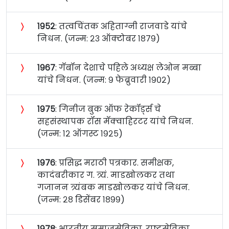
〉
१९५२
: तत्वचिंतक अहिताग्नी राजवाडे यांचे
निधन. (जन्म: २३ ऑक्टोबर १८७९)
〉
१९६७
: गॅबॉन देशाचे पहिले अध्यक्ष लेओन मब्बा
यांचे निधन. (जन्म: ९ फेब्रुवारी १९०२)
〉
१९७५
: गिनीज बुक ऑफ रेकॉर्ड्स चे
सहसंस्थापक रॉस मॅक्वाहिरटर यांचे निधन.
(जन्म: १२ ऑगस्ट १९२५)
〉
१९७६
: प्रसिद्ध मराठी पत्रकार. समीक्षक,
कादंबरीकार ग. त्र्यं. माडखोलकर तथा
गजानन त्र्यंबक माडखोलकर यांचे निधन.
(जन्म: २८ डिसेंबर १८९९)
〉
१९७८
: भारतीय समाजसेविका, राष्ट्रसेविका