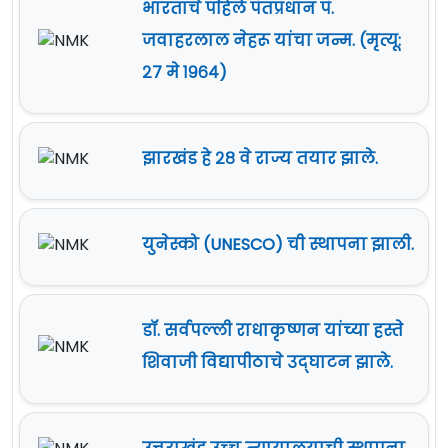
भारताचे पहिले पंतप्रधान पं.
जवाहरलाल नेहरू यांचा जन्म. (मृत्यू:
२७ मे १९६४)
झारखंड हे २८ वे राज्य तयार झाले.
युनेस्को (UNESCO) ची स्थापना झाली.
डॉ. सर्वपल्ली राधाकृष्णन यांच्या हस्ते
शिवाजी विद्यापीठाचे उद्‍घाटन झाले.