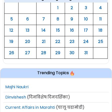
१
२
३
४
५
६
७
८
९
१०
११
१२
१३
१४
१५
१६
१७
१८
१९
२०
२१
२२
२३
२४
२५
२६
२७
२८
२९
३०
३१
Trending Topics
Majhi Naukri
Dinvishesh
(दिनविशेष दिनदर्शिका)
Current Affairs in Marahti
(चालू घडामोडी)