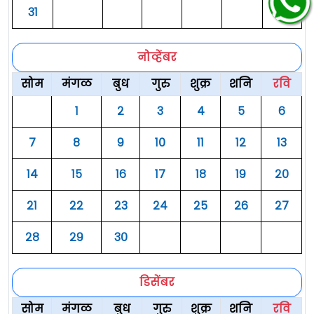
३१
नोव्हेंबर
सोम
मंगळ
बुध
गुरु
शुक्र
शनि
रवि
१
२
३
४
५
६
७
८
९
१०
११
१२
१३
१४
१५
१६
१७
१८
१९
२०
२१
२२
२३
२४
२५
२६
२७
२८
२९
३०
डिसेंबर
सोम
मंगळ
बुध
गुरु
शुक्र
शनि
रवि