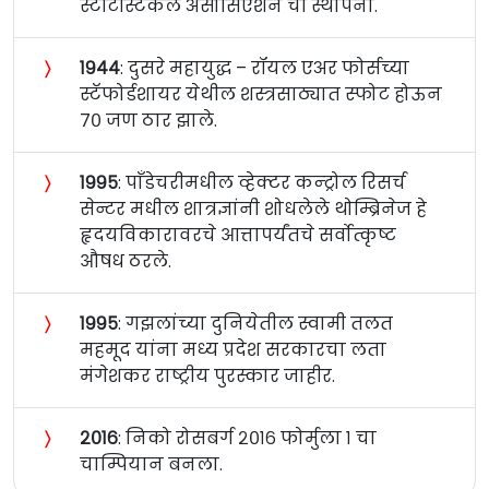
स्टॅटिस्टिकल असोसिएशन ची स्थापना.
〉
१९४४
: दुसरे महायुद्ध – रॉयल एअर फोर्सच्या
स्टॅफोर्डशायर येथील शस्त्रसाठ्यात स्फोट होऊन
७० जण ठार झाले.
〉
१९९५
: पाँडेचरीमधील व्हेक्टर कन्ट्रोल रिसर्च
सेन्टर मधील शात्रज्ञांनी शोधलेले थोम्ब्रिनेज हे
हृदयविकारावरचे आत्तापर्यंतचे सर्वोत्कृष्ट
औषध ठरले.
〉
१९९५
: गझलांच्या दुनियेतील स्वामी तलत
महमूद यांना मध्य प्रदेश सरकारचा लता
मंगेशकर राष्ट्रीय पुरस्कार जाहीर.
〉
२०१६
: निको रोसबर्ग २०१६ फोर्मुला १ चा
चाम्पियान बनला.