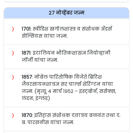
२७ नोव्हेंबर जन्म
〉
१७०१
: स्वीडिश खगोलशास्त्र व संशोधक अँडर्स
सेल्सियस यांचा जन्म.
〉
१८७१
: इटालियन भौतिकशास्रज्ञ जियोव्हानी
जॉर्जी यांचा जन्म.
〉
१८५७
: नोबेल पारितोषिक विजेते ब्रिटिश
जैवरसायनशात्रज्ञ सर चार्ल्स शेरिंग्टन यांचा
जन्म. (मृत्यू: ४ मार्च १९५२ – इस्ट्बोर्न, ससेक्स,
लंडन, इंग्लंड)
〉
१८७०
: इतिहास संशोधक दत्तात्रय बळवंत तथा द.
ब. पारसनीस यांचा जन्म.