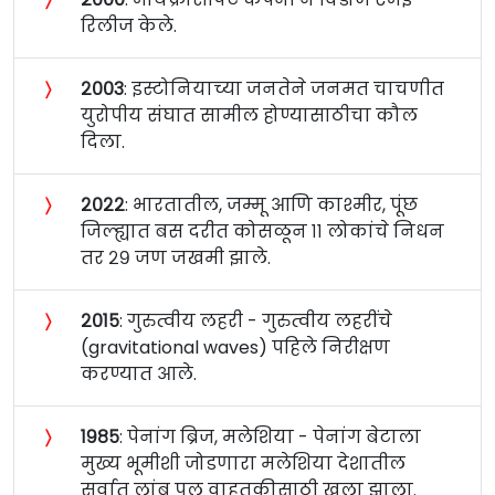
रिलीज केले.
〉
२००३
: इस्टोनियाच्या जनतेने जनमत चाचणीत
युरोपीय संघात सामील होण्यासाठीचा कौल
दिला.
〉
२०२२
: भारतातील, जम्मू आणि काश्मीर, पूंछ
जिल्ह्यात बस दरीत कोसळून ११ लोकांचे निधन
तर २९ जण जखमी झाले.
〉
२०१५
: गुरुत्वीय लहरी - गुरुत्वीय लहरींचे
(gravitational waves) पहिले निरीक्षण
करण्यात आले.
〉
१९८५
: पेनांग ब्रिज, मलेशिया - पेनांग बेटाला
मुख्य भूमीशी जोडणारा मलेशिया देशातील
सर्वात लांब पूल वाहतुकीसाठी खुला झाला.