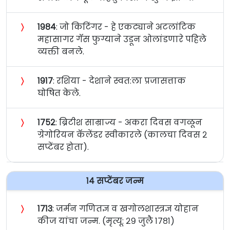
〉
१९८४
: जो किटिंगर - हे एकट्याने अटलांटिक
महासागर गॅस फुग्याने उडून ओलांडणारे पहिले
व्यक्ती बनले.
〉
१९१७
: रशिया - देशाने स्वत:ला प्रजासत्ताक
घोषित केले.
〉
१७५२
: ब्रिटीश साम्राज्य - अकरा दिवस वगळून
ग्रेगोरियन कॅलेंडर स्वीकारले (कालचा दिवस २
सप्टेंबर होता).
१४ सप्टेंबर जन्म
〉
१७१३
: जर्मन गणितज्ञ व खगोलशास्त्रज्ञ योहान
कीज यांचा जन्म. (मृत्यू: २९ जुलै १७८१)