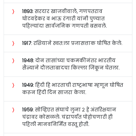
〉
१८९३
: सरदार खाजवीवाले, गणपतराव
घोटवडेकर व भाऊ रंगारी यांनी पुण्यात
पहिल्यांदा सार्वजनिक गणपती बसवले.
〉
१९१७
: रशियाने स्वत:ला प्रजासत्ताक घोषित केले.
〉
१९४८
: दोन तासांच्या चकमकीनंतर भारतीय
सैन्याने दौलताबादचा किल्ला जिंकून घेतला.
〉
१९४९
: हिंदी हि भारताची राष्ट्रभाषा म्हणून घोषित
करून हिंदी दिन साजरा केला.
〉
१९५९
: सोव्हिएत संघाचे लुना २ हे अंतरिक्षयान
चंद्रावर कोसळले. चंद्रापर्यंत पोहोचणारी ही
पहिली मानवनिर्मित वस्तू होती.