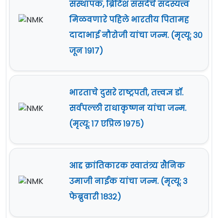
संस्थापक, ब्रिटिश संसदेचे सदस्यत्त्व
मिळवणारे पहिले भारतीय पितामह
दादाभाई नौरोजी यांचा जन्म. (मृत्यू: ३०
जून १९१७)
भारताचे दुसरे राष्ट्रपती, तत्त्वज्ञ डॉ.
सर्वपल्ली राधाकृष्णन यांचा जन्म.
(मृत्यू: १७ एप्रिल १९७५)
आद्द क्रांतिकारक स्वातंत्र्य सैनिक
उमाजी नाईक यांचा जन्म. (मृत्यू: ३
फेब्रुवारी १८३२)