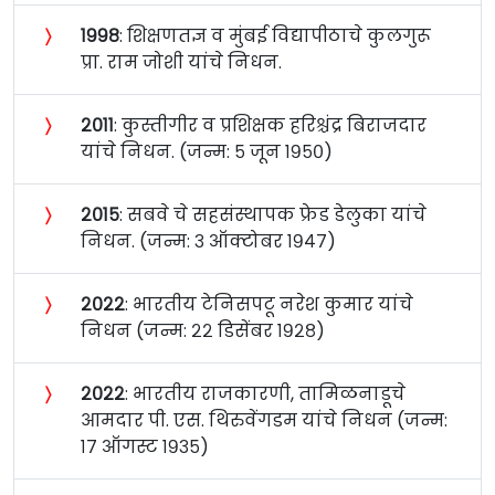
〉
१९९८
: शिक्षणतज्ञ व मुंबई विद्यापीठाचे कुलगुरू
प्रा. राम जोशी यांचे निधन.
〉
२०११
: कुस्तीगीर व प्रशिक्षक हरिश्चंद्र बिराजदार
यांचे निधन. (जन्म: ५ जून १९५०)
〉
२०१५
: सबवे चे सहसंस्थापक फ्रेड डेलुका यांचे
निधन. (जन्म: ३ ऑक्टोबर १९४७)
〉
२०२२
: भारतीय टेनिसपटू नरेश कुमार यांचे
निधन (जन्म: २२ डिसेंबर १९२८)
〉
२०२२
: भारतीय राजकारणी, तामिळनाडूचे
आमदार पी. एस. थिरुवेंगडम यांचे निधन (जन्म:
१७ ऑगस्ट १९३५)