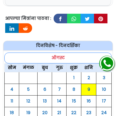
आपल्या मित्रांना पाठवा :
दिनविशेष - दिनदर्शिका
ऑगस्ट
सोम
मंगळ
बुध
गुरु
शुक्र
शनि
रवि
१
२
३
४
५
६
७
८
९
१०
११
१२
१३
१४
१५
१६
१७
१८
१९
२०
२१
२२
२३
२४