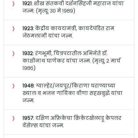
〉
१९२१
: शीख संतकवी दर्शनसिंहजी महाराज यांचा
जन्म. (मृत्यू: ३० मे १९८९)
〉
१९२३
: केंद्रीय कायदामंत्री, कायदेपंडित राम
जेठमलानी यांचा जन्म.
〉
१९३२
: रंगभूमी, चित्रपटातील अभिनेते डॉ.
काशीनाथ घाणेकर यांचा जन्म. (मृत्यू: २ मार्च
१९८६)
〉
१९४८
: ग्वाल्हेर/जयपूर/किराणा घराण्याच्या
ख्याल व भजन गायिका वीणा सहस्रबुद्धे यांचा
जन्म.
〉
१९५७
: दक्षिण अफ्रिकेचा क्रिकेटखेळाडू केपलर
वेसेल्स यांचा जन्म.