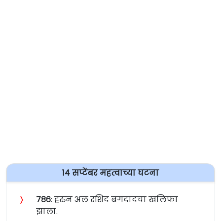
१४ सप्टेंबर महत्वाच्या घटना
〉
७८६
: हरुन अल रशिद बगदादचा खलिफा
झाला.