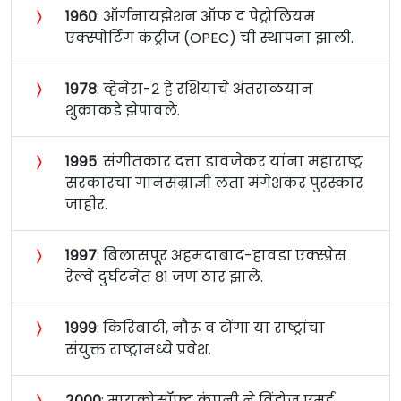
〉
१९६०
: ऑर्गनायझेशन ऑफ द पेट्रोलियम
एक्स्पोर्टिंग कंट्रीज (OPEC) ची स्थापना झाली.
〉
१९७८
: व्हेनेरा-२ हे रशियाचे अंतराळयान
शुक्राकडे झेपावले.
〉
१९९५
: संगीतकार दत्ता डावजेकर यांना महाराष्ट्र
सरकारचा गानसम्राज्ञी लता मंगेशकर पुरस्कार
जाहीर.
〉
१९९७
: बिलासपूर अहमदाबाद-हावडा एक्स्प्रेस
रेल्वे दुर्घटनेत ८१ जण ठार झाले.
〉
१९९९
: किरिबाटी, नौरू व टोंगा या राष्ट्रांचा
संयुक्त राष्ट्रांमध्ये प्रवेश.
〉
२०००
: मायक्रोसॉफ्ट कंपनी ने विंडोज एमई