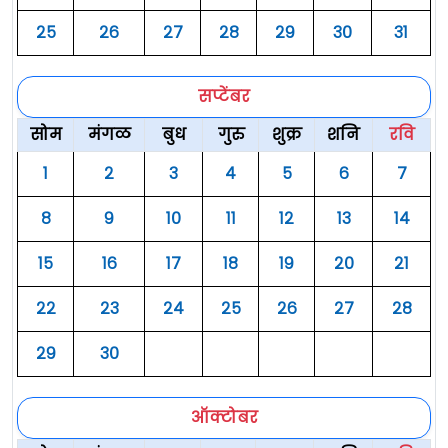
२५
२६
२७
२८
२९
३०
३१
सप्टेंबर
सोम
मंगळ
बुध
गुरु
शुक्र
शनि
रवि
१
२
३
४
५
६
७
८
९
१०
११
१२
१३
१४
१५
१६
१७
१८
१९
२०
२१
२२
२३
२४
२५
२६
२७
२८
२९
३०
ऑक्टोबर