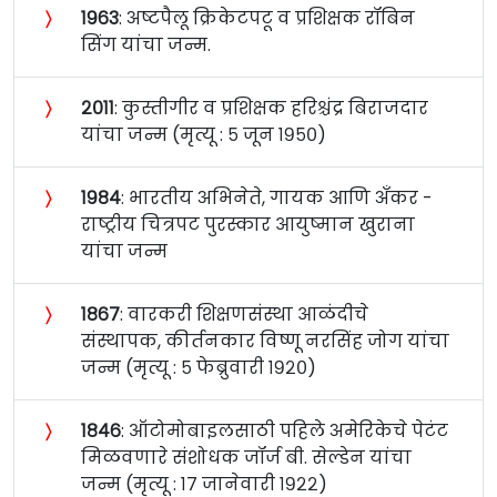
〉
१९६३
: अष्टपैलू क्रिकेटपटू व प्रशिक्षक रॉबिन
सिंग यांचा जन्म.
〉
२०११
: कुस्तीगीर व प्रशिक्षक हरिश्चंद्र बिराजदार
यांचा जन्म (मृत्यू : ५ जून १९५०)
〉
१९८४
: भारतीय अभिनेते, गायक आणि अँकर -
राष्ट्रीय चित्रपट पुरस्कार आयुष्मान खुराना
यांचा जन्म
〉
१८६७
: वारकरी शिक्षणसंस्था आळंदीचे
संस्थापक, कीर्तनकार विष्णू नरसिंह जोग यांचा
जन्म (मृत्यू : ५ फेब्रुवारी १९२०)
〉
१८४६
: ऑटोमोबाइलसाठी पहिले अमेरिकेचे पेटंट
मिळवणारे संशोधक जॉर्ज बी. सेल्डेन यांचा
जन्म (मृत्यू : १७ जानेवारी १९२२)