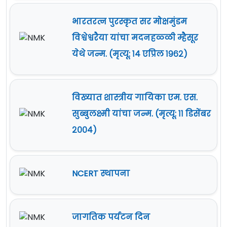
भारतरत्न पुरस्कृत सर मोक्षमुंडम
विश्वेश्वरैया यांचा मदनहळ्ळी म्हैसूर
येथे जन्म. (मृत्यू: १४ एप्रिल १९६२)
विख्यात शास्त्रीय गायिका एम. एस.
सुब्बुलक्ष्मी यांचा जन्म. (मृत्यू: ११ डिसेंबर
२००४)
NCERT स्थापना
जागतिक पर्यटन दिन