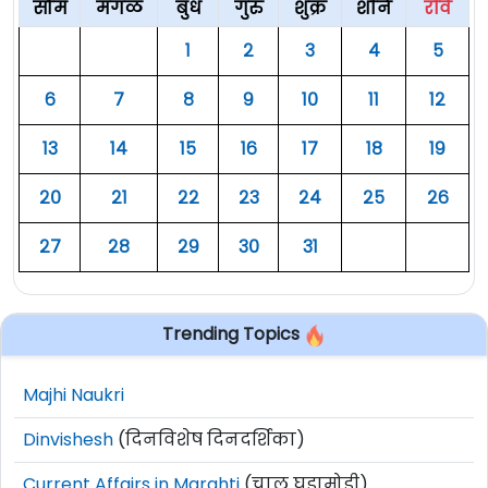
सोम
मंगळ
बुध
गुरु
शुक्र
शनि
रवि
१
२
३
४
५
६
७
८
९
१०
११
१२
१३
१४
१५
१६
१७
१८
१९
२०
२१
२२
२३
२४
२५
२६
२७
२८
२९
३०
३१
Trending Topics
Majhi Naukri
Dinvishesh
(दिनविशेष दिनदर्शिका)
Current Affairs in Marahti
(चालू घडामोडी)