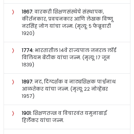
〉
१८६७
: वारकरी शिक्षणसंस्थेचे संस्थापक,
कीर्तनकार, प्रवचनकार आणि लेखक विष्णू
नरसिंह जोग यांचा जन्म. (मृत्यू: ५ फेब्रुवारी
१९२०)
〉
१७७४
: भारतातील १४वे राज्यपाल जनरल लॉर्ड
विलियम बेंटीक यांचा जन्म. (मृत्यू: १७ जून
१८३९)
〉
१८९७
: नट, दिग्दर्शक व नाट्यशिक्षक पार्श्वनाथ
आळतेकर यांचा जन्म. (मृत्यू: २२ नोव्हेंबर
१९५७)
〉
१९०१
: शिक्षणतज्ज्ञ व विचारवंत यमुनाबाई
हिर्लेकर यांचा जन्म.