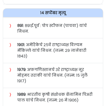
१४ सप्टेंबर मृत्यू
〉
८९१
: ८९१ई.पूर्व : पोप स्टीफन (पाचवा) यांचे
निधन.
〉
१९०१
: अमेरिकेचे २५वे राष्ट्राध्यक्ष विल्यम
मॅकिन्ले यांचे निधन. (जन्म: २९ जानेवारी
१८४३)
〉
१९७९
: अफगणिस्तानचे ३रे राष्ट्राध्यक्ष नूर
मोहमद तराकी यांचे निधन. (जन्म: १५ जुलै
१९१७)
〉
१९८९
: भारतीय कृषी संशोधक बेंजामिन पिअरी
पाल यांचे निधन. (जन्म: २६ मे १९०६)