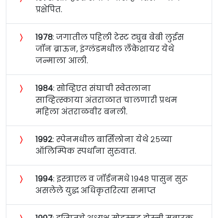
प्रक्षेपित.
〉
१९७८
: जगातील पहिली टेस्ट ट्युब बेबी लुईस
जॉन ब्राऊन, इंग्लंडमधील लँकेशायर येथे
जन्माला आली.
〉
१९८४
: सोव्हिएत संघाची स्वेतलाना
साव्हित्स्काया अंतराळात चालणारी प्रथम
महिला अंतराळवीर बनली.
〉
१९९२
: स्पेनमधील बार्सिलोना येथे २५व्या
ऑलिम्पिक स्पर्धांना सुरुवात.
〉
१९९४
: इस्त्राएल व जॉर्डनमधे १९४८ पासुन सुरू
असलेले युद्ध अधिकृतरित्या समाप्त