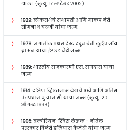
झाला. (मृत्यू: १७ सप्टेंबर २००२)
〉
१९२९
: लोकसभेचे सभापती आणि माकप नेते
सोमनाथ चटर्जी यांचा जन्म.
〉
१९७८
: जगातील प्रथम टेस्ट ट्यूब बेबी लुईझ जॉय
ब्राऊन यांचा इंग्लंड येथे जन्म.
〉
१९३९
: भारतीय राजकारणी एस. रामदास याचा
जन्म
〉
१९१४
: दक्षिण व्हिएतनाम देशाचे १०वे आणि अंतिम
पंतप्रधान वु वान मौ यांचा जन्म (मृत्यू : २०
ऑगस्ट १९९८)
〉
१९०५
: बल्गेरियन-स्विस लेखक - नोबेल
पुरस्कार विजेते इलियास कॅनेटी यांचा जन्म