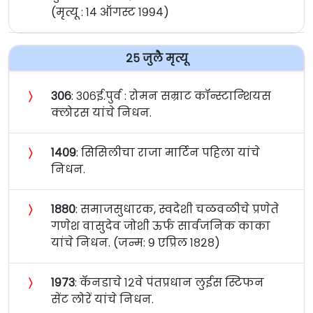
(मृत्यू : १४ ऑगस्ट १९९४)
२५ जुलै मृत्यू
〉
३०६
: ३०६ई.पुर्व : रोमन सम्राट कॉन्स्टान्शियस
क्लोरस यांचे निधन.
〉
१४०९
: सिसिलीचा राजा मार्टिन पहिला यांचे
निधन.
〉
१८८०
: समाजसुधारक, स्वदेशी चळवळीचे प्रणेते
गणेश वासुदेव जोशी ऊर्फ सार्वजनिक काका
यांचे निधन. (जन्म: ९ एप्रिल १८२८)
〉
१९७३
: कॅनडाचे १२वे पंतप्रधान लुईस स्टिफन
सेंट लोरें यांचे निधन.