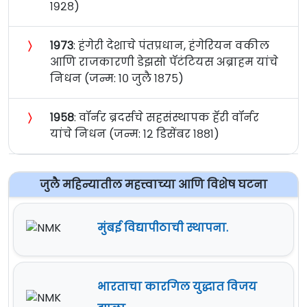
१९२८)
〉
१९७३
: हंगेरी देशाचे पंतप्रधान, हंगेरियन वकील
आणि राजकारणी डेझसो पॅटंटियस अब्राहम यांचे
निधन (जन्म: १० जुलै १८७५)
〉
१९५८
: वॉर्नर ब्रदर्सचे सहसंस्थापक हॅरी वॉर्नर
यांचे निधन (जन्म: १२ डिसेंबर १८८१)
जुलै महिन्यातील महत्त्वाच्या आणि विशेष घटना
मुंबई विद्यापीठाची स्थापना.
भारताचा कारगिल युद्धात विजय