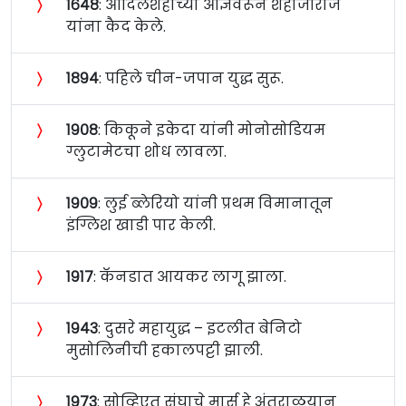
〉
१६४८
: आदिलशहाच्या आज्ञेवरून शहाजीराजे
यांना कैद केले.
〉
१८९४
: पहिले चीन-जपान युद्ध सुरू.
〉
१९०८
: किकूने इकेदा यांनी मोनोसोडियम
ग्लुटामेटचा शोध लावला.
〉
१९०९
: लुई ब्लेरियो यांनी प्रथम विमानातून
इंग्लिश खाडी पार केली.
〉
१९१७
: कॅनडात आयकर लागू झाला.
〉
१९४३
: दुसरे महायुद्ध – इटलीत बेनिटो
मुसोलिनीची हकालपट्टी झाली.
〉
१९७३
: सोव्हिएत संघाचे मार्स हे अंतराळयान