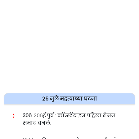
२५ जुलै महत्वाच्या घटना
〉
३०६
: ३०६ई.पुर्व : कॉन्स्टॅटाइन पहिला रोमन
सम्राट बनले.