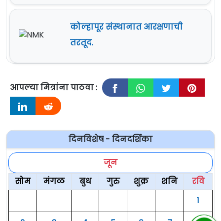
कोल्हापूर संस्थानात आरक्षणाची
तरतूद.
आपल्या मित्रांना पाठवा :
दिनविशेष - दिनदर्शिका
जून
सोम
मंगळ
बुध
गुरु
शुक्र
शनि
रवि
१