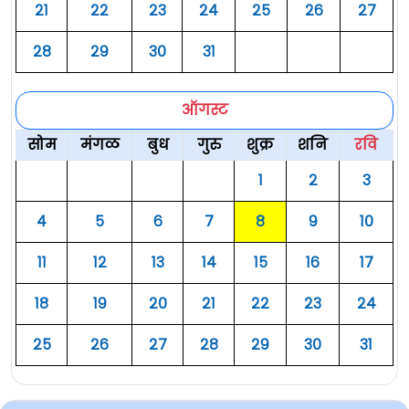
२१
२२
२३
२४
२५
२६
२७
२८
२९
३०
३१
ऑगस्ट
सोम
मंगळ
बुध
गुरु
शुक्र
शनि
रवि
१
२
३
४
५
६
७
८
९
१०
११
१२
१३
१४
१५
१६
१७
१८
१९
२०
२१
२२
२३
२४
२५
२६
२७
२८
२९
३०
३१