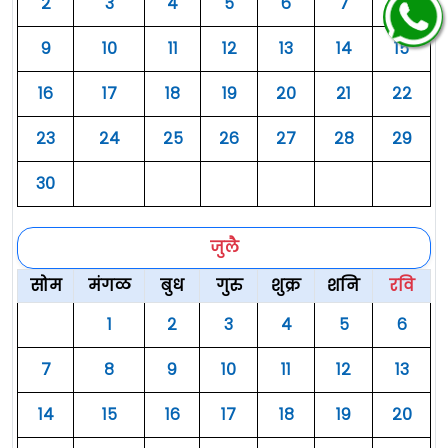
२
३
४
५
६
७
८
९
१०
११
१२
१३
१४
१५
१६
१७
१८
१९
२०
२१
२२
२३
२४
२५
२६
२७
२८
२९
३०
जुलै
सोम
मंगळ
बुध
गुरु
शुक्र
शनि
रवि
१
२
३
४
५
६
७
८
९
१०
११
१२
१३
१४
१५
१६
१७
१८
१९
२०