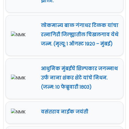
झाला.
लोकमान्य बाळ गंगाधर टिळक यांचा
रत्नागिरी जिल्ह्यातील चिखलगाव येथे
जन्म. (मृत्यू: १ ऑगस्ट १९२० – मुंबई)
आधुनिक मुंबईचे शिल्पकार जगन्नाथ
उर्फ नाना शंकर शेटे यांचे निधन.
(जन्म: १० फेब्रुवारी १८०३)
वसंतराव नाईक जयंती