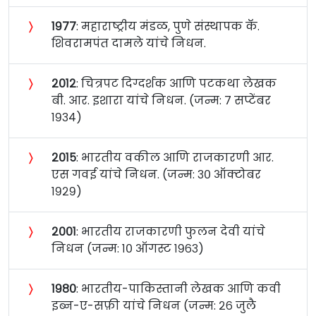
〉
१९७७
: महाराष्ट्रीय मंडळ, पुणे संस्थापक कॅ.
शिवरामपंत दामले यांचे निधन.
〉
२०१२
: चित्रपट दिग्दर्शक आणि पटकथा लेखक
बी. आर. इशारा यांचे निधन. (जन्म: ७ सप्टेंबर
१९३४)
〉
२०१५
: भारतीय वकील आणि राजकारणी आर.
एस गवई यांचे निधन. (जन्म: ३० ऑक्टोबर
१९२९)
〉
२००१
: भारतीय राजकारणी फुलन देवी यांचे
निधन (जन्म: १० ऑगस्ट १९६३)
〉
१९८०
: भारतीय-पाकिस्तानी लेखक आणि कवी
इब्न-ए-सफ़ी यांचे निधन (जन्म: २६ जुलै