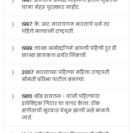
〉
१९९७
: इजिप्तचे अध्यक्ष मोहम्मद होस्नी मुबारक
यांना नेहरू पुरस्कार जाहीर.
〉
१९९७
: के. आर. नारायणन भारताचे १०वे तर
पहिले मल्याळी राष्ट्रपती.
〉
१९९९
: लान्स आर्मस्ट्राँगने आपली पहिली टूर डी
फ्रान्स सायकल शर्यत जिंकली.
〉
२००७
: भारताच्या पहिल्या महिला राष्ट्रपती
श्रीमती प्रतिभा पाटील बनल्या.
〉
१९६५
: बॉब डायलन - यांनी पहिल्यांदा
इलेक्ट्रिक गिटार चा वापर केला. रॉक
संगीताची सुरवात येथून झाली असे मानले
जाते.