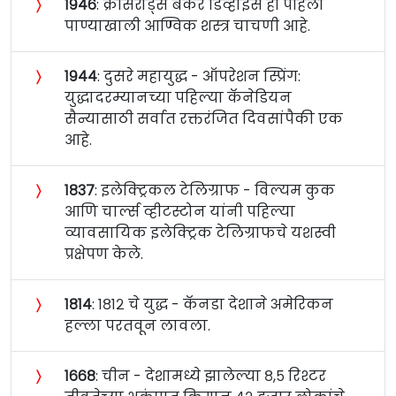
〉
१९४६
: क्रॉसरोड्स बेकर डिव्हाइस ही पहिली
पाण्याखाली आण्विक शस्त्र चाचणी आहे.
〉
१९४४
: दुसरे महायुद्ध - ऑपरेशन स्प्रिंग:
युद्धादरम्यानच्या पहिल्या कॅनेडियन
सैन्यासाठी सर्वात रक्तरंजित दिवसांपैकी एक
आहे.
〉
१८३७
: इलेक्ट्रिकल टेलिग्राफ - विल्यम कुक
आणि चार्ल्स व्हीटस्टोन यांनी पहिल्या
व्यावसायिक इलेक्ट्रिक टेलिग्राफचे यशस्वी
प्रक्षेपण केले.
〉
१८१४
: १८१२ चे युद्ध - कॅनडा देशाने अमेरिकन
हल्ला परतवून लावला.
〉
१६६८
: चीन - देशामध्ये झालेल्या ८,५ रिश्टर