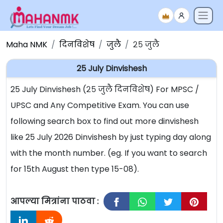
Maha NMK
दिनविशेष
जुलै
२५ जुलै
25 July Dinvishesh
25 July Dinvishesh (२५ जुलै दिनविशेष) For MPSC /
UPSC and Any Competitive Exam. You can use
following search box to find out more dinvishesh
like 25 July 2026 Dinvishesh by just typing day along
with the month number. (eg. If you want to search
for 15th August then type 15-08).
आपल्या मित्रांना पाठवा :