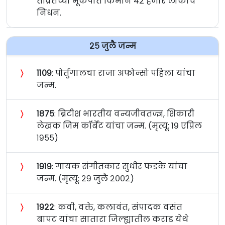
तीव्रतेच्या भूकंपात किमान ४२ हजार लोकांचे
निधन.
२५ जुलै जन्म
〉
११०९
: पोर्तुगालचा राजा अफोन्सो पहिला यांचा
जन्म.
〉
१८७५
: ब्रिटीश भारतीय वन्यजीवतज्ज्ञ, शिकारी
लेखक जिम कॉर्बेट यांचा जन्म. (मृत्यू: १९ एप्रिल
१९५५)
〉
१९१९
: गायक संगीतकार सुधीर फडके यांचा
जन्म. (मृत्यू: २९ जुलै २००२)
〉
१९२२
: कवी, वक्ते, कलावंत, संपादक वसंत
बापट यांचा सातारा जिल्ह्यातील कराड येथे