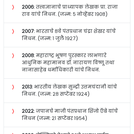
〉
२००६
: तत्त्वज्ञानाचे प्राध्यापक लेखक प्रा. राजा
राव यांचे निधन. (जन्म: ५ नोव्हेंबर १९०८)
〉
२००७
: भारताचे ८वे पंतप्रधान चंद्रा शेखर यांचे
निधन. (जन्म: १ जुलै १९२७)
〉
२००८
: महाराष्ट्र भूषण पुरस्कार लाभणारे
आधुनिक महामानव डॉ. नारायण विष्णू तथा
नानासाहेब धर्माधिकारी यांचे निधन.
〉
२०१३
: भारतीय लेखक सुन्द्री उत्तमचंदानी यांचे
निधन. (जन्म: २८ सप्टेंबर १९२४)
〉
२०२२
: जपानचे माजी पंतप्रधान शिंजो ऍबे यांचे
निधन (जन्म: २१ सप्टेंबर १९५४)