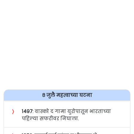
८ जुलै महत्वाच्या घटना
〉
१४९७
: वास्को द गामा युरोपातून भारताच्या
पहिल्या सफरीवर निघाला.