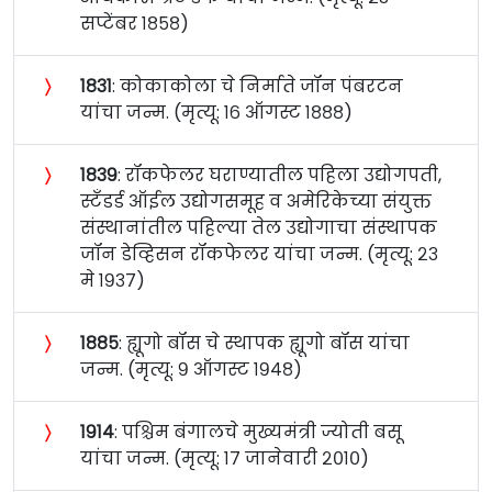
सप्टेंबर १८५८)
〉
१८३१
: कोकाकोला चे निर्माते जॉन पंबरटन
यांचा जन्म. (मृत्यू: १६ ऑगस्ट १८८८)
〉
१८३९
: रॉकफेलर घराण्यातील पहिला उद्योगपती,
स्टँडर्ड ऑईल उद्योगसमूह व अमेरिकेच्या संयुक्त
संस्थानांतील पहिल्या तेल उद्योगाचा संस्थापक
जॉन डेव्हिसन रॉकफेलर यांचा जन्म. (मृत्यू: २३
मे १९३७)
〉
१८८५
: ह्यूगो बॉस चे स्थापक ह्यूगो बॉस यांचा
जन्म. (मृत्यू: ९ ऑगस्ट १९४८)
〉
१९१४
: पश्चिम बंगालचे मुख्यमंत्री ज्योती बसू
यांचा जन्म. (मृत्यू: १७ जानेवारी २०१०)