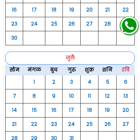
१६
१७
१८
१९
२०
२१
२२
२३
२४
२५
२६
२७
२८
२९
३०
जुलै
सोम
मंगळ
बुध
गुरु
शुक्र
शनि
रवि
१
२
३
४
५
६
७
८
९
१०
११
१२
१३
१४
१५
१६
१७
१८
१९
२०
२१
२२
२३
२४
२५
२६
२७
२८
२९
३०
३१