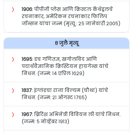
〉
१९०६
: पीपीजी प्लेस आणि क्रिस्टल कॅथेड्रलचे
रचनाकार, अमेरिकन रचनाकार फिलिप
जॉन्सन यांचा जन्म (मृत्यू : २५ जानेवारी २००५)
८ जुलै मृत्यू
〉
१६९५
: डच गणितज्ञ, खगोलविद आणि
पदार्थवैज्ञानिक क्रिस्टियन हायगेन्स यांचे
निधन. (जन्म: १४ एप्रिल १६२९)
〉
१८३७
: इंग्लंडचा राजा विल्यम (चौथा) यांचे
निधन. (जन्म: २१ ऑगस्ट १७६५)
〉
१९६७
: ब्रिटिश अभिनेत्री विवियन ली यांचे निधन.
(जन्म: ५ नोव्हेंबर १९१३)