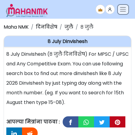
Maha NMK
दिनविशेष
जुलै
८ जुलै
8 July Dinvishesh
8 July Dinvishesh (८ जुलै दिनविशेष) For MPSC / UPSC
and Any Competitive Exam. You can use following
search box to find out more dinvishesh like 8 July
2026 Dinvishesh by just typing day along with the
month number. (eg. If you want to search for 15th
August then type 15-08).
आपल्या मित्रांना पाठवा :