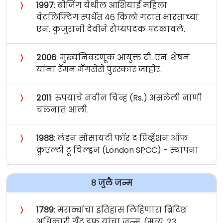
〉
१९९७
: बीजिंग येथील आशियाई महिला
वेटलिफ्टिंग स्पर्धेत ४६ किलो गटात भारताच्या
एन. कुंजुरानी देवीने रौप्यपदक पटकावले.
〉
२००६
: मुख्यनिवडणूक आयुक्त टी. एन. शेषन
यांना रॅमन मॅगसेसे पुरस्कार जाहीर.
〉
२०११
: रुपयाचे नवीन चिन्ह (Rs.) असलेली नाणी
चलनात आली.
〉
१९८८
: लंडन सोसायटी फॉर द प्रिव्हेंशन ऑफ
क्रुएल्टी टू चिल्ड्रन (London SPCC) - स्थापना
८ जुलै जन्म
〉
१७८९
: मराठ्यांचा इतिहास लिहिणारा ब्रिटिश
अधिकारी ग्रँट डफ यांचा जन्म. (मृत्यू: २३