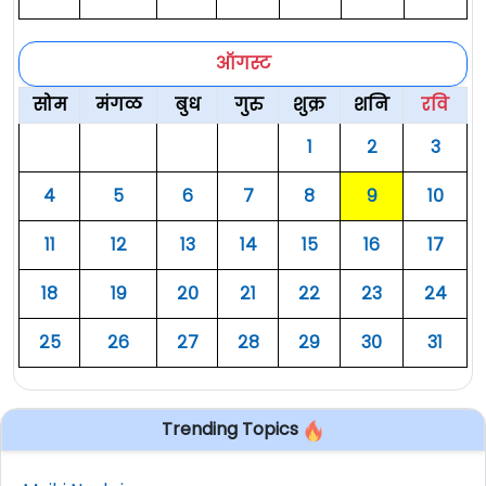
ऑगस्ट
सोम
मंगळ
बुध
गुरु
शुक्र
शनि
रवि
१
२
३
४
५
६
७
८
९
१०
११
१२
१३
१४
१५
१६
१७
१८
१९
२०
२१
२२
२३
२४
२५
२६
२७
२८
२९
३०
३१
Trending Topics