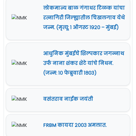
लोकमान्य बाळ गंगाधर टिळक यांचा
रत्नागिरी जिल्ह्यातील चिखलगाव येथे
जन्म. (मृत्यू: १ ऑगस्ट १९२० – मुंबई)
आधुनिक मुंबईचे शिल्पकार जगन्नाथ
उर्फ नाना शंकर शेटे यांचे निधन.
(जन्म: १० फेब्रुवारी १८०३)
वसंतराव नाईक जयंती
FRBM कायदा २००३ अमलात.