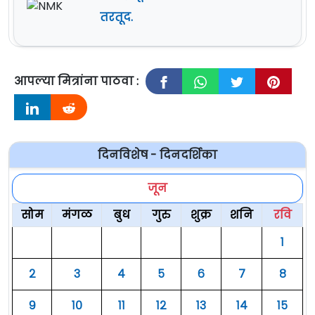
तरतूद.
आपल्या मित्रांना पाठवा :
दिनविशेष - दिनदर्शिका
जून
सोम
मंगळ
बुध
गुरु
शुक्र
शनि
रवि
१
२
३
४
५
६
७
८
९
१०
११
१२
१३
१४
१५