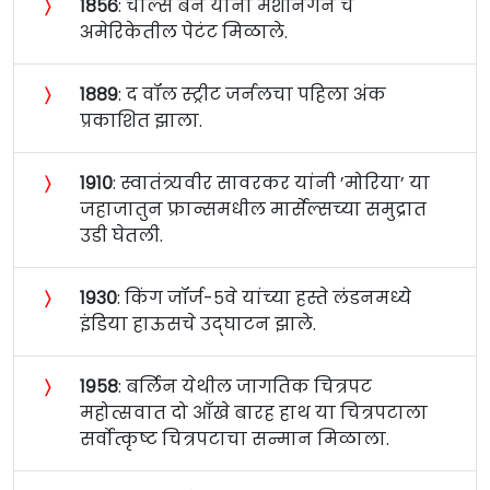
〉
१८५६
: चार्ल्स बर्न यांना मशीनगन चे
अमेरिकेतील पेटंट मिळाले.
〉
१८८९
: द वॉल स्ट्रीट जर्नलचा पहिला अंक
प्रकाशित झाला.
〉
१९१०
: स्वातंत्र्यवीर सावरकर यांनी ’मोरिया’ या
जहाजातुन फ्रान्समधील मार्सेल्सच्या समुद्रात
उडी घेतली.
〉
१९३०
: किंग जॉर्ज-५वे यांच्या हस्ते लंडनमध्ये
इंडिया हाऊसचे उद्‍घाटन झाले.
〉
१९५८
: बर्लिन येथील जागतिक चित्रपट
महोत्सवात दो आँखे बारह हाथ या चित्रपटाला
सर्वोत्कृष्ट चित्रपटाचा सन्मान मिळाला.