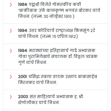
〉
१९८४
: पद्मश्री विजेते गोमंतकीय कवी
‘बाकीबाब’ उर्फ बाळकृष्ण भगवंत बोरकर यांचे
निधन. (जन्म: ३० नोव्हेंबर १९१० )
〉
१९९४
: उत्तर कोरियाचे राष्ट्राध्यक्ष किमसुंग २रे
यांचे निधन. (जन्म: १५ एप्रिल १९१२)
〉
१९९४
: मराठ्यांच्या इतिहासाचे गाढे अभ्यासक
गोवा पुराभिलेखचे संचालक डॉ. विठ्ठल त्र्यंबक
गुणे यांचे निधन.
〉
२००१
: प्रसिद्ध तबला वादक उस्ताद बाबासाहेब
मिरजकर याचे निधन.
〉
२००३
: संत साहित्याचे अभ्यासक ह. श्री.
शेणोलीकर यांचे निधन.