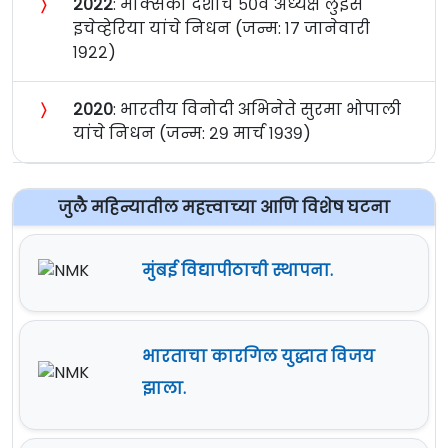
〉
२०२२
: मेक्सिको देशाचे ५०वे अध्यक्ष लुईस
इचेव्हेरिया यांचे निधन (जन्म: १७ जानेवारी
१९२२)
〉
२०२०
: भारतीय विनोदी अभिनेते सुरमा भोपाली
यांचे निधन (जन्म: २९ मार्च १९३९)
जुलै महिन्यातील महत्त्वाच्या आणि विशेष घटना
मुंबई विद्यापीठाची स्थापना.
भारताचा कारगिल युद्धात विजय
झाला.