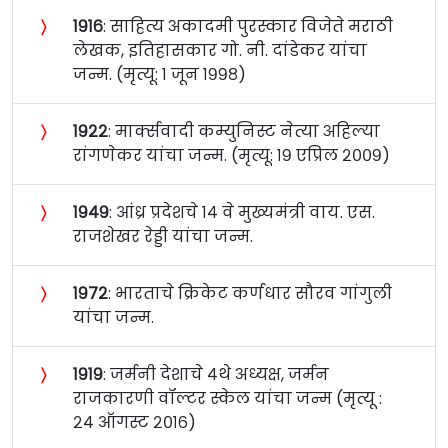
〉
१९१६
: साहित्य अकादमी पुरस्कार विजेते मराठी
लेखक, इतिहासकार गो. नी. दांडेकर यांचा
जन्म. (मृत्यू: १ जून १९९८)
〉
१९२२
: मार्क्सवादी कम्युनिस्ट नेत्या अहिल्या
रांगणेकर यांचा जन्म. (मृत्यू: १९ एप्रिल २००९)
〉
१९४९
: आंध्र प्रदेशचे १४ वे मुख्यमंत्री वाय. एस.
राजशेखर रेड्डी यांचा जन्म.
〉
१९७२
: भारताचे क्रिकेट कर्णधार सौरव गांगुली
यांचा जन्म.
〉
१९१९
: जर्मनी देशाचे ४थे अध्यक्ष, जर्मन
राजकारणी वॉल्टर स्केल यांचा जन्म (मृत्यू :
२४ ऑगस्ट २०१६)