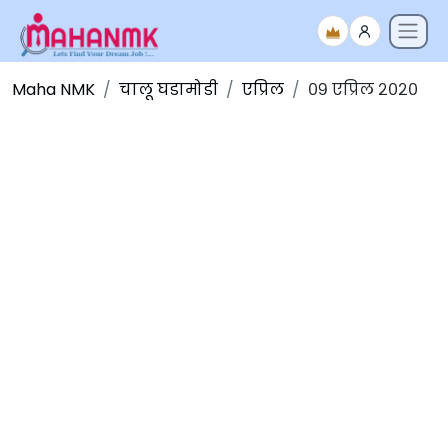
Maha NMK
चालू घडामोडी
एप्रिल
०९ एप्रिल २०२०