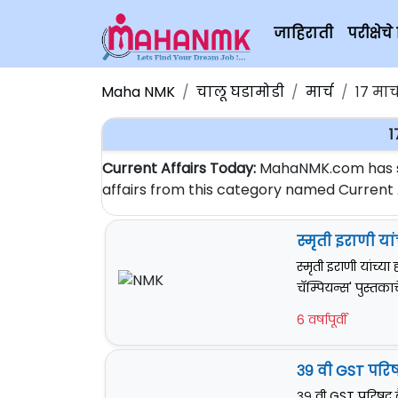
जाहिराती
परीक्षे
Maha NMK
चालू घडामोडी
मार्च
१७ मार
1
Current Affairs Today:
MahaNMK.com has sta
affairs from this category named Current Af
स्मृती इराणी या
स्मृती इराणी यांच्
चॅम्पियन्स' पुस्तका
6 वर्षापूर्वी
३९ वी GST परि
३९ वी GST परिषद ब