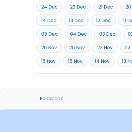
24 Dec
23 Dec
21 Dec
20
14 Dec
13 Dec
12 Dec
11 
05 Dec
04 Dec
03 Dec
0
26 Nov
25 Nov
23 Nov
22
16 Nov
15 Nov
14 Nov
13 N
Facebook