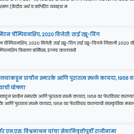
रमण (केंद्रीय अर्थ व कॉर्पोरेट व्यवहार मं
िंटन चॅम्पियनशिप, २०२० विजेती: ताई त्झू-यिंग
टन चॅम्पियनशिप, २०२० विजेती: ताई त्झू-यिंग ताई त्झू-यिंगने जिंकली २०२०
ॅम्पियनशिप ठिकाण बर्मिंघम, इंग्लंड कालावधी
्रालयाकडून प्राचीन स्मारके आणि पुरातत्व स्थळे कायदा, १९५८ व
याची घोषणा
याकडून प्राचीन स्मारके आणि पुरातत्व स्थळे कायदा, १९५८ वर फेरविचार करण्या
रके आणि पुरातत्व स्थळे कायदा, १९५८ वर फेरविचार करण्याची सांस्कृतिक मंत्र
हर्नर एन.एस. विश्वनाथन यांचा सेवानिवृत्तीपूर्वी राजीनामा