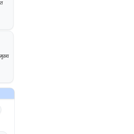
ात
मुख्य