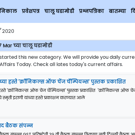
चे निकाल
प्रवेशपत्र
चालू घडामोडी
प्रश्नपत्रिका
बातम्या
द
्च २०२०
7 Mar च्या चालू घडामोडी
rted this new category. We will provide you daily curre
fairs Today. Check all lates today's current affairs.
ंच्या हस्ते 'क्रॉनिकल्स ऑफ चेंज चॅम्पियन्स' पुस्तक प्रकाशित
या हस्ते 'क्रॉनिकल्स ऑफ चेंज चॅम्पियन्स' पुस्तक प्रकाशित 'क्रॉनिकल्स ऑफ चें
चे स्मृती इराणी यांच्या हस्ते प्रकाशन करण्यात आले
षद बैठक संपन्न
ैठक संपन्न GST परिषदेची ३९ वी बैठक संपन्न ठिकाण नवी दिल्ली बैठक अध्