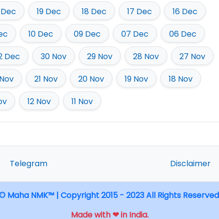
 Dec
19 Dec
18 Dec
17 Dec
16 Dec
Dec
10 Dec
09 Dec
07 Dec
06 Dec
2 Dec
30 Nov
29 Nov
28 Nov
27 Nov
 Nov
21 Nov
20 Nov
19 Nov
18 Nov
ov
12 Nov
11 Nov
Telegram
Disclaimer
© Maha NMK™ | Copyright 2015 - 2023 All Rights Reserved
Made with ❤ in India.