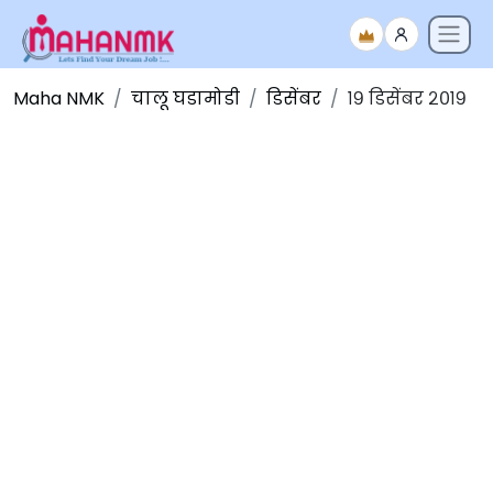
Maha NMK
चालू घडामोडी
डिसेंबर
१९ डिसेंबर २०१९