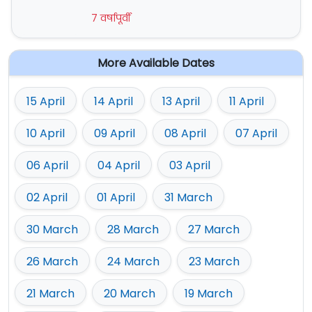
7 वर्षापूर्वी
More Available Dates
15 April
14 April
13 April
11 April
10 April
09 April
08 April
07 April
06 April
04 April
03 April
02 April
01 April
31 March
30 March
28 March
27 March
26 March
24 March
23 March
21 March
20 March
19 March