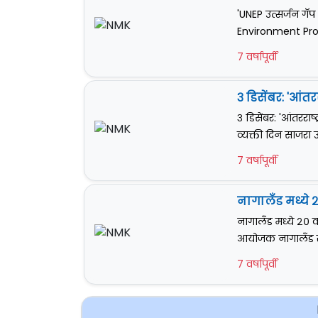
'UNEP उत्सर्जन गॅप 
Environment Prog
7 वर्षापूर्वी
३ डिसेंबर: 'आंतरर
३ डिसेंबर: 'आंतरराष्ट
व्यक्ती दिन साजरा उद्द
7 वर्षापूर्वी
नागालँड मध्ये २
नागालँड मध्ये २० व
आयोजक नागालँड राज
7 वर्षापूर्वी