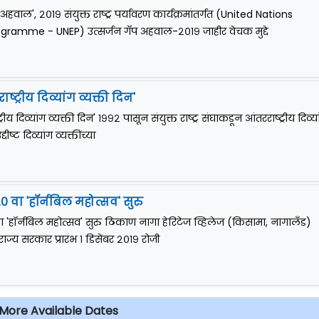
अहवाल', २०१९ संयुक्त राष्ट्र पर्यावरण कार्यक्रमांतर्गत (United Nations
ramme - UNEP) उत्सर्जन गॅप अहवाल-२०१९ जाहीर वेचक मुद्दे
ाष्ट्रीय दिव्यांग व्यक्ती दिन'
्रीय दिव्यांग व्यक्ती दिन' १९९२ पासून संयुक्त राष्ट्र संघाकडून आंतरराष्ट्रीय दिव्य
ीष्ट दिव्यांग व्यक्तींच्या
० वा 'हॉर्नबिल महोत्सव' सुरु
ा 'हॉर्नबिल महोत्सव' सुरु ठिकाण नागा हेरिटेज व्हिलेज (किसामा, नागालँड)
्य सरकार प्रारंभ १ डिसेंबर २०१९ रोजी
More Available Dates