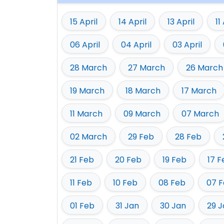
15 April
14 April
13 April
11
06 April
04 April
03 April
28 March
27 March
26 March
19 March
18 March
17 March
11 March
09 March
07 March
02 March
29 Feb
28 Feb
21 Feb
20 Feb
19 Feb
17 F
11 Feb
10 Feb
08 Feb
07 
01 Feb
31 Jan
30 Jan
29 J