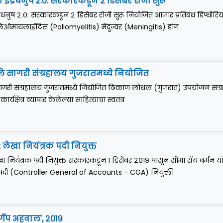
इंद्रधनुष २.०: सरकारकडून २ डिसेंबर रोजी सुरू
्रधनुष २.०: सरकारकडून २ डिसेंबर रोजी सुरू नियोजित आजार प्रतिबंध डिप्थीरिय
ओमायलाईटिस (Poliomyelitis) मेंदुज्वर (Meningitis) डांग
े सागरी संग्रहालय गुजरातमध्ये नियोजित
ागरी संग्रहालय गुजरातमध्ये नियोजित ठिकाण लोथल (गुजरात) उपयोजन संग्
्यक्षेत्र व्यापार केलेल्या साहित्याचा स्वतंत्र
 लेखा नियंत्रक पदी नियुक्त
खा नियंत्रक पदी नियुक्त सरकारकडून १ डिसेंबर २०१९ पासून सोमा रॉय बर्मन या
क पदी (Controller General of Accounts - CGA) नियुक्ती
 गॅप अहवाल', २०१९