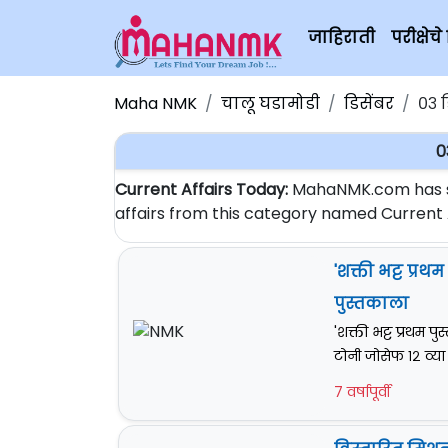
जाहिराती
परीक्षे
Maha NMK
चालू घडामोडी
डिसेंबर
०३ ड
0
Current Affairs Today:
MahaNMK.com has sta
affairs from this category named Current Af
'शक्ती भट्ट प्रथ
पुस्तकाला
'शक्ती भट्ट प्रथम प
टोनी जोसेफ १२ व्या 
7 वर्षापूर्वी