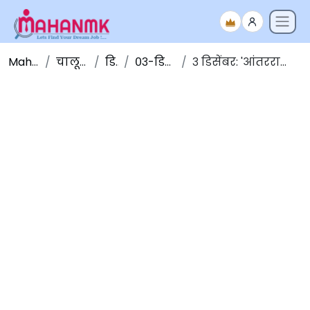
Maha NMK
चालू घडामोडी
डिसेंबर
०३-डिसेंबर-२०१९
३ डिसेंबर: 'आंतरराष्ट्रीय दिव्यांग व्यक्ती दिन'