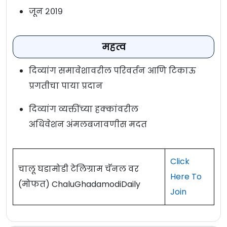
जून २०१९
महत्व
दिव्यांग समावेशावरील परिवर्तन आणि टिकाऊ
प्रगतीचा पाया प्रदान
दिव्यांग व्यक्तींच्या हक्कांवरील
अधिवेशन अंमलबजावणीस मदत
Click
चालू घडामोडी टेलिग्राम चॅनल वर
Here To
(मोफत) ChaluGhadamodiDaily
Join