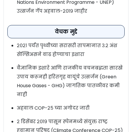
Nations Environment Programme - UNEP)
उत्सर्जन गॅप अहवाल-२०१९ जाहीर
वेचक मुद्दे
२०२१ पर्यंत पृथ्वीच्या सरासरी तापमानात ३.२ अंश
सेल्सिअसने वाढ होण्याचा इशारा
वैज्ञानिक इशारे आणि राजकीय वचनबद्धता सारखे
उपाय करूनही हरितगृह वायूंचे उत्सर्जन (Green
House Gases - GHG) जागतिक पातळीवर कमी
नाही
अहवाल COP-२५ च्या अगोदर जारी
२ डिसेंबर २०१९ पासून स्पेनमध्ये संयुक्त राष्ट्र
हवामान परिषद (Climate Conference COP-२५)