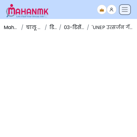
Maha NMK
चालू घडामोडी
डिसेंबर
०३-डिसेंबर-२०१९
'UNEP उत्सर्जन गॅप अहवाल', २०१९