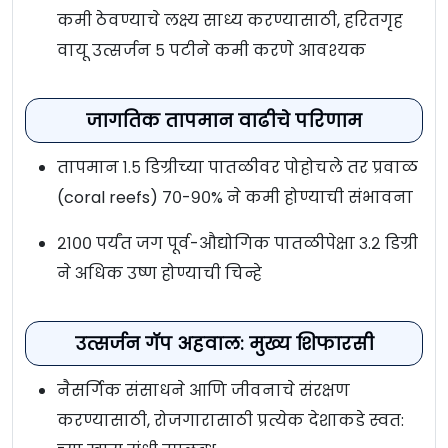
कमी ठेवण्याचे लक्ष्य साध्य करण्यासाठी, हरितगृह
वायू उत्सर्जन ५ पटीने कमी करणे आवश्यक
जागतिक तापमान वाढीचे परिणाम
तापमान १.५ डिग्रीच्या पातळीवर पोहोचले तर प्रवाळ
(coral reefs) ७०-९०% ने कमी होण्याची संभावना
२१०० पर्यंत जग पूर्व-औद्योगिक पातळीपेक्षा ३.२ डिग्री
ने अधिक उष्ण होण्याची चिन्हे
उत्सर्जन गॅप अहवाल: मुख्य शिफारसी
नैसर्गिक संसाधने आणि जीवनाचे संरक्षण
करण्यासाठी, रोजगारासाठी प्रत्येक देशाकडे स्वत: