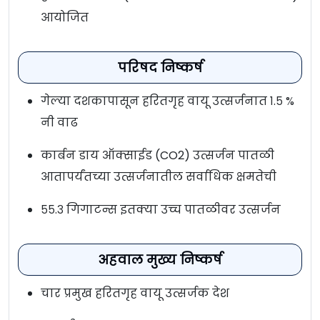
आयोजित
परिषद निष्कर्ष
गेल्या दशकापासून हरितगृह वायू उत्सर्जनात १.५ %
नी वाढ
कार्बन डाय ऑक्साईड (CO2) उत्सर्जन पातळी
आतापर्यंतच्या उत्सर्जनातील सर्वाधिक क्षमतेची
५५.३ गिगाटन्स इतक्या उच्च पातळीवर उत्सर्जन
अहवाल मुख्य निष्कर्ष
चार प्रमुख हरितगृह वायू उत्सर्जक देश