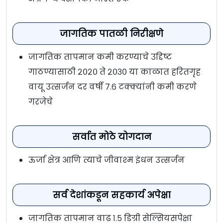
जागतिक पातळी निरीक्षणे
जागतिक तापमान कमी करण्याचे उद्दिष्ट
गाठण्यासाठी २०२० ते २०३० या काळात हरितगृह
वायू उत्सर्जन दर वर्षी ७.६ टक्क्यांनी कमी करणे
गरजेचे
सर्वात मोठे योगदान
ऊर्जा क्षेत्र आणि त्याचे जीवाश्म इंधन उत्सर्जन
सर्व देशांकडून सहकार्य अपेक्षा
जागतिक तापमान वाढ १.५ डिग्री सेल्सियसपेक्षा