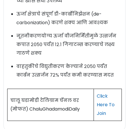
च्या खास संधी उपलब्ध
ऊर्जा क्षेत्राचे संपूर्ण डी-कार्बोनिझेशन (de-
carbonization) करणे शक्य आणि आवश्यक
नूतनीकरणयोग्य ऊर्जा वीजनिर्मितीमुळे उत्सर्जन
कपात २०५० पर्यंत १२.१ गिगाटन्स करण्याचे लक्ष्य
गाठणे शक्य
वाहतुकीचे विद्युतीकरण केल्याने २०५० पर्यंत
कार्बन उत्सर्जन ७२% पर्यंत कमी करण्यास मदत
Click
चालू घडामोडी टेलिग्राम चॅनल वर
Here To
(मोफत) ChaluGhadamodiDaily
Join