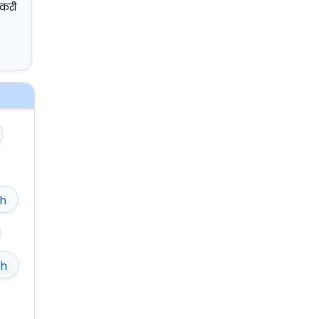
नकरी
h
ch