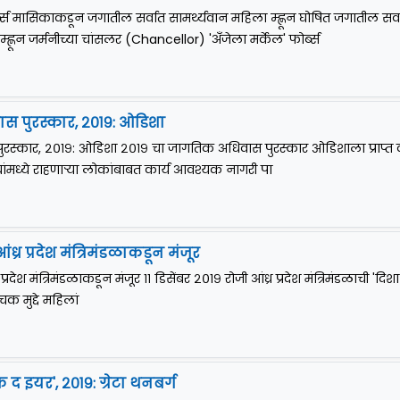
र्ब्स मासिकाकडून जगातील सर्वात सामर्थ्यवान महिला म्ह्णून घोषित जगातील सर्
्ह्णून जर्मनीच्या चांसलर (Chancellor) 'अँजेला मर्केल' फोर्ब्स
 पुरस्कार, २०१९: ओडिशा
स्कार, २०१९: ओडिशा २०१९ चा जागतिक अधिवास पुरस्कार ओडिशाला प्राप्त क
ांमध्ये राहणाऱ्या लोकांबाबत कार्य आवश्यक नागरी पा
ध्र प्रदेश मंत्रिमंडळाकडून मंजूर
प्रदेश मंत्रिमंडळाकडून मंजूर ११ डिसेंबर २०१९ रोजी आंध्र प्रदेश मंत्रिमंडळाची 'दिशा
चक मुद्दे महिलां
द इयर', २०१९: ग्रेटा थनबर्ग