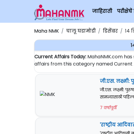
जाहिराती
परीक्षे
Maha NMK
चालू घडामोडी
डिसेंबर
१४ ड
1
Current Affairs Today:
MahaNMK.com has sta
affairs from this category named Current Af
जी.एस. लक्ष्मी
जी.एस. लक्ष्मी: पु
सामन्यासाठी पहिल्या
7 वर्षापूर्वी
'राष्ट्रीय आदिव
'राष्ट्रीय आदिवासी न