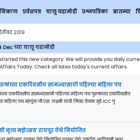
चे निकाल
प्रवेशपत्र
चालू घडामोडी
प्रश्नपत्रिका
बातम्या
द
िसेंबर २०१९
4 Dec च्या चालू घडामोडी
rted this new category. We will provide you daily curre
fairs Today. Check all lates today's current affairs.
: पुरूषांच्या एकदिवसीय सामन्यासाठी पहिल्या महिला पंच
रूषांच्या एकदिवसीय सामन्यासाठी पहिल्या महिला पंच पुरूषांच्या एकदिवसीय
 महिला पंच म्हणून जी.एस. लक्ष्मी यांची निवड वेचक मुद्दे ICC पु
ासी नृत्य महोत्सव' रायपूर येथे नियोजित
ृत्य महोत्सव' रायपूर येथे नियोजित रायपूर येथे 'राष्ट्रीय आदिवासी नृत्य