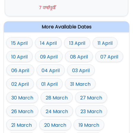
7 वर्षापूर्वी
More Available Dates
15 April
14 April
13 April
11 April
10 April
09 April
08 April
07 April
06 April
04 April
03 April
02 April
01 April
31 March
30 March
28 March
27 March
26 March
24 March
23 March
21 March
20 March
19 March