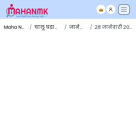
Maha NMK
चालू घडामोडी
जानेवारी
२८ जानेवारी २०२०