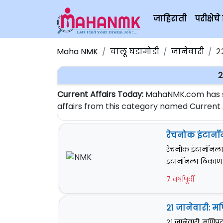
जाहिराती
परीक्षे
Maha NMK
चालू घडामोडी
जानेवारी
२
2
Current Affairs Today:
MahaNMK.com has sta
affairs from this category named Current Af
रेचनोक इंटानॉन
रेचनोक इंटानॉनला २
इंटानॉनला ठिकाण इ
7 वर्षापूर्वी
२१ जानेवारी: मण
२१ जानेवारी: मणिपूर