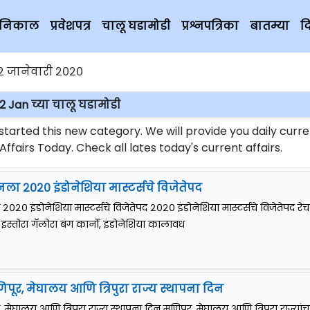
चे निकाल
प्रवेशपत्र
चालू घडामोडी
प्रश्नपत्रिका
बातम्या
द
२ जानेवारी २०२०
2 Jan च्या चालू घडामोडी
rted this new category. We will provide you daily curre
fairs Today. Check all lates today's current affairs.
ला २०२० इंडोनेशिया मास्टर्सचे विजेतेपद
०२० इंडोनेशिया मास्टर्सचे विजेतेपद २०२० इंडोनेशिया मास्टर्सचे विजेतेपद र
स्तोरा गॅलोरा बंग कार्नो, इंडोनेशिया कालावध
िपूर, मेघालय आणि त्रिपुरा राज्य स्थापना दिन
, मेघालय आणि त्रिपुरा राज्य स्थापना दिन मणिपूर, मेघालय आणि त्रिपुरा राज्यांच