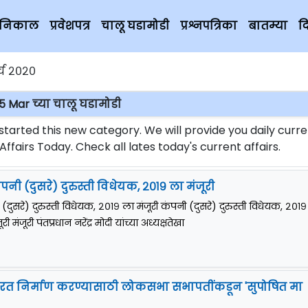
चे निकाल
प्रवेशपत्र
चालू घडामोडी
प्रश्नपत्रिका
बातम्या
द
्च २०२०
5 Mar च्या चालू घडामोडी
rted this new category. We will provide you daily curre
fairs Today. Check all lates today's current affairs.
ंपनी (दुसरे) दुरुस्ती विधेयक, २०१९ ला मंजूरी
 (दुसरे) दुरुस्ती विधेयक, २०१९ ला मंजूरी कंपनी (दुसरे) दुरुस्ती विधेयक, २०१९
री मंजूरी पंतप्रधान नरेंद्र मोदी यांच्या अध्यक्षतेखा
ारत निर्माण करण्यासाठी लोकसभा सभापतींकडून 'सुपोषित मा